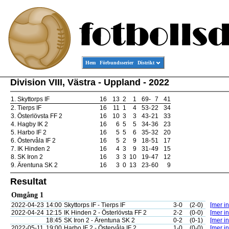
Hem
Förbundsserier
Distrikt
Division VIII, Västra - Uppland - 2022
1.
Skyttorps IF
16
13
2
1
69
-
7
41
2.
Tierps IF
16
11
1
4
53
-
22
34
3.
Österlövsta FF 2
16
10
3
3
43
-
21
33
4.
Hagby IK 2
16
6
5
5
34
-
36
23
5.
Harbo IF 2
16
5
5
6
35
-
32
20
6.
Östervåla IF 2
16
5
2
9
18
-
51
17
7.
IK Hinden 2
16
4
3
9
31
-
49
15
8.
SK Iron 2
16
3
3
10
19
-
47
12
9.
Ärentuna SK 2
16
3
0
13
23
-
60
9
Resultat
Omgång 1
2022-04-23
14:00
Skyttorps IF - Tierps IF
3-0
(2-0)
[mer in
2022-04-24
12:15
IK Hinden 2 - Österlövsta FF 2
2-2
(0-0)
[mer in
18:45
SK Iron 2 - Ärentuna SK 2
0-2
(0-1)
[mer in
2022-05-11
19:00
Harbo IF 2 - Östervåla IF 2
1-0
(0-0)
[mer in