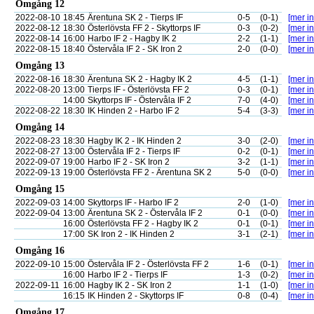
Omgång 12
2022-08-10
18:45
Ärentuna SK 2 - Tierps IF
0-5
(0-1)
[mer in
2022-08-12
18:30
Österlövsta FF 2 - Skyttorps IF
0-3
(0-2)
[mer in
2022-08-14
16:00
Harbo IF 2 - Hagby IK 2
2-2
(1-1)
[mer in
2022-08-15
18:40
Östervåla IF 2 - SK Iron 2
2-0
(0-0)
[mer in
Omgång 13
2022-08-16
18:30
Ärentuna SK 2 - Hagby IK 2
4-5
(1-1)
[mer in
2022-08-20
13:00
Tierps IF - Österlövsta FF 2
0-3
(0-1)
[mer in
14:00
Skyttorps IF - Östervåla IF 2
7-0
(4-0)
[mer in
2022-08-22
18:30
IK Hinden 2 - Harbo IF 2
5-4
(3-3)
[mer in
Omgång 14
2022-08-23
18:30
Hagby IK 2 - IK Hinden 2
3-0
(2-0)
[mer in
2022-08-27
13:00
Östervåla IF 2 - Tierps IF
0-2
(0-1)
[mer in
2022-09-07
19:00
Harbo IF 2 - SK Iron 2
3-2
(1-1)
[mer in
2022-09-13
19:00
Österlövsta FF 2 - Ärentuna SK 2
5-0
(0-0)
[mer in
Omgång 15
2022-09-03
14:00
Skyttorps IF - Harbo IF 2
2-0
(1-0)
[mer in
2022-09-04
13:00
Ärentuna SK 2 - Östervåla IF 2
0-1
(0-0)
[mer in
16:00
Österlövsta FF 2 - Hagby IK 2
0-1
(0-1)
[mer in
17:00
SK Iron 2 - IK Hinden 2
3-1
(2-1)
[mer in
Omgång 16
2022-09-10
15:00
Östervåla IF 2 - Österlövsta FF 2
1-6
(0-1)
[mer in
16:00
Harbo IF 2 - Tierps IF
1-3
(0-2)
[mer in
2022-09-11
16:00
Hagby IK 2 - SK Iron 2
1-1
(1-0)
[mer in
16:15
IK Hinden 2 - Skyttorps IF
0-8
(0-4)
[mer in
Omgång 17