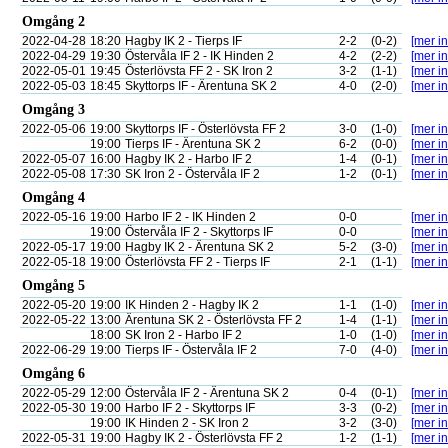
Omgång 2
2022-04-28
18:20
Hagby IK 2 - Tierps IF
2-2
(0-2)
[mer in
2022-04-29
19:30
Östervåla IF 2 - IK Hinden 2
4-2
(2-2)
[mer in
2022-05-01
19:45
Österlövsta FF 2 - SK Iron 2
3-2
(1-1)
[mer in
2022-05-03
18:45
Skyttorps IF - Ärentuna SK 2
4-0
(2-0)
[mer in
Omgång 3
2022-05-06
19:00
Skyttorps IF - Österlövsta FF 2
3-0
(1-0)
[mer in
19:00
Tierps IF - Ärentuna SK 2
6-2
(0-0)
[mer in
2022-05-07
16:00
Hagby IK 2 - Harbo IF 2
1-4
(0-1)
[mer in
2022-05-08
17:30
SK Iron 2 - Östervåla IF 2
1-2
(0-1)
[mer in
Omgång 4
2022-05-16
19:00
Harbo IF 2 - IK Hinden 2
0-0
[mer in
19:00
Östervåla IF 2 - Skyttorps IF
0-0
[mer in
2022-05-17
19:00
Hagby IK 2 - Ärentuna SK 2
5-2
(3-0)
[mer in
2022-05-18
19:00
Österlövsta FF 2 - Tierps IF
2-1
(1-1)
[mer in
Omgång 5
2022-05-20
19:00
IK Hinden 2 - Hagby IK 2
1-1
(1-0)
[mer in
2022-05-22
13:00
Ärentuna SK 2 - Österlövsta FF 2
1-4
(1-1)
[mer in
18:00
SK Iron 2 - Harbo IF 2
1-0
(1-0)
[mer in
2022-06-29
19:00
Tierps IF - Östervåla IF 2
7-0
(4-0)
[mer in
Omgång 6
2022-05-29
12:00
Östervåla IF 2 - Ärentuna SK 2
0-4
(0-1)
[mer in
2022-05-30
19:00
Harbo IF 2 - Skyttorps IF
3-3
(0-2)
[mer in
19:00
IK Hinden 2 - SK Iron 2
3-2
(3-0)
[mer in
2022-05-31
19:00
Hagby IK 2 - Österlövsta FF 2
1-2
(1-1)
[mer in