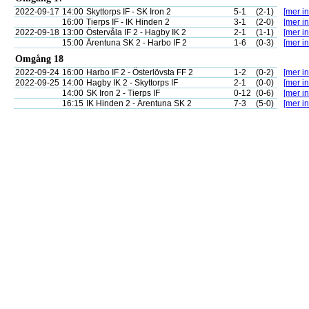
2022-09-17
14:00
Skyttorps IF - SK Iron 2
5-1
(2-1)
[mer in
16:00
Tierps IF - IK Hinden 2
3-1
(2-0)
[mer in
2022-09-18
13:00
Östervåla IF 2 - Hagby IK 2
2-1
(1-1)
[mer in
15:00
Ärentuna SK 2 - Harbo IF 2
1-6
(0-3)
[mer in
Omgång 18
2022-09-24
16:00
Harbo IF 2 - Österlövsta FF 2
1-2
(0-2)
[mer in
2022-09-25
14:00
Hagby IK 2 - Skyttorps IF
2-1
(0-0)
[mer in
14:00
SK Iron 2 - Tierps IF
0-12
(0-6)
[mer in
16:15
IK Hinden 2 - Ärentuna SK 2
7-3
(5-0)
[mer in