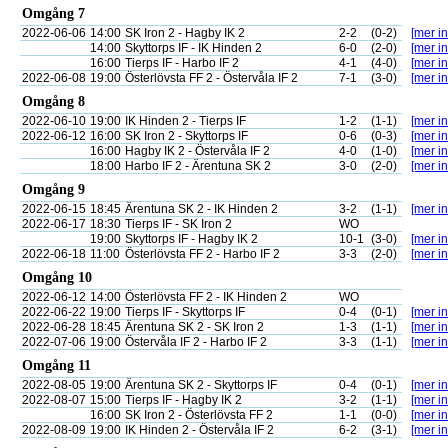
Omgång 7
2022-06-06
14:00
SK Iron 2 - Hagby IK 2
2-2
(0-2)
[mer in
14:00
Skyttorps IF - IK Hinden 2
6-0
(2-0)
[mer in
16:00
Tierps IF - Harbo IF 2
4-1
(4-0)
[mer in
2022-06-08
19:00
Österlövsta FF 2 - Östervåla IF 2
7-1
(3-0)
[mer in
Omgång 8
2022-06-10
19:00
IK Hinden 2 - Tierps IF
1-2
(1-1)
[mer in
2022-06-12
16:00
SK Iron 2 - Skyttorps IF
0-6
(0-3)
[mer in
16:00
Hagby IK 2 - Östervåla IF 2
4-0
(1-0)
[mer in
18:00
Harbo IF 2 - Ärentuna SK 2
3-0
(2-0)
[mer in
Omgång 9
2022-06-15
18:45
Ärentuna SK 2 - IK Hinden 2
3-2
(1-1)
[mer in
2022-06-17
18:30
Tierps IF - SK Iron 2
WO
19:00
Skyttorps IF - Hagby IK 2
10-1
(3-0)
[mer in
2022-06-18
11:00
Österlövsta FF 2 - Harbo IF 2
3-3
(2-0)
[mer in
Omgång 10
2022-06-12
14:00
Österlövsta FF 2 - IK Hinden 2
WO
2022-06-22
19:00
Tierps IF - Skyttorps IF
0-4
(0-1)
[mer in
2022-06-28
18:45
Ärentuna SK 2 - SK Iron 2
1-3
(1-1)
[mer in
2022-07-06
19:00
Östervåla IF 2 - Harbo IF 2
3-3
(1-1)
[mer in
Omgång 11
2022-08-05
19:00
Ärentuna SK 2 - Skyttorps IF
0-4
(0-1)
[mer in
2022-08-07
15:00
Tierps IF - Hagby IK 2
3-2
(1-1)
[mer in
16:00
SK Iron 2 - Österlövsta FF 2
1-1
(0-0)
[mer in
2022-08-09
19:00
IK Hinden 2 - Östervåla IF 2
6-2
(3-1)
[mer in