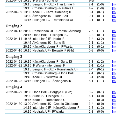
2022-04-08
19:15
IF Warta - Surte IS
WW
19:15
Bergsjö IF (Gtb) - Inter Linné IF
2-1
(1-0)
[me
19:15
Croatia Göteborg - Neutrala UF
4-2
(1-0)
[me
2022-04-09
13:00
Kode IF - Kärra/Klareberg IF
0-1
(0-1)
[me
13:00
Älvängens IK - Floda BoIF
0-1
(0-1)
[me
14:15
Hisingen FC - Romelanda UF
3-1
(0-1)
[me
Omgång 2
2022-04-13
20:00
Romelanda UF - Croatia Göteborg
2-5
(1-1)
[me
20:15
Floda BoIF - Hisingen FC
3-3
(0-1)
[me
2022-04-14
19:45
Inter Linné IF - Kode IF
3-4
(3-2)
[me
19:45
Älvängens IK - Surte IS
2-1
(1-1)
[me
20:15
Kärra/Klareberg IF - IF Warta
3-2
(0-1)
[me
2022-04-16
16:15
Neutrala UF - Bergsjö IF (Gtb)
0-3
(0-0)
[me
Omgång 3
2022-04-21
19:15
Kärra/Klareberg IF - Surte IS
6-3
(1-2)
[me
2022-04-22
19:15
IF Warta - Inter Linné IF
2-1
(1-1)
[me
19:15
Bergsjö IF (Gtb) - Romelanda UF
2-4
(0-1)
[me
19:15
Croatia Göteborg - Floda BoIF
2-1
(0-1)
[me
19:45
Kode IF - Neutrala UF
5-1
(2-0)
[me
2022-04-23
14:15
Hisingen FC - Älvängens IK
5-1
(1-1)
[me
Omgång 4
2022-04-29
18:30
Floda BoIF - Bergsjö IF (Gtb)
0-2
(0-1)
[me
19:00
Surte IS - Hisingen FC
6-1
(3-0)
[me
19:45
Kode IF - Romelanda UF
2-3
(0-3)
[me
2022-04-30
13:00
Älvängens IK - Croatia Göteborg
1-4
(0-0)
[me
14:15
Inter Linné IF - Kärra/Klareberg IF
1-3
(1-2)
[me
16:15
Neutrala UF - IF Warta
2-3
(0-0)
[me