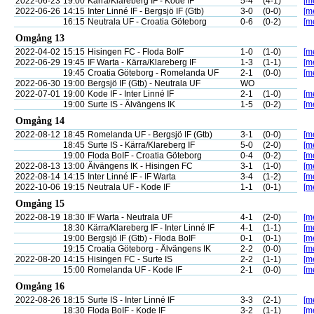
2022-06-23
19:00
Kärra/Klareberg IF - Kode IF
5-4
(4-1)
[me
2022-06-26
14:15
Inter Linné IF - Bergsjö IF (Gtb)
3-0
(0-0)
[me
16:15
Neutrala UF - Croatia Göteborg
0-6
(0-2)
[me
Omgång 13
2022-04-02
15:15
Hisingen FC - Floda BoIF
1-0
(1-0)
[me
2022-06-29
19:45
IF Warta - Kärra/Klareberg IF
1-3
(1-1)
[me
19:45
Croatia Göteborg - Romelanda UF
2-1
(0-0)
[me
2022-06-30
19:00
Bergsjö IF (Gtb) - Neutrala UF
WO
2022-07-01
19:00
Kode IF - Inter Linné IF
2-1
(1-0)
[me
19:00
Surte IS - Älvängens IK
1-5
(0-2)
[me
Omgång 14
2022-08-12
18:45
Romelanda UF - Bergsjö IF (Gtb)
3-1
(0-0)
[me
18:45
Surte IS - Kärra/Klareberg IF
5-0
(2-0)
[me
19:00
Floda BoIF - Croatia Göteborg
0-4
(0-2)
[me
2022-08-13
13:00
Älvängens IK - Hisingen FC
3-1
(1-0)
[me
2022-08-14
14:15
Inter Linné IF - IF Warta
3-4
(1-2)
[me
2022-10-06
19:15
Neutrala UF - Kode IF
1-1
(0-1)
[me
Omgång 15
2022-08-19
18:30
IF Warta - Neutrala UF
4-1
(2-0)
[me
18:30
Kärra/Klareberg IF - Inter Linné IF
4-1
(1-1)
[me
19:00
Bergsjö IF (Gtb) - Floda BoIF
0-1
(0-1)
[me
19:15
Croatia Göteborg - Älvängens IK
2-2
(0-0)
[me
2022-08-20
14:15
Hisingen FC - Surte IS
2-2
(1-1)
[me
15:00
Romelanda UF - Kode IF
2-1
(0-0)
[me
Omgång 16
2022-08-26
18:15
Surte IS - Inter Linné IF
3-3
(2-1)
[me
18:30
Floda BoIF - Kode IF
3-2
(1-1)
[me