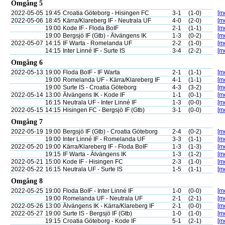
Omgång 5
2022-05-05
19:45
Croatia Göteborg - Hisingen FC
3-1
(1-0)
[me
2022-05-06
18:45
Kärra/Klareberg IF - Neutrala UF
4-0
(2-0)
[me
19:00
Kode IF - Floda BoIF
2-1
(1-1)
[me
19:00
Bergsjö IF (Gtb) - Älvängens IK
1-3
(0-2)
[me
2022-05-07
14:15
IF Warta - Romelanda UF
2-2
(1-0)
[me
14:15
Inter Linné IF - Surte IS
3-4
(2-2)
[me
Omgång 6
2022-05-13
19:00
Floda BoIF - IF Warta
2-1
(1-1)
[me
19:00
Romelanda UF - Kärra/Klareberg IF
4-1
(1-1)
[me
19:00
Surte IS - Croatia Göteborg
4-3
(3-2)
[me
2022-05-14
13:00
Älvängens IK - Kode IF
1-1
(0-1)
[me
16:15
Neutrala UF - Inter Linné IF
1-3
(0-0)
[me
2022-05-15
14:15
Hisingen FC - Bergsjö IF (Gtb)
3-1
(0-0)
[me
Omgång 7
2022-05-19
19:00
Bergsjö IF (Gtb) - Croatia Göteborg
2-4
(0-2)
[me
19:00
Inter Linné IF - Romelanda UF
3-3
(1-1)
[me
2022-05-20
19:00
Kärra/Klareberg IF - Floda BoIF
1-3
(1-3)
[me
19:15
IF Warta - Älvängens IK
1-3
(1-2)
[me
2022-05-21
15:00
Kode IF - Hisingen FC
2-3
(1-0)
[me
2022-05-22
16:15
Neutrala UF - Surte IS
1-5
(1-1)
[me
Omgång 8
2022-05-25
19:00
Floda BoIF - Inter Linné IF
1-0
(0-0)
[me
19:00
Romelanda UF - Neutrala UF
2-1
(2-1)
[me
2022-05-26
13:00
Älvängens IK - Kärra/Klareberg IF
2-1
(0-0)
[me
2022-05-27
19:00
Surte IS - Bergsjö IF (Gtb)
1-0
(1-0)
[me
19:15
Croatia Göteborg - Kode IF
5-1
(2-1)
[me