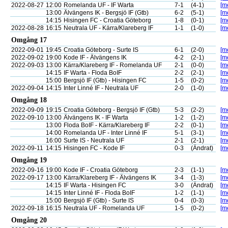
2022-08-27
12:00
Romelanda UF - IF Warta
7-1
(4-1)
[me
13:00
Älvängens IK - Bergsjö IF (Gtb)
6-2
(5-1)
[me
14:15
Hisingen FC - Croatia Göteborg
1-8
(0-1)
[me
2022-08-28
16:15
Neutrala UF - Kärra/Klareberg IF
1-1
(1-0)
[me
Omgång 17
2022-09-01
19:45
Croatia Göteborg - Surte IS
6-1
(2-0)
[me
2022-09-02
19:00
Kode IF - Älvängens IK
4-2
(2-1)
[me
2022-09-03
13:00
Kärra/Klareberg IF - Romelanda UF
2-1
(0-0)
[me
14:15
IF Warta - Floda BoIF
2-2
(2-1)
[me
15:00
Bergsjö IF (Gtb) - Hisingen FC
1-5
(0-2)
[me
2022-09-04
14:15
Inter Linné IF - Neutrala UF
2-0
(1-0)
[me
Omgång 18
2022-09-09
19:15
Croatia Göteborg - Bergsjö IF (Gtb)
5-3
(2-2)
[me
2022-09-10
13:00
Älvängens IK - IF Warta
1-2
(1-2)
[me
13:00
Floda BoIF - Kärra/Klareberg IF
2-2
(0-1)
[me
14:00
Romelanda UF - Inter Linné IF
5-1
(3-1)
[me
16:00
Surte IS - Neutrala UF
2-1
(2-1)
[me
2022-09-11
14:15
Hisingen FC - Kode IF
0-3
(Ändrat)
[me
Omgång 19
2022-09-16
19:00
Kode IF - Croatia Göteborg
2-3
(1-1)
[me
2022-09-17
13:00
Kärra/Klareberg IF - Älvängens IK
3-4
(1-3)
[me
14:15
IF Warta - Hisingen FC
3-0
(Ändrat)
[me
14:15
Inter Linné IF - Floda BoIF
1-2
(1-1)
[me
15:00
Bergsjö IF (Gtb) - Surte IS
0-4
(0-3)
[me
2022-09-18
16:15
Neutrala UF - Romelanda UF
1-5
(0-2)
[me
Omgång 20