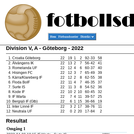
Hem
Förbundsserier
Distrikt
Division V, A - Göteborg - 2022
1.
Croatia Göteborg
22
19
1
2
92
-
33
58
2.
Älvängens IK
22
13
2
7
56
-
42
41
3.
Romelanda UF
22
12
4
6
60
-
37
40
4.
Hisingen FC
22
12
3
7
65
-
49
39
5.
Kärra/Klareberg IF
22
12
2
8
62
-
55
38
6.
Floda BoIF
22
11
4
7
46
-
35
37
7.
Surte IS
22
11
3
8
54
-
52
36
8.
Kode IF
22
10
2
10
60
-
45
32
9.
IF Warta
22
7
4
11
39
-
57
25
10.
Bergsjö IF (Gtb)
22
6
1
15
36
-
66
19
11.
Inter Linné IF
22
3
2
17
38
-
76
11
12.
Neutrala UF
22
0
2
20
17
-
84
2
Resultat
Omgång 1