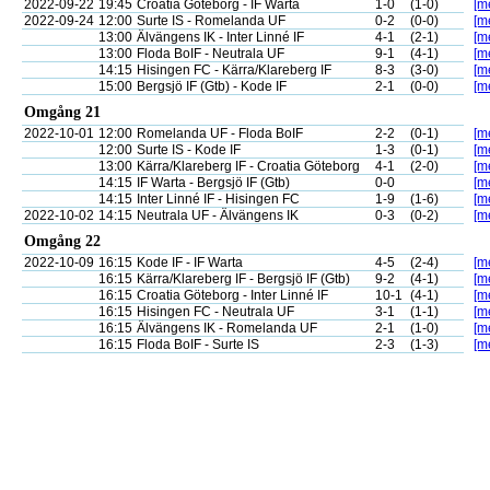
2022-09-22
19:45
Croatia Göteborg - IF Warta
1-0
(1-0)
[me
2022-09-24
12:00
Surte IS - Romelanda UF
0-2
(0-0)
[me
13:00
Älvängens IK - Inter Linné IF
4-1
(2-1)
[me
13:00
Floda BoIF - Neutrala UF
9-1
(4-1)
[me
14:15
Hisingen FC - Kärra/Klareberg IF
8-3
(3-0)
[me
15:00
Bergsjö IF (Gtb) - Kode IF
2-1
(0-0)
[me
Omgång 21
2022-10-01
12:00
Romelanda UF - Floda BoIF
2-2
(0-1)
[me
12:00
Surte IS - Kode IF
1-3
(0-1)
[me
13:00
Kärra/Klareberg IF - Croatia Göteborg
4-1
(2-0)
[me
14:15
IF Warta - Bergsjö IF (Gtb)
0-0
[me
14:15
Inter Linné IF - Hisingen FC
1-9
(1-6)
[me
2022-10-02
14:15
Neutrala UF - Älvängens IK
0-3
(0-2)
[me
Omgång 22
2022-10-09
16:15
Kode IF - IF Warta
4-5
(2-4)
[me
16:15
Kärra/Klareberg IF - Bergsjö IF (Gtb)
9-2
(4-1)
[me
16:15
Croatia Göteborg - Inter Linné IF
10-1
(4-1)
[me
16:15
Hisingen FC - Neutrala UF
3-1
(1-1)
[me
16:15
Älvängens IK - Romelanda UF
2-1
(1-0)
[me
16:15
Floda BoIF - Surte IS
2-3
(1-3)
[me