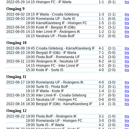
2022-05-29
14:15
Hisingen FC - IF Warta
1-1
(0-1)
[me
Omgång 9
2022-06-02
19:15
IF Warta - Croatia Göteborg
1-3
(1-1)
[me
2022-06-03
19:00
Romelanda UF - Surte IS
1-1
(0-0)
[me
19:00
Kärra/Klareberg IF - Hisingen FC
1-5
(1-2)
[me
2022-06-04
15:00
Kode IF - Bergsjö IF (Gtb)
8-1
(3-1)
[me
2022-06-05
14:15
Inter Linné IF - Älvängens IK
1-2
(1-1)
[me
16:15
Neutrala UF - Floda BoIF
0-2
(0-0)
[me
Omgång 10
2022-06-09
19:45
Croatia Göteborg - Kärra/Klareberg IF
4-1
(2-1)
[me
2022-06-10
19:00
Bergsjö IF (Gtb) - IF Warta
7-1
(5-0)
[me
19:00
Floda BoIF - Romelanda UF
4-2
(3-0)
[me
2022-06-11
13:00
Älvängens IK - Neutrala UF
8-2
(4-1)
[me
14:15
Hisingen FC - Inter Linné IF
4-2
(0-1)
[me
15:30
Kode IF - Surte IS
4-0
(2-0)
[me
Omgång 11
2022-06-17
19:00
Romelanda UF - Älvängens IK
4-0
(3-0)
[me
19:00
Surte IS - Floda BoIF
3-2
(0-1)
[me
19:15
IF Warta - Kode IF
1-4
(1-1)
[me
2022-06-19
15:30
Inter Linné IF - Croatia Göteborg
2-7
(0-5)
[me
16:15
Neutrala UF - Hisingen FC
0-6
(0-0)
[me
2022-08-16
18:30
Bergsjö IF (Gtb) - Kärra/Klareberg IF
1-4
(1-3)
[me
Omgång 12
2022-06-22
19:00
Floda BoIF - Älvängens IK
3-1
(1-0)
[me
19:00
Romelanda UF - Hisingen FC
3-0
(3-0)
[me
19:00
Surte IS - IF Warta
4-2
(2-0)
[me