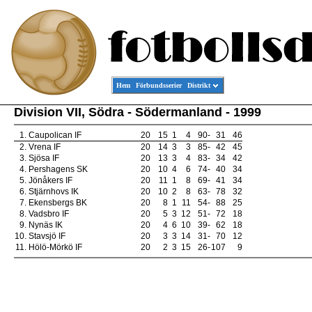
Hem
Förbundsserier
Distrikt
Division VII, Södra - Södermanland - 1999
1.
Caupolican IF
20
15
1
4
90
-
31
46
2.
Vrena IF
20
14
3
3
85
-
42
45
3.
Sjösa IF
20
13
3
4
83
-
34
42
4.
Pershagens SK
20
10
4
6
74
-
40
34
5.
Jönåkers IF
20
11
1
8
69
-
41
34
6.
Stjärnhovs IK
20
10
2
8
63
-
78
32
7.
Ekensbergs BK
20
8
1
11
54
-
88
25
8.
Vadsbro IF
20
5
3
12
51
-
72
18
9.
Nynäs IK
20
4
6
10
39
-
62
18
10.
Stavsjö IF
20
3
3
14
31
-
70
12
11.
Hölö-Mörkö IF
20
2
3
15
26
-
107
9