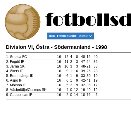
Hem
Förbundsserier
Distrikt
Division VI, Östra - Södermanland - 1998
1.
Gnesta FC
16
12
4
0
48
-
15
40
2.
Fogdö IF
16
11
2
3
47
-
24
35
3.
Järna SK
16
10
3
3
48
-
21
33
4.
Åkers IF
16
9
1
6
39
-
26
28
5.
Brunnsängs IK
16
6
1
9
33
-
30
19
6.
Aspö IF
16
6
1
9
42
-
41
19
7.
Mölnbo IF
16
5
2
9
32
-
36
17
8.
Västertälje/Cosmos SK
16
4
0
12
19
-
49
12
9.
Caupolican IF
16
2
0
14
10
-
76
6