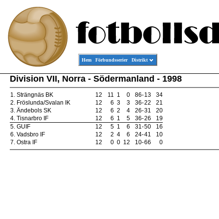
Hem
Förbundsserier
Distrikt
Division VII, Norra - Södermanland - 1998
1.
Strängnäs BK
12
11
1
0
86
-
13
34
2.
Fröslunda/Svalan IK
12
6
3
3
36
-
22
21
3.
Ändebols SK
12
6
2
4
26
-
31
20
4.
Tisnarbro IF
12
6
1
5
36
-
26
19
5.
GUIF
12
5
1
6
31
-
50
16
6.
Vadsbro IF
12
2
4
6
24
-
41
10
7.
Ostra IF
12
0
0
12
10
-
66
0