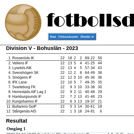
Hem
Förbundsserier
Distrikt
Division V - Bohuslän - 2023
1.
Rosseröds IK
22
18
2
2
69
-
22
56
2.
Vallens IF
22
13
5
4
41
-
25
44
3.
Lysekils AIK
22
13
4
5
57
-
34
43
4.
Svenshögen SK
22
12
2
8
64
-
49
38
5.
Smögens IF
22
12
0
10
45
-
36
36
6.
IFK Lane
22
10
5
7
49
-
35
35
7.
Svarteborg FK
22
9
3
10
33
-
38
30
8.
Herrestads AIF Lag 2
22
9
2
11
40
-
48
29
9.
Hamburgsunds IF
22
7
2
13
41
-
46
23
10.
Kungshamns IF
22
6
3
13
19
-
37
21
11.
Bullarens GoIF
22
5
3
14
30
-
61
18
12.
Stångenäs AIS
22
1
3
18
24
-
81
6
Resultat
Omgång 1