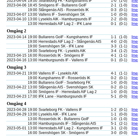
2023-04-04
19:00
Svarteborg FK - Kungshamns IF
1-0
(1-0)
[mer
2023-04-06
18:45
Smögens IF - Bullarens GoIF
2-1
(1-0)
[mer
19:00
Stångenäs AIS - Rosseröds IK
0-3
(0-1)
[mer
2023-04-07
13:00
Vallens IF - Svenshögen SK
1-0
(0-0)
[mer
2023-04-10
13:00
Lysekils AIK - Hamburgsunds IF
2-2
(0-0)
[mer
13:00
Herrestads AIF Lag 2 - IFK Lane
0-1
(0-1)
[mer
Omgång 2
2023-04-14
19:00
Bullarens GoIF - Kungshamns IF
1-1
(1-0)
[mer
19:00
Herrestads AIF Lag 2 - Stångenäs AIS
4-0
(2-0)
[mer
19:00
Svenshögen SK - IFK Lane
3-3
(1-1)
[mer
19:00
Svarteborg FK - Lysekils AIK
3-4
(1-2)
[mer
2023-04-15
16:00
Rosseröds IK - Smögens IF
4-1
(1-1)
[mer
2023-04-16
13:00
Hamburgsunds IF - Vallens IF
0-1
(0-1)
[mer
Omgång 3
2023-04-21
19:00
Vallens IF - Lysekils AIK
4-1
(1-1)
[mer
19:00
Kungshamns IF - Rosseröds IK
0-2
(0-1)
[mer
19:00
Bullarens GoIF - Svarteborg FK
1-0
(0-0)
[mer
2023-04-22
13:00
Stångenäs AIS - Svenshögen SK
0-2
(0-1)
[mer
15:00
Smögens IF - Herrestads AIF Lag 2
1-0
(0-0)
[mer
2023-04-23
17:00
IFK Lane - Hamburgsunds IF
5-1
(0-0)
[mer
Omgång 4
2023-04-28
19:00
Svarteborg FK - Vallens IF
1-2
(0-1)
[mer
2023-04-29
13:00
Lysekils AIK - IFK Lane
1-1
(0-0)
[mer
13:00
Rosseröds IK - Bullarens GoIF
1-0
(1-0)
[mer
16:00
Hamburgsunds IF - Stångenäs AIS
5-1
(2-1)
[mer
2023-05-01
13:00
Herrestads AIF Lag 2 - Kungshamns IF
3-1
(2-0)
[mer
16:00
Svenshögen SK - Smögens IF
3-0
(0-0)
[mer