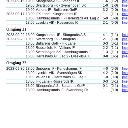
2023-09-15
19:00
Stångenäs AIS - Smögens IF
1-6
(1-2)
[mer
19:00
Svarteborg FK - Svenshögen SK
1-0
(1-0)
[mer
19:00
Vallens IF - Bullarens GoIF
3-2
(0-0)
[mer
2023-09-17
13:00
IFK Lane - Kungshamns IF
1-1
(1-1)
[mer
13:00
Hamburgsunds IF - Herrestads AIF Lag 2
5-0
(3-0)
[mer
13:00
Lysekils AIK - Rosseröds IK
2-1
(0-0)
[mer
Omgång 21
2023-09-22
18:00
Kungshamns IF - Stångenäs AIS
4-1
(1-1)
[mer
2023-09-23
13:00
Svarteborg FK - Smögens IF
2-1
(1-0)
[mer
13:00
Bullarens GoIF - IFK Lane
0-3
(0-1)
[mer
13:00
Rosseröds IK - Vallens IF
2-2
(1-1)
[mer
13:00
Svenshögen SK - Hamburgsunds IF
1-3
(1-1)
[mer
16:00
Herrestads AIF Lag 2 - Lysekils AIK
0-8
(0-5)
[mer
Omgång 22
2023-09-30
13:00
Smögens IF - Kungshamns IF
4-0
(0-0)
[mer
13:00
Lysekils AIK - Svenshögen SK
4-2
(2-0)
[mer
13:00
Vallens IF - Herrestads AIF Lag 2
1-0
(0-0)
[mer
13:00
IFK Lane - Rosseröds IK
0-3
(0-1)
[mer
13:00
Stångenäs AIS - Bullarens GoIF
0-1
(0-1)
[mer
13:00
Hamburgsunds IF - Svarteborg FK
1-1
(0-0)
[mer