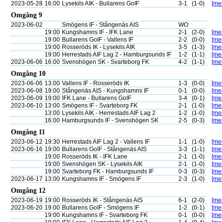
2023-05-28
16:00
Lysekils AIK - Bullarens GoIF
3-1
(1-0)
[mer
Omgång 9
2023-06-02
Smögens IF - Stångenäs AIS
WO
19:00
Kungshamns IF - IFK Lane
2-1
(2-0)
[mer
19:00
Bullarens GoIF - Vallens IF
2-2
(0-0)
[mer
19:00
Rosseröds IK - Lysekils AIK
3-5
(1-3)
[mer
19:00
Herrestads AIF Lag 2 - Hamburgsunds IF
1-2
(1-1)
[mer
2023-06-06
16:00
Svenshögen SK - Svarteborg FK
4-2
(1-1)
[mer
Omgång 10
2023-06-06
13:00
Vallens IF - Rosseröds IK
1-3
(0-0)
[mer
2023-06-08
19:00
Stångenäs AIS - Kungshamns IF
0-1
(0-0)
[mer
2023-06-09
19:00
IFK Lane - Bullarens GoIF
3-4
(0-1)
[mer
2023-06-10
13:00
Smögens IF - Svarteborg FK
2-1
(1-0)
[mer
13:00
Lysekils AIK - Herrestads AIF Lag 2
1-2
(1-0)
[mer
16:00
Hamburgsunds IF - Svenshögen SK
2-5
(0-3)
[mer
Omgång 11
2023-06-12
19:30
Herrestads AIF Lag 2 - Vallens IF
1-1
(1-0)
[mer
2023-06-16
19:00
Bullarens GoIF - Stångenäs AIS
3-3
(1-1)
[mer
19:00
Rosseröds IK - IFK Lane
2-1
(1-0)
[mer
19:00
Svenshögen SK - Lysekils AIK
2-1
(1-0)
[mer
19:00
Svarteborg FK - Hamburgsunds IF
0-3
(0-3)
[mer
2023-06-17
13:00
Kungshamns IF - Smögens IF
2-3
(1-0)
[mer
Omgång 12
2023-06-19
19:00
Rosseröds IK - Stångenäs AIS
6-1
(2-0)
[mer
2023-06-20
19:00
Bullarens GoIF - Smögens IF
1-2
(0-1)
[mer
19:00
Kungshamns IF - Svarteborg FK
0-1
(0-0)
[mer