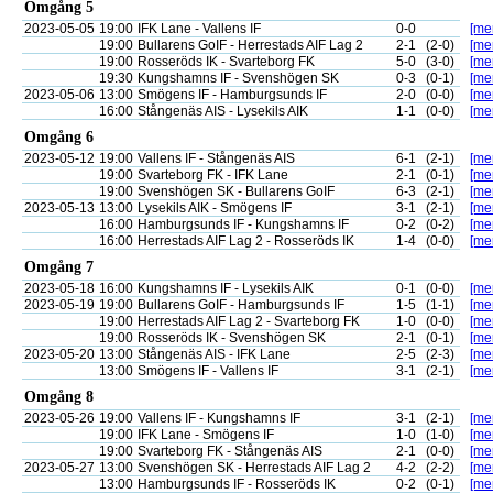
Omgång 5
2023-05-05
19:00
IFK Lane - Vallens IF
0-0
[mer
19:00
Bullarens GoIF - Herrestads AIF Lag 2
2-1
(2-0)
[mer
19:00
Rosseröds IK - Svarteborg FK
5-0
(3-0)
[mer
19:30
Kungshamns IF - Svenshögen SK
0-3
(0-1)
[mer
2023-05-06
13:00
Smögens IF - Hamburgsunds IF
2-0
(0-0)
[mer
16:00
Stångenäs AIS - Lysekils AIK
1-1
(0-0)
[mer
Omgång 6
2023-05-12
19:00
Vallens IF - Stångenäs AIS
6-1
(2-1)
[mer
19:00
Svarteborg FK - IFK Lane
2-1
(0-1)
[mer
19:00
Svenshögen SK - Bullarens GoIF
6-3
(2-1)
[mer
2023-05-13
13:00
Lysekils AIK - Smögens IF
3-1
(2-1)
[mer
16:00
Hamburgsunds IF - Kungshamns IF
0-2
(0-2)
[mer
16:00
Herrestads AIF Lag 2 - Rosseröds IK
1-4
(0-0)
[mer
Omgång 7
2023-05-18
16:00
Kungshamns IF - Lysekils AIK
0-1
(0-0)
[mer
2023-05-19
19:00
Bullarens GoIF - Hamburgsunds IF
1-5
(1-1)
[mer
19:00
Herrestads AIF Lag 2 - Svarteborg FK
1-0
(0-0)
[mer
19:00
Rosseröds IK - Svenshögen SK
2-1
(0-1)
[mer
2023-05-20
13:00
Stångenäs AIS - IFK Lane
2-5
(2-3)
[mer
13:00
Smögens IF - Vallens IF
3-1
(2-1)
[mer
Omgång 8
2023-05-26
19:00
Vallens IF - Kungshamns IF
3-1
(2-1)
[mer
19:00
IFK Lane - Smögens IF
1-0
(1-0)
[mer
19:00
Svarteborg FK - Stångenäs AIS
2-1
(0-0)
[mer
2023-05-27
13:00
Svenshögen SK - Herrestads AIF Lag 2
4-2
(2-2)
[mer
13:00
Hamburgsunds IF - Rosseröds IK
0-2
(0-1)
[mer