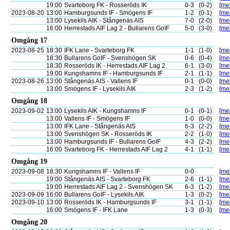
19:00
Svarteborg FK - Rosseröds IK
0-3
(0-2)
[mer
2023-08-20
13:00
Hamburgsunds IF - Smögens IF
1-2
(0-1)
[mer
13:00
Lysekils AIK - Stångenäs AIS
7-0
(2-0)
[mer
16:00
Herrestads AIF Lag 2 - Bullarens GoIF
5-0
(3-0)
[mer
Omgång 17
2023-08-25
18:30
IFK Lane - Svarteborg FK
1-1
(1-0)
[mer
18:30
Bullarens GoIF - Svenshögen SK
0-6
(0-4)
[mer
18:30
Rosseröds IK - Herrestads AIF Lag 2
6-1
(3-0)
[mer
19:00
Kungshamns IF - Hamburgsunds IF
2-1
(1-1)
[mer
2023-08-26
13:00
Stångenäs AIS - Vallens IF
0-1
(0-0)
[mer
13:00
Smögens IF - Lysekils AIK
2-3
(1-2)
[mer
Omgång 18
2023-09-02
13:00
Lysekils AIK - Kungshamns IF
0-1
(0-1)
[mer
13:00
Vallens IF - Smögens IF
1-0
(0-0)
[mer
13:00
IFK Lane - Stångenäs AIS
6-3
(2-2)
[mer
13:00
Svenshögen SK - Rosseröds IK
2-2
(1-0)
[mer
13:00
Hamburgsunds IF - Bullarens GoIF
4-3
(2-2)
[mer
16:00
Svarteborg FK - Herrestads AIF Lag 2
4-1
(1-1)
[mer
Omgång 19
2023-09-08
18:30
Kungshamns IF - Vallens IF
0-0
[mer
19:00
Stångenäs AIS - Svarteborg FK
2-6
(1-1)
[mer
19:00
Herrestads AIF Lag 2 - Svenshögen SK
6-3
(1-2)
[mer
2023-09-09
16:00
Bullarens GoIF - Lysekils AIK
1-3
(0-2)
[mer
2023-09-10
13:00
Rosseröds IK - Hamburgsunds IF
3-1
(1-1)
[mer
16:00
Smögens IF - IFK Lane
1-3
(0-3)
[mer
Omgång 20