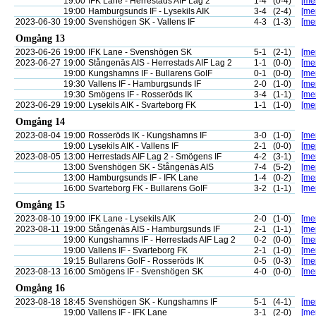
19:00
IFK Lane - Herrestads AIF Lag 2
1-4
(0-4)
[mer
19:00
Hamburgsunds IF - Lysekils AIK
3-4
(2-4)
[mer
2023-06-30
19:00
Svenshögen SK - Vallens IF
4-3
(1-3)
[mer
Omgång 13
2023-06-26
19:00
IFK Lane - Svenshögen SK
5-1
(2-1)
[mer
2023-06-27
19:00
Stångenäs AIS - Herrestads AIF Lag 2
1-1
(0-0)
[mer
19:00
Kungshamns IF - Bullarens GoIF
0-1
(0-0)
[mer
19:30
Vallens IF - Hamburgsunds IF
2-0
(1-0)
[mer
19:30
Smögens IF - Rosseröds IK
3-4
(1-1)
[mer
2023-06-29
19:00
Lysekils AIK - Svarteborg FK
1-1
(1-0)
[mer
Omgång 14
2023-08-04
19:00
Rosseröds IK - Kungshamns IF
3-0
(1-0)
[mer
19:00
Lysekils AIK - Vallens IF
2-1
(0-0)
[mer
2023-08-05
13:00
Herrestads AIF Lag 2 - Smögens IF
4-2
(3-1)
[mer
13:00
Svenshögen SK - Stångenäs AIS
7-4
(5-2)
[mer
13:00
Hamburgsunds IF - IFK Lane
1-4
(0-2)
[mer
16:00
Svarteborg FK - Bullarens GoIF
3-2
(1-1)
[mer
Omgång 15
2023-08-10
19:00
IFK Lane - Lysekils AIK
2-0
(1-0)
[mer
2023-08-11
19:00
Stångenäs AIS - Hamburgsunds IF
2-1
(1-1)
[mer
19:00
Kungshamns IF - Herrestads AIF Lag 2
0-2
(0-0)
[mer
19:00
Vallens IF - Svarteborg FK
2-1
(1-0)
[mer
19:15
Bullarens GoIF - Rosseröds IK
0-5
(0-3)
[mer
2023-08-13
16:00
Smögens IF - Svenshögen SK
4-0
(0-0)
[mer
Omgång 16
2023-08-18
18:45
Svenshögen SK - Kungshamns IF
5-1
(4-1)
[mer
19:00
Vallens IF - IFK Lane
3-1
(2-0)
[mer