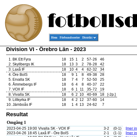
Hem
Förbundsserier
Distrikt
Division VI - Örebro Län - 2023
1.
BK Ett Fyra
18
15
1
2
57
-
26
46
2.
Skyllbergs IK
18
13
3
2
78
-
28
42
3.
Laxå IF
18
10
4
4
62
-
32
34
4.
Öre BoIS
18
9
1
8
49
-
38
28
5.
Ervalla SK
18
7
4
7
52
-
50
25
6.
Åmmebergs IF
18
6
4
8
40
-
37
22
7.
VOX IF
18
6
1
11
35
-
72
19
8.
Vivalla SK
18
6
2
10
40
-
69
18
[-2p.]
9.
Lillkyrka IF
18
4
2
12
37
-
60
14
10.
Järnboås IF
18
1
4
13
24
-
62
7
Resultat
Omgång 1
2023-04-25
19:00
Vivalla SK - VOX IF
3-2
(0-1)
[mer in
2023-04-26
18:45
Laxå IF - Öre BoIS
2-1
(1-1)
[mer in