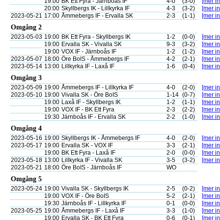
19:00
BK Ett Fyra - Järnboås IF
4-0
(3-0)
[mer in
20:00
Skyllbergs IK - Lillkyrka IF
4-3
(3-2)
[mer in
2023-05-21
17:00
Åmmebergs IF - Ervalla SK
2-3
(1-1)
[mer in
Omgång 2
2023-05-03
19:00
BK Ett Fyra - Skyllbergs IK
1-2
(0-0)
[mer in
19:00
Ervalla SK - Vivalla SK
9-3
(3-2)
[mer in
19:00
VOX IF - Järnboås IF
1-2
(1-2)
[mer in
2023-05-07
18:00
Öre BoIS - Åmmebergs IF
4-2
(2-1)
[mer in
2023-05-14
13:00
Lillkyrka IF - Laxå IF
1-6
(0-4)
[mer in
Omgång 3
2023-05-09
19:00
Åmmebergs IF - Lillkyrka IF
4-0
(2-0)
[mer in
2023-05-10
19:00
Vivalla SK - Öre BoIS
1-14
(0-7)
[mer in
19:00
Laxå IF - Skyllbergs IK
1-2
(1-1)
[mer in
19:00
VOX IF - BK Ett Fyra
2-3
(2-2)
[mer in
19:30
Järnboås IF - Ervalla SK
2-2
(1-0)
[mer in
Omgång 4
2023-05-16
19:00
Skyllbergs IK - Åmmebergs IF
4-0
(2-0)
[mer in
2023-05-17
19:00
Ervalla SK - VOX IF
3-3
(2-1)
[mer in
19:00
BK Ett Fyra - Laxå IF
2-0
(0-0)
[mer in
2023-05-18
13:00
Lillkyrka IF - Vivalla SK
3-5
(3-2)
[mer in
2023-05-21
18:00
Öre BoIS - Järnboås IF
WO
Omgång 5
2023-05-24
19:00
Vivalla SK - Skyllbergs IK
2-5
(0-2)
[mer in
19:00
VOX IF - Öre BoIS
5-2
(2-1)
[mer in
19:30
Järnboås IF - Lillkyrka IF
0-1
(0-0)
[mer in
2023-05-25
19:00
Åmmebergs IF - Laxå IF
3-3
(1-0)
[mer in
19:00
Ervalla SK - BK Ett Fyra
0-6
(0-1)
[mer in