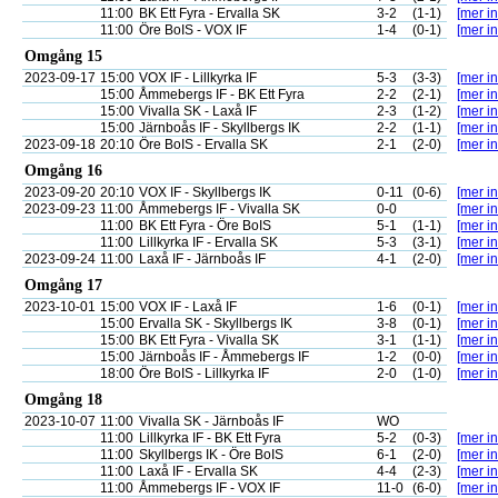
11:00
BK Ett Fyra - Ervalla SK
3-2
(1-1)
[mer in
11:00
Öre BoIS - VOX IF
1-4
(0-1)
[mer in
Omgång 15
2023-09-17
15:00
VOX IF - Lillkyrka IF
5-3
(3-3)
[mer in
15:00
Åmmebergs IF - BK Ett Fyra
2-2
(2-1)
[mer in
15:00
Vivalla SK - Laxå IF
2-3
(1-2)
[mer in
15:00
Järnboås IF - Skyllbergs IK
2-2
(1-1)
[mer in
2023-09-18
20:10
Öre BoIS - Ervalla SK
2-1
(2-0)
[mer in
Omgång 16
2023-09-20
20:10
VOX IF - Skyllbergs IK
0-11
(0-6)
[mer in
2023-09-23
11:00
Åmmebergs IF - Vivalla SK
0-0
[mer in
11:00
BK Ett Fyra - Öre BoIS
5-1
(1-1)
[mer in
11:00
Lillkyrka IF - Ervalla SK
5-3
(3-1)
[mer in
2023-09-24
11:00
Laxå IF - Järnboås IF
4-1
(2-0)
[mer in
Omgång 17
2023-10-01
15:00
VOX IF - Laxå IF
1-6
(0-1)
[mer in
15:00
Ervalla SK - Skyllbergs IK
3-8
(0-1)
[mer in
15:00
BK Ett Fyra - Vivalla SK
3-1
(1-1)
[mer in
15:00
Järnboås IF - Åmmebergs IF
1-2
(0-0)
[mer in
18:00
Öre BoIS - Lillkyrka IF
2-0
(1-0)
[mer in
Omgång 18
2023-10-07
11:00
Vivalla SK - Järnboås IF
WO
11:00
Lillkyrka IF - BK Ett Fyra
5-2
(0-3)
[mer in
11:00
Skyllbergs IK - Öre BoIS
6-1
(2-0)
[mer in
11:00
Laxå IF - Ervalla SK
4-4
(2-3)
[mer in
11:00
Åmmebergs IF - VOX IF
11-0
(6-0)
[mer in