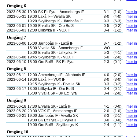
Omgång 6
2023-05-30
19:00
BK Ett Fyra - Åmmebergs IF
3-1
(1-0)
[mer in
2023-05-31
19:00
Laxå IF - Vivalla SK
8-0
(4-0)
[mer in
19:20
Skyllbergs IK - Järnboås IF
9-3
(6-3)
[mer in
2023-06-01
19:00
Ervalla SK - Öre BoIS
0-5
(0-2)
[mer in
2023-06-03
12:00
Lillkyrka IF - VOX IF
3-4
(1-2)
[mer in
Omgång 7
2023-06-06
15:00
Järnboås IF - Laxå IF
3-7
(1-2)
[mer in
15:00
Vivalla SK - Åmmebergs IF
WO
15:00
Ervalla SK - Lillkyrka IF
5-3
(4-1)
[mer in
2023-06-08
19:45
Skyllbergs IK - VOX IF
5-0
(2-0)
[mer in
2023-06-10
18:00
Öre BoIS - BK Ett Fyra
2-3
(0-1)
[mer in
Omgång 8
2023-06-11
12:00
Åmmebergs IF - Järnboås IF
4-0
(2-0)
[mer in
2023-06-14
19:00
Laxå IF - VOX IF
3-0
(3-0)
[mer in
19:15
Skyllbergs IK - Ervalla SK
0-3
(0-2)
[mer in
2023-06-17
13:00
Lillkyrka IF - Öre BoIS
0-4
(0-1)
[mer in
15:00
Vivalla SK - BK Ett Fyra
3-4
(2-0)
[mer in
Omgång 9
2023-06-18
17:30
Ervalla SK - Laxå IF
4-1
(0-0)
[mer in
2023-06-20
20:00
VOX IF - Åmmebergs IF
2-0
(1-0)
[mer in
2023-06-21
19:00
Järnboås IF - Vivalla SK
3-3
(2-1)
[mer in
19:00
BK Ett Fyra - Lillkyrka IF
3-0
(0-0)
[mer in
19:00
Öre BoIS - Skyllbergs IK
2-4
(1-1)
[mer in
Omgång 10