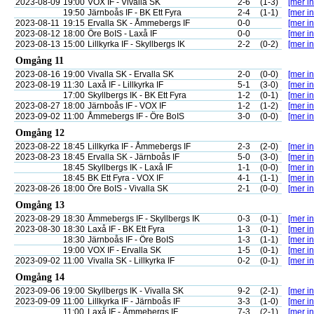
2023-08-09
19:00
VOX IF - Vivalla SK
2-6
(1-3)
[mer in
19:50
Järnboås IF - BK Ett Fyra
2-4
(1-1)
[mer in
2023-08-11
19:15
Ervalla SK - Åmmebergs IF
0-0
[mer in
2023-08-12
18:00
Öre BoIS - Laxå IF
0-0
[mer in
2023-08-13
15:00
Lillkyrka IF - Skyllbergs IK
2-2
(0-2)
[mer in
Omgång 11
2023-08-16
19:00
Vivalla SK - Ervalla SK
2-0
(0-0)
[mer in
2023-08-19
11:30
Laxå IF - Lillkyrka IF
5-1
(3-0)
[mer in
17:00
Skyllbergs IK - BK Ett Fyra
1-2
(0-1)
[mer in
2023-08-27
18:00
Järnboås IF - VOX IF
1-2
(1-2)
[mer in
2023-09-02
11:00
Åmmebergs IF - Öre BoIS
3-0
(0-0)
[mer in
Omgång 12
2023-08-22
18:45
Lillkyrka IF - Åmmebergs IF
2-3
(2-0)
[mer in
2023-08-23
18:45
Ervalla SK - Järnboås IF
5-0
(3-0)
[mer in
18:45
Skyllbergs IK - Laxå IF
1-1
(0-0)
[mer in
18:45
BK Ett Fyra - VOX IF
4-1
(1-1)
[mer in
2023-08-26
18:00
Öre BoIS - Vivalla SK
2-1
(0-0)
[mer in
Omgång 13
2023-08-29
18:30
Åmmebergs IF - Skyllbergs IK
0-3
(0-1)
[mer in
2023-08-30
18:30
Laxå IF - BK Ett Fyra
1-3
(0-1)
[mer in
18:30
Järnboås IF - Öre BoIS
1-3
(1-1)
[mer in
19:00
VOX IF - Ervalla SK
1-5
(0-1)
[mer in
2023-09-02
11:00
Vivalla SK - Lillkyrka IF
0-2
(0-1)
[mer in
Omgång 14
2023-09-06
19:00
Skyllbergs IK - Vivalla SK
9-2
(2-1)
[mer in
2023-09-09
11:00
Lillkyrka IF - Järnboås IF
3-3
(1-0)
[mer in
11:00
Laxå IF - Åmmebergs IF
7-3
(2-1)
[mer in