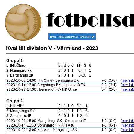
Hem
Förbundsserier
Distrikt
Kval till division V - Värmland - 2023
Grupp 1
1.
IFK Ölme
2
2
0
0
11
-
3
6
2.
Hammarö FK
2
0
1
1
6
-
7
1
3.
Bergsängs BK
2
0
1
1
3
-
10
1
2023-10-08
14:00
IFK Ölme - Bergsängs BK
7-0
(5-0)
[mer inf
2023-10-14
13:00
Bergsängs BK - Hammarö FK
3-3
(2-1)
[mer inf
2023-10-22
17:30
Hammarö FK - IFK Ölme
3-4
(2-0)
[mer inf
Grupp 2
1.
Kils AIK
2
1
1
0
2
-
1
4
2.
Mangskogs SK
2
1
0
1
1
-
1
3
3.
Sommarro IF
2
0
1
1
1
-
2
1
2023-10-08
15:00
Mangskogs SK - Sommarro IF
1-0
(0-0)
[mer inf
2023-10-14
11:00
Sommarro IF - Kils AIK
1-1
(0-1)
[mer inf
2023-10-22
13:00
Kils AIK - Mangskogs SK
1-0
(0-0)
[mer inf