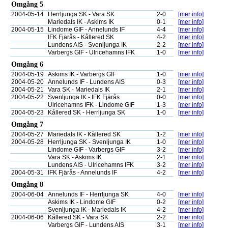
Omgång 5
2004-05-14
Herrljunga SK - Vara SK
2-0
[mer info]
Mariedals IK - Askims IK
0-1
[mer info]
2004-05-15
Lindome GIF - Annelunds IF
4-4
[mer info]
IFK Fjärås - Kållered SK
4-2
[mer info]
Lundens AIS - Svenljunga IK
2-2
[mer info]
Varbergs GIF - Ulricehamns IFK
1-0
[mer info]
Omgång 6
2004-05-19
Askims IK - Varbergs GIF
1-0
[mer info]
2004-05-20
Annelunds IF - Lundens AIS
0-3
[mer info]
2004-05-21
Vara SK - Mariedals IK
2-1
[mer info]
2004-05-22
Svenljunga IK - IFK Fjärås
0-0
[mer info]
Ulricehamns IFK - Lindome GIF
1-3
[mer info]
2004-05-23
Kållered SK - Herrljunga SK
1-0
[mer info]
Omgång 7
2004-05-27
Mariedals IK - Kållered SK
1-2
[mer info]
2004-05-28
Herrljunga SK - Svenljunga IK
1-0
[mer info]
Lindome GIF - Varbergs GIF
3-2
[mer info]
Vara SK - Askims IK
2-1
[mer info]
Lundens AIS - Ulricehamns IFK
3-2
[mer info]
2004-05-31
IFK Fjärås - Annelunds IF
4-2
[mer info]
Omgång 8
2004-06-04
Annelunds IF - Herrljunga SK
4-0
[mer info]
Askims IK - Lindome GIF
0-2
[mer info]
Svenljunga IK - Mariedals IK
4-2
[mer info]
2004-06-06
Kållered SK - Vara SK
2-2
[mer info]
Varbergs GIF - Lundens AIS
3-1
[mer info]