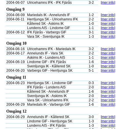
2004-06-07
Ulricehamns IFK - IFK Fjärås
3-2
[mer info]
Omgång 9
2004-06-09
Mariedals IK - Annelunds IF
1-2
[mer info]
2004-06-11
Herrljunga SK - Ulricehamns IFK
2-2
[mer info]
Kållered SK - Askims IK
1-0
[mer info]
Lundens AIS - Lindome GIF
1-1
[mer info]
2004-06-12
IFK Fjärås - Varbergs GIF
3-1
[mer info]
Vara SK - Svenljunga IK
1-3
[mer info]
Omgång 10
2004-06-16
Ulricehamns IFK - Mariedals IK
3-2
[mer info]
2004-06-17
Annelunds IF - Vara SK
2-2
[mer info]
Askims IK - Lundens AIS
1-1
[mer info]
2004-06-19
Lindome GIF - IFK Fjärås
1-6
[mer info]
Svenljunga IK - Kållered SK
1-0
[mer info]
2004-06-20
Varbergs GIF - Herrljunga SK
5-1
[mer info]
Omgång 11
2004-06-23
Herrljunga SK - Lindome GIF
0-3
[mer info]
IFK Fjärås - Lundens AIS
2-0
[mer info]
Kållered SK - Annelunds IF
1-6
[mer info]
Svenljunga IK - Askims IK
2-0
[mer info]
Vara SK - Ulricehamns IFK
2-2
[mer info]
2004-06-29
Mariedals IK - Varbergs GIF
1-6
[mer info]
Omgång 12
2004-06-29
Annelunds IF - Kållered SK
3-0
[mer info]
Lindome GIF - Herrljunga SK
1-3
[mer info]
Lundens AIS - IFK Fjärås
1-3
[mer info]