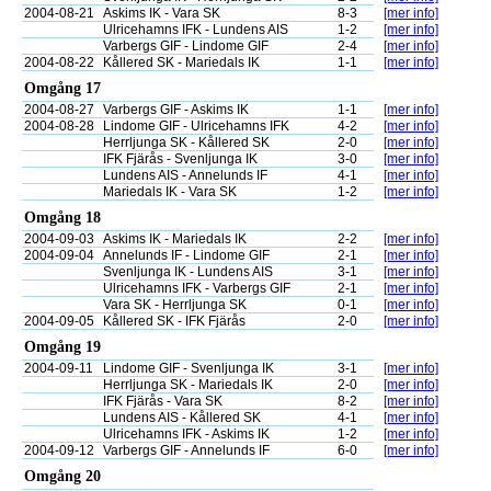
2004-08-21
Askims IK - Vara SK
8-3
[mer info]
Ulricehamns IFK - Lundens AIS
1-2
[mer info]
Varbergs GIF - Lindome GIF
2-4
[mer info]
2004-08-22
Kållered SK - Mariedals IK
1-1
[mer info]
Omgång 17
2004-08-27
Varbergs GIF - Askims IK
1-1
[mer info]
2004-08-28
Lindome GIF - Ulricehamns IFK
4-2
[mer info]
Herrljunga SK - Kållered SK
2-0
[mer info]
IFK Fjärås - Svenljunga IK
3-0
[mer info]
Lundens AIS - Annelunds IF
4-1
[mer info]
Mariedals IK - Vara SK
1-2
[mer info]
Omgång 18
2004-09-03
Askims IK - Mariedals IK
2-2
[mer info]
2004-09-04
Annelunds IF - Lindome GIF
2-1
[mer info]
Svenljunga IK - Lundens AIS
3-1
[mer info]
Ulricehamns IFK - Varbergs GIF
2-1
[mer info]
Vara SK - Herrljunga SK
0-1
[mer info]
2004-09-05
Kållered SK - IFK Fjärås
2-0
[mer info]
Omgång 19
2004-09-11
Lindome GIF - Svenljunga IK
3-1
[mer info]
Herrljunga SK - Mariedals IK
2-0
[mer info]
IFK Fjärås - Vara SK
8-2
[mer info]
Lundens AIS - Kållered SK
4-1
[mer info]
Ulricehamns IFK - Askims IK
1-2
[mer info]
2004-09-12
Varbergs GIF - Annelunds IF
6-0
[mer info]
Omgång 20