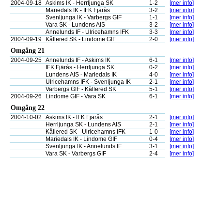
2004-09-18
Askims IK - Herrljunga SK
1-2
[mer info]
Mariedals IK - IFK Fjärås
3-2
[mer info]
Svenljunga IK - Varbergs GIF
1-1
[mer info]
Vara SK - Lundens AIS
3-2
[mer info]
Annelunds IF - Ulricehamns IFK
3-3
[mer info]
2004-09-19
Kållered SK - Lindome GIF
2-0
[mer info]
Omgång 21
2004-09-25
Annelunds IF - Askims IK
6-1
[mer info]
IFK Fjärås - Herrljunga SK
0-2
[mer info]
Lundens AIS - Mariedals IK
4-0
[mer info]
Ulricehamns IFK - Svenljunga IK
2-1
[mer info]
Varbergs GIF - Kållered SK
5-1
[mer info]
2004-09-26
Lindome GIF - Vara SK
6-1
[mer info]
Omgång 22
2004-10-02
Askims IK - IFK Fjärås
2-1
[mer info]
Herrljunga SK - Lundens AIS
2-1
[mer info]
Kållered SK - Ulricehamns IFK
1-0
[mer info]
Mariedals IK - Lindome GIF
0-4
[mer info]
Svenljunga IK - Annelunds IF
3-1
[mer info]
Vara SK - Varbergs GIF
2-4
[mer info]