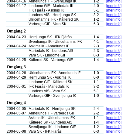
2004-04-16
Annelunds IF - Svenljunga IK
1-2
[mer info]
2004-04-17
Lindome GIF - Mariedals IK
4-0
[mer info]
IFK Fjärås - Askims IK
3-1
[mer info]
Lundens AIS - Herrljunga SK
3-2
[mer info]
Ulricehamns IFK - Kållered SK
1-2
[mer info]
Varbergs GIF - Vara SK
5-3
[mer info]
Omgång 2
2004-04-23
Herrljunga SK - IFK Fjärås
1-4
[mer info]
Svenljunga IK - Ulricehamns IFK
4-1
[mer info]
2004-04-24
Askims IK - Annelunds IF
2-3
[mer info]
Mariedals IK - Lundens AIS
2-3
[mer info]
Vara SK - Lindome GIF
0-3
[mer info]
2004-04-25
Kållered SK - Varbergs GIF
1-4
[mer info]
Omgång 3
2004-04-28
Ulricehamns IFK - Annelunds IF
1-0
[mer info]
2004-04-29
Herrljunga SK - Askims IK
0-0
[mer info]
Lindome GIF - Kållered SK
1-1
[mer info]
2004-05-01
IFK Fjärås - Mariedals IK
3-2
[mer info]
Lundens AIS - Vara SK
5-1
[mer info]
Varbergs GIF - Svenljunga IK
1-0
[mer info]
Omgång 4
2004-05-05
Mariedals IK - Herrljunga SK
2-4
[mer info]
2004-05-07
Annelunds IF - Varbergs GIF
2-2
[mer info]
Askims IK - Ulricehamns IFK
1-1
[mer info]
Kållered SK - Lundens AIS
1-4
[mer info]
Svenljunga IK - Lindome GIF
1-2
[mer info]
2004-05-08
Vara SK - IFK Fjärås
0-3
[mer info]