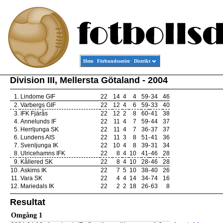
Hem
Förbundsserier
Distrikt
Division III, Mellersta Götaland - 2004
1.
Lindome GIF
22
14
4
4
59
-
34
46
2.
Varbergs GIF
22
12
4
6
59
-
33
40
3.
IFK Fjärås
22
12
2
8
60
-
41
38
4.
Annelunds IF
22
11
4
7
59
-
44
37
5.
Herrljunga SK
22
11
4
7
36
-
37
37
6.
Lundens AIS
22
11
3
8
51
-
41
36
7.
Svenljunga IK
22
10
4
8
39
-
31
34
8.
Ulricehamns IFK
22
8
4
10
41
-
46
28
9.
Kållered SK
22
8
4
10
28
-
46
28
10.
Askims IK
22
7
5
10
38
-
40
26
11.
Vara SK
22
4
4
14
34
-
74
16
12.
Mariedals IK
22
2
2
18
26
-
63
8
Resultat
Omgång 1