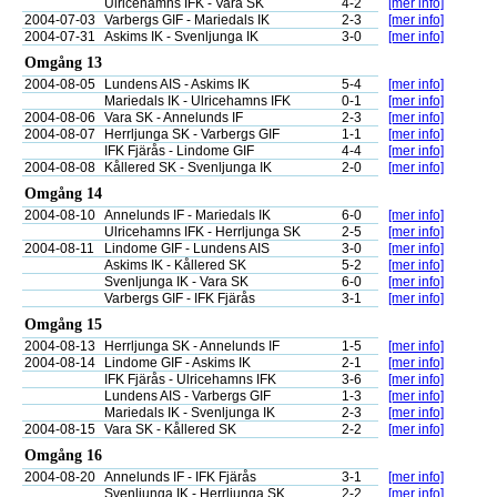
Ulricehamns IFK - Vara SK
4-2
[mer info]
2004-07-03
Varbergs GIF - Mariedals IK
2-3
[mer info]
2004-07-31
Askims IK - Svenljunga IK
3-0
[mer info]
Omgång 13
2004-08-05
Lundens AIS - Askims IK
5-4
[mer info]
Mariedals IK - Ulricehamns IFK
0-1
[mer info]
2004-08-06
Vara SK - Annelunds IF
2-3
[mer info]
2004-08-07
Herrljunga SK - Varbergs GIF
1-1
[mer info]
IFK Fjärås - Lindome GIF
4-4
[mer info]
2004-08-08
Kållered SK - Svenljunga IK
2-0
[mer info]
Omgång 14
2004-08-10
Annelunds IF - Mariedals IK
6-0
[mer info]
Ulricehamns IFK - Herrljunga SK
2-5
[mer info]
2004-08-11
Lindome GIF - Lundens AIS
3-0
[mer info]
Askims IK - Kållered SK
5-2
[mer info]
Svenljunga IK - Vara SK
6-0
[mer info]
Varbergs GIF - IFK Fjärås
3-1
[mer info]
Omgång 15
2004-08-13
Herrljunga SK - Annelunds IF
1-5
[mer info]
2004-08-14
Lindome GIF - Askims IK
2-1
[mer info]
IFK Fjärås - Ulricehamns IFK
3-6
[mer info]
Lundens AIS - Varbergs GIF
1-3
[mer info]
Mariedals IK - Svenljunga IK
2-3
[mer info]
2004-08-15
Vara SK - Kållered SK
2-2
[mer info]
Omgång 16
2004-08-20
Annelunds IF - IFK Fjärås
3-1
[mer info]
Svenljunga IK - Herrljunga SK
2-2
[mer info]