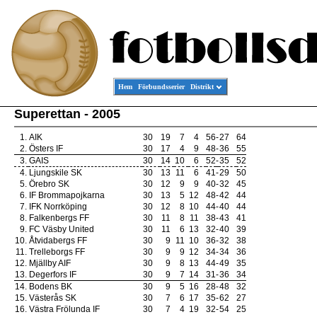
Hem
Förbundsserier
Distrikt
Superettan - 2005
1.
AIK
30
19
7
4
56
-
27
64
2.
Östers IF
30
17
4
9
48
-
36
55
3.
GAIS
30
14
10
6
52
-
35
52
4.
Ljungskile SK
30
13
11
6
41
-
29
50
5.
Örebro SK
30
12
9
9
40
-
32
45
6.
IF Brommapojkarna
30
13
5
12
48
-
42
44
7.
IFK Norrköping
30
12
8
10
44
-
40
44
8.
Falkenbergs FF
30
11
8
11
38
-
43
41
9.
FC Väsby United
30
11
6
13
32
-
40
39
10.
Åtvidabergs FF
30
9
11
10
36
-
32
38
11.
Trelleborgs FF
30
9
9
12
34
-
34
36
12.
Mjällby AIF
30
9
8
13
44
-
49
35
13.
Degerfors IF
30
9
7
14
31
-
36
34
14.
Bodens BK
30
9
5
16
28
-
48
32
15.
Västerås SK
30
7
6
17
35
-
62
27
16.
Västra Frölunda IF
30
7
4
19
32
-
54
25