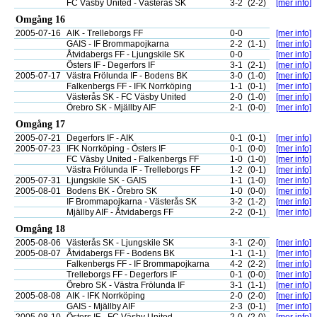
FC Väsby United - Västerås SK
3-2
(2-2)
[mer info]
Omgång 16
2005-07-16
AIK - Trelleborgs FF
0-0
[mer info]
GAIS - IF Brommapojkarna
2-2
(1-1)
[mer info]
Åtvidabergs FF - Ljungskile SK
0-0
[mer info]
Östers IF - Degerfors IF
3-1
(2-1)
[mer info]
2005-07-17
Västra Frölunda IF - Bodens BK
3-0
(1-0)
[mer info]
Falkenbergs FF - IFK Norrköping
1-1
(0-1)
[mer info]
Västerås SK - FC Väsby United
2-0
(1-0)
[mer info]
Örebro SK - Mjällby AIF
2-1
(0-0)
[mer info]
Omgång 17
2005-07-21
Degerfors IF - AIK
0-1
(0-1)
[mer info]
2005-07-23
IFK Norrköping - Östers IF
0-1
(0-0)
[mer info]
FC Väsby United - Falkenbergs FF
1-0
(1-0)
[mer info]
Västra Frölunda IF - Trelleborgs FF
1-2
(0-1)
[mer info]
2005-07-31
Ljungskile SK - GAIS
1-1
(1-0)
[mer info]
2005-08-01
Bodens BK - Örebro SK
1-0
(0-0)
[mer info]
IF Brommapojkarna - Västerås SK
3-2
(1-2)
[mer info]
Mjällby AIF - Åtvidabergs FF
2-2
(0-1)
[mer info]
Omgång 18
2005-08-06
Västerås SK - Ljungskile SK
3-1
(2-0)
[mer info]
2005-08-07
Åtvidabergs FF - Bodens BK
1-1
(1-1)
[mer info]
Falkenbergs FF - IF Brommapojkarna
4-2
(2-2)
[mer info]
Trelleborgs FF - Degerfors IF
0-1
(0-0)
[mer info]
Örebro SK - Västra Frölunda IF
3-1
(1-1)
[mer info]
2005-08-08
AIK - IFK Norrköping
2-0
(2-0)
[mer info]
GAIS - Mjällby AIF
2-3
(0-1)
[mer info]