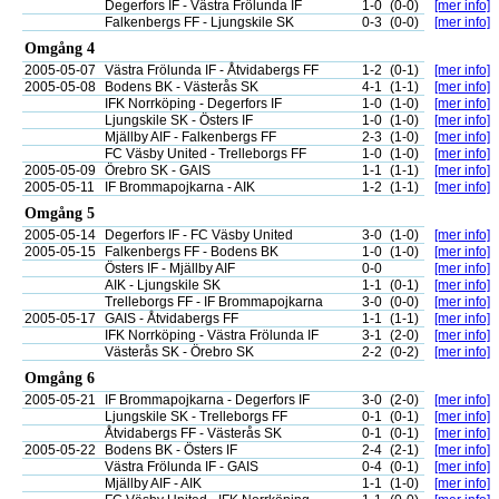
Degerfors IF - Västra Frölunda IF
1-0
(0-0)
[mer info]
Falkenbergs FF - Ljungskile SK
0-3
(0-0)
[mer info]
Omgång 4
2005-05-07
Västra Frölunda IF - Åtvidabergs FF
1-2
(0-1)
[mer info]
2005-05-08
Bodens BK - Västerås SK
4-1
(1-1)
[mer info]
IFK Norrköping - Degerfors IF
1-0
(1-0)
[mer info]
Ljungskile SK - Östers IF
1-0
(1-0)
[mer info]
Mjällby AIF - Falkenbergs FF
2-3
(1-0)
[mer info]
FC Väsby United - Trelleborgs FF
1-0
(1-0)
[mer info]
2005-05-09
Örebro SK - GAIS
1-1
(1-1)
[mer info]
2005-05-11
IF Brommapojkarna - AIK
1-2
(1-1)
[mer info]
Omgång 5
2005-05-14
Degerfors IF - FC Väsby United
3-0
(1-0)
[mer info]
2005-05-15
Falkenbergs FF - Bodens BK
1-0
(1-0)
[mer info]
Östers IF - Mjällby AIF
0-0
[mer info]
AIK - Ljungskile SK
1-1
(0-1)
[mer info]
Trelleborgs FF - IF Brommapojkarna
3-0
(0-0)
[mer info]
2005-05-17
GAIS - Åtvidabergs FF
1-1
(1-1)
[mer info]
IFK Norrköping - Västra Frölunda IF
3-1
(2-0)
[mer info]
Västerås SK - Örebro SK
2-2
(0-2)
[mer info]
Omgång 6
2005-05-21
IF Brommapojkarna - Degerfors IF
3-0
(2-0)
[mer info]
Ljungskile SK - Trelleborgs FF
0-1
(0-1)
[mer info]
Åtvidabergs FF - Västerås SK
0-1
(0-1)
[mer info]
2005-05-22
Bodens BK - Östers IF
2-4
(2-1)
[mer info]
Västra Frölunda IF - GAIS
0-4
(0-1)
[mer info]
Mjällby AIF - AIK
1-1
(1-0)
[mer info]