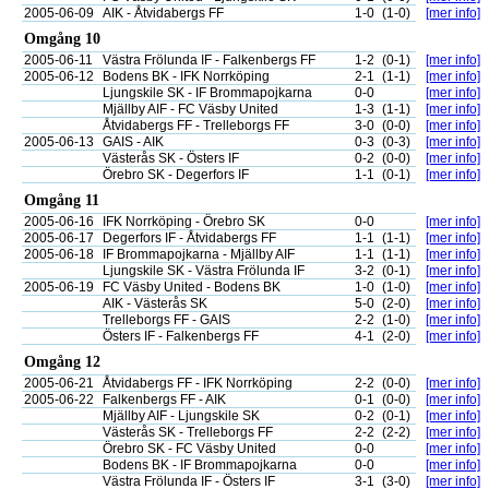
2005-06-09
AIK - Åtvidabergs FF
1-0
(1-0)
[mer info]
Omgång 10
2005-06-11
Västra Frölunda IF - Falkenbergs FF
1-2
(0-1)
[mer info]
2005-06-12
Bodens BK - IFK Norrköping
2-1
(1-1)
[mer info]
Ljungskile SK - IF Brommapojkarna
0-0
[mer info]
Mjällby AIF - FC Väsby United
1-3
(1-1)
[mer info]
Åtvidabergs FF - Trelleborgs FF
3-0
(0-0)
[mer info]
2005-06-13
GAIS - AIK
0-3
(0-3)
[mer info]
Västerås SK - Östers IF
0-2
(0-0)
[mer info]
Örebro SK - Degerfors IF
1-1
(0-1)
[mer info]
Omgång 11
2005-06-16
IFK Norrköping - Örebro SK
0-0
[mer info]
2005-06-17
Degerfors IF - Åtvidabergs FF
1-1
(1-1)
[mer info]
2005-06-18
IF Brommapojkarna - Mjällby AIF
1-1
(1-1)
[mer info]
Ljungskile SK - Västra Frölunda IF
3-2
(0-1)
[mer info]
2005-06-19
FC Väsby United - Bodens BK
1-0
(1-0)
[mer info]
AIK - Västerås SK
5-0
(2-0)
[mer info]
Trelleborgs FF - GAIS
2-2
(1-0)
[mer info]
Östers IF - Falkenbergs FF
4-1
(2-0)
[mer info]
Omgång 12
2005-06-21
Åtvidabergs FF - IFK Norrköping
2-2
(0-0)
[mer info]
2005-06-22
Falkenbergs FF - AIK
0-1
(0-0)
[mer info]
Mjällby AIF - Ljungskile SK
0-2
(0-1)
[mer info]
Västerås SK - Trelleborgs FF
2-2
(2-2)
[mer info]
Örebro SK - FC Väsby United
0-0
[mer info]
Bodens BK - IF Brommapojkarna
0-0
[mer info]
Västra Frölunda IF - Östers IF
3-1
(3-0)
[mer info]