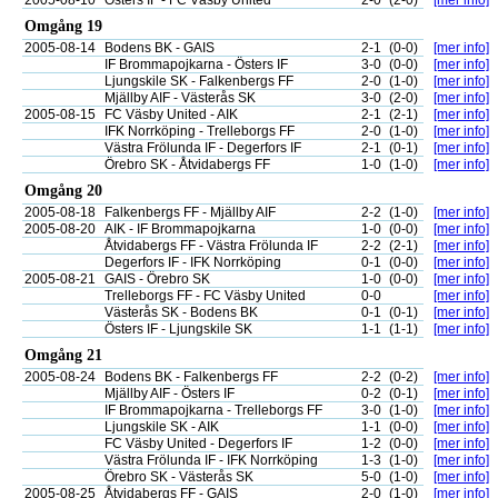
2005-08-10
Östers IF - FC Väsby United
2-0
(2-0)
[mer info]
Omgång 19
2005-08-14
Bodens BK - GAIS
2-1
(0-0)
[mer info]
IF Brommapojkarna - Östers IF
3-0
(0-0)
[mer info]
Ljungskile SK - Falkenbergs FF
2-0
(1-0)
[mer info]
Mjällby AIF - Västerås SK
3-0
(2-0)
[mer info]
2005-08-15
FC Väsby United - AIK
2-1
(2-1)
[mer info]
IFK Norrköping - Trelleborgs FF
2-0
(1-0)
[mer info]
Västra Frölunda IF - Degerfors IF
2-1
(0-1)
[mer info]
Örebro SK - Åtvidabergs FF
1-0
(1-0)
[mer info]
Omgång 20
2005-08-18
Falkenbergs FF - Mjällby AIF
2-2
(1-0)
[mer info]
2005-08-20
AIK - IF Brommapojkarna
1-0
(0-0)
[mer info]
Åtvidabergs FF - Västra Frölunda IF
2-2
(2-1)
[mer info]
Degerfors IF - IFK Norrköping
0-1
(0-0)
[mer info]
2005-08-21
GAIS - Örebro SK
1-0
(0-0)
[mer info]
Trelleborgs FF - FC Väsby United
0-0
[mer info]
Västerås SK - Bodens BK
0-1
(0-1)
[mer info]
Östers IF - Ljungskile SK
1-1
(1-1)
[mer info]
Omgång 21
2005-08-24
Bodens BK - Falkenbergs FF
2-2
(0-2)
[mer info]
Mjällby AIF - Östers IF
0-2
(0-1)
[mer info]
IF Brommapojkarna - Trelleborgs FF
3-0
(1-0)
[mer info]
Ljungskile SK - AIK
1-1
(0-0)
[mer info]
FC Väsby United - Degerfors IF
1-2
(0-0)
[mer info]
Västra Frölunda IF - IFK Norrköping
1-3
(1-0)
[mer info]
Örebro SK - Västerås SK
5-0
(1-0)
[mer info]
2005-08-25
Åtvidabergs FF - GAIS
2-0
(1-0)
[mer info]