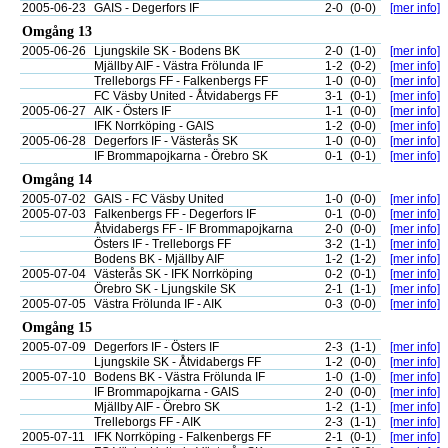
2005-06-23
GAIS - Degerfors IF
2-0
(0-0)
[mer info]
Omgång 13
2005-06-26
Ljungskile SK - Bodens BK
2-0
(1-0)
[mer info]
Mjällby AIF - Västra Frölunda IF
1-2
(0-2)
[mer info]
Trelleborgs FF - Falkenbergs FF
1-0
(0-0)
[mer info]
FC Väsby United - Åtvidabergs FF
3-1
(0-1)
[mer info]
2005-06-27
AIK - Östers IF
1-1
(0-0)
[mer info]
IFK Norrköping - GAIS
1-2
(0-0)
[mer info]
2005-06-28
Degerfors IF - Västerås SK
1-0
(0-0)
[mer info]
IF Brommapojkarna - Örebro SK
0-1
(0-1)
[mer info]
Omgång 14
2005-07-02
GAIS - FC Väsby United
1-0
(0-0)
[mer info]
2005-07-03
Falkenbergs FF - Degerfors IF
0-1
(0-0)
[mer info]
Åtvidabergs FF - IF Brommapojkarna
2-0
(0-0)
[mer info]
Östers IF - Trelleborgs FF
3-2
(1-1)
[mer info]
Bodens BK - Mjällby AIF
1-2
(1-2)
[mer info]
2005-07-04
Västerås SK - IFK Norrköping
0-2
(0-1)
[mer info]
Örebro SK - Ljungskile SK
2-1
(1-1)
[mer info]
2005-07-05
Västra Frölunda IF - AIK
0-3
(0-0)
[mer info]
Omgång 15
2005-07-09
Degerfors IF - Östers IF
2-3
(1-1)
[mer info]
Ljungskile SK - Åtvidabergs FF
1-2
(0-0)
[mer info]
2005-07-10
Bodens BK - Västra Frölunda IF
1-0
(1-0)
[mer info]
IF Brommapojkarna - GAIS
2-0
(0-0)
[mer info]
Mjällby AIF - Örebro SK
1-2
(1-1)
[mer info]
Trelleborgs FF - AIK
2-3
(1-1)
[mer info]
2005-07-11
IFK Norrköping - Falkenbergs FF
2-1
(0-1)
[mer info]