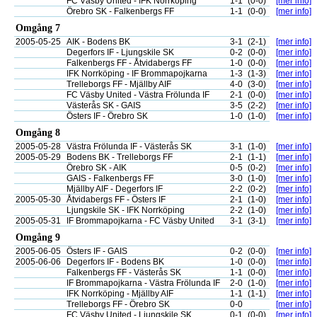
FC Väsby United - IFK Norrköping
1-1
(0-0)
[mer info]
Örebro SK - Falkenbergs FF
1-1
(0-0)
[mer info]
Omgång 7
2005-05-25
AIK - Bodens BK
3-1
(2-1)
[mer info]
Degerfors IF - Ljungskile SK
0-2
(0-0)
[mer info]
Falkenbergs FF - Åtvidabergs FF
1-0
(0-0)
[mer info]
IFK Norrköping - IF Brommapojkarna
1-3
(1-3)
[mer info]
Trelleborgs FF - Mjällby AIF
4-0
(3-0)
[mer info]
FC Väsby United - Västra Frölunda IF
2-1
(0-0)
[mer info]
Västerås SK - GAIS
3-5
(2-2)
[mer info]
Östers IF - Örebro SK
1-0
(1-0)
[mer info]
Omgång 8
2005-05-28
Västra Frölunda IF - Västerås SK
3-1
(1-0)
[mer info]
2005-05-29
Bodens BK - Trelleborgs FF
2-1
(1-1)
[mer info]
Örebro SK - AIK
0-5
(0-2)
[mer info]
GAIS - Falkenbergs FF
3-0
(1-0)
[mer info]
Mjällby AIF - Degerfors IF
2-2
(0-2)
[mer info]
2005-05-30
Åtvidabergs FF - Östers IF
2-1
(1-0)
[mer info]
Ljungskile SK - IFK Norrköping
2-2
(1-0)
[mer info]
2005-05-31
IF Brommapojkarna - FC Väsby United
3-1
(3-1)
[mer info]
Omgång 9
2005-06-05
Östers IF - GAIS
0-2
(0-0)
[mer info]
2005-06-06
Degerfors IF - Bodens BK
1-0
(0-0)
[mer info]
Falkenbergs FF - Västerås SK
1-1
(0-0)
[mer info]
IF Brommapojkarna - Västra Frölunda IF
2-0
(1-0)
[mer info]
IFK Norrköping - Mjällby AIF
1-1
(1-1)
[mer info]
Trelleborgs FF - Örebro SK
0-0
[mer info]
FC Väsby United - Ljungskile SK
0-1
(0-0)
[mer info]