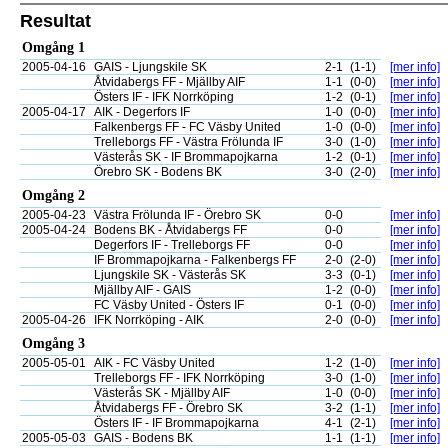
Resultat
Omgång 1
2005-04-16
GAIS - Ljungskile SK
2-1
(1-1)
[mer info]
Åtvidabergs FF - Mjällby AIF
1-1
(0-0)
[mer info]
Östers IF - IFK Norrköping
1-2
(0-1)
[mer info]
2005-04-17
AIK - Degerfors IF
1-0
(0-0)
[mer info]
Falkenbergs FF - FC Väsby United
1-0
(0-0)
[mer info]
Trelleborgs FF - Västra Frölunda IF
3-0
(1-0)
[mer info]
Västerås SK - IF Brommapojkarna
1-2
(0-1)
[mer info]
Örebro SK - Bodens BK
3-0
(2-0)
[mer info]
Omgång 2
2005-04-23
Västra Frölunda IF - Örebro SK
0-0
[mer info]
2005-04-24
Bodens BK - Åtvidabergs FF
0-0
[mer info]
Degerfors IF - Trelleborgs FF
0-0
[mer info]
IF Brommapojkarna - Falkenbergs FF
2-0
(2-0)
[mer info]
Ljungskile SK - Västerås SK
3-3
(0-1)
[mer info]
Mjällby AIF - GAIS
1-2
(0-0)
[mer info]
FC Väsby United - Östers IF
0-1
(0-0)
[mer info]
2005-04-26
IFK Norrköping - AIK
2-0
(0-0)
[mer info]
Omgång 3
2005-05-01
AIK - FC Väsby United
1-2
(1-0)
[mer info]
Trelleborgs FF - IFK Norrköping
3-0
(1-0)
[mer info]
Västerås SK - Mjällby AIF
1-0
(0-0)
[mer info]
Åtvidabergs FF - Örebro SK
3-2
(1-1)
[mer info]
Östers IF - IF Brommapojkarna
4-1
(2-1)
[mer info]
2005-05-03
GAIS - Bodens BK
1-1
(1-1)
[mer info]