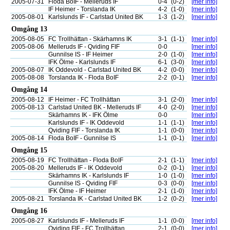
2005-07-31
Floda BoIF - Melleruds IF
0-4
(0-2)
[mer info]
IF Heimer - Torslanda IK
4-2
(1-0)
[mer info]
2005-08-01
Karlslunds IF - Carlstad United BK
1-3
(1-2)
[mer info]
Omgång 13
2005-08-05
FC Trollhättan - Skärhamns IK
3-1
(1-1)
[mer info]
2005-08-06
Melleruds IF - Qviding FIF
0-0
[mer info]
Gunnilse IS - IF Heimer
2-0
(1-0)
[mer info]
IFK Ölme - Karlslunds IF
6-1
(3-0)
[mer info]
2005-08-07
IK Oddevold - Carlstad United BK
4-2
(0-0)
[mer info]
2005-08-08
Torslanda IK - Floda BoIF
2-2
(0-1)
[mer info]
Omgång 14
2005-08-12
IF Heimer - FC Trollhättan
3-1
(2-0)
[mer info]
2005-08-13
Carlstad United BK - Melleruds IF
4-0
(2-0)
[mer info]
Skärhamns IK - IFK Ölme
0-0
[mer info]
Karlslunds IF - IK Oddevold
1-1
(1-1)
[mer info]
Qviding FIF - Torslanda IK
1-1
(0-0)
[mer info]
2005-08-14
Floda BoIF - Gunnilse IS
1-1
(0-1)
[mer info]
Omgång 15
2005-08-19
FC Trollhättan - Floda BoIF
2-1
(1-1)
[mer info]
2005-08-20
Melleruds IF - IK Oddevold
0-2
(0-1)
[mer info]
Skärhamns IK - Karlslunds IF
1-0
(1-0)
[mer info]
Gunnilse IS - Qviding FIF
0-3
(0-0)
[mer info]
IFK Ölme - IF Heimer
2-1
(1-0)
[mer info]
2005-08-21
Torslanda IK - Carlstad United BK
1-2
(0-2)
[mer info]
Omgång 16
2005-08-27
Karlslunds IF - Melleruds IF
1-1
(0-0)
[mer info]
Qviding FIF - FC Trollhättan
2-1
(0-0)
[mer info]