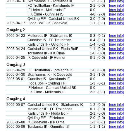
2005-04-16
Skärhamns IK - Torslanda IK
1-3
(0-1)
[mer info]
FC Trollhättan - Karlslunds IF
2-1
(0-0)
[mer info]
IF Heimer - Melleruds IF
0-0
[mer info]
IFK Ölme - Gunnilse IS
4-0
(2-0)
[mer info]
Qviding FIF - Carlstad United BK
3-0
(2-0)
[mer info]
2005-04-17
Floda BoIF - IK Oddevold
1-1
(0-1)
[mer info]
Omgång 2
2005-04-23
Melleruds IF - Skärhamns IK
0-3
(0-1)
[mer info]
Gunnilse IS - FC Trollhättan
0-4
(0-1)
[mer info]
Karlslunds IF - Qviding FIF
1-4
(0-2)
[mer info]
2005-04-24
Carlstad United BK - Floda BoIF
1-1
(0-0)
[mer info]
Torslanda IK - IFK Ölme
1-0
(0-0)
[mer info]
2005-04-25
IK Oddevold - IF Heimer
0-1
(0-0)
[mer info]
Omgång 3
2005-04-29
FC Trollhättan - Torslanda IK
1-0
(0-0)
[mer info]
2005-04-30
Skärhamns IK - IK Oddevold
3-1
(1-0)
[mer info]
2005-05-01
Gunnilse IS - Karlslunds IF
0-0
[mer info]
Floda BoIF - Qviding FIF
1-3
(0-1)
[mer info]
IF Heimer - Carlstad United BK
0-0
[mer info]
IFK Ölme - Melleruds IF
2-2
(0-1)
[mer info]
Omgång 4
2005-05-07
Carlstad United BK - Skärhamns IK
1-2
(0-0)
[mer info]
Melleruds IF - FC Trollhättan
0-1
(0-0)
[mer info]
Karlslunds IF - Floda BoIF
2-1
(0-0)
[mer info]
Qviding FIF - IF Heimer
2-0
(2-0)
[mer info]
2005-05-08
IK Oddevold - IFK Ölme
1-3
(0-1)
[mer info]
2005-05-09
Torslanda IK - Gunnilse IS
1-1
(1-1)
[mer info]