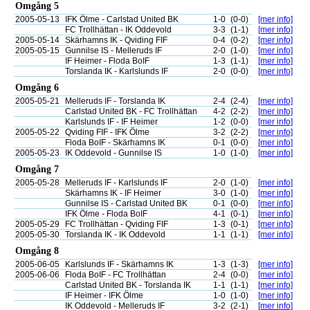
Omgång 5
2005-05-13
IFK Ölme - Carlstad United BK
1-0
(0-0)
[mer info]
FC Trollhättan - IK Oddevold
3-3
(1-1)
[mer info]
2005-05-14
Skärhamns IK - Qviding FIF
0-4
(0-2)
[mer info]
2005-05-15
Gunnilse IS - Melleruds IF
2-0
(1-0)
[mer info]
IF Heimer - Floda BoIF
1-3
(1-1)
[mer info]
Torslanda IK - Karlslunds IF
2-0
(0-0)
[mer info]
Omgång 6
2005-05-21
Melleruds IF - Torslanda IK
2-4
(2-4)
[mer info]
Carlstad United BK - FC Trollhättan
4-2
(2-2)
[mer info]
Karlslunds IF - IF Heimer
1-2
(0-0)
[mer info]
2005-05-22
Qviding FIF - IFK Ölme
3-2
(2-2)
[mer info]
Floda BoIF - Skärhamns IK
0-1
(0-0)
[mer info]
2005-05-23
IK Oddevold - Gunnilse IS
1-0
(1-0)
[mer info]
Omgång 7
2005-05-28
Melleruds IF - Karlslunds IF
2-0
(1-0)
[mer info]
Skärhamns IK - IF Heimer
3-0
(1-0)
[mer info]
Gunnilse IS - Carlstad United BK
0-1
(0-0)
[mer info]
IFK Ölme - Floda BoIF
4-1
(0-1)
[mer info]
2005-05-29
FC Trollhättan - Qviding FIF
1-3
(0-1)
[mer info]
2005-05-30
Torslanda IK - IK Oddevold
1-1
(1-1)
[mer info]
Omgång 8
2005-06-05
Karlslunds IF - Skärhamns IK
1-3
(1-3)
[mer info]
2005-06-06
Floda BoIF - FC Trollhättan
2-4
(0-0)
[mer info]
Carlstad United BK - Torslanda IK
1-1
(1-1)
[mer info]
IF Heimer - IFK Ölme
1-0
(1-0)
[mer info]
IK Oddevold - Melleruds IF
3-2
(2-1)
[mer info]