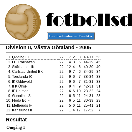
Hem
Förbundsserier
Distrikt
Division II, Västra Götaland - 2005
1.
Qviding FIF
22
17
2
3
48
-
17
53
2.
FC Trollhättan
22
14
3
5
44
-
29
45
3.
Skärhamns IK
22
12
4
6
40
-
30
40
4.
Carlstad United BK
22
9
7
6
34
-
29
34
5.
Torslanda IK
22
9
6
7
38
-
34
33
6.
IK Oddevold
22
9
6
7
31
-
31
33
7.
IFK Ölme
22
9
4
9
42
-
31
31
8.
IF Heimer
22
6
6
10
23
-
32
24
9.
Gunnilse IS
22
6
5
11
24
-
31
23
10.
Floda BoIF
22
6
5
11
30
-
39
23
11.
Melleruds IF
22
5
6
11
25
-
41
21
12.
Karlslunds IF
22
1
4
17
17
-
52
7
Resultat
Omgång 1