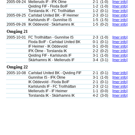
2005-09-24
Melleruds IF - IFK Ölme
2-1
(1-0)
[mer info]
Qviding FIF - Floda BoIF
1-2
(1-0)
[mer info]
Torslanda IK - FC Trollhättan
1-2
(0-1)
[mer info]
2005-09-25
Carlstad United BK - IF Heimer
2-3
(0-1)
[mer info]
Karlslunds IF - Gunnilse IS
1-5
(1-5)
[mer info]
2005-09-26
IK Oddevold - Skärhamns IK
1-5
(0-2)
[mer info]
Omgång 21
2005-10-01
FC Trollhättan - Gunnilse IS
2-3
(1-0)
[mer info]
Floda BoIF - Carlstad United BK
0-1
(0-1)
[mer info]
IF Heimer - IK Oddevold
0-1
(0-0)
[mer info]
IFK Ölme - Torslanda IK
2-2
(0-2)
[mer info]
Qviding FIF - Karlslunds IF
3-1
(1-0)
[mer info]
Skärhamns IK - Melleruds IF
3-4
(3-1)
[mer info]
Omgång 22
2005-10-08
Carlstad United BK - Qviding FIF
2-1
(0-1)
[mer info]
Gunnilse IS - IFK Ölme
3-1
(1-0)
[mer info]
IK Oddevold - Floda BoIF
2-1
(0-1)
[mer info]
Karlslunds IF - FC Trollhättan
2-3
(2-1)
[mer info]
Melleruds IF - IF Heimer
1-1
(0-0)
[mer info]
Torslanda IK - Skärhamns IK
4-2
(3-0)
[mer info]