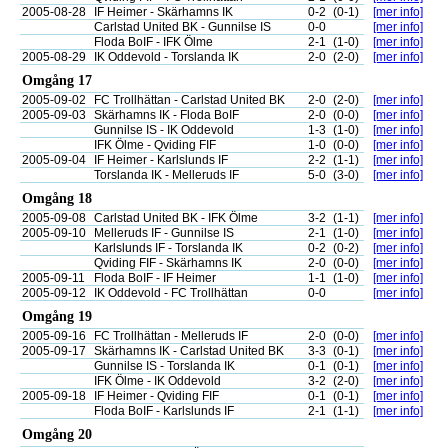
2005-08-28
IF Heimer - Skärhamns IK
0-2
(0-1)
[mer info]
Carlstad United BK - Gunnilse IS
0-0
[mer info]
Floda BoIF - IFK Ölme
2-1
(1-0)
[mer info]
2005-08-29
IK Oddevold - Torslanda IK
2-0
(2-0)
[mer info]
Omgång 17
2005-09-02
FC Trollhättan - Carlstad United BK
2-0
(2-0)
[mer info]
2005-09-03
Skärhamns IK - Floda BoIF
2-0
(0-0)
[mer info]
Gunnilse IS - IK Oddevold
1-3
(1-0)
[mer info]
IFK Ölme - Qviding FIF
1-0
(0-0)
[mer info]
2005-09-04
IF Heimer - Karlslunds IF
2-2
(1-1)
[mer info]
Torslanda IK - Melleruds IF
5-0
(3-0)
[mer info]
Omgång 18
2005-09-08
Carlstad United BK - IFK Ölme
3-2
(1-1)
[mer info]
2005-09-10
Melleruds IF - Gunnilse IS
2-1
(1-0)
[mer info]
Karlslunds IF - Torslanda IK
0-2
(0-2)
[mer info]
Qviding FIF - Skärhamns IK
2-0
(0-0)
[mer info]
2005-09-11
Floda BoIF - IF Heimer
1-1
(1-0)
[mer info]
2005-09-12
IK Oddevold - FC Trollhättan
0-0
[mer info]
Omgång 19
2005-09-16
FC Trollhättan - Melleruds IF
2-0
(0-0)
[mer info]
2005-09-17
Skärhamns IK - Carlstad United BK
3-3
(0-1)
[mer info]
Gunnilse IS - Torslanda IK
0-1
(0-1)
[mer info]
IFK Ölme - IK Oddevold
3-2
(2-0)
[mer info]
2005-09-18
IF Heimer - Qviding FIF
0-1
(0-1)
[mer info]
Floda BoIF - Karlslunds IF
2-1
(1-1)
[mer info]
Omgång 20