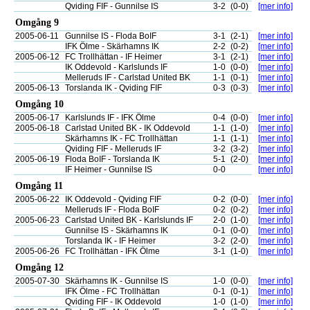
Qviding FIF - Gunnilse IS
3-2
(0-0)
[mer info]
Omgång 9
2005-06-11
Gunnilse IS - Floda BoIF
3-1
(2-1)
[mer info]
IFK Ölme - Skärhamns IK
2-2
(0-2)
[mer info]
2005-06-12
FC Trollhättan - IF Heimer
3-1
(2-1)
[mer info]
IK Oddevold - Karlslunds IF
1-0
(0-0)
[mer info]
Melleruds IF - Carlstad United BK
1-1
(0-1)
[mer info]
2005-06-13
Torslanda IK - Qviding FIF
0-3
(0-3)
[mer info]
Omgång 10
2005-06-17
Karlslunds IF - IFK Ölme
0-4
(0-0)
[mer info]
2005-06-18
Carlstad United BK - IK Oddevold
1-1
(1-0)
[mer info]
Skärhamns IK - FC Trollhättan
1-1
(1-1)
[mer info]
Qviding FIF - Melleruds IF
3-2
(3-2)
[mer info]
2005-06-19
Floda BoIF - Torslanda IK
5-1
(2-0)
[mer info]
IF Heimer - Gunnilse IS
0-0
[mer info]
Omgång 11
2005-06-22
IK Oddevold - Qviding FIF
0-2
(0-0)
[mer info]
Melleruds IF - Floda BoIF
0-2
(0-2)
[mer info]
2005-06-23
Carlstad United BK - Karlslunds IF
2-0
(1-0)
[mer info]
Gunnilse IS - Skärhamns IK
0-1
(0-0)
[mer info]
Torslanda IK - IF Heimer
3-2
(2-0)
[mer info]
2005-06-26
FC Trollhättan - IFK Ölme
3-1
(1-0)
[mer info]
Omgång 12
2005-07-30
Skärhamns IK - Gunnilse IS
1-0
(0-0)
[mer info]
IFK Ölme - FC Trollhättan
0-1
(0-1)
[mer info]
Qviding FIF - IK Oddevold
1-0
(1-0)
[mer info]