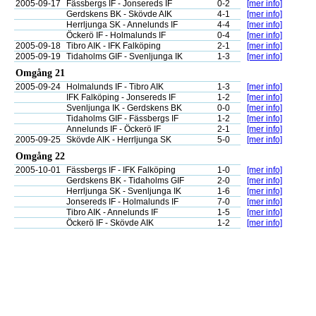
2005-09-17
Fässbergs IF - Jonsereds IF
0-2
[mer info]
Gerdskens BK - Skövde AIK
4-1
[mer info]
Herrljunga SK - Annelunds IF
4-4
[mer info]
Öckerö IF - Holmalunds IF
0-4
[mer info]
2005-09-18
Tibro AIK - IFK Falköping
2-1
[mer info]
2005-09-19
Tidaholms GIF - Svenljunga IK
1-3
[mer info]
Omgång 21
2005-09-24
Holmalunds IF - Tibro AIK
1-3
[mer info]
IFK Falköping - Jonsereds IF
1-2
[mer info]
Svenljunga IK - Gerdskens BK
0-0
[mer info]
Tidaholms GIF - Fässbergs IF
1-2
[mer info]
Annelunds IF - Öckerö IF
2-1
[mer info]
2005-09-25
Skövde AIK - Herrljunga SK
5-0
[mer info]
Omgång 22
2005-10-01
Fässbergs IF - IFK Falköping
1-0
[mer info]
Gerdskens BK - Tidaholms GIF
2-0
[mer info]
Herrljunga SK - Svenljunga IK
1-6
[mer info]
Jonsereds IF - Holmalunds IF
7-0
[mer info]
Tibro AIK - Annelunds IF
1-5
[mer info]
Öckerö IF - Skövde AIK
1-2
[mer info]