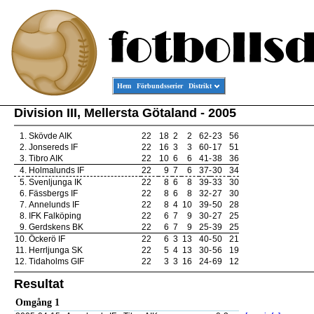
Hem
Förbundsserier
Distrikt
Division III, Mellersta Götaland - 2005
1.
Skövde AIK
22
18
2
2
62
-
23
56
2.
Jonsereds IF
22
16
3
3
60
-
17
51
3.
Tibro AIK
22
10
6
6
41
-
38
36
4.
Holmalunds IF
22
9
7
6
37
-
30
34
5.
Svenljunga IK
22
8
6
8
39
-
33
30
6.
Fässbergs IF
22
8
6
8
32
-
27
30
7.
Annelunds IF
22
8
4
10
39
-
50
28
8.
IFK Falköping
22
6
7
9
30
-
27
25
9.
Gerdskens BK
22
6
7
9
25
-
39
25
10.
Öckerö IF
22
6
3
13
40
-
50
21
11.
Herrljunga SK
22
5
4
13
30
-
56
19
12.
Tidaholms GIF
22
3
3
16
24
-
69
12
Resultat
Omgång 1