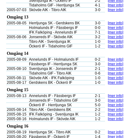
Svenljunga IK - Öckerö IF
2-2
[mer info]
Tidaholms GIF - Herrljunga SK
4-1
[mer info]
2005-07-03
Skövde AIK - Tibro AIK
3-0
[mer info]
Omgång 13
2005-08-05
Herrljunga SK - Gerdskens BK
3-0
[mer info]
Holmalunds IF - Fässbergs IF
0-0
[mer info]
IFK Falköping - Annelunds IF
7-1
[mer info]
2005-08-06
Jonsereds IF - Skövde AIK
3-2
[mer info]
Tibro AIK - Svenljunga IK
1-0
[mer info]
Öckerö IF - Tidaholms GIF
1-2
[mer info]
Omgång 14
2005-08-09
Annelunds IF - Holmalunds IF
0-2
[mer info]
Fässbergs IF - Herrljunga SK
3-0
[mer info]
2005-08-10
Svenljunga IK - Jonsereds IF
2-1
[mer info]
Tidaholms GIF - Tibro AIK
0-6
[mer info]
2005-08-11
Skövde AIK - IFK Falköping
1-0
[mer info]
2005-08-17
Gerdskens BK - Öckerö IF
1-0
[mer info]
Omgång 15
2005-08-13
Annelunds IF - Fässbergs IF
2-1
[mer info]
Jonsereds IF - Tidaholms GIF
3-0
[mer info]
Öckerö IF - Herrljunga SK
5-0
[mer info]
2005-08-14
Tibro AIK - Gerdskens BK
2-2
[mer info]
2005-08-15
IFK Falköping - Svenljunga IK
1-2
[mer info]
2005-08-16
Holmalunds IF - Skövde AIK
1-2
[mer info]
Omgång 16
2005-08-19
Herrljunga SK - Tibro AIK
0-2
[mer info]
2005-08-20
Fässbergs IF - Öckerö IF
1-4
[mer info]