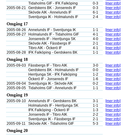
Tidaholms GIF - IFK Falköping
0-3
[mer info]
2005-08-21
Gerdskens BK - Jonsereds IF
0-3
[mer info]
Skövde AIK - Annelunds IF
6-1
[mer info]
Svenljunga IK - Holmalunds IF
2-4
[mer info]
Omgång 17
2005-08-26
Annelunds IF - Svenljunga IK
1-1
[mer info]
2005-08-27
Holmalunds IF - Tidaholms GIF
4-1
[mer info]
Jonsereds IF - Herrljunga SK
4-0
[mer info]
Skövde AIK - Fässbergs IF
2-1
[mer info]
Tibro AIK - Öckerö IF
4-1
[mer info]
2005-08-28
IFK Falköping - Gerdskens BK
1-1
[mer info]
Omgång 18
2005-09-03
Fässbergs IF - Tibro AIK
3-0
[mer info]
Gerdskens BK - Holmalunds IF
0-0
[mer info]
Herrljunga SK - IFK Falköping
1-2
[mer info]
Öckerö IF - Jonsereds IF
1-6
[mer info]
2005-09-04
Svenljunga IK - Skövde AIK
0-2
[mer info]
2005-09-05
Tidaholms GIF - Annelunds IF
1-1
[mer info]
Omgång 19
2005-09-10
Annelunds IF - Gerdskens BK
3-1
[mer info]
Holmalunds IF - Herrljunga SK
1-1
[mer info]
IFK Falköping - Öckerö IF
1-3
[mer info]
Jonsereds IF - Tibro AIK
2-2
[mer info]
Svenljunga IK - Fässbergs IF
2-1
[mer info]
2005-09-11
Skövde AIK - Tidaholms GIF
5-3
[mer info]
Omgång 20