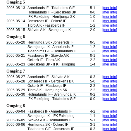
Omgång 5
2005-05-13
Annelunds IF - Tidaholms GIF
5-1
[mer info]
Holmalunds IF - Gerdskens BK
0-0
[mer info]
IFK Falköping - Herrljunga SK
1-0
[mer info]
2005-05-14
Jonsereds IF - Öckerö IF
1-0
[mer info]
Tibro AIK - Fässbergs IF
1-2
[mer info]
2005-05-15
Skövde AIK - Svenljunga IK
2-0
[mer info]
Omgång 6
2005-05-20
Herrljunga SK - Jonsereds IF
0-5
[mer info]
Svenljunga IK - Annelunds IF
1-2
[mer info]
Tidaholms GIF - Holmalunds IF
1-2
[mer info]
2005-05-21
Fässbergs IF - Skövde AIK
0-1
[mer info]
Öckerö IF - Tibro AIK
2-2
[mer info]
2005-05-23
Gerdskens BK - IFK Falköping
1-4
[mer info]
Omgång 7
2005-05-27
Annelunds IF - Skövde AIK
0-3
[mer info]
2005-05-28
Jonsereds IF - Gerdskens BK
5-0
[mer info]
Öckerö IF - Fässbergs IF
2-2
[mer info]
2005-05-29
Tibro AIK - Herrljunga SK
2-2
[mer info]
2005-05-30
Holmalunds IF - Svenljunga IK
0-2
[mer info]
IFK Falköping - Tidaholms GIF
0-0
[mer info]
Omgång 8
2005-06-04
Fässbergs IF - Annelunds IF
4-2
[mer info]
Svenljunga IK - IFK Falköping
1-1
[mer info]
2005-06-05
Skövde AIK - Holmalunds IF
5-1
[mer info]
2005-06-06
Herrljunga SK - Öckerö IF
3-1
[mer info]
Tidaholms GIF - Jonsereds IF
0-3
[mer info]