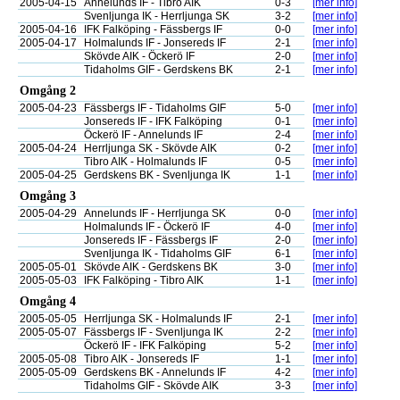
2005-04-15
Annelunds IF - Tibro AIK
0-3
[mer info]
Svenljunga IK - Herrljunga SK
3-2
[mer info]
2005-04-16
IFK Falköping - Fässbergs IF
0-0
[mer info]
2005-04-17
Holmalunds IF - Jonsereds IF
2-1
[mer info]
Skövde AIK - Öckerö IF
2-0
[mer info]
Tidaholms GIF - Gerdskens BK
2-1
[mer info]
Omgång 2
2005-04-23
Fässbergs IF - Tidaholms GIF
5-0
[mer info]
Jonsereds IF - IFK Falköping
0-1
[mer info]
Öckerö IF - Annelunds IF
2-4
[mer info]
2005-04-24
Herrljunga SK - Skövde AIK
0-2
[mer info]
Tibro AIK - Holmalunds IF
0-5
[mer info]
2005-04-25
Gerdskens BK - Svenljunga IK
1-1
[mer info]
Omgång 3
2005-04-29
Annelunds IF - Herrljunga SK
0-0
[mer info]
Holmalunds IF - Öckerö IF
4-0
[mer info]
Jonsereds IF - Fässbergs IF
2-0
[mer info]
Svenljunga IK - Tidaholms GIF
6-1
[mer info]
2005-05-01
Skövde AIK - Gerdskens BK
3-0
[mer info]
2005-05-03
IFK Falköping - Tibro AIK
1-1
[mer info]
Omgång 4
2005-05-05
Herrljunga SK - Holmalunds IF
2-1
[mer info]
2005-05-07
Fässbergs IF - Svenljunga IK
2-2
[mer info]
Öckerö IF - IFK Falköping
5-2
[mer info]
2005-05-08
Tibro AIK - Jonsereds IF
1-1
[mer info]
2005-05-09
Gerdskens BK - Annelunds IF
4-2
[mer info]
Tidaholms GIF - Skövde AIK
3-3
[mer info]