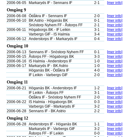
2006-06-05
Markaryds IF - Sennans IF
2-1
[mer info]
Omgång 9
2006-06-08
Ödåkra IF - Sennans IF
2-0
[mer info]
2006-06-10
BK Astrio - Höganäs BK
0-1
[mer info]
Snöstorp Nyhem FF - Åstorps FF
2-1
[mer info]
2006-06-11
Högaborgs BK - IF Leikin
3-1
[mer info]
Varbergs GIF - IS Halmia
3-4
[mer info]
2006-06-12
Anderstorps IF - Markaryds IF
0-4
[mer info]
Omgång 10
2006-06-13
Sennans IF - Snöstorp Nyhem FF
0-1
[mer info]
2006-06-15
Åstorps FF - Högaborgs BK
3-3
[mer info]
2006-06-16
IS Halmia - Anderstorps IF
1-0
[mer info]
2006-06-17
Markaryds IF - BK Astrio
1-0
[mer info]
Höganäs BK - Ödåkra IF
4-0
[mer info]
IF Leikin - Varbergs GIF
2-0
[mer info]
Omgång 11
2006-06-21
Höganäs BK - Anderstorps IF
1-2
[mer info]
IF Leikin - Åstorps FF
3-1
[mer info]
Ödåkra IF - Snöstorp Nyhem FF
2-0
[mer info]
2006-06-22
IS Halmia - Högaborgs BK
0-3
[mer info]
Varbergs GIF - Markaryds IF
3-2
[mer info]
2006-06-28
Sennans IF - BK Astrio
2-2
[mer info]
Omgång 12
2006-06-28
Anderstorps IF - Höganäs BK
1-1
[mer info]
Markaryds IF - Varbergs GIF
3-2
[mer info]
Åstorps FF - IF Leikin
0-0
[mer info]