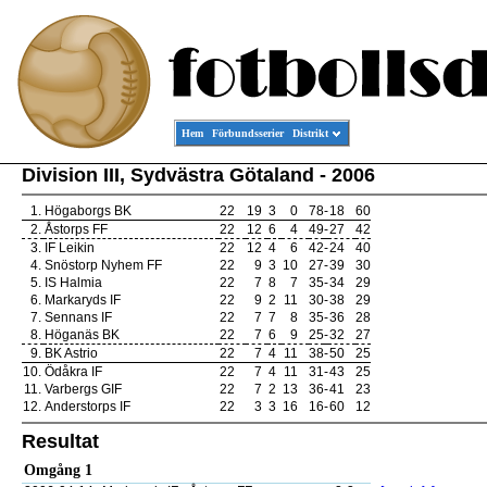
Hem
Förbundsserier
Distrikt
Division III, Sydvästra Götaland - 2006
1.
Högaborgs BK
22
19
3
0
78
-
18
60
2.
Åstorps FF
22
12
6
4
49
-
27
42
3.
IF Leikin
22
12
4
6
42
-
24
40
4.
Snöstorp Nyhem FF
22
9
3
10
27
-
39
30
5.
IS Halmia
22
7
8
7
35
-
34
29
6.
Markaryds IF
22
9
2
11
30
-
38
29
7.
Sennans IF
22
7
7
8
35
-
36
28
8.
Höganäs BK
22
7
6
9
25
-
32
27
9.
BK Astrio
22
7
4
11
38
-
50
25
10.
Ödåkra IF
22
7
4
11
31
-
43
25
11.
Varbergs GIF
22
7
2
13
36
-
41
23
12.
Anderstorps IF
22
3
3
16
16
-
60
12
Resultat
Omgång 1