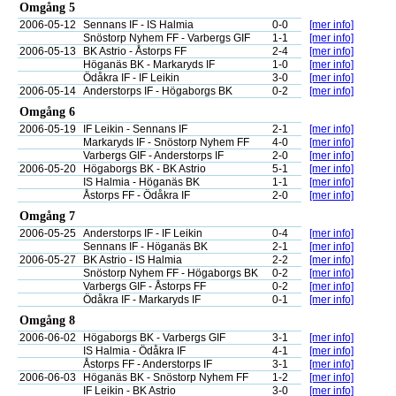
Omgång 5
2006-05-12
Sennans IF - IS Halmia
0-0
[mer info]
Snöstorp Nyhem FF - Varbergs GIF
1-1
[mer info]
2006-05-13
BK Astrio - Åstorps FF
2-4
[mer info]
Höganäs BK - Markaryds IF
1-0
[mer info]
Ödåkra IF - IF Leikin
3-0
[mer info]
2006-05-14
Anderstorps IF - Högaborgs BK
0-2
[mer info]
Omgång 6
2006-05-19
IF Leikin - Sennans IF
2-1
[mer info]
Markaryds IF - Snöstorp Nyhem FF
4-0
[mer info]
Varbergs GIF - Anderstorps IF
2-0
[mer info]
2006-05-20
Högaborgs BK - BK Astrio
5-1
[mer info]
IS Halmia - Höganäs BK
1-1
[mer info]
Åstorps FF - Ödåkra IF
2-0
[mer info]
Omgång 7
2006-05-25
Anderstorps IF - IF Leikin
0-4
[mer info]
Sennans IF - Höganäs BK
2-1
[mer info]
2006-05-27
BK Astrio - IS Halmia
2-2
[mer info]
Snöstorp Nyhem FF - Högaborgs BK
0-2
[mer info]
Varbergs GIF - Åstorps FF
0-2
[mer info]
Ödåkra IF - Markaryds IF
0-1
[mer info]
Omgång 8
2006-06-02
Högaborgs BK - Varbergs GIF
3-1
[mer info]
IS Halmia - Ödåkra IF
4-1
[mer info]
Åstorps FF - Anderstorps IF
3-1
[mer info]
2006-06-03
Höganäs BK - Snöstorp Nyhem FF
1-2
[mer info]
IF Leikin - BK Astrio
3-0
[mer info]