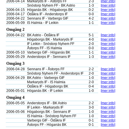
2006-04-14
Markaryds IF - Åstorps FF
2-3
[mer info]
Snöstorp Nyhem FF - BK Astrio
1-3
[mer info]
2006-04-15
Höganäs BK - Högaborgs BK
0-2
[mer info]
2006-04-17
Ödåkra IF - Anderstorps IF
0-0
[mer info]
2006-04-22
Sennans IF - Varbergs GIF
4-2
[mer info]
2006-05-09
IS Halmia - IF Leikin
1-1
[mer info]
Omgång 2
2006-04-22
BK Astrio - Ödåkra IF
5-1
[mer info]
Högaborgs BK - Markaryds IF
4-0
[mer info]
IF Leikin - Snöstorp Nyhem FF
2-0
[mer info]
Åstorps FF - IS Halmia
0-0
[mer info]
2006-05-10
Varbergs GIF - Höganäs BK
1-1
[mer info]
2006-05-29
Anderstorps IF - Sennans IF
1-3
[mer info]
Omgång 3
2006-04-28
Sennans IF - Åstorps FF
2-2
[mer info]
Snöstorp Nyhem FF - Anderstorps IF
2-0
[mer info]
2006-04-29
BK Astrio - Varbergs GIF
1-0
[mer info]
Markaryds IF - IS Halmia
2-0
[mer info]
Ödåkra IF - Högaborgs BK
0-4
[mer info]
2006-05-01
Höganäs BK - IF Leikin
1-0
[mer info]
Omgång 4
2006-05-05
Anderstorps IF - BK Astrio
2-2
[mer info]
IF Leikin - Markaryds IF
3-0
[mer info]
2006-05-06
Högaborgs BK - Sennans IF
1-0
[mer info]
IS Halmia - Snöstorp Nyhem FF
1-0
[mer info]
Varbergs GIF - Ödåkra IF
0-1
[mer info]
Åstorps FF - Höganäs BK
0-1
[mer info]