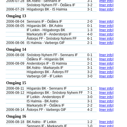
2006-07-28
BK Astrio - Sennans IF
3-1
[mer info]
Snöstorp Nyhem FF - Ödåkra IF
3-2
[mer info]
2006-07-29
Högaborgs BK - IS Halmia
3-1
[mer info]
Omgång 13
2006-08-04
Sennans IF - Ödåkra IF
2-0
[mer info]
2006-08-05
Höganäs BK - BK Astrio
0-1
[mer info]
IF Leikin - Högaborgs BK
1-3
[mer info]
Markaryds IF - Anderstorps IF
4-0
[mer info]
Åstorps FF - Snöstorp Nyhem FF
6-1
[mer info]
2006-08-06
IS Halmia - Varbergs GIF
2-1
[mer info]
Omgång 14
2006-08-08
Snöstorp Nyhem FF - Sennans IF
0-1
[mer info]
Ödåkra IF - Höganäs BK
0-1
[mer info]
2006-08-09
Anderstorps IF - IS Halmia
2-1
[mer info]
BK Astrio - Markaryds IF
3-1
[mer info]
Högaborgs BK - Åstorps FF
3-2
[mer info]
Varbergs GIF - IF Leikin
3-0
[mer info]
Omgång 15
2006-08-11
Höganäs BK - Sennans IF
1-1
[mer info]
2006-08-12
Högaborgs BK - Snöstorp Nyhem FF
7-1
[mer info]
IF Leikin - Anderstorps IF
3-0
[mer info]
IS Halmia - BK Astrio
3-1
[mer info]
Markaryds IF - Ödåkra IF
2-2
[mer info]
2006-08-14
Åstorps FF - Varbergs GIF
4-2
[mer info]
Omgång 16
2006-08-18
BK Astrio - IF Leikin
1-2
[mer info]
Sennans IF - Markaryds IF
1-0
[mer info]