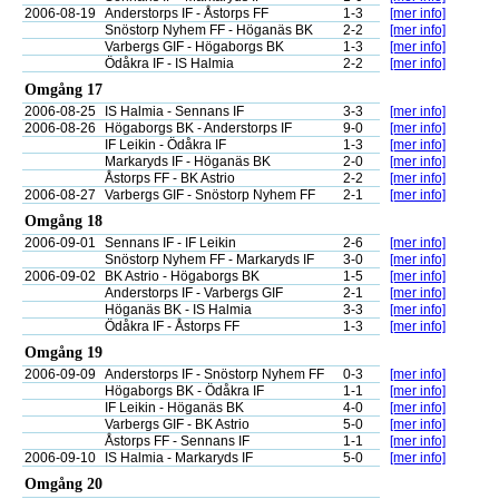
2006-08-19
Anderstorps IF - Åstorps FF
1-3
[mer info]
Snöstorp Nyhem FF - Höganäs BK
2-2
[mer info]
Varbergs GIF - Högaborgs BK
1-3
[mer info]
Ödåkra IF - IS Halmia
2-2
[mer info]
Omgång 17
2006-08-25
IS Halmia - Sennans IF
3-3
[mer info]
2006-08-26
Högaborgs BK - Anderstorps IF
9-0
[mer info]
IF Leikin - Ödåkra IF
1-3
[mer info]
Markaryds IF - Höganäs BK
2-0
[mer info]
Åstorps FF - BK Astrio
2-2
[mer info]
2006-08-27
Varbergs GIF - Snöstorp Nyhem FF
2-1
[mer info]
Omgång 18
2006-09-01
Sennans IF - IF Leikin
2-6
[mer info]
Snöstorp Nyhem FF - Markaryds IF
3-0
[mer info]
2006-09-02
BK Astrio - Högaborgs BK
1-5
[mer info]
Anderstorps IF - Varbergs GIF
2-1
[mer info]
Höganäs BK - IS Halmia
3-3
[mer info]
Ödåkra IF - Åstorps FF
1-3
[mer info]
Omgång 19
2006-09-09
Anderstorps IF - Snöstorp Nyhem FF
0-3
[mer info]
Högaborgs BK - Ödåkra IF
1-1
[mer info]
IF Leikin - Höganäs BK
4-0
[mer info]
Varbergs GIF - BK Astrio
5-0
[mer info]
Åstorps FF - Sennans IF
1-1
[mer info]
2006-09-10
IS Halmia - Markaryds IF
5-0
[mer info]
Omgång 20