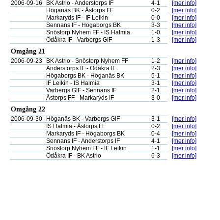
2006-09-16
BK Astrio - Anderstorps IF
4-1
[mer info]
Höganäs BK - Åstorps FF
0-2
[mer info]
Markaryds IF - IF Leikin
0-0
[mer info]
Sennans IF - Högaborgs BK
3-3
[mer info]
Snöstorp Nyhem FF - IS Halmia
1-0
[mer info]
Ödåkra IF - Varbergs GIF
1-3
[mer info]
Omgång 21
2006-09-23
BK Astrio - Snöstorp Nyhem FF
1-2
[mer info]
Anderstorps IF - Ödåkra IF
2-3
[mer info]
Högaborgs BK - Höganäs BK
5-1
[mer info]
IF Leikin - IS Halmia
3-1
[mer info]
Varbergs GIF - Sennans IF
2-1
[mer info]
Åstorps FF - Markaryds IF
3-0
[mer info]
Omgång 22
2006-09-30
Höganäs BK - Varbergs GIF
3-1
[mer info]
IS Halmia - Åstorps FF
0-2
[mer info]
Markaryds IF - Högaborgs BK
0-4
[mer info]
Sennans IF - Anderstorps IF
4-1
[mer info]
Snöstorp Nyhem FF - IF Leikin
1-1
[mer info]
Ödåkra IF - BK Astrio
6-3
[mer info]