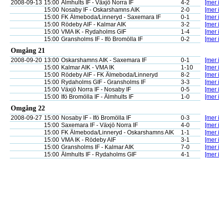
2008-09-13
15:00
Älmhults IF - Växjö Norra IF
4-2
[mer 
15:00
Nosaby IF - Oskarshamns AIK
2-0
[mer 
15:00
FK Älmeboda/Linneryd - Saxemara IF
0-1
[mer 
15:00
Rödeby AIF - Kalmar AIK
3-2
[mer 
15:00
VMA IK - Rydaholms GIF
1-4
[mer 
15:00
Gransholms IF - Ifö Bromölla IF
0-2
[mer 
Omgång 21
2008-09-20
13:00
Oskarshamns AIK - Saxemara IF
0-1
[mer 
15:00
Kalmar AIK - VMA IK
1-10
[mer 
15:00
Rödeby AIF - FK Älmeboda/Linneryd
8-2
[mer 
15:00
Rydaholms GIF - Gransholms IF
3-3
[mer 
15:00
Växjö Norra IF - Nosaby IF
0-5
[mer 
15:00
Ifö Bromölla IF - Älmhults IF
1-0
[mer 
Omgång 22
2008-09-27
15:00
Nosaby IF - Ifö Bromölla IF
0-3
[mer 
15:00
Saxemara IF - Växjö Norra IF
4-0
[mer 
15:00
FK Älmeboda/Linneryd - Oskarshamns AIK
1-1
[mer 
15:00
VMA IK - Rödeby AIF
3-1
[mer 
15:00
Gransholms IF - Kalmar AIK
7-0
[mer 
15:00
Älmhults IF - Rydaholms GIF
4-1
[mer 