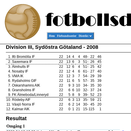
Hem
Förbundsserier
Distrikt
Division III, Sydöstra Götaland - 2008
1.
Ifö Bromölla IF
22
14
4
4
48
-
22
46
2.
Saxemara IF
22
13
6
3
51
-
26
45
3.
Älmhults IF
22
12
6
4
51
-
25
42
4.
Nosaby IF
22
12
4
6
61
-
27
40
5.
VMA IK
22
12
3
7
54
-
29
39
6.
Rydaholms GIF
22
11
6
5
57
-
35
39
7.
Oskarshamns AIK
22
9
3
10
34
-
35
30
8.
Gransholms IF
22
6
6
10
32
-
37
24
9.
FK Älmeboda/Linneryd
22
5
8
9
39
-
52
23
10.
Rödeby AIF
22
6
3
13
35
-
59
21
11.
Växjö Norra IF
22
6
2
14
30
-
45
20
12.
Kalmar AIK
22
0
1
21
15
-
115
1
Resultat
Omgång 1