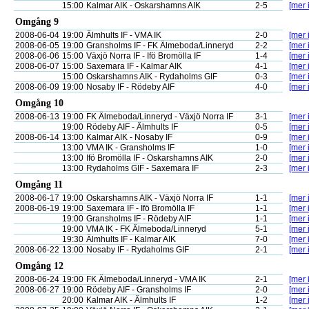
15:00
Kalmar AIK - Oskarshamns AIK
2-5
[mer 
Omgång 9
2008-06-04
19:00
Älmhults IF - VMA IK
2-0
[mer 
2008-06-05
19:00
Gransholms IF - FK Älmeboda/Linneryd
2-2
[mer 
2008-06-06
15:00
Växjö Norra IF - Ifö Bromölla IF
1-4
[mer 
2008-06-07
15:00
Saxemara IF - Kalmar AIK
4-1
[mer 
15:00
Oskarshamns AIK - Rydaholms GIF
0-3
[mer 
2008-06-09
19:00
Nosaby IF - Rödeby AIF
4-0
[mer 
Omgång 10
2008-06-13
19:00
FK Älmeboda/Linneryd - Växjö Norra IF
3-1
[mer 
19:00
Rödeby AIF - Älmhults IF
0-5
[mer 
2008-06-14
13:00
Kalmar AIK - Nosaby IF
0-9
[mer 
13:00
VMA IK - Gransholms IF
1-0
[mer 
13:00
Ifö Bromölla IF - Oskarshamns AIK
2-0
[mer 
13:00
Rydaholms GIF - Saxemara IF
2-3
[mer 
Omgång 11
2008-06-17
19:00
Oskarshamns AIK - Växjö Norra IF
1-1
[mer 
2008-06-19
19:00
Saxemara IF - Ifö Bromölla IF
1-1
[mer 
19:00
Gransholms IF - Rödeby AIF
1-1
[mer 
19:00
VMA IK - FK Älmeboda/Linneryd
5-1
[mer 
19:30
Älmhults IF - Kalmar AIK
7-0
[mer 
2008-06-22
13:00
Nosaby IF - Rydaholms GIF
2-1
[mer 
Omgång 12
2008-06-24
19:00
FK Älmeboda/Linneryd - VMA IK
2-1
[mer 
2008-06-27
19:00
Rödeby AIF - Gransholms IF
2-0
[mer 
20:00
Kalmar AIK - Älmhults IF
1-2
[mer 