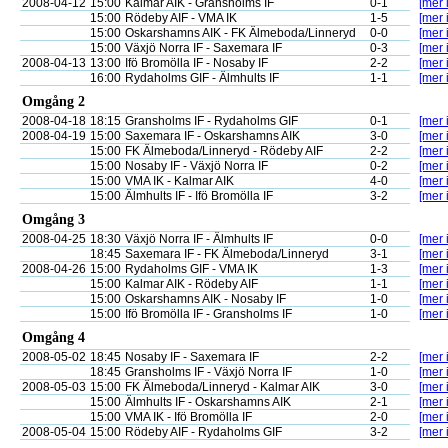
2008-04-12
15:00
Kalmar AIK - Gransholms IF
0-1
[mer 
15:00
Rödeby AIF - VMA IK
1-5
[mer 
15:00
Oskarshamns AIK - FK Älmeboda/Linneryd
0-0
[mer 
15:00
Växjö Norra IF - Saxemara IF
0-3
[mer 
2008-04-13
13:00
Ifö Bromölla IF - Nosaby IF
2-2
[mer 
16:00
Rydaholms GIF - Älmhults IF
1-1
[mer 
Omgång 2
2008-04-18
18:15
Gransholms IF - Rydaholms GIF
0-1
[mer 
2008-04-19
15:00
Saxemara IF - Oskarshamns AIK
3-0
[mer 
15:00
FK Älmeboda/Linneryd - Rödeby AIF
2-2
[mer 
15:00
Nosaby IF - Växjö Norra IF
0-2
[mer 
15:00
VMA IK - Kalmar AIK
4-0
[mer 
15:00
Älmhults IF - Ifö Bromölla IF
3-2
[mer 
Omgång 3
2008-04-25
18:30
Växjö Norra IF - Älmhults IF
0-0
[mer 
18:45
Saxemara IF - FK Älmeboda/Linneryd
3-1
[mer 
2008-04-26
15:00
Rydaholms GIF - VMA IK
1-3
[mer 
15:00
Kalmar AIK - Rödeby AIF
1-1
[mer 
15:00
Oskarshamns AIK - Nosaby IF
1-0
[mer 
15:00
Ifö Bromölla IF - Gransholms IF
1-0
[mer 
Omgång 4
2008-05-02
18:45
Nosaby IF - Saxemara IF
2-2
[mer 
18:45
Gransholms IF - Växjö Norra IF
1-0
[mer 
2008-05-03
15:00
FK Älmeboda/Linneryd - Kalmar AIK
3-0
[mer 
15:00
Älmhults IF - Oskarshamns AIK
2-1
[mer 
15:00
VMA IK - Ifö Bromölla IF
2-0
[mer 
2008-05-04
15:00
Rödeby AIF - Rydaholms GIF
3-2
[mer 