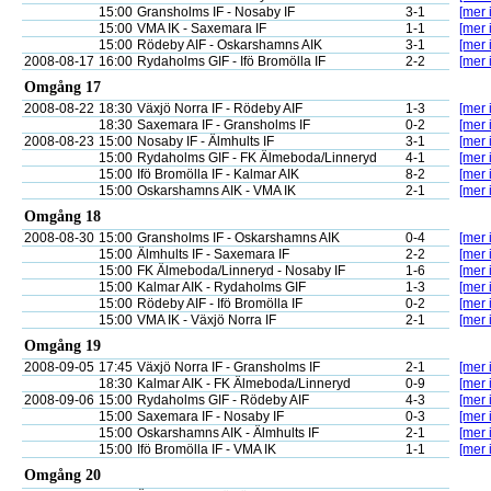
15:00
Gransholms IF - Nosaby IF
3-1
[mer 
15:00
VMA IK - Saxemara IF
1-1
[mer 
15:00
Rödeby AIF - Oskarshamns AIK
3-1
[mer 
2008-08-17
16:00
Rydaholms GIF - Ifö Bromölla IF
2-2
[mer 
Omgång 17
2008-08-22
18:30
Växjö Norra IF - Rödeby AIF
1-3
[mer 
18:30
Saxemara IF - Gransholms IF
0-2
[mer 
2008-08-23
15:00
Nosaby IF - Älmhults IF
3-1
[mer 
15:00
Rydaholms GIF - FK Älmeboda/Linneryd
4-1
[mer 
15:00
Ifö Bromölla IF - Kalmar AIK
8-2
[mer 
15:00
Oskarshamns AIK - VMA IK
2-1
[mer 
Omgång 18
2008-08-30
15:00
Gransholms IF - Oskarshamns AIK
0-4
[mer 
15:00
Älmhults IF - Saxemara IF
2-2
[mer 
15:00
FK Älmeboda/Linneryd - Nosaby IF
1-6
[mer 
15:00
Kalmar AIK - Rydaholms GIF
1-3
[mer 
15:00
Rödeby AIF - Ifö Bromölla IF
0-2
[mer 
15:00
VMA IK - Växjö Norra IF
2-1
[mer 
Omgång 19
2008-09-05
17:45
Växjö Norra IF - Gransholms IF
2-1
[mer 
18:30
Kalmar AIK - FK Älmeboda/Linneryd
0-9
[mer 
2008-09-06
15:00
Rydaholms GIF - Rödeby AIF
4-3
[mer 
15:00
Saxemara IF - Nosaby IF
0-3
[mer 
15:00
Oskarshamns AIK - Älmhults IF
2-1
[mer 
15:00
Ifö Bromölla IF - VMA IK
1-1
[mer 
Omgång 20