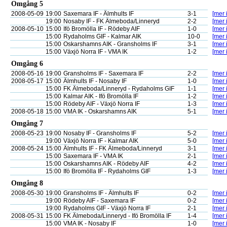
Omgång 5
2008-05-09
19:00
Saxemara IF - Älmhults IF
3-1
[mer 
19:00
Nosaby IF - FK Älmeboda/Linneryd
2-2
[mer 
2008-05-10
15:00
Ifö Bromölla IF - Rödeby AIF
1-0
[mer 
15:00
Rydaholms GIF - Kalmar AIK
10-0
[mer 
15:00
Oskarshamns AIK - Gransholms IF
3-1
[mer 
15:00
Växjö Norra IF - VMA IK
1-2
[mer 
Omgång 6
2008-05-16
19:00
Gransholms IF - Saxemara IF
2-2
[mer 
2008-05-17
15:00
Älmhults IF - Nosaby IF
1-0
[mer 
15:00
FK Älmeboda/Linneryd - Rydaholms GIF
1-1
[mer 
15:00
Kalmar AIK - Ifö Bromölla IF
1-2
[mer 
15:00
Rödeby AIF - Växjö Norra IF
1-3
[mer 
2008-05-18
15:00
VMA IK - Oskarshamns AIK
5-1
[mer 
Omgång 7
2008-05-23
19:00
Nosaby IF - Gransholms IF
5-2
[mer 
19:00
Växjö Norra IF - Kalmar AIK
5-0
[mer 
2008-05-24
15:00
Älmhults IF - FK Älmeboda/Linneryd
3-1
[mer 
15:00
Saxemara IF - VMA IK
2-1
[mer 
15:00
Oskarshamns AIK - Rödeby AIF
4-2
[mer 
15:00
Ifö Bromölla IF - Rydaholms GIF
1-3
[mer 
Omgång 8
2008-05-30
19:00
Gransholms IF - Älmhults IF
0-2
[mer 
19:00
Rödeby AIF - Saxemara IF
0-2
[mer 
19:00
Rydaholms GIF - Växjö Norra IF
2-1
[mer 
2008-05-31
15:00
FK Älmeboda/Linneryd - Ifö Bromölla IF
1-4
[mer 
15:00
VMA IK - Nosaby IF
1-0
[mer 