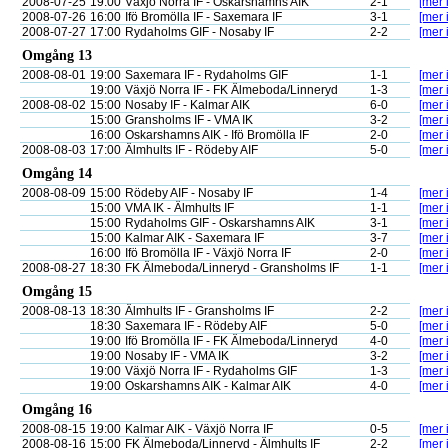
2008-07-25
19:00
Växjö Norra IF - Oskarshamns AIK
2-1
[mer 
2008-07-26
16:00
Ifö Bromölla IF - Saxemara IF
3-1
[mer 
2008-07-27
17:00
Rydaholms GIF - Nosaby IF
2-2
[mer 
Omgång 13
2008-08-01
19:00
Saxemara IF - Rydaholms GIF
1-1
[mer 
19:00
Växjö Norra IF - FK Älmeboda/Linneryd
1-3
[mer 
2008-08-02
15:00
Nosaby IF - Kalmar AIK
6-0
[mer 
15:00
Gransholms IF - VMA IK
3-2
[mer 
16:00
Oskarshamns AIK - Ifö Bromölla IF
2-0
[mer 
2008-08-03
17:00
Älmhults IF - Rödeby AIF
5-0
[mer 
Omgång 14
2008-08-09
15:00
Rödeby AIF - Nosaby IF
1-4
[mer 
15:00
VMA IK - Älmhults IF
1-1
[mer 
15:00
Rydaholms GIF - Oskarshamns AIK
3-1
[mer 
15:00
Kalmar AIK - Saxemara IF
3-7
[mer 
16:00
Ifö Bromölla IF - Växjö Norra IF
2-0
[mer 
2008-08-27
18:30
FK Älmeboda/Linneryd - Gransholms IF
1-1
[mer 
Omgång 15
2008-08-13
18:30
Älmhults IF - Gransholms IF
2-2
[mer 
18:30
Saxemara IF - Rödeby AIF
5-0
[mer 
19:00
Ifö Bromölla IF - FK Älmeboda/Linneryd
4-0
[mer 
19:00
Nosaby IF - VMA IK
3-2
[mer 
19:00
Växjö Norra IF - Rydaholms GIF
1-3
[mer 
19:00
Oskarshamns AIK - Kalmar AIK
4-0
[mer 
Omgång 16
2008-08-15
19:00
Kalmar AIK - Växjö Norra IF
0-5
[mer 
2008-08-16
15:00
FK Älmeboda/Linneryd - Älmhults IF
2-2
[mer 