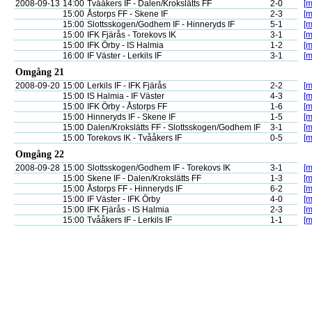
2008-09-13
14:00
Tvååkers IF - Dalen/Krokslätts FF
2-0
[m
15:00
Åstorps FF - Skene IF
2-3
[m
15:00
Slottsskogen/Godhem IF - Hinneryds IF
5-1
[m
15:00
IFK Fjärås - Torekovs IK
3-1
[m
15:00
IFK Örby - IS Halmia
1-2
[m
16:00
IF Väster - Lerkils IF
3-1
[m
Omgång 21
2008-09-20
15:00
Lerkils IF - IFK Fjärås
2-2
[m
15:00
IS Halmia - IF Väster
4-3
[m
15:00
IFK Örby - Åstorps FF
1-6
[m
15:00
Hinneryds IF - Skene IF
1-5
[m
15:00
Dalen/Krokslätts FF - Slottsskogen/Godhem IF
3-1
[m
15:00
Torekovs IK - Tvååkers IF
0-5
[m
Omgång 22
2008-09-28
15:00
Slottsskogen/Godhem IF - Torekovs IK
3-1
[m
15:00
Skene IF - Dalen/Krokslätts FF
1-3
[m
15:00
Åstorps FF - Hinneryds IF
6-2
[m
15:00
IF Väster - IFK Örby
4-0
[m
15:00
IFK Fjärås - IS Halmia
2-3
[m
15:00
Tvååkers IF - Lerkils IF
1-1
[m