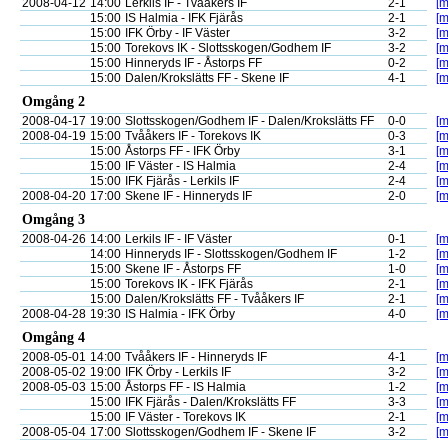
2008-04-12
14:00
Lerkils IF - Tvååkers IF
2-1
[m
15:00
IS Halmia - IFK Fjärås
2-1
[m
15:00
IFK Örby - IF Väster
3-2
[m
15:00
Torekovs IK - Slottsskogen/Godhem IF
3-2
[m
15:00
Hinneryds IF - Åstorps FF
0-2
[m
15:00
Dalen/Krokslätts FF - Skene IF
4-1
[m
Omgång 2
2008-04-17
19:00
Slottsskogen/Godhem IF - Dalen/Krokslätts FF
0-0
[m
2008-04-19
15:00
Tvååkers IF - Torekovs IK
0-3
[m
15:00
Åstorps FF - IFK Örby
3-1
[m
15:00
IF Väster - IS Halmia
2-4
[m
15:00
IFK Fjärås - Lerkils IF
2-4
[m
2008-04-20
17:00
Skene IF - Hinneryds IF
2-0
[m
Omgång 3
2008-04-26
14:00
Lerkils IF - IF Väster
0-1
[m
14:00
Hinneryds IF - Slottsskogen/Godhem IF
1-2
[m
15:00
Skene IF - Åstorps FF
1-0
[m
15:00
Torekovs IK - IFK Fjärås
2-1
[m
15:00
Dalen/Krokslätts FF - Tvååkers IF
2-1
[m
2008-04-28
19:30
IS Halmia - IFK Örby
4-0
[m
Omgång 4
2008-05-01
14:00
Tvååkers IF - Hinneryds IF
4-1
[m
2008-05-02
19:00
IFK Örby - Lerkils IF
3-2
[m
2008-05-03
15:00
Åstorps FF - IS Halmia
1-2
[m
15:00
IFK Fjärås - Dalen/Krokslätts FF
3-3
[m
15:00
IF Väster - Torekovs IK
2-1
[m
2008-05-04
17:00
Slottsskogen/Godhem IF - Skene IF
3-2
[m