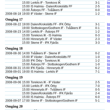
15:00
Lerkils IF - Torekovs IK
3-1
[m
15:00
IS Halmia - Dalen/Krokslätts FF
2-5
[m
15:00
Åstorps FF - Tvååkers IF
0-0
[m
2008-08-18
19:00
IF Väster - Skene IF
1-2
[m
Omgång 17
2008-08-22
19:00
Dalen/Krokslätts FF - IFK Örby
3-1
[m
19:00
Slottsskogen/Godhem IF - Tvååkers IF
0-1
[m
2008-08-23
14:00
Lerkils IF - Åstorps FF
1-2
[m
15:00
Torekovs IK - IS Halmia
0-3
[m
15:00
Hinneryds IF - IF Väster
2-3
[m
15:00
Skene IF - IFK Fjärås
3-3
[m
Omgång 18
2008-08-30
14:00
Tvååkers IF - Skene IF
0-2
[m
15:00
IF Väster - Dalen/Krokslätts FF
1-0
[m
15:00
IFK Örby - Torekovs IK
1-2
[m
15:00
Åstorps FF - Slottsskogen/Godhem IF
1-0
[m
2008-08-31
15:00
IFK Fjärås - Hinneryds IF
6-2
[m
2008-09-01
19:00
IS Halmia - Lerkils IF
7-1
[m
Omgång 19
2008-09-06
15:00
Torekovs IK - IF Väster
2-5
[m
15:00
Lerkils IF - IFK Örby
7-0
[m
15:00
Hinneryds IF - Tvååkers IF
0-5
[m
15:00
Dalen/Krokslätts FF - IFK Fjärås
2-4
[m
15:00
IS Halmia - Åstorps FF
6-0
[m
2008-09-07
17:00
Skene IF - Slottsskogen/Godhem IF
5-1
[m
Omgång 20