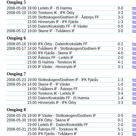
Omgång 5
2008-05-09
19:00
Lerkils IF - IS Halmia
0-0
[m
2008-05-10
15:00
Torekovs IK - IFK Örby
3-2
[m
15:00
Slottsskogen/Godhem IF - Åstorps FF
3-3
[m
15:00
Hinneryds IF - IFK Fjärås
1-3
[m
15:00
Dalen/Krokslätts FF - IF Väster
0-5
[m
2008-05-12
19:00
Skene IF - Tvååkers IF
3-0
[m
Omgång 6
2008-05-16
19:00
IFK Örby - Dalen/Krokslätts FF
0-2
[m
2008-05-17
14:00
Tvååkers IF - Slottsskogen/Godhem IF
2-1
[m
15:00
IFK Fjärås - Skene IF
4-0
[m
15:00
Åstorps FF - Lerkils IF
2-0
[m
15:00
IS Halmia - Torekovs IK
4-1
[m
15:00
IF Väster - Hinneryds IF
3-1
[m
Omgång 7
2008-05-23
19:00
Slottsskogen/Godhem IF - IFK Fjärås
1-3
[m
2008-05-24
14:00
Skene IF - IF Väster
1-0
[m
14:00
Tvååkers IF - Åstorps FF
5-1
[m
15:00
Torekovs IK - Lerkils IF
3-4
[m
15:00
Dalen/Krokslätts FF - IS Halmia
1-4
[m
15:00
Hinneryds IF - IFK Örby
3-3
[m
Omgång 8
2008-05-29
19:00
IF Väster - Slottsskogen/Godhem IF
0-5
[m
2008-05-30
19:00
IFK Örby - Skene IF
0-1
[m
19:00
Lerkils IF - Dalen/Krokslätts FF
2-0
[m
2008-05-31
15:00
Åstorps FF - Torekovs IK
5-1
[m
15:00
IFK Fjärås - Tvååkers IF
4-1
[m