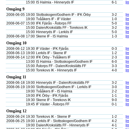
15:00
IS Halmia - Hinneryds IF
6-1
[m
Omgång 9
2008-06-05
19:00
Slottsskogen/Godhem IF - IFK Örby
3-2
[m
19:00
Tvååkers IF - IF Väster
1-0
[m
2008-06-07
15:00
IFK Fjärås - Åstorps FF
5-0
[m
15:00
Dalen/Krokslätts FF - Torekovs IK
3-2
[m
15:00
Hinneryds IF - Lerkils IF
5-0
[m
2008-06-08
17:00
Skene IF - IS Halmia
1-3
[m
Omgång 10
2008-06-12
19:30
IF Väster - IFK Fjärås
0-3
[m
2008-06-13
19:00
Lerkils IF - Skene IF
1-2
[m
2008-06-14
12:00
IFK Örby - Tvååkers IF
2-3
[m
13:00
IS Halmia - Slottsskogen/Godhem IF
6-0
[m
15:00
Åstorps FF - Dalen/Krokslätts FF
3-3
[m
15:00
Torekovs IK - Hinneryds IF
4-0
[m
Omgång 11
2008-06-18
19:00
Hinneryds IF - Dalen/Krokslätts FF
3-2
[m
2008-06-19
19:00
Slottsskogen/Godhem IF - Lerkils IF
3-0
[m
19:00
Tvååkers IF - IS Halmia
2-2
[m
19:00
IFK Örby - IFK Fjärås
1-1
[m
19:30
Skene IF - Torekovs IK
9-0
[m
19:45
IF Väster - Åstorps FF
0-1
[m
Omgång 12
2008-06-24
19:30
Torekovs IK - Skene IF
1-2
[m
2008-06-25
19:00
Lerkils IF - Slottsskogen/Godhem IF
4-2
[m
19:00
Dalen/Krokslätts FF - Hinneryds IF
4-1
[m