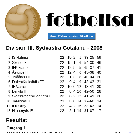
Hem
Förbundsserier
Distrikt
Division III, Sydvästra Götaland - 2008
1.
IS Halmia
22
19
2
1
83
-
25
59
2.
Skene IF
22
15
1
6
54
-
30
46
3.
IFK Fjärås
22
12
5
5
65
-
37
41
4.
Åstorps FF
22
12
4
6
45
-
38
40
5.
Tvååkers IF
22
11
3
8
40
-
34
36
6.
Dalen/Krokslätts FF
22
9
4
9
43
-
43
31
7.
IF Väster
22
10
0
12
43
-
41
30
8.
Lerkils IF
22
8
4
10
42
-
50
28
9.
Slottsskogen/Godhem IF
22
8
2
12
41
-
49
26
10.
Torekovs IK
22
8
0
14
37
-
60
24
11.
IFK Örby
22
4
2
16
33
-
63
14
12.
Hinneryds IF
22
2
1
19
31
-
87
7
Resultat
Omgång 1