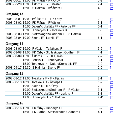
2008-06-27
19:00
IFK Fjärås - IFK Örby
5-3
[m
2008-06-28
15:00
Åstorps FF - IF Väster
2-1
[m
15:00
IS Halmia - Tvååkers IF
4-0
[m
Omgång 13
2008-08-01
19:00
Tvååkers IF - IFK Örby
2-0
[m
2008-08-02
15:00
IFK Fjärås - IF Väster
3-1
[m
15:00
Dalen/Krokslätts FF - Åstorps FF
0-1
[m
15:00
Hinneryds IF - Torekovs IK
1-3
[m
2008-08-03
17:00
Slottsskogen/Godhem IF - IS Halmia
1-2
[m
2008-08-04
19:00
Skene IF - Lerkils IF
6-1
[m
Omgång 14
2008-08-07
19:00
IF Väster - Tvååkers IF
5-2
[m
2008-08-08
19:00
IFK Örby - Slottsskogen/Godhem IF
4-1
[m
2008-08-09
15:00
Åstorps FF - IFK Fjärås
2-2
[m
15:00
Lerkils IF - Hinneryds IF
3-1
[m
15:00
Torekovs IK - Dalen/Krokslätts FF
2-0
[m
2008-09-17
19:30
IS Halmia - Skene IF
2-0
[m
Omgång 15
2008-08-12
19:00
Tvååkers IF - IFK Fjärås
2-1
[m
2008-08-13
18:30
Torekovs IK - Åstorps FF
1-2
[m
19:00
Skene IF - IFK Örby
2-0
[m
19:00
Slottsskogen/Godhem IF - IF Väster
3-1
[m
19:00
Dalen/Krokslätts FF - Lerkils IF
3-3
[m
19:00
Hinneryds IF - IS Halmia
2-11
[m
Omgång 16
2008-08-16
15:00
IFK Örby - Hinneryds IF
5-2
[m
15:00
IFK Fjärås - Slottsskogen/Godhem IF
4-1
[m