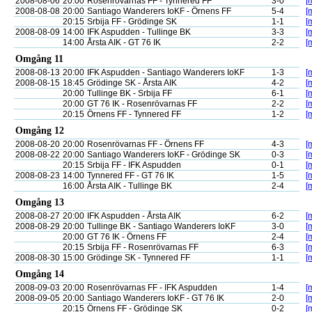
2008-08-06
20:00
Rosenrövarnas FF - Tynnered FF
3-0
[
2008-08-08
20:00
Santiago Wanderers IoKF - Örnens FF
5-4
[
20:15
Srbija FF - Grödinge SK
1-1
[
2008-08-09
14:00
IFK Aspudden - Tullinge BK
3-3
[
14:00
Årsta AIK - GT 76 IK
2-2
[
Omgång 11
2008-08-13
20:00
IFK Aspudden - Santiago Wanderers IoKF
1-3
[
2008-08-15
18:45
Grödinge SK - Årsta AIK
4-2
[
20:00
Tullinge BK - Srbija FF
6-1
[
20:00
GT 76 IK - Rosenrövarnas FF
2-2
[
20:15
Örnens FF - Tynnered FF
1-2
[
Omgång 12
2008-08-20
20:00
Rosenrövarnas FF - Örnens FF
4-3
[
2008-08-22
20:00
Santiago Wanderers IoKF - Grödinge SK
0-3
[
20:15
Srbija FF - IFK Aspudden
0-1
[
2008-08-23
14:00
Tynnered FF - GT 76 IK
1-5
[
16:00
Årsta AIK - Tullinge BK
2-4
[
Omgång 13
2008-08-27
20:00
IFK Aspudden - Årsta AIK
6-2
[
2008-08-29
20:00
Tullinge BK - Santiago Wanderers IoKF
3-0
[
20:00
GT 76 IK - Örnens FF
2-4
[
20:15
Srbija FF - Rosenrövarnas FF
6-3
[
2008-08-30
15:00
Grödinge SK - Tynnered FF
1-1
[
Omgång 14
2008-09-03
20:00
Rosenrövarnas FF - IFK Aspudden
1-4
[
2008-09-05
20:00
Santiago Wanderers IoKF - GT 76 IK
2-0
[
20:15
Örnens FF - Grödinge SK
0-2
[