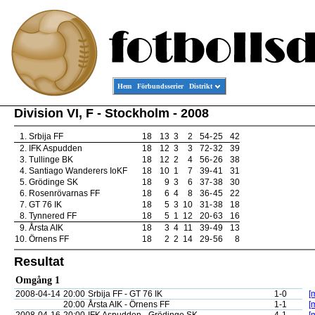
Hem
Förbundsserier
Distrikt
Division VI, F - Stockholm - 2008
1.
Srbija FF
18
13
3
2
54
-
25
42
2.
IFK Aspudden
18
12
3
3
72
-
32
39
3.
Tullinge BK
18
12
2
4
56
-
26
38
4.
Santiago Wanderers IoKF
18
10
1
7
39
-
41
31
5.
Grödinge SK
18
9
3
6
37
-
38
30
6.
Rosenrövarnas FF
18
6
4
8
36
-
45
22
7.
GT 76 IK
18
5
3
10
31
-
38
18
8.
Tynnered FF
18
5
1
12
20
-
63
16
9.
Årsta AIK
18
3
4
11
39
-
49
13
10.
Örnens FF
18
2
2
14
29
-
56
8
Resultat
Omgång 1
2008-04-14
20:00
Srbija FF - GT 76 IK
1-0
[
20:00
Årsta AIK - Örnens FF
1-1
[