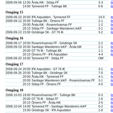
2008-09-06
12:00
Årsta AIK - Srbija FF
3-3
[
14:00
Tynnered FF - Tullinge BK
0-6
[
Omgång 15
2008-09-10
20:00
IFK Aspudden - Tynnered FF
14-0
[
2008-09-12
20:00
Tullinge BK - Örnens FF
2-1
[
20:00
Årsta AIK - Rosenrövarnas FF
1-2
[
20:15
Srbija FF - Santiago Wanderers IoKF
3-1
[
2008-09-13
15:00
Grödinge SK - GT 76 IK
3-2
[
Omgång 16
2008-09-17
20:00
Rosenrövarnas FF - Grödinge SK
2-2
[
2008-09-19
20:00
Santiago Wanderers IoKF - Årsta AIK
2-1
[
20:00
GT 76 IK - Tullinge BK
1-1
[
20:15
Örnens FF - IFK Aspudden
4-4
[
2008-09-20
16:00
Tynnered FF - Srbija FF
OW
Omgång 17
2008-09-24
20:00
IFK Aspudden - GT 76 IK
3-1
[
2008-09-26
20:00
Tullinge BK - Grödinge SK
7-0
[
20:00
Årsta AIK - Tynnered FF
4-1
[
20:00
Santiago Wanderers IoKF - Rosenrövarnas FF
3-1
[
20:15
Srbija FF - Örnens FF
4-0
[
Omgång 18
2008-10-03
19:00
Rosenrövarnas FF - Tullinge BK
0-3
[
20:00
GT 76 IK - Srbija FF
1-6
[
20:15
Örnens FF - Årsta AIK
3-5
[
2008-10-04
14:00
Tynnered FF - Santiago Wanderers IoKF
0-2
[
15:00
Grödinge SK - IFK Aspudden
1-6
[