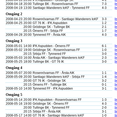
2008-04-16
20:00
IFK Aspudden - Grödinge SK
4-1
[
2008-04-18
20:00
Tullinge BK - Rosenrövarnas FF
7-3
[
2008-04-19
13:00
Santiago Wanderers IoKF - Tynnered FF
4-3
[
Omgång 2
2008-04-23
20:00
Rosenrövarnas FF - Santiago Wanderers IoKF
3-3
[
2008-04-25
20:00
GT 76 IK - IFK Aspudden
1-2
[
20:00
Grödinge SK - Tullinge BK
2-1
[
20:15
Örnens FF - Srbija FF
1-7
[
2008-04-28
20:00
Tynnered FF - Årsta AIK
4-3
[
Omgång 3
2008-05-01
14:00
IFK Aspudden - Örnens FF
6-1
[
2008-05-02
19:00
Grödinge SK - Rosenrövarnas FF
1-0
[
20:15
Srbija FF - Tynnered FF
3-0
[
2008-05-03
16:00
Årsta AIK - Santiago Wanderers IoKF
2-3
[
2008-05-25
18:00
Tullinge BK - GT 76 IK
3-0
[
Omgång 4
2008-05-07
20:00
Rosenrövarnas FF - Årsta AIK
1-1
[
2008-05-09
20:00
Santiago Wanderers IoKF - Srbija FF
1-4
[
20:00
GT 76 IK - Grödinge SK
3-2
[
20:15
Örnens FF - Tullinge BK
0-1
[
2008-05-10
14:00
Tynnered FF - IFK Aspudden
3-1
[
Omgång 5
2008-05-14
20:00
IFK Aspudden - Rosenrövarnas FF
1-3
[
2008-05-16
19:00
Grödinge SK - Örnens FF
4-3
[
20:00
Tullinge BK - Tynnered FF
2-0
[
20:15
Srbija FF - Årsta AIK
3-1
[
2008-05-17
14:00
GT 76 IK - Santiago Wanderers IoKF
1-0
[