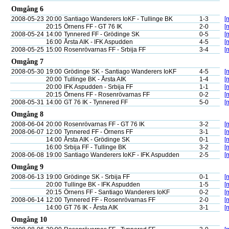
Omgång 6
2008-05-23
20:00
Santiago Wanderers IoKF - Tullinge BK
1-3
[
20:15
Örnens FF - GT 76 IK
2-0
[
2008-05-24
14:00
Tynnered FF - Grödinge SK
0-5
[
16:00
Årsta AIK - IFK Aspudden
4-5
[
2008-05-25
15:00
Rosenrövarnas FF - Srbija FF
3-4
[
Omgång 7
2008-05-30
19:00
Grödinge SK - Santiago Wanderers IoKF
4-5
[
20:00
Tullinge BK - Årsta AIK
1-4
[
20:00
IFK Aspudden - Srbija FF
1-1
[
20:15
Örnens FF - Rosenrövarnas FF
0-2
[
2008-05-31
14:00
GT 76 IK - Tynnered FF
5-0
[
Omgång 8
2008-06-04
20:00
Rosenrövarnas FF - GT 76 IK
3-2
[
2008-06-07
12:00
Tynnered FF - Örnens FF
3-1
[
14:00
Årsta AIK - Grödinge SK
0-1
[
16:00
Srbija FF - Tullinge BK
3-2
[
2008-06-08
19:00
Santiago Wanderers IoKF - IFK Aspudden
2-5
[
Omgång 9
2008-06-13
19:00
Grödinge SK - Srbija FF
0-1
[
20:00
Tullinge BK - IFK Aspudden
1-5
[
20:15
Örnens FF - Santiago Wanderers IoKF
0-2
[
2008-06-14
12:00
Tynnered FF - Rosenrövarnas FF
2-0
[
14:00
GT 76 IK - Årsta AIK
3-1
[
Omgång 10