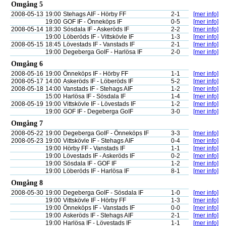
Omgång 5
2008-05-13
19:00
Stehags AIF - Hörby FF
2-1
[mer info]
19:00
GOF IF - Önneköps IF
0-5
[mer info]
2008-05-14
18:30
Sösdala IF - Askeröds IF
2-2
[mer info]
19:00
Löberöds IF - Vittskövle IF
1-3
[mer info]
2008-05-15
18:45
Lövestads IF - Vanstads IF
2-1
[mer info]
19:00
Degeberga GoIF - Harlösa IF
2-0
[mer info]
Omgång 6
2008-05-16
19:00
Önneköps IF - Hörby FF
1-1
[mer info]
2008-05-17
14:00
Askeröds IF - Löberöds IF
5-2
[mer info]
2008-05-18
14:00
Vanstads IF - Stehags AIF
1-2
[mer info]
15:00
Harlösa IF - Sösdala IF
1-4
[mer info]
2008-05-19
19:00
Vittskövle IF - Lövestads IF
1-2
[mer info]
19:00
GOF IF - Degeberga GoIF
3-0
[mer info]
Omgång 7
2008-05-22
19:00
Degeberga GoIF - Önneköps IF
3-3
[mer info]
2008-05-23
19:00
Vittskövle IF - Stehags AIF
0-4
[mer info]
19:00
Hörby FF - Vanstads IF
1-1
[mer info]
19:00
Lövestads IF - Askeröds IF
0-2
[mer info]
19:00
Sösdala IF - GOF IF
1-2
[mer info]
19:00
Löberöds IF - Harlösa IF
8-1
[mer info]
Omgång 8
2008-05-30
19:00
Degeberga GoIF - Sösdala IF
1-0
[mer info]
19:00
Vittskövle IF - Hörby FF
1-3
[mer info]
19:00
Önneköps IF - Vanstads IF
0-0
[mer info]
19:00
Askeröds IF - Stehags AIF
2-1
[mer info]
19:00
Harlösa IF - Lövestads IF
1-1
[mer info]