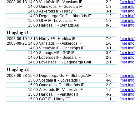
2008-09-13
14:00
Vittskövle IF - Vanstads IF
2-2
[mer info]
14:00
Önneköps IF - Sösdala IF
1-3
[mer info]
14:00
Askeröds IF - Hörby FF
3-1
[mer info]
14:00
Degeberga GoIF - Löberöds IF
1-2
[mer info]
15:00
GOF IF - Lövestads IF
1-3
[mer info]
15:00
Harlösa IF - Stehags AIF
0-3
[mer info]
Omgång 21
2008-09-19
18:15
Hörby FF - Harlösa IF
7-0
[mer info]
2008-09-21
14:00
Vanstads IF - Askeröds IF
1-0
[mer info]
14:00
Vittskövle IF - Önneköps IF
3-1
[mer info]
14:00
Stehags AIF - GOF IF
3-0
[mer info]
14:00
Löberöds IF - Sösdala IF
2-3
[mer info]
14:00
Lövestads IF - Degeberga GoIF
2-1
[mer info]
Omgång 22
2008-09-28
15:00
Degeberga GoIF - Stehags AIF
1-0
[mer info]
15:00
Sösdala IF - Lövestads IF
4-0
[mer info]
15:00
Önneköps IF - Löberöds IF
2-0
[mer info]
15:00
Askeröds IF - Vittskövle IF
1-5
[mer info]
15:00
Harlösa IF - Vanstads IF
4-2
[mer info]
15:00
GOF IF - Hörby FF
1-1
[mer info]