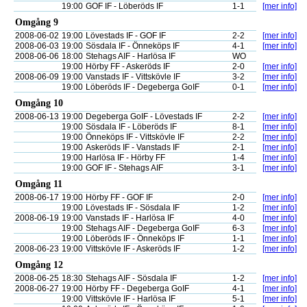
19:00
GOF IF - Löberöds IF
1-1
[mer info]
Omgång 9
2008-06-02
19:00
Lövestads IF - GOF IF
2-2
[mer info]
2008-06-03
19:00
Sösdala IF - Önneköps IF
4-1
[mer info]
2008-06-06
18:00
Stehags AIF - Harlösa IF
WO
19:00
Hörby FF - Askeröds IF
2-0
[mer info]
2008-06-09
19:00
Vanstads IF - Vittskövle IF
3-2
[mer info]
19:00
Löberöds IF - Degeberga GoIF
0-1
[mer info]
Omgång 10
2008-06-13
19:00
Degeberga GoIF - Lövestads IF
2-2
[mer info]
19:00
Sösdala IF - Löberöds IF
8-1
[mer info]
19:00
Önneköps IF - Vittskövle IF
2-2
[mer info]
19:00
Askeröds IF - Vanstads IF
2-1
[mer info]
19:00
Harlösa IF - Hörby FF
1-4
[mer info]
19:00
GOF IF - Stehags AIF
3-1
[mer info]
Omgång 11
2008-06-17
19:00
Hörby FF - GOF IF
2-0
[mer info]
19:00
Lövestads IF - Sösdala IF
1-2
[mer info]
2008-06-19
19:00
Vanstads IF - Harlösa IF
4-0
[mer info]
19:00
Stehags AIF - Degeberga GoIF
6-3
[mer info]
19:00
Löberöds IF - Önneköps IF
1-1
[mer info]
2008-06-23
19:00
Vittskövle IF - Askeröds IF
1-2
[mer info]
Omgång 12
2008-06-25
18:30
Stehags AIF - Sösdala IF
1-2
[mer info]
2008-06-27
19:00
Hörby FF - Degeberga GoIF
4-1
[mer info]
19:00
Vittskövle IF - Harlösa IF
5-1
[mer info]