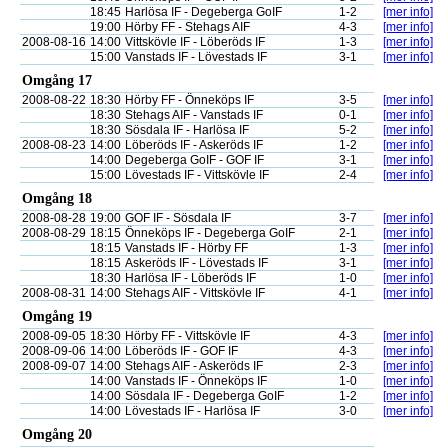
18:45
Harlösa IF - Degeberga GoIF
1-2
[mer info]
19:00
Hörby FF - Stehags AIF
4-3
[mer info]
2008-08-16
14:00
Vittskövle IF - Löberöds IF
1-3
[mer info]
15:00
Vanstads IF - Lövestads IF
3-1
[mer info]
Omgång 17
2008-08-22
18:30
Hörby FF - Önneköps IF
3-5
[mer info]
18:30
Stehags AIF - Vanstads IF
0-1
[mer info]
18:30
Sösdala IF - Harlösa IF
5-2
[mer info]
2008-08-23
14:00
Löberöds IF - Askeröds IF
1-2
[mer info]
14:00
Degeberga GoIF - GOF IF
3-1
[mer info]
15:00
Lövestads IF - Vittskövle IF
2-4
[mer info]
Omgång 18
2008-08-28
19:00
GOF IF - Sösdala IF
3-7
[mer info]
2008-08-29
18:15
Önneköps IF - Degeberga GoIF
2-1
[mer info]
18:15
Vanstads IF - Hörby FF
1-3
[mer info]
18:15
Askeröds IF - Lövestads IF
3-1
[mer info]
18:30
Harlösa IF - Löberöds IF
1-0
[mer info]
2008-08-31
14:00
Stehags AIF - Vittskövle IF
4-1
[mer info]
Omgång 19
2008-09-05
18:30
Hörby FF - Vittskövle IF
4-3
[mer info]
2008-09-06
14:00
Löberöds IF - GOF IF
4-3
[mer info]
2008-09-07
14:00
Stehags AIF - Askeröds IF
2-3
[mer info]
14:00
Vanstads IF - Önneköps IF
1-0
[mer info]
14:00
Sösdala IF - Degeberga GoIF
1-2
[mer info]
14:00
Lövestads IF - Harlösa IF
3-0
[mer info]
Omgång 20