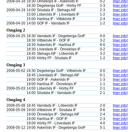
2008-04-18
18:30
Önneköps IF - Askeröds IF
0-2
[mer info]
18:30
Degeberga GoIF - Hörby FF
2-3
[mer info]
2008-04-19
14:00
Sösdala IF - Stehags AIF
2-3
[mer info]
15:00
Löberöds IF - Lövestads IF
1-2
[mer info]
15:00
Harlösa IF - Vittskövle IF
2-4
[mer info]
2008-04-20
14:00
GOF IF - Vanstads IF
1-2
[mer info]
Omgång 2
2008-04-25
18:30
Vanstads IF - Degeberga GoIF
0-0
[mer info]
18:30
Vittskövle IF - GOF IF
3-2
[mer info]
18:30
Askeröds IF - Harlösa IF
6-0
[mer info]
18:30
Lövestads IF - Önneköps IF
0-2
[mer info]
18:45
Stehags AIF - Löberöds IF
3-2
[mer info]
19:00
Hörby FF - Sösdala IF
1-2
[mer info]
Omgång 3
2008-05-02
18:30
Degeberga GoIF - Vittskövle IF
0-0
[mer info]
18:45
Lövestads IF - Stehags AIF
0-1
[mer info]
19:00
GOF IF - Askeröds IF
1-3
[mer info]
19:00
Harlösa IF - Önneköps IF
1-1
[mer info]
2008-05-03
14:00
Löberöds IF - Hörby FF
2-1
[mer info]
14:00
Sösdala IF - Vanstads IF
2-1
[mer info]
Omgång 4
2008-05-08
18:45
Vanstads IF - Löberöds IF
2-0
[mer info]
2008-05-09
19:00
Vittskövle IF - Sösdala IF
0-6
[mer info]
19:00
Önneköps IF - Stehags AIF
2-4
[mer info]
19:00
Harlösa IF - GOF IF
2-3
[mer info]
19:00
Hörby FF - Lövestads IF
4-0
[mer info]
2008-05-12
19:00
Askeröds IF - Degeberga GoIF
5-1
[mer info]