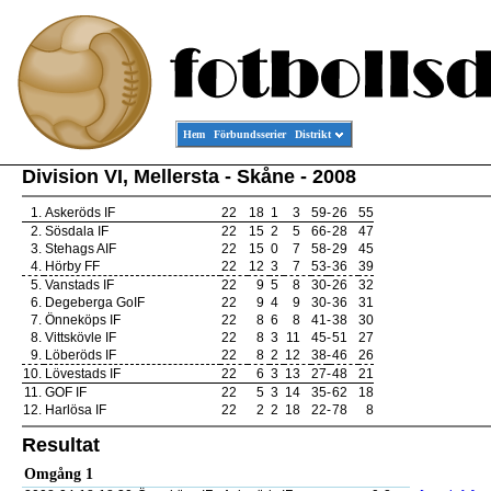
Hem
Förbundsserier
Distrikt
Division VI, Mellersta - Skåne - 2008
1.
Askeröds IF
22
18
1
3
59
-
26
55
2.
Sösdala IF
22
15
2
5
66
-
28
47
3.
Stehags AIF
22
15
0
7
58
-
29
45
4.
Hörby FF
22
12
3
7
53
-
36
39
5.
Vanstads IF
22
9
5
8
30
-
26
32
6.
Degeberga GoIF
22
9
4
9
30
-
36
31
7.
Önneköps IF
22
8
6
8
41
-
38
30
8.
Vittskövle IF
22
8
3
11
45
-
51
27
9.
Löberöds IF
22
8
2
12
38
-
46
26
10.
Lövestads IF
22
6
3
13
27
-
48
21
11.
GOF IF
22
5
3
14
35
-
62
18
12.
Harlösa IF
22
2
2
18
22
-
78
8
Resultat
Omgång 1