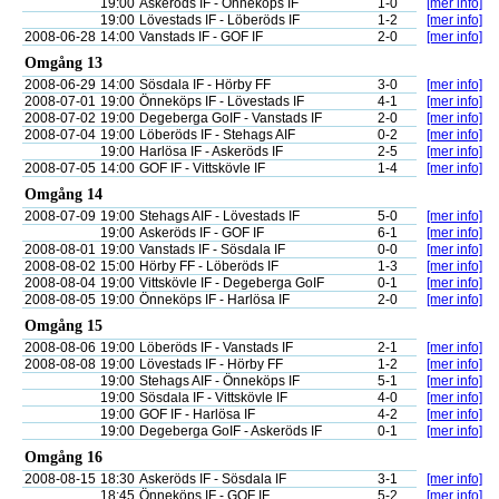
19:00
Askeröds IF - Önneköps IF
1-0
[mer info]
19:00
Lövestads IF - Löberöds IF
1-2
[mer info]
2008-06-28
14:00
Vanstads IF - GOF IF
2-0
[mer info]
Omgång 13
2008-06-29
14:00
Sösdala IF - Hörby FF
3-0
[mer info]
2008-07-01
19:00
Önneköps IF - Lövestads IF
4-1
[mer info]
2008-07-02
19:00
Degeberga GoIF - Vanstads IF
2-0
[mer info]
2008-07-04
19:00
Löberöds IF - Stehags AIF
0-2
[mer info]
19:00
Harlösa IF - Askeröds IF
2-5
[mer info]
2008-07-05
14:00
GOF IF - Vittskövle IF
1-4
[mer info]
Omgång 14
2008-07-09
19:00
Stehags AIF - Lövestads IF
5-0
[mer info]
19:00
Askeröds IF - GOF IF
6-1
[mer info]
2008-08-01
19:00
Vanstads IF - Sösdala IF
0-0
[mer info]
2008-08-02
15:00
Hörby FF - Löberöds IF
1-3
[mer info]
2008-08-04
19:00
Vittskövle IF - Degeberga GoIF
0-1
[mer info]
2008-08-05
19:00
Önneköps IF - Harlösa IF
2-0
[mer info]
Omgång 15
2008-08-06
19:00
Löberöds IF - Vanstads IF
2-1
[mer info]
2008-08-08
19:00
Lövestads IF - Hörby FF
1-2
[mer info]
19:00
Stehags AIF - Önneköps IF
5-1
[mer info]
19:00
Sösdala IF - Vittskövle IF
4-0
[mer info]
19:00
GOF IF - Harlösa IF
4-2
[mer info]
19:00
Degeberga GoIF - Askeröds IF
0-1
[mer info]
Omgång 16
2008-08-15
18:30
Askeröds IF - Sösdala IF
3-1
[mer info]
18:45
Önneköps IF - GOF IF
5-2
[mer info]