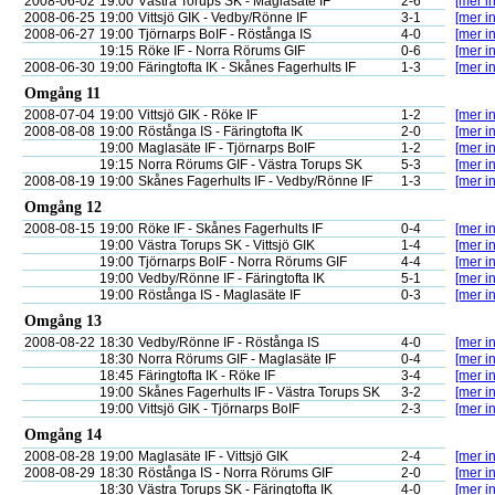
2008-06-02
19:00
Västra Torups SK - Maglasäte IF
2-6
[mer in
2008-06-25
19:00
Vittsjö GIK - Vedby/Rönne IF
3-1
[mer in
2008-06-27
19:00
Tjörnarps BoIF - Röstånga IS
4-0
[mer in
19:15
Röke IF - Norra Rörums GIF
0-6
[mer in
2008-06-30
19:00
Färingtofta IK - Skånes Fagerhults IF
1-3
[mer in
Omgång 11
2008-07-04
19:00
Vittsjö GIK - Röke IF
1-2
[mer in
2008-08-08
19:00
Röstånga IS - Färingtofta IK
2-0
[mer in
19:00
Maglasäte IF - Tjörnarps BoIF
1-2
[mer in
19:15
Norra Rörums GIF - Västra Torups SK
5-3
[mer in
2008-08-19
19:00
Skånes Fagerhults IF - Vedby/Rönne IF
1-3
[mer in
Omgång 12
2008-08-15
19:00
Röke IF - Skånes Fagerhults IF
0-4
[mer in
19:00
Västra Torups SK - Vittsjö GIK
1-4
[mer in
19:00
Tjörnarps BoIF - Norra Rörums GIF
4-4
[mer in
19:00
Vedby/Rönne IF - Färingtofta IK
5-1
[mer in
19:00
Röstånga IS - Maglasäte IF
0-3
[mer in
Omgång 13
2008-08-22
18:30
Vedby/Rönne IF - Röstånga IS
4-0
[mer in
18:30
Norra Rörums GIF - Maglasäte IF
0-4
[mer in
18:45
Färingtofta IK - Röke IF
3-4
[mer in
19:00
Skånes Fagerhults IF - Västra Torups SK
3-2
[mer in
19:00
Vittsjö GIK - Tjörnarps BoIF
2-3
[mer in
Omgång 14
2008-08-28
19:00
Maglasäte IF - Vittsjö GIK
2-4
[mer in
2008-08-29
18:30
Röstånga IS - Norra Rörums GIF
2-0
[mer in
18:30
Västra Torups SK - Färingtofta IK
4-0
[mer in