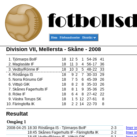
Hem
Förbundsserier
Distrikt
Division VII, Mellersta - Skåne - 2008
1.
Tjörnarps BoIF
18
12
5
1
54
-
26
41
2.
Maglasäte IF
18
11
3
4
56
-
17
36
3.
Vedby/Rönne IF
18
10
3
5
48
-
22
33
4.
Röstånga IS
18
9
2
7
30
-
33
29
5.
Norra Rörums GIF
18
7
5
6
45
-
39
26
6.
Vittsjö GIK
18
8
2
8
35
-
33
26
7.
Skånes Fagerhults IF
18
8
1
9
35
-
36
25
8.
Röke IF
18
6
4
8
27
-
42
22
9.
Västra Torups SK
18
1
5
12
27
-
61
8
10.
Färingtofta IK
18
2
2
14
22
-
70
8
Resultat
Omgång 1
2008-04-25
18:30
Röstånga IS - Tjörnarps BoIF
2-3
[mer in
18:45
Skånes Fagerhults IF - Färingtofta IK
2-2
[mer in