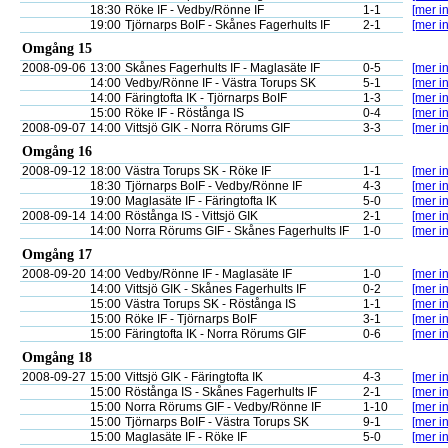
18:30
Röke IF - Vedby/Rönne IF
1-1
[mer in
19:00
Tjörnarps BoIF - Skånes Fagerhults IF
2-1
[mer in
Omgång 15
2008-09-06
13:00
Skånes Fagerhults IF - Maglasäte IF
0-5
[mer in
14:00
Vedby/Rönne IF - Västra Torups SK
5-1
[mer in
14:00
Färingtofta IK - Tjörnarps BoIF
1-3
[mer in
15:00
Röke IF - Röstånga IS
0-4
[mer in
2008-09-07
14:00
Vittsjö GIK - Norra Rörums GIF
3-3
[mer in
Omgång 16
2008-09-12
18:00
Västra Torups SK - Röke IF
1-1
[mer in
18:30
Tjörnarps BoIF - Vedby/Rönne IF
4-3
[mer in
19:00
Maglasäte IF - Färingtofta IK
5-0
[mer in
2008-09-14
14:00
Röstånga IS - Vittsjö GIK
2-1
[mer in
14:00
Norra Rörums GIF - Skånes Fagerhults IF
1-0
[mer in
Omgång 17
2008-09-20
14:00
Vedby/Rönne IF - Maglasäte IF
1-0
[mer in
14:00
Vittsjö GIK - Skånes Fagerhults IF
0-2
[mer in
15:00
Västra Torups SK - Röstånga IS
1-1
[mer in
15:00
Röke IF - Tjörnarps BoIF
3-1
[mer in
15:00
Färingtofta IK - Norra Rörums GIF
0-6
[mer in
Omgång 18
2008-09-27
15:00
Vittsjö GIK - Färingtofta IK
4-3
[mer in
15:00
Röstånga IS - Skånes Fagerhults IF
2-1
[mer in
15:00
Norra Rörums GIF - Vedby/Rönne IF
1-10
[mer in
15:00
Tjörnarps BoIF - Västra Torups SK
9-1
[mer in
15:00
Maglasäte IF - Röke IF
5-0
[mer in