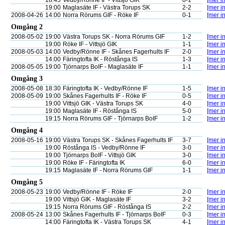
18:45
Vedby/Rönne IF - Vittsjö GIK
0-1
[mer in
19:00
Maglasäte IF - Västra Torups SK
2-2
[mer in
2008-04-26
14:00
Norra Rörums GIF - Röke IF
0-1
[mer in
Omgång 2
2008-05-02
19:00
Västra Torups SK - Norra Rörums GIF
1-2
[mer in
19:00
Röke IF - Vittsjö GIK
1-1
[mer in
2008-05-03
14:00
Vedby/Rönne IF - Skånes Fagerhults IF
2-0
[mer in
14:00
Färingtofta IK - Röstånga IS
1-3
[mer in
2008-05-05
19:00
Tjörnarps BoIF - Maglasäte IF
1-1
[mer in
Omgång 3
2008-05-08
18:30
Färingtofta IK - Vedby/Rönne IF
1-5
[mer in
2008-05-09
19:00
Skånes Fagerhults IF - Röke IF
0-5
[mer in
19:00
Vittsjö GIK - Västra Torups SK
4-0
[mer in
19:00
Maglasäte IF - Röstånga IS
5-0
[mer in
19:15
Norra Rörums GIF - Tjörnarps BoIF
1-2
[mer in
Omgång 4
2008-05-16
19:00
Västra Torups SK - Skånes Fagerhults IF
3-7
[mer in
19:00
Röstånga IS - Vedby/Rönne IF
3-0
[mer in
19:00
Tjörnarps BoIF - Vittsjö GIK
3-0
[mer in
19:00
Röke IF - Färingtofta IK
6-0
[mer in
19:15
Maglasäte IF - Norra Rörums GIF
1-1
[mer in
Omgång 5
2008-05-23
19:00
Vedby/Rönne IF - Röke IF
2-0
[mer in
19:00
Vittsjö GIK - Maglasäte IF
3-2
[mer in
19:15
Norra Rörums GIF - Röstånga IS
2-2
[mer in
2008-05-24
13:00
Skånes Fagerhults IF - Tjörnarps BoIF
0-3
[mer in
14:00
Färingtofta IK - Västra Torups SK
4-1
[mer in