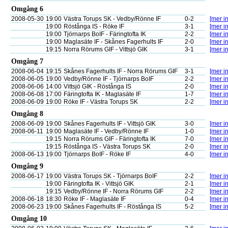
Omgång 6
2008-05-30
19:00
Västra Torups SK - Vedby/Rönne IF
0-2
[mer in
19:00
Röstånga IS - Röke IF
3-1
[mer in
19:00
Tjörnarps BoIF - Färingtofta IK
2-2
[mer in
19:00
Maglasäte IF - Skånes Fagerhults IF
2-0
[mer in
19:15
Norra Rörums GIF - Vittsjö GIK
3-1
[mer in
Omgång 7
2008-06-04
19:15
Skånes Fagerhults IF - Norra Rörums GIF
3-1
[mer in
2008-06-05
19:00
Vedby/Rönne IF - Tjörnarps BoIF
2-2
[mer in
2008-06-06
14:00
Vittsjö GIK - Röstånga IS
2-0
[mer in
2008-06-08
17:00
Färingtofta IK - Maglasäte IF
1-7
[mer in
2008-06-09
19:00
Röke IF - Västra Torups SK
2-2
[mer in
Omgång 8
2008-06-09
19:00
Skånes Fagerhults IF - Vittsjö GIK
3-0
[mer in
2008-06-11
19:00
Maglasäte IF - Vedby/Rönne IF
1-0
[mer in
19:15
Norra Rörums GIF - Färingtofta IK
7-0
[mer in
19:15
Röstånga IS - Västra Torups SK
2-0
[mer in
2008-06-13
19:00
Tjörnarps BoIF - Röke IF
4-0
[mer in
Omgång 9
2008-06-17
19:00
Västra Torups SK - Tjörnarps BoIF
2-2
[mer in
19:00
Färingtofta IK - Vittsjö GIK
2-1
[mer in
19:15
Vedby/Rönne IF - Norra Rörums GIF
2-2
[mer in
2008-06-18
18:30
Röke IF - Maglasäte IF
0-4
[mer in
2008-06-23
19:00
Skånes Fagerhults IF - Röstånga IS
5-2
[mer in
Omgång 10