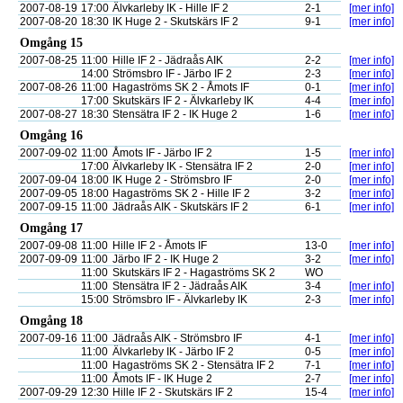
2007-08-19
17:00
Älvkarleby IK - Hille IF 2
2-1
[mer info]
2007-08-20
18:30
IK Huge 2 - Skutskärs IF 2
9-1
[mer info]
Omgång 15
2007-08-25
11:00
Hille IF 2 - Jädraås AIK
2-2
[mer info]
14:00
Strömsbro IF - Järbo IF 2
2-3
[mer info]
2007-08-26
11:00
Hagaströms SK 2 - Åmots IF
0-1
[mer info]
17:00
Skutskärs IF 2 - Älvkarleby IK
4-4
[mer info]
2007-08-27
18:30
Stensätra IF 2 - IK Huge 2
1-6
[mer info]
Omgång 16
2007-09-02
11:00
Åmots IF - Järbo IF 2
1-5
[mer info]
17:00
Älvkarleby IK - Stensätra IF 2
2-0
[mer info]
2007-09-04
18:00
IK Huge 2 - Strömsbro IF
2-0
[mer info]
2007-09-05
18:00
Hagaströms SK 2 - Hille IF 2
3-2
[mer info]
2007-09-15
11:00
Jädraås AIK - Skutskärs IF 2
6-1
[mer info]
Omgång 17
2007-09-08
11:00
Hille IF 2 - Åmots IF
13-0
[mer info]
2007-09-09
11:00
Järbo IF 2 - IK Huge 2
3-2
[mer info]
11:00
Skutskärs IF 2 - Hagaströms SK 2
WO
11:00
Stensätra IF 2 - Jädraås AIK
3-4
[mer info]
15:00
Strömsbro IF - Älvkarleby IK
2-3
[mer info]
Omgång 18
2007-09-16
11:00
Jädraås AIK - Strömsbro IF
4-1
[mer info]
11:00
Älvkarleby IK - Järbo IF 2
0-5
[mer info]
11:00
Hagaströms SK 2 - Stensätra IF 2
7-1
[mer info]
11:00
Åmots IF - IK Huge 2
2-7
[mer info]
2007-09-29
12:30
Hille IF 2 - Skutskärs IF 2
15-4
[mer info]