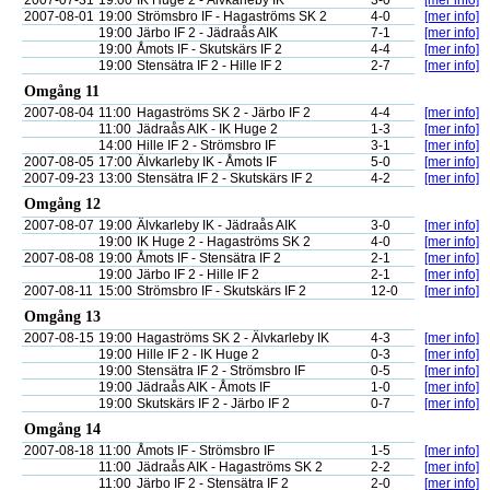
2007-07-31
19:00
IK Huge 2 - Älvkarleby IK
3-0
[mer info]
2007-08-01
19:00
Strömsbro IF - Hagaströms SK 2
4-0
[mer info]
19:00
Järbo IF 2 - Jädraås AIK
7-1
[mer info]
19:00
Åmots IF - Skutskärs IF 2
4-4
[mer info]
19:00
Stensätra IF 2 - Hille IF 2
2-7
[mer info]
Omgång 11
2007-08-04
11:00
Hagaströms SK 2 - Järbo IF 2
4-4
[mer info]
11:00
Jädraås AIK - IK Huge 2
1-3
[mer info]
14:00
Hille IF 2 - Strömsbro IF
3-1
[mer info]
2007-08-05
17:00
Älvkarleby IK - Åmots IF
5-0
[mer info]
2007-09-23
13:00
Stensätra IF 2 - Skutskärs IF 2
4-2
[mer info]
Omgång 12
2007-08-07
19:00
Älvkarleby IK - Jädraås AIK
3-0
[mer info]
19:00
IK Huge 2 - Hagaströms SK 2
4-0
[mer info]
2007-08-08
19:00
Åmots IF - Stensätra IF 2
2-1
[mer info]
19:00
Järbo IF 2 - Hille IF 2
2-1
[mer info]
2007-08-11
15:00
Strömsbro IF - Skutskärs IF 2
12-0
[mer info]
Omgång 13
2007-08-15
19:00
Hagaströms SK 2 - Älvkarleby IK
4-3
[mer info]
19:00
Hille IF 2 - IK Huge 2
0-3
[mer info]
19:00
Stensätra IF 2 - Strömsbro IF
0-5
[mer info]
19:00
Jädraås AIK - Åmots IF
1-0
[mer info]
19:00
Skutskärs IF 2 - Järbo IF 2
0-7
[mer info]
Omgång 14
2007-08-18
11:00
Åmots IF - Strömsbro IF
1-5
[mer info]
11:00
Jädraås AIK - Hagaströms SK 2
2-2
[mer info]
11:00
Järbo IF 2 - Stensätra IF 2
2-0
[mer info]