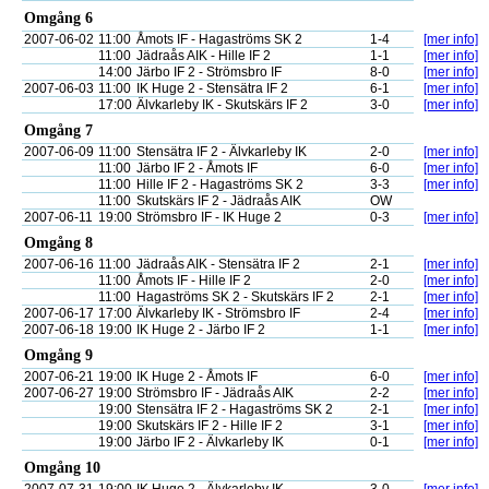
Omgång 6
2007-06-02
11:00
Åmots IF - Hagaströms SK 2
1-4
[mer info]
11:00
Jädraås AIK - Hille IF 2
1-1
[mer info]
14:00
Järbo IF 2 - Strömsbro IF
8-0
[mer info]
2007-06-03
11:00
IK Huge 2 - Stensätra IF 2
6-1
[mer info]
17:00
Älvkarleby IK - Skutskärs IF 2
3-0
[mer info]
Omgång 7
2007-06-09
11:00
Stensätra IF 2 - Älvkarleby IK
2-0
[mer info]
11:00
Järbo IF 2 - Åmots IF
6-0
[mer info]
11:00
Hille IF 2 - Hagaströms SK 2
3-3
[mer info]
11:00
Skutskärs IF 2 - Jädraås AIK
OW
2007-06-11
19:00
Strömsbro IF - IK Huge 2
0-3
[mer info]
Omgång 8
2007-06-16
11:00
Jädraås AIK - Stensätra IF 2
2-1
[mer info]
11:00
Åmots IF - Hille IF 2
2-0
[mer info]
11:00
Hagaströms SK 2 - Skutskärs IF 2
2-1
[mer info]
2007-06-17
17:00
Älvkarleby IK - Strömsbro IF
2-4
[mer info]
2007-06-18
19:00
IK Huge 2 - Järbo IF 2
1-1
[mer info]
Omgång 9
2007-06-21
19:00
IK Huge 2 - Åmots IF
6-0
[mer info]
2007-06-27
19:00
Strömsbro IF - Jädraås AIK
2-2
[mer info]
19:00
Stensätra IF 2 - Hagaströms SK 2
2-1
[mer info]
19:00
Skutskärs IF 2 - Hille IF 2
3-1
[mer info]
19:00
Järbo IF 2 - Älvkarleby IK
0-1
[mer info]
Omgång 10