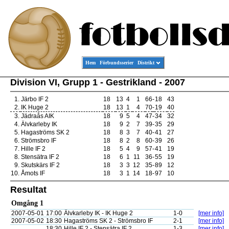
Hem
Förbundsserier
Distrikt
Division VI, Grupp 1 - Gestrikland - 2007
1.
Järbo IF 2
18
13
4
1
66
-
18
43
2.
IK Huge 2
18
13
1
4
70
-
19
40
3.
Jädraås AIK
18
9
5
4
47
-
34
32
4.
Älvkarleby IK
18
9
2
7
39
-
35
29
5.
Hagaströms SK 2
18
8
3
7
40
-
41
27
6.
Strömsbro IF
18
8
2
8
60
-
39
26
7.
Hille IF 2
18
5
4
9
57
-
41
19
8.
Stensätra IF 2
18
6
1
11
36
-
55
19
9.
Skutskärs IF 2
18
3
3
12
35
-
89
12
10.
Åmots IF
18
3
1
14
18
-
97
10
Resultat
Omgång 1
2007-05-01
17:00
Älvkarleby IK - IK Huge 2
1-0
[mer info]
2007-05-02
18:30
Hagaströms SK 2 - Strömsbro IF
2-1
[mer info]
18:30
Hille IF 2 - Stensätra IF 2
1-3
[mer info]