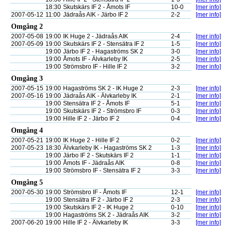
18:30
Skutskärs IF 2 - Åmots IF
10-0
[mer info]
2007-05-12
11:00
Jädraås AIK - Järbo IF 2
2-2
[mer info]
Omgång 2
2007-05-08
19:00
IK Huge 2 - Jädraås AIK
2-4
[mer info]
2007-05-09
19:00
Skutskärs IF 2 - Stensätra IF 2
1-5
[mer info]
19:00
Järbo IF 2 - Hagaströms SK 2
3-0
[mer info]
19:00
Åmots IF - Älvkarleby IK
2-5
[mer info]
19:00
Strömsbro IF - Hille IF 2
3-2
[mer info]
Omgång 3
2007-05-15
19:00
Hagaströms SK 2 - IK Huge 2
2-3
[mer info]
2007-05-16
19:00
Jädraås AIK - Älvkarleby IK
2-1
[mer info]
19:00
Stensätra IF 2 - Åmots IF
5-1
[mer info]
19:00
Skutskärs IF 2 - Strömsbro IF
0-3
[mer info]
19:00
Hille IF 2 - Järbo IF 2
0-4
[mer info]
Omgång 4
2007-05-21
19:00
IK Huge 2 - Hille IF 2
0-2
[mer info]
2007-05-23
18:30
Älvkarleby IK - Hagaströms SK 2
1-3
[mer info]
19:00
Järbo IF 2 - Skutskärs IF 2
1-1
[mer info]
19:00
Åmots IF - Jädraås AIK
0-8
[mer info]
19:00
Strömsbro IF - Stensätra IF 2
3-3
[mer info]
Omgång 5
2007-05-30
19:00
Strömsbro IF - Åmots IF
12-1
[mer info]
19:00
Stensätra IF 2 - Järbo IF 2
2-3
[mer info]
19:00
Skutskärs IF 2 - IK Huge 2
0-10
[mer info]
19:00
Hagaströms SK 2 - Jädraås AIK
3-2
[mer info]
2007-06-20
19:00
Hille IF 2 - Älvkarleby IK
3-3
[mer info]