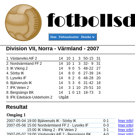
Hem
Förbundsserier
Distrikt
Division VII, Norra - Värmland - 2007
1.
Västanviks AIF 2
14
10
1
3
50
-
15
31
2.
Nordvärmland FF 2
14
10
1
3
32
-
9
31
3.
IK Viking 2
14
9
0
5
48
-
22
27
4.
Sörby IK
14
8
0
6
27
-
39
24
5.
Lysviks IF
14
6
2
6
48
-
28
20
6.
Bjälveruds IK
14
5
3
6
31
-
42
18
7.
IFK Velen 2
14
3
1
10
25
-
51
10
8.
Bergsängs BK
14
1
0
13
18
-
73
3
9.
IFK Edebäck-Uddeholm 2
Utgått
Resultat
Omgång 1
2007-05-04
19:00
Bjälveruds IK - Sörby IK
0-1
[mer info]
2007-05-06
15:00
Nordvärmland FF 2 - Lysviks IF
0-3
[mer info]
15:00
IK Viking 2 - IFK Velen 2
3-1
[mer info]
2007-05-07
19:00
Västanviks AIF 2 - Bergsängs BK
4-0
[mer info]