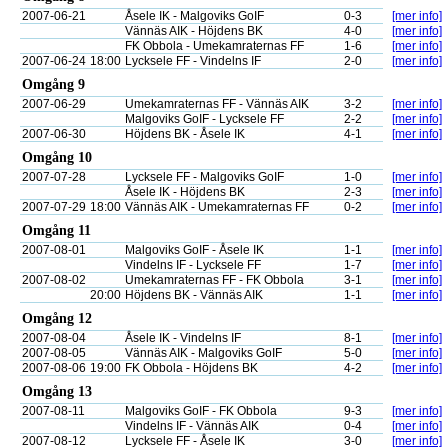
2007-06-21
Åsele IK - Malgoviks GoIF
0-3
[mer info]
Vännäs AIK - Höjdens BK
4-0
[mer info]
FK Obbola - Umekamraternas FF
1-6
[mer info]
2007-06-24
18:00
Lycksele FF - Vindelns IF
2-0
[mer info]
Omgång 9
2007-06-29
Umekamraternas FF - Vännäs AIK
3-2
[mer info]
Malgoviks GoIF - Lycksele FF
2-2
[mer info]
2007-06-30
Höjdens BK - Åsele IK
4-1
[mer info]
Omgång 10
2007-07-28
Lycksele FF - Malgoviks GoIF
1-0
[mer info]
Åsele IK - Höjdens BK
2-3
[mer info]
2007-07-29
18:00
Vännäs AIK - Umekamraternas FF
0-2
[mer info]
Omgång 11
2007-08-01
Malgoviks GoIF - Åsele IK
1-1
[mer info]
Vindelns IF - Lycksele FF
1-7
[mer info]
2007-08-02
Umekamraternas FF - FK Obbola
3-1
[mer info]
20:00
Höjdens BK - Vännäs AIK
1-1
[mer info]
Omgång 12
2007-08-04
Åsele IK - Vindelns IF
8-1
[mer info]
2007-08-05
Vännäs AIK - Malgoviks GoIF
5-0
[mer info]
2007-08-06
19:00
FK Obbola - Höjdens BK
4-2
[mer info]
Omgång 13
2007-08-11
Malgoviks GoIF - FK Obbola
9-3
[mer info]
Vindelns IF - Vännäs AIK
0-4
[mer info]
2007-08-12
Lycksele FF - Åsele IK
3-0
[mer info]