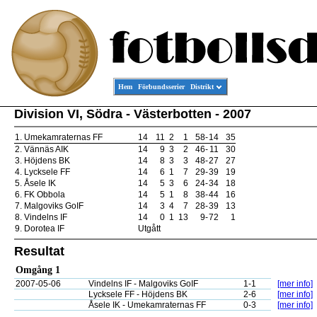
Hem
Förbundsserier
Distrikt
Division VI, Södra - Västerbotten - 2007
1.
Umekamraternas FF
14
11
2
1
58
-
14
35
2.
Vännäs AIK
14
9
3
2
46
-
11
30
3.
Höjdens BK
14
8
3
3
48
-
27
27
4.
Lycksele FF
14
6
1
7
29
-
39
19
5.
Åsele IK
14
5
3
6
24
-
34
18
6.
FK Obbola
14
5
1
8
38
-
44
16
7.
Malgoviks GoIF
14
3
4
7
28
-
39
13
8.
Vindelns IF
14
0
1
13
9
-
72
1
9.
Dorotea IF
Utgått
Resultat
Omgång 1
2007-05-06
Vindelns IF - Malgoviks GoIF
1-1
[mer info]
Lycksele FF - Höjdens BK
2-6
[mer info]
Åsele IK - Umekamraternas FF
0-3
[mer info]