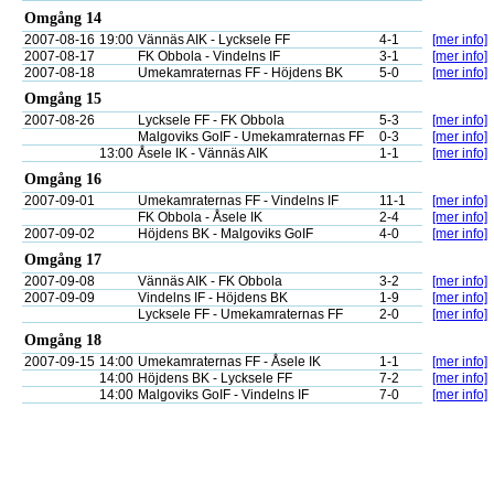
Omgång 14
2007-08-16
19:00
Vännäs AIK - Lycksele FF
4-1
[mer info]
2007-08-17
FK Obbola - Vindelns IF
3-1
[mer info]
2007-08-18
Umekamraternas FF - Höjdens BK
5-0
[mer info]
Omgång 15
2007-08-26
Lycksele FF - FK Obbola
5-3
[mer info]
Malgoviks GoIF - Umekamraternas FF
0-3
[mer info]
13:00
Åsele IK - Vännäs AIK
1-1
[mer info]
Omgång 16
2007-09-01
Umekamraternas FF - Vindelns IF
11-1
[mer info]
FK Obbola - Åsele IK
2-4
[mer info]
2007-09-02
Höjdens BK - Malgoviks GoIF
4-0
[mer info]
Omgång 17
2007-09-08
Vännäs AIK - FK Obbola
3-2
[mer info]
2007-09-09
Vindelns IF - Höjdens BK
1-9
[mer info]
Lycksele FF - Umekamraternas FF
2-0
[mer info]
Omgång 18
2007-09-15
14:00
Umekamraternas FF - Åsele IK
1-1
[mer info]
14:00
Höjdens BK - Lycksele FF
7-2
[mer info]
14:00
Malgoviks GoIF - Vindelns IF
7-0
[mer info]