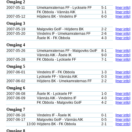
Omgång 2
2007-05-11
Umekamraternas FF - Lycksele FF
5-1
[mer info]
FK Obbola - Vännäs AIK
1-1
[mer info]
2007-05-12
Höjdens BK - Vindelns IF
6-0
[mer info]
Omgång 3
2007-05-19
Malgoviks GoIF - Höjdens BK
2-2
[mer info]
2007-05-20
Vindelns IF - Umekamraternas FF
2-6
[mer info]
Åsele IK - FK Obbola
4-3
[mer info]
Omgång 4
2007-05-26
Umekamraternas FF - Malgoviks GoIF
8-1
[mer info]
Vännäs AIK - Åsele IK
9-0
[mer info]
2007-05-28
FK Obbola - Lycksele FF
7-1
[mer info]
Omgång 5
2007-06-01
Vindelns IF - FK Obbola
1-3
[mer info]
Lycksele FF - Vännäs AIK
0-3
[mer info]
2007-06-02
Höjdens BK - Umekamraternas FF
2-2
[mer info]
Omgång 6
2007-06-08
Åsele IK - Lycksele FF
1-0
[mer info]
2007-06-09
Vännäs AIK - Vindelns IF
4-0
[mer info]
FK Obbola - Malgoviks GoIF
4-2
[mer info]
Omgång 7
2007-06-16
Vindelns IF - Åsele IK
0-1
[mer info]
2007-06-17
Malgoviks GoIF - Vännäs AIK
0-5
[mer info]
13:00
Höjdens BK - FK Obbola
2-1
[mer info]
Omgång 8