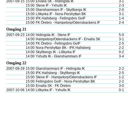
2007-09-15
15:00
Ervalla SK - Hidingsta IK
3-1
15:00
Stene IF - Yxhults IK
2-3
15:00
Glanshammars IF - Skyllbergs IK
2-0
15:00
Lillkyrka IF - Nora-Pershyttan BK
3-1
15:00
IFK Hallsberg - Fellingsbro GoIF
1-4
15:00
FK Örebro - Hampetorp/Odensbackens IF
2-4
Omgång 21
2007-09-23
14:00
Hidingsta IK - Stene IF
5-0
14:00
Hampetorp/Odensbackens IF - Ervalla SK
3-1
14:00
FK Örebro - Fellingsbro GoIF
2-5
14:00
Nora-Pershyttan BK - IFK Hallsberg
2-2
14:00
Skyllbergs IK - Lillkyrka IF
0-2
14:00
Yxhults IK - Glanshammars IF
3-4
Omgång 22
2007-09-29
15:00
Glanshammars IF - Hidingsta IK
2-2
15:00
IFK Hallsberg - Skyllbergs IK
2-5
15:00
Stene IF - Hampetorp/Odensbackens IF
1-2
15:00
Fellingsbro GoIF - Nora-Pershyttan BK
2-2
15:00
Ervalla SK - FK Örebro
3-0
2007-10-06
14:00
Lillkyrka IF - Yxhults IK
0-1