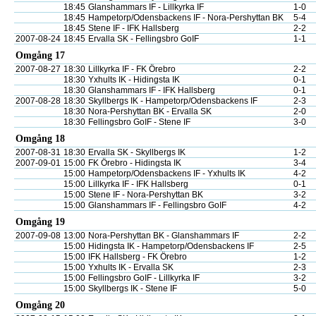
18:45
Glanshammars IF - Lillkyrka IF
1-0
18:45
Hampetorp/Odensbackens IF - Nora-Pershyttan BK
5-4
18:45
Stene IF - IFK Hallsberg
2-2
2007-08-24
18:45
Ervalla SK - Fellingsbro GoIF
1-1
Omgång 17
2007-08-27
18:30
Lillkyrka IF - FK Örebro
2-2
18:30
Yxhults IK - Hidingsta IK
0-1
18:30
Glanshammars IF - IFK Hallsberg
0-1
2007-08-28
18:30
Skyllbergs IK - Hampetorp/Odensbackens IF
2-3
18:30
Nora-Pershyttan BK - Ervalla SK
2-0
18:30
Fellingsbro GoIF - Stene IF
3-0
Omgång 18
2007-08-31
18:30
Ervalla SK - Skyllbergs IK
1-2
2007-09-01
15:00
FK Örebro - Hidingsta IK
3-4
15:00
Hampetorp/Odensbackens IF - Yxhults IK
4-2
15:00
Lillkyrka IF - IFK Hallsberg
0-1
15:00
Stene IF - Nora-Pershyttan BK
3-2
15:00
Glanshammars IF - Fellingsbro GoIF
4-2
Omgång 19
2007-09-08
13:00
Nora-Pershyttan BK - Glanshammars IF
2-2
15:00
Hidingsta IK - Hampetorp/Odensbackens IF
2-5
15:00
IFK Hallsberg - FK Örebro
1-2
15:00
Yxhults IK - Ervalla SK
2-3
15:00
Fellingsbro GoIF - Lillkyrka IF
3-2
15:00
Skyllbergs IK - Stene IF
5-0
Omgång 20