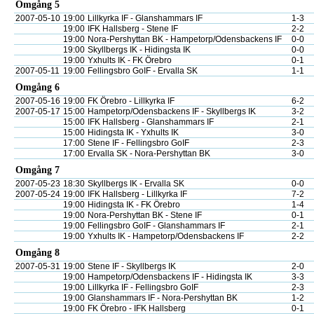
Omgång 5
2007-05-10
19:00
Lillkyrka IF - Glanshammars IF
1-3
19:00
IFK Hallsberg - Stene IF
2-2
19:00
Nora-Pershyttan BK - Hampetorp/Odensbackens IF
0-0
19:00
Skyllbergs IK - Hidingsta IK
0-0
19:00
Yxhults IK - FK Örebro
0-1
2007-05-11
19:00
Fellingsbro GoIF - Ervalla SK
1-1
Omgång 6
2007-05-16
19:00
FK Örebro - Lillkyrka IF
6-2
2007-05-17
15:00
Hampetorp/Odensbackens IF - Skyllbergs IK
3-2
15:00
IFK Hallsberg - Glanshammars IF
2-1
15:00
Hidingsta IK - Yxhults IK
3-0
17:00
Stene IF - Fellingsbro GoIF
2-3
17:00
Ervalla SK - Nora-Pershyttan BK
3-0
Omgång 7
2007-05-23
18:30
Skyllbergs IK - Ervalla SK
0-0
2007-05-24
19:00
IFK Hallsberg - Lillkyrka IF
7-2
19:00
Hidingsta IK - FK Örebro
1-4
19:00
Nora-Pershyttan BK - Stene IF
0-1
19:00
Fellingsbro GoIF - Glanshammars IF
2-1
19:00
Yxhults IK - Hampetorp/Odensbackens IF
2-2
Omgång 8
2007-05-31
19:00
Stene IF - Skyllbergs IK
2-0
19:00
Hampetorp/Odensbackens IF - Hidingsta IK
3-3
19:00
Lillkyrka IF - Fellingsbro GoIF
2-3
19:00
Glanshammars IF - Nora-Pershyttan BK
1-2
19:00
FK Örebro - IFK Hallsberg
0-1