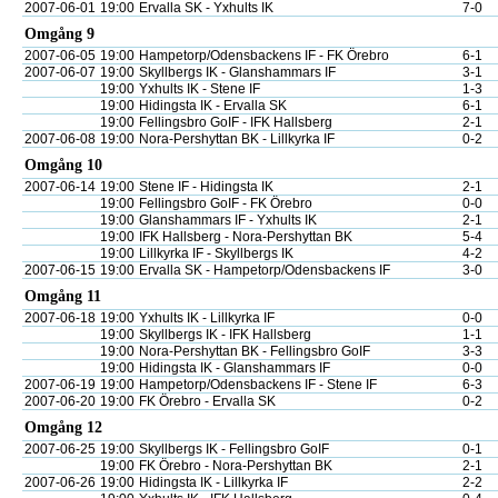
2007-06-01
19:00
Ervalla SK - Yxhults IK
7-0
Omgång 9
2007-06-05
19:00
Hampetorp/Odensbackens IF - FK Örebro
6-1
2007-06-07
19:00
Skyllbergs IK - Glanshammars IF
3-1
19:00
Yxhults IK - Stene IF
1-3
19:00
Hidingsta IK - Ervalla SK
6-1
19:00
Fellingsbro GoIF - IFK Hallsberg
2-1
2007-06-08
19:00
Nora-Pershyttan BK - Lillkyrka IF
0-2
Omgång 10
2007-06-14
19:00
Stene IF - Hidingsta IK
2-1
19:00
Fellingsbro GoIF - FK Örebro
0-0
19:00
Glanshammars IF - Yxhults IK
2-1
19:00
IFK Hallsberg - Nora-Pershyttan BK
5-4
19:00
Lillkyrka IF - Skyllbergs IK
4-2
2007-06-15
19:00
Ervalla SK - Hampetorp/Odensbackens IF
3-0
Omgång 11
2007-06-18
19:00
Yxhults IK - Lillkyrka IF
0-0
19:00
Skyllbergs IK - IFK Hallsberg
1-1
19:00
Nora-Pershyttan BK - Fellingsbro GoIF
3-3
19:00
Hidingsta IK - Glanshammars IF
0-0
2007-06-19
19:00
Hampetorp/Odensbackens IF - Stene IF
6-3
2007-06-20
19:00
FK Örebro - Ervalla SK
0-2
Omgång 12
2007-06-25
19:00
Skyllbergs IK - Fellingsbro GoIF
0-1
19:00
FK Örebro - Nora-Pershyttan BK
2-1
2007-06-26
19:00
Hidingsta IK - Lillkyrka IF
2-2