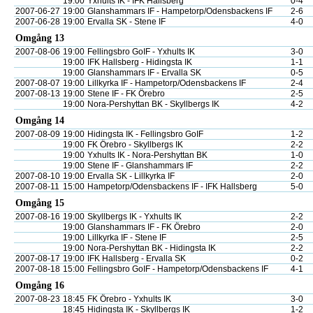
19:00
Yxhults IK - IFK Hallsberg
0-4
2007-06-27
19:00
Glanshammars IF - Hampetorp/Odensbackens IF
2-6
2007-06-28
19:00
Ervalla SK - Stene IF
4-0
Omgång 13
2007-08-06
19:00
Fellingsbro GoIF - Yxhults IK
3-0
19:00
IFK Hallsberg - Hidingsta IK
1-1
19:00
Glanshammars IF - Ervalla SK
0-5
2007-08-07
19:00
Lillkyrka IF - Hampetorp/Odensbackens IF
2-4
2007-08-13
19:00
Stene IF - FK Örebro
2-5
19:00
Nora-Pershyttan BK - Skyllbergs IK
4-2
Omgång 14
2007-08-09
19:00
Hidingsta IK - Fellingsbro GoIF
1-2
19:00
FK Örebro - Skyllbergs IK
2-2
19:00
Yxhults IK - Nora-Pershyttan BK
1-0
19:00
Stene IF - Glanshammars IF
2-2
2007-08-10
19:00
Ervalla SK - Lillkyrka IF
2-0
2007-08-11
15:00
Hampetorp/Odensbackens IF - IFK Hallsberg
5-0
Omgång 15
2007-08-16
19:00
Skyllbergs IK - Yxhults IK
2-2
19:00
Glanshammars IF - FK Örebro
2-0
19:00
Lillkyrka IF - Stene IF
2-5
19:00
Nora-Pershyttan BK - Hidingsta IK
2-2
2007-08-17
19:00
IFK Hallsberg - Ervalla SK
0-2
2007-08-18
15:00
Fellingsbro GoIF - Hampetorp/Odensbackens IF
4-1
Omgång 16
2007-08-23
18:45
FK Örebro - Yxhults IK
3-0
18:45
Hidingsta IK - Skyllbergs IK
1-2