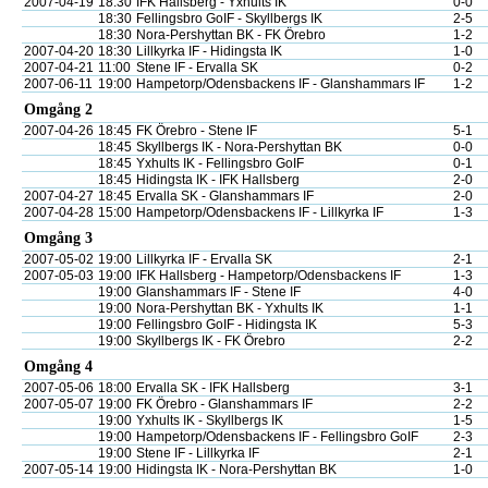
2007-04-19
18:30
IFK Hallsberg - Yxhults IK
0-0
18:30
Fellingsbro GoIF - Skyllbergs IK
2-5
18:30
Nora-Pershyttan BK - FK Örebro
1-2
2007-04-20
18:30
Lillkyrka IF - Hidingsta IK
1-0
2007-04-21
11:00
Stene IF - Ervalla SK
0-2
2007-06-11
19:00
Hampetorp/Odensbackens IF - Glanshammars IF
1-2
Omgång 2
2007-04-26
18:45
FK Örebro - Stene IF
5-1
18:45
Skyllbergs IK - Nora-Pershyttan BK
0-0
18:45
Yxhults IK - Fellingsbro GoIF
0-1
18:45
Hidingsta IK - IFK Hallsberg
2-0
2007-04-27
18:45
Ervalla SK - Glanshammars IF
2-0
2007-04-28
15:00
Hampetorp/Odensbackens IF - Lillkyrka IF
1-3
Omgång 3
2007-05-02
19:00
Lillkyrka IF - Ervalla SK
2-1
2007-05-03
19:00
IFK Hallsberg - Hampetorp/Odensbackens IF
1-3
19:00
Glanshammars IF - Stene IF
4-0
19:00
Nora-Pershyttan BK - Yxhults IK
1-1
19:00
Fellingsbro GoIF - Hidingsta IK
5-3
19:00
Skyllbergs IK - FK Örebro
2-2
Omgång 4
2007-05-06
18:00
Ervalla SK - IFK Hallsberg
3-1
2007-05-07
19:00
FK Örebro - Glanshammars IF
2-2
19:00
Yxhults IK - Skyllbergs IK
1-5
19:00
Hampetorp/Odensbackens IF - Fellingsbro GoIF
2-3
19:00
Stene IF - Lillkyrka IF
2-1
2007-05-14
19:00
Hidingsta IK - Nora-Pershyttan BK
1-0