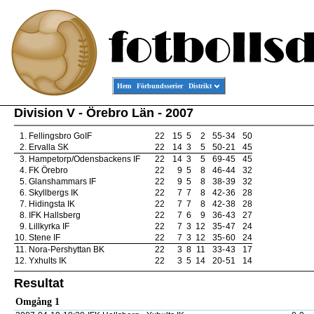
Hem
Förbundsserier
Distrikt
Division V - Örebro Län - 2007
1.
Fellingsbro GoIF
22
15
5
2
55
-
34
50
2.
Ervalla SK
22
14
3
5
50
-
21
45
3.
Hampetorp/Odensbackens IF
22
14
3
5
69
-
45
45
4.
FK Örebro
22
9
5
8
46
-
44
32
5.
Glanshammars IF
22
9
5
8
38
-
39
32
6.
Skyllbergs IK
22
7
7
8
42
-
36
28
7.
Hidingsta IK
22
7
7
8
42
-
38
28
8.
IFK Hallsberg
22
7
6
9
36
-
43
27
9.
Lillkyrka IF
22
7
3
12
35
-
47
24
10.
Stene IF
22
7
3
12
35
-
60
24
11.
Nora-Pershyttan BK
22
3
8
11
33
-
43
17
12.
Yxhults IK
22
3
5
14
20
-
51
14
Resultat
Omgång 1