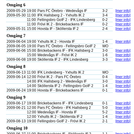
Omgång 6
2009-05-29
19:00
Pars FC Örebro - Wedevågs IF
3-2
[mer info]
2009-05-30
11:00
IFK Hallsberg 2 - Yxhults IK 2
3-4
[mer info]
11:00
Fellingsbro GoIF 2 - IFK Lindesberg
0-2
[mer info]
11:00
Frövi IK 2 - Brickebackens IF
0-2
[mer info]
2009-05-31
15:00
Hovsta IF - Sköllersta IF 2
2-4
[mer info]
Omgång 7
2009-06-04
19:00
Yxhults IK 2 - Hovsta IF
1-4
[mer info]
2009-06-05
19:00
Pars FC Örebro - Fellingsbro GoIF 2
WO
2009-06-06
15:00
Brickebackens IF - IFK Hallsberg 2
3-0
[mer info]
15:00
Wedevågs IF - Frövi IK 2
1-6
[mer info]
2009-06-08
19:00
Sköllersta IF 2 - IFK Lindesberg
3-3
[mer info]
Omgång 8
2009-06-13
11:00
IFK Lindesberg - Yxhults IK 2
WO
2009-06-14
12:00
Frövi IK 2 - Pars FC Örebro
0-4
[mer info]
14:00
IFK Hallsberg 2 - Wedevågs IF
3-0
[mer info]
14:00
Sköllersta IF 2 - Fellingsbro GoIF 2
1-4
[mer info]
2009-06-24
19:00
Hovsta IF - Brickebackens IF
0-1
[mer info]
Omgång 9
2009-06-17
19:00
Brickebackens IF - IFK Lindesberg
0-1
[mer info]
2009-06-21
12:00
Pars FC Örebro - IFK Hallsberg 2
5-0
[mer info]
12:00
Wedevågs IF - Hovsta IF
5-2
[mer info]
12:00
Yxhults IK 2 - Sköllersta IF 2
1-4
[mer info]
2009-08-13
19:00
Fellingsbro GoIF 2 - Frövi IK 2
2-1
[mer info]
Omgång 10