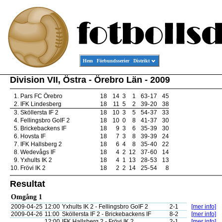
Hem
Förbundsserier
Distrikt
Division VII, Östra - Örebro Län - 2009
1.
Pars FC Örebro
18
14
3
1
63
-
17
45
2.
IFK Lindesberg
18
11
5
2
39
-
20
38
3.
Sköllersta IF 2
18
10
3
5
54
-
37
33
4.
Fellingsbro GoIF 2
18
10
0
8
41
-
37
30
5.
Brickebackens IF
18
9
3
6
35
-
39
30
6.
Hovsta IF
18
7
3
8
39
-
39
24
7.
IFK Hallsberg 2
18
6
4
8
35
-
40
22
8.
Wedevågs IF
18
4
2
12
37
-
60
14
9.
Yxhults IK 2
18
4
1
13
28
-
53
13
10.
Frövi IK 2
18
2
2
14
25
-
54
8
Resultat
Omgång 1
2009-04-25
12:00
Yxhults IK 2 - Fellingsbro GoIF 2
2-1
[mer info]
2009-04-26
11:00
Sköllersta IF 2 - Brickebackens IF
8-2
[mer info]
12:00
IFK Hallsberg 2 - Frövi IK 2
2-1
[mer info]