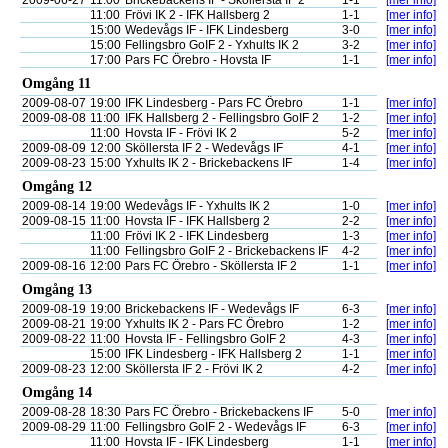
2009-06-27
11:00
Brickebackens IF - Sköllersta IF 2
1-1
[mer info]
11:00
Frövi IK 2 - IFK Hallsberg 2
1-1
[mer info]
15:00
Wedevågs IF - IFK Lindesberg
3-0
[mer info]
15:00
Fellingsbro GoIF 2 - Yxhults IK 2
3-2
[mer info]
17:00
Pars FC Örebro - Hovsta IF
1-1
[mer info]
Omgång 11
2009-08-07
19:00
IFK Lindesberg - Pars FC Örebro
1-1
[mer info]
2009-08-08
11:00
IFK Hallsberg 2 - Fellingsbro GoIF 2
1-2
[mer info]
11:00
Hovsta IF - Frövi IK 2
5-2
[mer info]
2009-08-09
12:00
Sköllersta IF 2 - Wedevågs IF
4-1
[mer info]
2009-08-23
15:00
Yxhults IK 2 - Brickebackens IF
1-4
[mer info]
Omgång 12
2009-08-14
19:00
Wedevågs IF - Yxhults IK 2
1-0
[mer info]
2009-08-15
11:00
Hovsta IF - IFK Hallsberg 2
2-2
[mer info]
11:00
Frövi IK 2 - IFK Lindesberg
1-3
[mer info]
11:00
Fellingsbro GoIF 2 - Brickebackens IF
4-2
[mer info]
2009-08-16
12:00
Pars FC Örebro - Sköllersta IF 2
1-1
[mer info]
Omgång 13
2009-08-19
19:00
Brickebackens IF - Wedevågs IF
6-3
[mer info]
2009-08-21
19:00
Yxhults IK 2 - Pars FC Örebro
1-2
[mer info]
2009-08-22
11:00
Hovsta IF - Fellingsbro GoIF 2
4-3
[mer info]
15:00
IFK Lindesberg - IFK Hallsberg 2
1-1
[mer info]
2009-08-23
12:00
Sköllersta IF 2 - Frövi IK 2
4-2
[mer info]
Omgång 14
2009-08-28
18:30
Pars FC Örebro - Brickebackens IF
5-0
[mer info]
2009-08-29
11:00
Fellingsbro GoIF 2 - Wedevågs IF
6-3
[mer info]
11:00
Hovsta IF - IFK Lindesberg
1-1
[mer info]