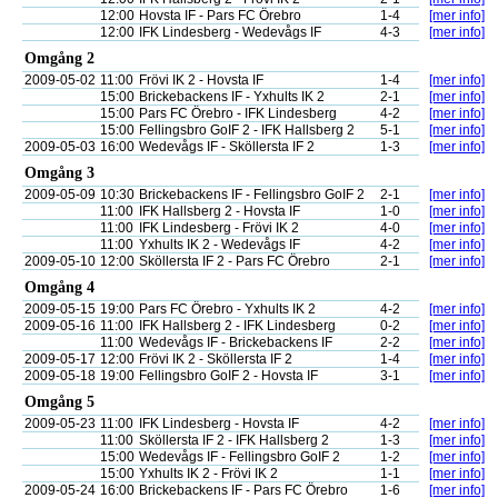
12:00
Hovsta IF - Pars FC Örebro
1-4
[mer info]
12:00
IFK Lindesberg - Wedevågs IF
4-3
[mer info]
Omgång 2
2009-05-02
11:00
Frövi IK 2 - Hovsta IF
1-4
[mer info]
15:00
Brickebackens IF - Yxhults IK 2
2-1
[mer info]
15:00
Pars FC Örebro - IFK Lindesberg
4-2
[mer info]
15:00
Fellingsbro GoIF 2 - IFK Hallsberg 2
5-1
[mer info]
2009-05-03
16:00
Wedevågs IF - Sköllersta IF 2
1-3
[mer info]
Omgång 3
2009-05-09
10:30
Brickebackens IF - Fellingsbro GoIF 2
2-1
[mer info]
11:00
IFK Hallsberg 2 - Hovsta IF
1-0
[mer info]
11:00
IFK Lindesberg - Frövi IK 2
4-0
[mer info]
11:00
Yxhults IK 2 - Wedevågs IF
4-2
[mer info]
2009-05-10
12:00
Sköllersta IF 2 - Pars FC Örebro
2-1
[mer info]
Omgång 4
2009-05-15
19:00
Pars FC Örebro - Yxhults IK 2
4-2
[mer info]
2009-05-16
11:00
IFK Hallsberg 2 - IFK Lindesberg
0-2
[mer info]
11:00
Wedevågs IF - Brickebackens IF
2-2
[mer info]
2009-05-17
12:00
Frövi IK 2 - Sköllersta IF 2
1-4
[mer info]
2009-05-18
19:00
Fellingsbro GoIF 2 - Hovsta IF
3-1
[mer info]
Omgång 5
2009-05-23
11:00
IFK Lindesberg - Hovsta IF
4-2
[mer info]
11:00
Sköllersta IF 2 - IFK Hallsberg 2
1-3
[mer info]
15:00
Wedevågs IF - Fellingsbro GoIF 2
1-2
[mer info]
15:00
Yxhults IK 2 - Frövi IK 2
1-1
[mer info]
2009-05-24
16:00
Brickebackens IF - Pars FC Örebro
1-6
[mer info]