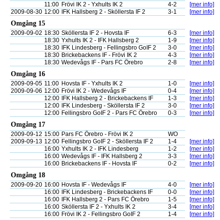
11:00
Frövi IK 2 - Yxhults IK 2
4-2
[mer info]
2009-08-30
12:00
IFK Hallsberg 2 - Sköllersta IF 2
3-1
[mer info]
Omgång 15
2009-09-02
18:30
Sköllersta IF 2 - Hovsta IF
6-3
[mer info]
18:30
Yxhults IK 2 - IFK Hallsberg 2
1-9
[mer info]
18:30
IFK Lindesberg - Fellingsbro GoIF 2
3-0
[mer info]
18:30
Brickebackens IF - Frövi IK 2
4-3
[mer info]
18:30
Wedevågs IF - Pars FC Örebro
2-8
[mer info]
Omgång 16
2009-09-05
11:00
Hovsta IF - Yxhults IK 2
1-0
[mer info]
2009-09-06
12:00
Frövi IK 2 - Wedevågs IF
0-4
[mer info]
12:00
IFK Hallsberg 2 - Brickebackens IF
1-3
[mer info]
12:00
IFK Lindesberg - Sköllersta IF 2
3-0
[mer info]
12:00
Fellingsbro GoIF 2 - Pars FC Örebro
0-3
[mer info]
Omgång 17
2009-09-12
15:00
Pars FC Örebro - Frövi IK 2
WO
2009-09-13
12:00
Fellingsbro GoIF 2 - Sköllersta IF 2
1-4
[mer info]
16:00
Yxhults IK 2 - IFK Lindesberg
1-2
[mer info]
16:00
Wedevågs IF - IFK Hallsberg 2
3-3
[mer info]
16:00
Brickebackens IF - Hovsta IF
0-2
[mer info]
Omgång 18
2009-09-20
16:00
Hovsta IF - Wedevågs IF
4-0
[mer info]
16:00
IFK Lindesberg - Brickebackens IF
0-0
[mer info]
16:00
IFK Hallsberg 2 - Pars FC Örebro
1-5
[mer info]
16:00
Sköllersta IF 2 - Yxhults IK 2
3-4
[mer info]
16:00
Frövi IK 2 - Fellingsbro GoIF 2
1-4
[mer info]