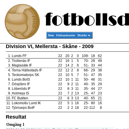
Hem
Förbundsserier
Distrikt
Division VI, Mellersta - Skåne - 2009
1.
Lunds FF
22
20
2
0
109
-
18
62
2.
Trollenäs IF
22
16
1
5
70
-
28
49
3.
Maglasäte IF
22
14
2
6
51
-
33
44
4.
Torna Hällestads IF
22
12
2
8
66
-
29
38
5.
Teckomatorps SK
22
10
5
7
51
-
47
35
6.
Lunds BoIS
22
10
1
11
50
-
46
31
7.
Dösjöbro IF
22
9
2
11
40
-
35
29
8.
Löberöds IF
22
8
3
11
35
-
44
27
9.
Holmeja IS
22
7
2
13
25
-
47
23
10.
FC Bukten
22
6
3
13
40
-
65
21
11.
Lokomotiv Lund IK
22
5
1
16
25
-
80
16
12.
Tjörnarps BoIF
22
2
2
18
22
-
112
8
Resultat
Omgång 1