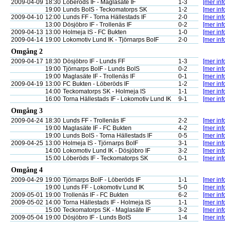
2009-04-09
18:30
Löberöds IF - Maglasäte IF
1-3
[mer inf
19:00
Lunds BoIS - Teckomatorps SK
1-2
[mer inf
2009-04-10
12:00
Lunds FF - Torna Hällestads IF
2-0
[mer inf
13:00
Dösjöbro IF - Trollenäs IF
0-2
[mer inf
2009-04-13
13:00
Holmeja IS - FC Bukten
1-0
[mer inf
2009-04-14
19:00
Lokomotiv Lund IK - Tjörnarps BoIF
2-0
[mer inf
Omgång 2
2009-04-17
18:30
Dösjöbro IF - Lunds FF
1-3
[mer inf
19:00
Tjörnarps BoIF - Lunds BoIS
0-2
[mer inf
19:00
Maglasäte IF - Trollenäs IF
0-1
[mer inf
2009-04-19
13:00
FC Bukten - Löberöds IF
1-2
[mer inf
14:00
Teckomatorps SK - Holmeja IS
1-1
[mer inf
16:00
Torna Hällestads IF - Lokomotiv Lund IK
9-1
[mer inf
Omgång 3
2009-04-24
18:30
Lunds FF - Trollenäs IF
2-2
[mer inf
19:00
Maglasäte IF - FC Bukten
4-2
[mer inf
19:00
Lunds BoIS - Torna Hällestads IF
0-5
[mer inf
2009-04-25
13:00
Holmeja IS - Tjörnarps BoIF
3-1
[mer inf
14:00
Lokomotiv Lund IK - Dösjöbro IF
3-2
[mer inf
15:00
Löberöds IF - Teckomatorps SK
0-1
[mer inf
Omgång 4
2009-04-29
19:00
Tjörnarps BoIF - Löberöds IF
1-1
[mer inf
19:00
Lunds FF - Lokomotiv Lund IK
5-0
[mer inf
2009-05-01
19:00
Trollenäs IF - FC Bukten
6-2
[mer inf
2009-05-02
14:00
Torna Hällestads IF - Holmeja IS
1-1
[mer inf
15:00
Teckomatorps SK - Maglasäte IF
3-2
[mer inf
2009-05-04
19:00
Dösjöbro IF - Lunds BoIS
1-4
[mer inf