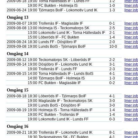
2009-06-18
19:00
Torna Hällestads IF - Lunds FF
1-2
[mer inf
19:00
FC Bukten - Holmeja IS
1-0
[mer inf
2009-06-24
19:00
Tjörnarps BoIF - Lokomotiv Lund IK
1-3
[mer inf
Omgång 13
2009-08-07
19:00
Trollenäs IF - Maglasäte IF
0-1
[mer inf
2009-08-08
13:00
Holmeja IS - Teckomatorps SK
2-5
[mer inf
13:00
Lokomotiv Lund IK - Torna Hällestads IF
2-1
[mer inf
15:00
Löberöds IF - FC Bukten
1-4
[mer inf
2009-08-24
18:30
Lunds FF - Dösjöbro IF
2-0
[mer inf
2009-09-08
19:00
Lunds BoIS - Tjörnarps BoIF
10-0
[mer inf
Omgång 14
2009-08-12
19:00
Teckomatorps SK - Löberöds IF
2-2
[mer inf
2009-08-14
19:00
Dösjöbro IF - Lokomotiv Lund IK
3-1
[mer inf
19:00
Trollenäs IF - Lunds FF
2-3
[mer inf
2009-08-15
14:00
Torna Hällestads IF - Lunds BoIS
4-1
[mer inf
14:00
Tjörnarps BoIF - Holmeja IS
1-3
[mer inf
15:00
FC Bukten - Maglasäte IF
0-2
[mer inf
Omgång 15
2009-08-18
18:30
Löberöds IF - Tjörnarps BoIF
4-1
[mer inf
19:00
Maglasäte IF - Teckomatorps SK
3-0
[mer inf
19:00
Lunds BoIS - Dösjöbro IF
3-0
[mer inf
2009-08-19
19:00
Holmeja IS - Torna Hällestads IF
1-4
[mer inf
19:00
FC Bukten - Trollenäs IF
1-4
[mer inf
19:00
Lokomotiv Lund IK - Lunds FF
0-3
[mer inf
Omgång 16
2009-08-21
18:30
Trollenäs IF - Lokomotiv Lund IK
8-1
[mer inf
18:30
Teckomatorps SK - FC Bukten
4-1
[mer inf