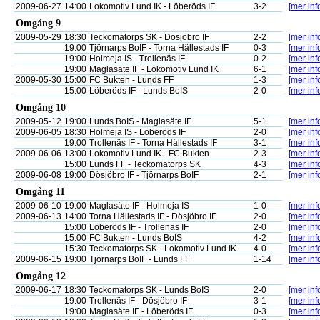
2009-06-27
14:00
Lokomotiv Lund IK - Löberöds IF
3-2
[mer inf
Omgång 9
2009-05-29
18:30
Teckomatorps SK - Dösjöbro IF
2-2
[mer inf
19:00
Tjörnarps BoIF - Torna Hällestads IF
0-3
[mer inf
19:00
Holmeja IS - Trollenäs IF
0-2
[mer inf
19:00
Maglasäte IF - Lokomotiv Lund IK
6-1
[mer inf
2009-05-30
15:00
FC Bukten - Lunds FF
1-3
[mer inf
15:00
Löberöds IF - Lunds BoIS
2-0
[mer inf
Omgång 10
2009-05-12
19:00
Lunds BoIS - Maglasäte IF
5-1
[mer inf
2009-06-05
18:30
Holmeja IS - Löberöds IF
2-0
[mer inf
19:00
Trollenäs IF - Torna Hällestads IF
3-1
[mer inf
2009-06-06
13:00
Lokomotiv Lund IK - FC Bukten
2-3
[mer inf
15:00
Lunds FF - Teckomatorps SK
4-3
[mer inf
2009-06-08
19:00
Dösjöbro IF - Tjörnarps BoIF
2-1
[mer inf
Omgång 11
2009-06-10
19:00
Maglasäte IF - Holmeja IS
1-0
[mer inf
2009-06-13
14:00
Torna Hällestads IF - Dösjöbro IF
2-0
[mer inf
15:00
Löberöds IF - Trollenäs IF
2-0
[mer inf
15:00
FC Bukten - Lunds BoIS
4-2
[mer inf
15:30
Teckomatorps SK - Lokomotiv Lund IK
4-0
[mer inf
2009-06-15
19:00
Tjörnarps BoIF - Lunds FF
1-14
[mer inf
Omgång 12
2009-06-17
18:30
Teckomatorps SK - Lunds BoIS
2-0
[mer inf
19:00
Trollenäs IF - Dösjöbro IF
3-1
[mer inf
19:00
Maglasäte IF - Löberöds IF
0-3
[mer inf