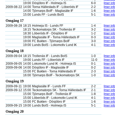
19:00
Dösjöbro IF - Holmeja IS
6-0
[mer inf
2009-08-22
14:00
Torna Hällestads IF - Löberöds IF
2-2
[mer inf
14:00
Tjörnarps BoIF - Maglasäte IF
1-6
[mer inf
15:00
Lunds FF - Lunds BoIS
5-1
[mer inf
Omgång 17
2009-08-28
18:15
Holmeja IS - Lunds FF
1-4
[mer inf
18:15
Teckomatorps SK - Trollenäs IF
3-2
[mer inf
18:30
Löberöds IF - Dösjöbro IF
1-2
[mer inf
19:00
Maglasäte IF - Torna Hällestads IF
0-3
[mer inf
19:00
FC Bukten - Tjörnarps BoIF
3-0
[mer inf
19:00
Lunds BoIS - Lokomotiv Lund IK
4-1
[mer inf
Omgång 18
2009-09-04
18:15
Trollenäs IF - Lunds BoIS
1-0
[mer inf
19:00
Lunds FF - Löberöds IF
11-0
[mer inf
2009-09-05
14:00
Lokomotiv Lund IK - Holmeja IS
0-1
[mer inf
2009-09-06
14:00
Dösjöbro IF - Maglasäte IF
0-2
[mer inf
15:00
FC Bukten - Torna Hällestads IF
2-3
[mer inf
16:00
Tjörnarps BoIF - Teckomatorps SK
1-0
[mer inf
Omgång 19
2009-09-11
19:00
Maglasäte IF - Lunds FF
2-2
[mer inf
2009-09-12
15:00
Teckomatorps SK - Torna Hällestads IF
2-1
[mer inf
15:00
Tjörnarps BoIF - Trollenäs IF
1-8
[mer inf
15:00
Löberöds IF - Lokomotiv Lund IK
4-1
[mer inf
15:00
FC Bukten - Dösjöbro IF
1-6
[mer inf
2009-09-15
19:00
Lunds BoIS - Holmeja IS
5-1
[mer inf
Omgång 20