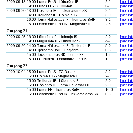
2009-09-18
19:00
Lunds BoIS - Löberöds IF
2-1
[mer inf
19:00
Lunds FF - FC Bukten
8-1
[mer inf
2009-09-20
13:00
Dösjöbro IF - Teckomatorps SK
2-1
[mer inf
14:00
Trollenäs IF - Holmeja IS
3-0
[mer inf
16:00
Torna Hällestads IF - Tjörnarps BoIF
8-1
[mer inf
16:00
Lokomotiv Lund IK - Maglasäte IF
2-6
[mer inf
Omgång 21
2009-09-25
18:30
Löberöds IF - Holmeja IS
2-0
[mer inf
19:00
Maglasäte IF - Lunds BoIS
4-2
[mer inf
2009-09-26
14:00
Torna Hällestads IF - Trollenäs IF
5-0
[mer inf
14:00
Tjörnarps BoIF - Dösjöbro IF
0-8
[mer inf
15:00
Teckomatorps SK - Lunds FF
1-5
[mer inf
15:00
FC Bukten - Lokomotiv Lund IK
1-1
[mer inf
Omgång 22
2009-10-04
15:00
Lunds BoIS - FC Bukten
3-3
[mer inf
15:00
Holmeja IS - Maglasäte IF
2-3
[mer inf
15:00
Trollenäs IF - Löberöds IF
2-0
[mer inf
15:00
Dösjöbro IF - Torna Hällestads IF
2-0
[mer inf
15:00
Lunds FF - Tjörnarps BoIF
16-0
[mer inf
15:00
Lokomotiv Lund IK - Teckomatorps SK
0-6
[mer inf