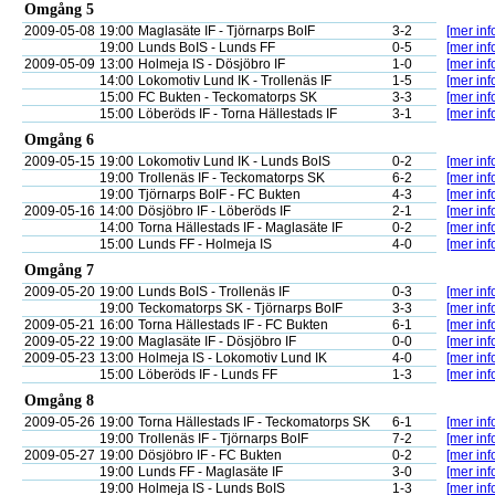
Omgång 5
2009-05-08
19:00
Maglasäte IF - Tjörnarps BoIF
3-2
[mer inf
19:00
Lunds BoIS - Lunds FF
0-5
[mer inf
2009-05-09
13:00
Holmeja IS - Dösjöbro IF
1-0
[mer inf
14:00
Lokomotiv Lund IK - Trollenäs IF
1-5
[mer inf
15:00
FC Bukten - Teckomatorps SK
3-3
[mer inf
15:00
Löberöds IF - Torna Hällestads IF
3-1
[mer inf
Omgång 6
2009-05-15
19:00
Lokomotiv Lund IK - Lunds BoIS
0-2
[mer inf
19:00
Trollenäs IF - Teckomatorps SK
6-2
[mer inf
19:00
Tjörnarps BoIF - FC Bukten
4-3
[mer inf
2009-05-16
14:00
Dösjöbro IF - Löberöds IF
2-1
[mer inf
14:00
Torna Hällestads IF - Maglasäte IF
0-2
[mer inf
15:00
Lunds FF - Holmeja IS
4-0
[mer inf
Omgång 7
2009-05-20
19:00
Lunds BoIS - Trollenäs IF
0-3
[mer inf
19:00
Teckomatorps SK - Tjörnarps BoIF
3-3
[mer inf
2009-05-21
16:00
Torna Hällestads IF - FC Bukten
6-1
[mer inf
2009-05-22
19:00
Maglasäte IF - Dösjöbro IF
0-0
[mer inf
2009-05-23
13:00
Holmeja IS - Lokomotiv Lund IK
4-0
[mer inf
15:00
Löberöds IF - Lunds FF
1-3
[mer inf
Omgång 8
2009-05-26
19:00
Torna Hällestads IF - Teckomatorps SK
6-1
[mer inf
19:00
Trollenäs IF - Tjörnarps BoIF
7-2
[mer inf
2009-05-27
19:00
Dösjöbro IF - FC Bukten
0-2
[mer inf
19:00
Lunds FF - Maglasäte IF
3-0
[mer inf
19:00
Holmeja IS - Lunds BoIS
1-3
[mer inf