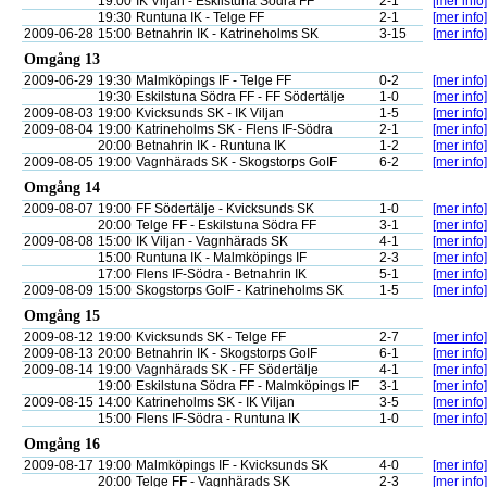
19:00
IK Viljan - Eskilstuna Södra FF
2-1
[mer info]
19:30
Runtuna IK - Telge FF
2-1
[mer info]
2009-06-28
15:00
Betnahrin IK - Katrineholms SK
3-15
[mer info]
Omgång 13
2009-06-29
19:30
Malmköpings IF - Telge FF
0-2
[mer info]
19:30
Eskilstuna Södra FF - FF Södertälje
1-0
[mer info]
2009-08-03
19:00
Kvicksunds SK - IK Viljan
1-5
[mer info]
2009-08-04
19:00
Katrineholms SK - Flens IF-Södra
2-1
[mer info]
20:00
Betnahrin IK - Runtuna IK
1-2
[mer info]
2009-08-05
19:00
Vagnhärads SK - Skogstorps GoIF
6-2
[mer info]
Omgång 14
2009-08-07
19:00
FF Södertälje - Kvicksunds SK
1-0
[mer info]
20:00
Telge FF - Eskilstuna Södra FF
3-1
[mer info]
2009-08-08
15:00
IK Viljan - Vagnhärads SK
4-1
[mer info]
15:00
Runtuna IK - Malmköpings IF
2-3
[mer info]
17:00
Flens IF-Södra - Betnahrin IK
5-1
[mer info]
2009-08-09
15:00
Skogstorps GoIF - Katrineholms SK
1-5
[mer info]
Omgång 15
2009-08-12
19:00
Kvicksunds SK - Telge FF
2-7
[mer info]
2009-08-13
20:00
Betnahrin IK - Skogstorps GoIF
6-1
[mer info]
2009-08-14
19:00
Vagnhärads SK - FF Södertälje
4-1
[mer info]
19:00
Eskilstuna Södra FF - Malmköpings IF
3-1
[mer info]
2009-08-15
14:00
Katrineholms SK - IK Viljan
3-5
[mer info]
15:00
Flens IF-Södra - Runtuna IK
1-0
[mer info]
Omgång 16
2009-08-17
19:00
Malmköpings IF - Kvicksunds SK
4-0
[mer info]
20:00
Telge FF - Vagnhärads SK
2-3
[mer info]