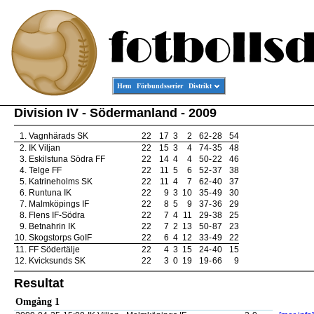
Hem
Förbundsserier
Distrikt
Division IV - Södermanland - 2009
1.
Vagnhärads SK
22
17
3
2
62
-
28
54
2.
IK Viljan
22
15
3
4
74
-
35
48
3.
Eskilstuna Södra FF
22
14
4
4
50
-
22
46
4.
Telge FF
22
11
5
6
52
-
37
38
5.
Katrineholms SK
22
11
4
7
62
-
40
37
6.
Runtuna IK
22
9
3
10
35
-
49
30
7.
Malmköpings IF
22
8
5
9
37
-
36
29
8.
Flens IF-Södra
22
7
4
11
29
-
38
25
9.
Betnahrin IK
22
7
2
13
50
-
87
23
10.
Skogstorps GoIF
22
6
4
12
33
-
49
22
11.
FF Södertälje
22
4
3
15
24
-
40
15
12.
Kvicksunds SK
22
3
0
19
19
-
66
9
Resultat
Omgång 1