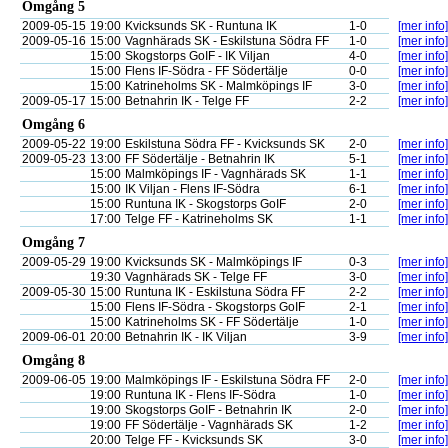
Omgång 5
2009-05-15
19:00
Kvicksunds SK - Runtuna IK
1-0
[mer info]
2009-05-16
15:00
Vagnhärads SK - Eskilstuna Södra FF
1-0
[mer info]
15:00
Skogstorps GoIF - IK Viljan
4-0
[mer info]
15:00
Flens IF-Södra - FF Södertälje
0-0
[mer info]
15:00
Katrineholms SK - Malmköpings IF
3-0
[mer info]
2009-05-17
15:00
Betnahrin IK - Telge FF
2-2
[mer info]
Omgång 6
2009-05-22
19:00
Eskilstuna Södra FF - Kvicksunds SK
2-0
[mer info]
2009-05-23
13:00
FF Södertälje - Betnahrin IK
5-1
[mer info]
15:00
Malmköpings IF - Vagnhärads SK
1-1
[mer info]
15:00
IK Viljan - Flens IF-Södra
6-1
[mer info]
15:00
Runtuna IK - Skogstorps GoIF
2-0
[mer info]
17:00
Telge FF - Katrineholms SK
1-1
[mer info]
Omgång 7
2009-05-29
19:00
Kvicksunds SK - Malmköpings IF
0-3
[mer info]
19:30
Vagnhärads SK - Telge FF
3-0
[mer info]
2009-05-30
15:00
Runtuna IK - Eskilstuna Södra FF
2-2
[mer info]
15:00
Flens IF-Södra - Skogstorps GoIF
2-1
[mer info]
15:00
Katrineholms SK - FF Södertälje
1-0
[mer info]
2009-06-01
20:00
Betnahrin IK - IK Viljan
3-9
[mer info]
Omgång 8
2009-06-05
19:00
Malmköpings IF - Eskilstuna Södra FF
2-0
[mer info]
19:00
Runtuna IK - Flens IF-Södra
1-0
[mer info]
19:00
Skogstorps GoIF - Betnahrin IK
2-0
[mer info]
19:00
FF Södertälje - Vagnhärads SK
1-2
[mer info]
20:00
Telge FF - Kvicksunds SK
3-0
[mer info]