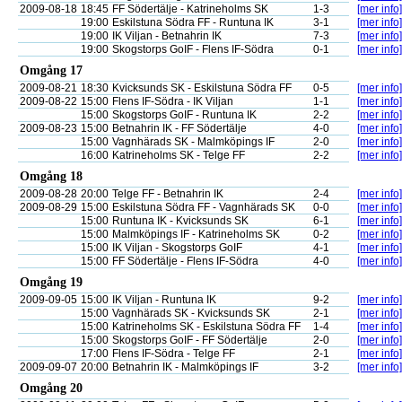
2009-08-18
18:45
FF Södertälje - Katrineholms SK
1-3
[mer info]
19:00
Eskilstuna Södra FF - Runtuna IK
3-1
[mer info]
19:00
IK Viljan - Betnahrin IK
7-3
[mer info]
19:00
Skogstorps GoIF - Flens IF-Södra
0-1
[mer info]
Omgång 17
2009-08-21
18:30
Kvicksunds SK - Eskilstuna Södra FF
0-5
[mer info]
2009-08-22
15:00
Flens IF-Södra - IK Viljan
1-1
[mer info]
15:00
Skogstorps GoIF - Runtuna IK
2-2
[mer info]
2009-08-23
15:00
Betnahrin IK - FF Södertälje
4-0
[mer info]
15:00
Vagnhärads SK - Malmköpings IF
2-0
[mer info]
16:00
Katrineholms SK - Telge FF
2-2
[mer info]
Omgång 18
2009-08-28
20:00
Telge FF - Betnahrin IK
2-4
[mer info]
2009-08-29
15:00
Eskilstuna Södra FF - Vagnhärads SK
0-0
[mer info]
15:00
Runtuna IK - Kvicksunds SK
6-1
[mer info]
15:00
Malmköpings IF - Katrineholms SK
0-2
[mer info]
15:00
IK Viljan - Skogstorps GoIF
4-1
[mer info]
15:00
FF Södertälje - Flens IF-Södra
4-0
[mer info]
Omgång 19
2009-09-05
15:00
IK Viljan - Runtuna IK
9-2
[mer info]
15:00
Vagnhärads SK - Kvicksunds SK
2-1
[mer info]
15:00
Katrineholms SK - Eskilstuna Södra FF
1-4
[mer info]
15:00
Skogstorps GoIF - FF Södertälje
2-0
[mer info]
17:00
Flens IF-Södra - Telge FF
2-1
[mer info]
2009-09-07
20:00
Betnahrin IK - Malmköpings IF
3-2
[mer info]
Omgång 20