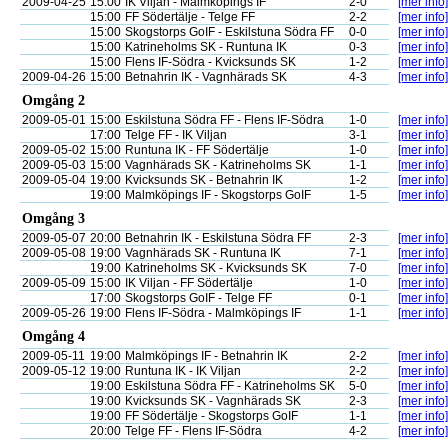
2009-04-25
15:00
IK Viljan - Malmköpings IF
2-0
[mer info]
15:00
FF Södertälje - Telge FF
2-2
[mer info]
15:00
Skogstorps GoIF - Eskilstuna Södra FF
0-0
[mer info]
15:00
Katrineholms SK - Runtuna IK
0-3
[mer info]
15:00
Flens IF-Södra - Kvicksunds SK
1-2
[mer info]
2009-04-26
15:00
Betnahrin IK - Vagnhärads SK
4-3
[mer info]
Omgång 2
2009-05-01
15:00
Eskilstuna Södra FF - Flens IF-Södra
1-0
[mer info]
17:00
Telge FF - IK Viljan
3-1
[mer info]
2009-05-02
15:00
Runtuna IK - FF Södertälje
1-0
[mer info]
2009-05-03
15:00
Vagnhärads SK - Katrineholms SK
1-1
[mer info]
2009-05-04
19:00
Kvicksunds SK - Betnahrin IK
1-2
[mer info]
19:00
Malmköpings IF - Skogstorps GoIF
1-5
[mer info]
Omgång 3
2009-05-07
20:00
Betnahrin IK - Eskilstuna Södra FF
2-3
[mer info]
2009-05-08
19:00
Vagnhärads SK - Runtuna IK
7-1
[mer info]
19:00
Katrineholms SK - Kvicksunds SK
7-0
[mer info]
2009-05-09
15:00
IK Viljan - FF Södertälje
1-0
[mer info]
17:00
Skogstorps GoIF - Telge FF
0-1
[mer info]
2009-05-26
19:00
Flens IF-Södra - Malmköpings IF
1-1
[mer info]
Omgång 4
2009-05-11
19:00
Malmköpings IF - Betnahrin IK
2-2
[mer info]
2009-05-12
19:00
Runtuna IK - IK Viljan
2-2
[mer info]
19:00
Eskilstuna Södra FF - Katrineholms SK
5-0
[mer info]
19:00
Kvicksunds SK - Vagnhärads SK
2-3
[mer info]
19:00
FF Södertälje - Skogstorps GoIF
1-1
[mer info]
20:00
Telge FF - Flens IF-Södra
4-2
[mer info]