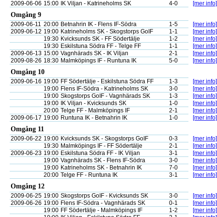
2009-06-06
15:00
IK Viljan - Katrineholms SK
4-0
[mer info]
Omgång 9
2009-06-11
20:00
Betnahrin IK - Flens IF-Södra
1-5
[mer info]
2009-06-12
19:00
Katrineholms SK - Skogstorps GoIF
1-1
[mer info]
19:30
Kvicksunds SK - FF Södertälje
1-2
[mer info]
19:30
Eskilstuna Södra FF - Telge FF
1-1
[mer info]
2009-06-13
15:00
Vagnhärads SK - IK Viljan
2-1
[mer info]
2009-08-26
18:30
Malmköpings IF - Runtuna IK
5-0
[mer info]
Omgång 10
2009-06-16
19:00
FF Södertälje - Eskilstuna Södra FF
1-3
[mer info]
19:00
Flens IF-Södra - Katrineholms SK
3-0
[mer info]
19:00
Skogstorps GoIF - Vagnhärads SK
1-3
[mer info]
19:00
IK Viljan - Kvicksunds SK
1-0
[mer info]
20:00
Telge FF - Malmköpings IF
2-1
[mer info]
2009-06-17
19:00
Runtuna IK - Betnahrin IK
1-0
[mer info]
Omgång 11
2009-06-22
19:00
Kvicksunds SK - Skogstorps GoIF
0-3
[mer info]
19:30
Malmköpings IF - FF Södertälje
2-1
[mer info]
2009-06-23
19:00
Eskilstuna Södra FF - IK Viljan
3-1
[mer info]
19:00
Vagnhärads SK - Flens IF-Södra
3-0
[mer info]
19:00
Katrineholms SK - Betnahrin IK
7-0
[mer info]
20:00
Telge FF - Runtuna IK
3-1
[mer info]
Omgång 12
2009-06-25
19:00
Skogstorps GoIF - Kvicksunds SK
3-0
[mer info]
2009-06-26
19:00
Flens IF-Södra - Vagnhärads SK
0-1
[mer info]
19:00
FF Södertälje - Malmköpings IF
1-2
[mer info]