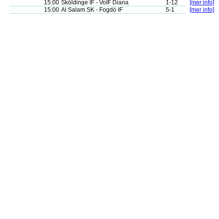
15:00
Sköldinge IF - VoIF Diana
1-12
[mer info]
15:00
Al Salam SK - Fogdö IF
5-1
[mer info]