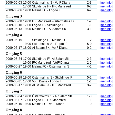
2009-05-03
15:00
Östermalms IS - VoIF Diana
2-3
[mer info]
17:00
Sköldinge IF - IFK Mariefred
0-3
[mer info]
2009-05-06
19:00
Malma FC - Fogdö IF
6-2
[mer info]
Omgång 3
2009-05-08
19:00
IFK Mariefred - Östermalms IS
1-2
[mer info]
2009-05-10
17:00
Fogdö IF - Sköldinge IF
1-1
[mer info]
2009-05-13
19:00
Malma FC - Al Salam SK
3-1
[mer info]
Omgång 4
2009-05-15
Sköldinge IF - Malma FC
1-2
[mer info]
19:00
Östermalms IS - Fogdö IF
5-0
[mer info]
2009-05-17
18:00
Al Salam SK - VoIF Diana
0-2
[mer info]
Omgång 5
2009-05-24
17:00
Sköldinge IF - Al Salam SK
2-3
[mer info]
19:00
IFK Mariefred - VoIF Diana
2-5
[mer info]
2009-05-27
19:00
Malma FC - Östermalms IS
4-1
[mer info]
Omgång 6
2009-05-29
19:00
Östermalms IS - Sköldinge IF
5-2
[mer info]
2009-05-31
17:00
VoIF Diana - Fogdö IF
1-1
[mer info]
2009-06-17
19:00
Al Salam SK - IFK Mariefred
3-2
[mer info]
Omgång 7
2009-06-04
19:00
Östermalms IS - Al Salam SK
1-3
[mer info]
2009-06-07
17:00
Fogdö IF - IFK Mariefred
1-1
[mer info]
2009-06-10
19:00
Malma FC - VoIF Diana
1-0
[mer info]
Omgång 8