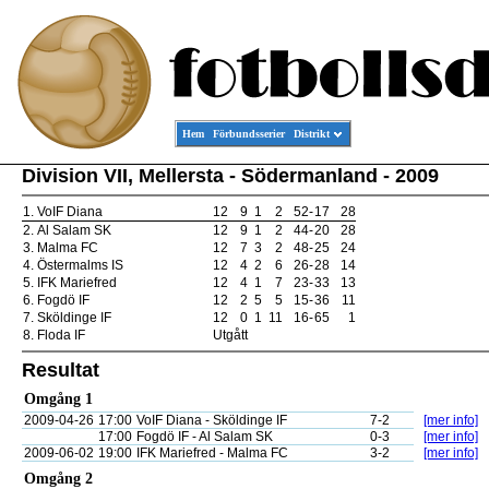
Hem
Förbundsserier
Distrikt
Division VII, Mellersta - Södermanland - 2009
1.
VoIF Diana
12
9
1
2
52
-
17
28
2.
Al Salam SK
12
9
1
2
44
-
20
28
3.
Malma FC
12
7
3
2
48
-
25
24
4.
Östermalms IS
12
4
2
6
26
-
28
14
5.
IFK Mariefred
12
4
1
7
23
-
33
13
6.
Fogdö IF
12
2
5
5
15
-
36
11
7.
Sköldinge IF
12
0
1
11
16
-
65
1
8.
Floda IF
Utgått
Resultat
Omgång 1
2009-04-26
17:00
VoIF Diana - Sköldinge IF
7-2
[mer info]
17:00
Fogdö IF - Al Salam SK
0-3
[mer info]
2009-06-02
19:00
IFK Mariefred - Malma FC
3-2
[mer info]
Omgång 2