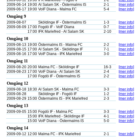
2009-06-12
19:00
IFK Mariefred - Fogdö IF
1-2
[mer info]
2009-06-14
19:00
Al Salam SK - Östermalms IS
2-1
[mer info]
2009-06-17
19:00
VoIF Diana - Malma FC
5-4
[mer info]
Omgång 9
2009-08-07
Sköldinge IF - Östermalms IS
1-3
[mer info]
2009-08-09
17:00
Fogdö IF - VoIF Diana
0-7
[mer info]
17:00
IFK Mariefred - Al Salam SK
2-10
[mer info]
Omgång 10
2009-08-13
19:00
Östermalms IS - Malma FC
2-2
[mer info]
2009-08-15
17:00
Al Salam SK - Sköldinge IF
7-1
[mer info]
2009-08-16
17:00
VoIF Diana - IFK Mariefred
3-0
[mer info]
Omgång 11
2009-08-20
20:00
Malma FC - Sköldinge IF
16-3
[mer info]
2009-08-23
17:00
VoIF Diana - Al Salam SK
2-4
[mer info]
17:00
Fogdö IF - Östermalms IS
2-2
[mer info]
Omgång 12
2009-08-18
18:30
Al Salam SK - Malma FC
3-3
[mer info]
2009-08-28
Sköldinge IF - Fogdö IF
1-2
[mer info]
2009-08-29
15:00
Östermalms IS - IFK Mariefred
2-3
[mer info]
Omgång 13
2009-09-05
15:00
Fogdö IF - Malma FC
3-3
[mer info]
15:00
IFK Mariefred - Sköldinge IF
4-1
[mer info]
15:00
VoIF Diana - Östermalms IS
5-0
[mer info]
Omgång 14
2009-09-12
12:00
Malma FC - IFK Mariefred
2-1
[mer info]