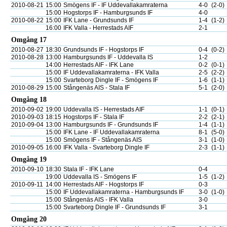
2010-08-21
15:00
Smögens IF - IF Uddevallakamraterna
4-0
(2-0)
15:00
Hogstorps IF - Hamburgsunds IF
4-0
2010-08-22
15:00
IFK Lane - Grundsunds IF
1-4
(1-2)
16:00
IFK Valla - Herrestads AIF
2-1
Omgång 17
2010-08-27
18:30
Grundsunds IF - Hogstorps IF
0-4
(0-2)
2010-08-28
13:00
Hamburgsunds IF - Uddevalla IS
1-2
14:00
Herrestads AIF - IFK Lane
0-2
(0-1)
15:00
IF Uddevallakamraterna - IFK Valla
2-5
(2-2)
15:00
Svarteborg Dingle IF - Smögens IF
1-6
(1-1)
2010-08-29
15:00
Stångenäs AIS - Stala IF
5-1
(2-0)
Omgång 18
2010-09-02
19:00
Uddevalla IS - Herrestads AIF
1-1
(0-1)
2010-09-03
18:15
Hogstorps IF - Stala IF
2-2
(2-1)
2010-09-04
13:00
Hamburgsunds IF - Grundsunds IF
1-4
(1-1)
15:00
IFK Lane - IF Uddevallakamraterna
8-1
(5-0)
15:00
Smögens IF - Stångenäs AIS
3-1
(1-0)
2010-09-05
16:00
IFK Valla - Svarteborg Dingle IF
2-3
(1-1)
Omgång 19
2010-09-10
18:30
Stala IF - IFK Lane
0-4
19:00
Uddevalla IS - Smögens IF
1-5
(1-2)
2010-09-11
14:00
Herrestads AIF - Hogstorps IF
0-3
15:00
IF Uddevallakamraterna - Hamburgsunds IF
3-0
(1-0)
15:00
Stångenäs AIS - IFK Valla
3-0
15:00
Svarteborg Dingle IF - Grundsunds IF
3-1
Omgång 20