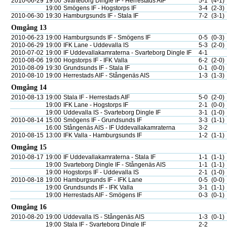
2010-06-29
19:00
Svarteborg Dingle IF - Herrestads AIF
5-1
(4-1)
19:00
Smögens IF - Hogstorps IF
3-4
(2-3)
2010-06-30
19:30
Hamburgsunds IF - Stala IF
7-2
(3-1)
Omgång 13
2010-06-23
19:00
Hamburgsunds IF - Smögens IF
0-5
(0-3)
2010-06-29
19:00
IFK Lane - Uddevalla IS
5-3
(2-0)
2010-07-02
19:00
IF Uddevallakamraterna - Svarteborg Dingle IF
4-1
2010-08-06
19:00
Hogstorps IF - IFK Valla
6-2
(2-0)
2010-08-09
19:30
Grundsunds IF - Stala IF
0-1
(0-0)
2010-08-10
19:00
Herrestads AIF - Stångenäs AIS
1-3
(1-3)
Omgång 14
2010-08-13
19:00
Stala IF - Herrestads AIF
5-0
(2-0)
19:00
IFK Lane - Hogstorps IF
2-1
(0-0)
19:00
Uddevalla IS - Svarteborg Dingle IF
3-1
(1-0)
2010-08-14
15:00
Smögens IF - Grundsunds IF
3-3
(1-1)
16:00
Stångenäs AIS - IF Uddevallakamraterna
3-2
2010-08-15
13:00
IFK Valla - Hamburgsunds IF
1-2
(1-1)
Omgång 15
2010-08-17
19:00
IF Uddevallakamraterna - Stala IF
1-1
(1-1)
19:00
Svarteborg Dingle IF - Stångenäs AIS
1-1
(1-1)
19:00
Hogstorps IF - Uddevalla IS
2-1
(1-0)
2010-08-18
19:00
Hamburgsunds IF - IFK Lane
0-5
(0-0)
19:00
Grundsunds IF - IFK Valla
3-1
(1-1)
19:00
Herrestads AIF - Smögens IF
0-3
(0-1)
Omgång 16
2010-08-20
19:00
Uddevalla IS - Stångenäs AIS
1-3
(0-1)
19:00
Stala IF - Svarteborg Dingle IF
2-2