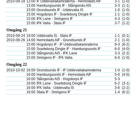
2010-09-18
12:00
IF Uddevallakamraterna - Herrestads AIF
3-1
(1-0)
13:00
Hamburgsunds IF - Stångenäs AIS
3-3
(1-1)
15:00
Grundsunds IF - Uddevalla IS
1-0
(1-0)
15:00
Hogstorps IF - Svarteborg Dingle IF
1-1
(1-0)
15:00
IFK Lane - Smögens IF
4-3
(1-0)
15:00
IFK Valla - Stala IF
3-7
(1-2)
Omgång 21
2010-09-24
19:00
Uddevalla IS - Stala IF
1-1
(0-1)
2010-09-26
14:00
Herrestads AIF - Grundsunds IF
2-1
(1-0)
15:00
Hogstorps IF - IF Uddevallakamraterna
9-3
(6-2)
15:00
Svarteborg Dingle IF - Hamburgsunds IF
6-0
(4-0)
15:00
Stångenäs AIS - IFK Lane
3-3
(2-2)
15:00
Smögens IF - IFK Valla
6-0
(1-0)
Omgång 22
2010-10-02
16:00
Grundsunds IF - IF Uddevallakamraterna
1-0
(1-0)
16:00
Hamburgsunds IF - Herrestads AIF
5-0
(4-0)
16:00
Stångenäs AIS - Hogstorps IF
5-3
16:00
IFK Lane - Svarteborg Dingle IF
6-2
(3-1)
16:00
IFK Valla - Uddevalla IS
3-6
(2-2)
16:00
Stala IF - Smögens IF
1-4
(0-2)