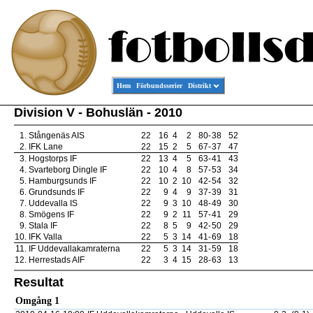
Hem
Förbundsserier
Distrikt
Division V - Bohuslän - 2010
1.
Stångenäs AIS
22
16
4
2
80
-
38
52
2.
IFK Lane
22
15
2
5
67
-
37
47
3.
Hogstorps IF
22
13
4
5
63
-
41
43
4.
Svarteborg Dingle IF
22
10
4
8
57
-
53
34
5.
Hamburgsunds IF
22
10
2
10
42
-
54
32
6.
Grundsunds IF
22
9
4
9
37
-
39
31
7.
Uddevalla IS
22
9
3
10
48
-
49
30
8.
Smögens IF
22
9
2
11
57
-
41
29
9.
Stala IF
22
8
5
9
42
-
50
29
10.
IFK Valla
22
5
3
14
41
-
69
18
11.
IF Uddevallakamraterna
22
5
3
14
31
-
59
18
12.
Herrestads AIF
22
3
4
15
28
-
63
13
Resultat
Omgång 1