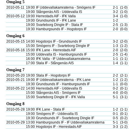
Omgång 5
2010-05-11
19:00
IF Uddevallakamraterna - Smögens IF
2-1
(1-0)
19:00
Stångenäs AIS - Uddevalla IS
3-2
(1-0)
2010-05-12
19:00
Herrestads AIF - IFK Valla
3-4
(1-0)
19:00
Grundsunds IF - IFK Lane
1-2
19:00
Svarteborg Dingle IF - Stala IF
2-5
(1-3)
19:30
Hamburgsunds IF - Hogstorps IF
2-0
(0-0)
Omgång 6
2010-05-15
14:00
Hogstorps IF - Grundsunds IF
3-2
(2-0)
15:00
Smögens IF - Svarteborg Dingle IF
1-3
(1-2)
2010-05-16
15:00
IFK Lane - Herrestads AIF
2-0
(2-0)
15:00
Uddevalla IS - Hamburgsunds IF
2-5
(1-4)
16:00
IFK Valla - IF Uddevallakamraterna
1-1
(1-1)
17:00
Stala IF - Stångenäs AIS
1-4
(1-1)
Omgång 7
2010-05-20
19:00
Stala IF - Hogstorps IF
2-2
(2-1)
2010-05-21
19:00
IF Uddevallakamraterna - IFK Lane
1-2
(1-2)
19:30
Grundsunds IF - Hamburgsunds IF
1-1
(0-0)
2010-05-22
14:00
Herrestads AIF - Uddevalla IS
0-2
(0-1)
15:00
Stångenäs AIS - Smögens IF
4-0
(0-0)
15:00
Svarteborg Dingle IF - IFK Valla
5-1
(3-1)
Omgång 8
2010-05-28
19:00
IFK Lane - Stala IF
1-2
(1-1)
19:00
Smögens IF - Uddevalla IS
0-1
(0-1)
19:30
Grundsunds IF - Svarteborg Dingle IF
0-5
(0-2)
2010-05-29
13:00
Hamburgsunds IF - IF Uddevallakamraterna
5-1
(3-0)
15:00
Hogstorps IF - Herrestads AIF
3-3
(1-2)