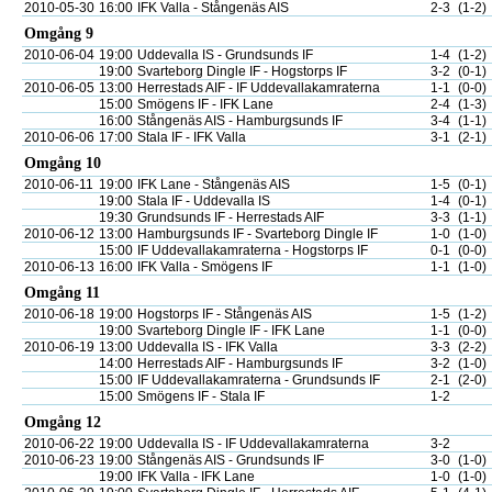
2010-05-30
16:00
IFK Valla - Stångenäs AIS
2-3
(1-2)
Omgång 9
2010-06-04
19:00
Uddevalla IS - Grundsunds IF
1-4
(1-2)
19:00
Svarteborg Dingle IF - Hogstorps IF
3-2
(0-1)
2010-06-05
13:00
Herrestads AIF - IF Uddevallakamraterna
1-1
(0-0)
15:00
Smögens IF - IFK Lane
2-4
(1-3)
16:00
Stångenäs AIS - Hamburgsunds IF
3-4
(1-1)
2010-06-06
17:00
Stala IF - IFK Valla
3-1
(2-1)
Omgång 10
2010-06-11
19:00
IFK Lane - Stångenäs AIS
1-5
(0-1)
19:00
Stala IF - Uddevalla IS
1-4
(0-1)
19:30
Grundsunds IF - Herrestads AIF
3-3
(1-1)
2010-06-12
13:00
Hamburgsunds IF - Svarteborg Dingle IF
1-0
(1-0)
15:00
IF Uddevallakamraterna - Hogstorps IF
0-1
(0-0)
2010-06-13
16:00
IFK Valla - Smögens IF
1-1
(1-0)
Omgång 11
2010-06-18
19:00
Hogstorps IF - Stångenäs AIS
1-5
(1-2)
19:00
Svarteborg Dingle IF - IFK Lane
1-1
(0-0)
2010-06-19
13:00
Uddevalla IS - IFK Valla
3-3
(2-2)
14:00
Herrestads AIF - Hamburgsunds IF
3-2
(1-0)
15:00
IF Uddevallakamraterna - Grundsunds IF
2-1
(2-0)
15:00
Smögens IF - Stala IF
1-2
Omgång 12
2010-06-22
19:00
Uddevalla IS - IF Uddevallakamraterna
3-2
2010-06-23
19:00
Stångenäs AIS - Grundsunds IF
3-0
(1-0)
19:00
IFK Valla - IFK Lane
1-0
(1-0)