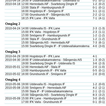
2010-04-16
19:00
IF Uddevallakamraterna - Uddevalla IS
0-2
(0-1)
2010-04-18
12:00
Herrestads AIF - Svarteborg Dingle IF
1-2
(0-2)
13:00
Stala IF - Hamburgsunds IF
0-1
(0-1)
16:00
Hogstorps IF - Smögens IF
3-1
(2-1)
17:00
Grundsunds IF - Stångenäs AIS
2-2
(2-1)
18:15
IFK Lane - IFK Valla
7-1
(4-1)
Omgång 2
2010-04-24
14:00
Uddevalla IS - IFK Lane
2-3
(1-3)
15:00
IFK Valla - Hogstorps IF
2-3
(1-1)
15:00
Smögens IF - Hamburgsunds IF
1-2
(1-2)
15:00
Stala IF - Grundsunds IF
1-2
(1-2)
15:00
Stångenäs AIS - Herrestads AIF
7-3
(6-1)
15:00
Svarteborg Dingle IF - IF Uddevallakamraterna
4-0
(3-0)
Omgång 3
2010-04-29
19:00
Hogstorps IF - IFK Lane
4-1
2010-04-30
19:00
IF Uddevallakamraterna - Stångenäs AIS
1-3
(0-2)
19:00
Svarteborg Dingle IF - Uddevalla IS
3-6
(2-3)
2010-05-01
12:00
Herrestads AIF - Stala IF
2-0
(1-0)
13:00
Hamburgsunds IF - IFK Valla
0-5
(0-1)
2010-05-02
16:00
Grundsunds IF - Smögens IF
2-0
(0-0)
Omgång 4
2010-05-06
19:00
Uddevalla IS - Hogstorps IF
1-2
(0-0)
2010-05-08
15:00
Smögens IF - Herrestads AIF
4-2
(2-1)
15:00
Stala IF - IF Uddevallakamraterna
2-1
(2-1)
15:00
Stångenäs AIS - Svarteborg Dingle IF
8-3
(3-2)
2010-05-09
15:00
IFK Lane - Hamburgsunds IF
3-0
(0-0)
17:00
IFK Valla - Grundsunds IF
0-1
(0-1)