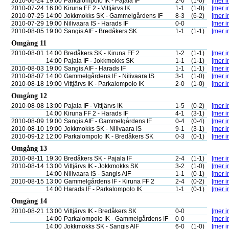
2010-06-24
19:00
Parkalompolo IK - Pajala IF
2-0
(1-0)
[mer i
2010-07-24
16:00
Kiruna FF 2 - Vittjärvs IK
1-1
(1-0)
[mer i
2010-07-25
14:00
Jokkmokks SK - Gammelgårdens IF
8-3
(6-2)
[mer i
2010-07-29
19:00
Nilivaara IS - Harads IF
0-0
[mer i
2010-08-05
19:00
Sangis AIF - Bredåkers SK
1-1
(1-1)
[mer i
Omgång 11
2010-08-01
14:00
Bredåkers SK - Kiruna FF 2
1-2
(1-1)
[mer i
14:00
Pajala IF - Jokkmokks SK
1-1
(1-1)
[mer i
2010-08-03
19:00
Sangis AIF - Harads IF
1-1
(1-1)
[mer i
2010-08-07
14:00
Gammelgårdens IF - Nilivaara IS
3-1
(1-0)
[mer i
2010-08-18
19:00
Vittjärvs IK - Parkalompolo IK
2-0
(1-0)
[mer i
Omgång 12
2010-08-08
13:00
Pajala IF - Vittjärvs IK
1-5
(0-2)
[mer i
14:00
Kiruna FF 2 - Harads IF
4-1
(3-1)
[mer i
2010-08-09
19:00
Sangis AIF - Gammelgårdens IF
0-4
(0-4)
[mer i
2010-08-10
19:00
Jokkmokks SK - Nilivaara IS
9-1
(3-1)
[mer i
2010-09-12
12:00
Parkalompolo IK - Bredåkers SK
0-3
(0-1)
[mer i
Omgång 13
2010-08-11
19:30
Bredåkers SK - Pajala IF
2-4
(1-1)
[mer i
2010-08-14
13:00
Vittjärvs IK - Jokkmokks SK
3-2
(1-0)
[mer i
14:00
Nilivaara IS - Sangis AIF
1-1
(0-1)
[mer i
2010-08-15
13:00
Gammelgårdens IF - Kiruna FF 2
2-4
(0-2)
[mer i
14:00
Harads IF - Parkalompolo IK
1-1
(0-1)
[mer i
Omgång 14
2010-08-21
13:00
Vittjärvs IK - Bredåkers SK
0-0
[mer i
14:00
Parkalompolo IK - Gammelgårdens IF
0-0
[mer i
14:00
Jokkmokks SK - Sangis AIF
6-0
(1-0)
[mer i