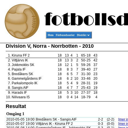
Hem
Förbundsserier
Distrikt
Division V, Norra - Norrbotten - 2010
1.
Kiruna FF 2
18
13
4
1
65
-
18
43
2.
Vittjärvs IK
18
13
3
2
50
-
25
42
3.
Jokkmokks SK
18
12
1
5
59
-
26
37
4.
Pajala IF
18
8
3
7
39
-
40
27
5.
Bredåkers SK
18
6
5
7
31
-
30
23
6.
Gammelgårdens IF
18
6
2
10
33
-
46
20
7.
Parkalompolo IK
18
5
4
9
28
-
31
19
8.
Sangis AIF
18
4
7
7
25
-
43
19
9.
Harads IF
18
5
3
10
27
-
37
18
10.
Nilivaara IS
18
0
4
14
18
-
79
4
Resultat
Omgång 1
2010-05-05
19:00
Bredåkers SK - Sangis AIF
2-2
(2-2)
[mer i
2010-05-07
19:00
Vittjärvs IK - Kiruna FF 2
0-3
(0-0)
[mer i