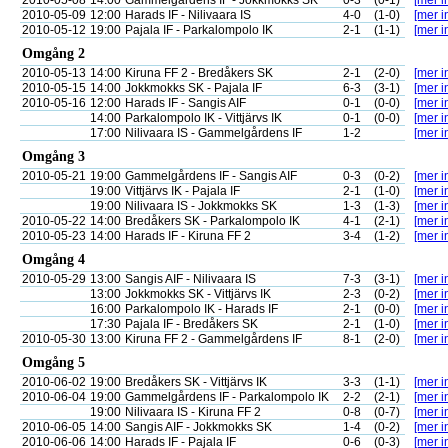
2010-05-08
14:00
Gammelgårdens IF - Jokkmokks SK
0-3
(0-1)
[mer i
2010-05-09
12:00
Harads IF - Nilivaara IS
4-0
(1-0)
[mer i
2010-05-12
19:00
Pajala IF - Parkalompolo IK
2-1
(1-1)
[mer i
Omgång 2
2010-05-13
14:00
Kiruna FF 2 - Bredåkers SK
2-1
(2-0)
[mer i
2010-05-15
14:00
Jokkmokks SK - Pajala IF
6-3
(3-1)
[mer i
2010-05-16
12:00
Harads IF - Sangis AIF
0-1
(0-0)
[mer i
14:00
Parkalompolo IK - Vittjärvs IK
0-1
(0-0)
[mer i
17:00
Nilivaara IS - Gammelgårdens IF
1-2
[mer i
Omgång 3
2010-05-21
19:00
Gammelgårdens IF - Sangis AIF
0-3
(0-2)
[mer i
19:00
Vittjärvs IK - Pajala IF
2-1
(1-0)
[mer i
19:00
Nilivaara IS - Jokkmokks SK
1-3
(1-3)
[mer i
2010-05-22
14:00
Bredåkers SK - Parkalompolo IK
4-1
(2-1)
[mer i
2010-05-23
14:00
Harads IF - Kiruna FF 2
3-4
(1-2)
[mer i
Omgång 4
2010-05-29
13:00
Sangis AIF - Nilivaara IS
7-3
(3-1)
[mer i
13:00
Jokkmokks SK - Vittjärvs IK
2-3
(0-2)
[mer i
16:00
Parkalompolo IK - Harads IF
2-1
(0-0)
[mer i
17:30
Pajala IF - Bredåkers SK
2-1
(1-0)
[mer i
2010-05-30
13:00
Kiruna FF 2 - Gammelgårdens IF
8-1
(2-0)
[mer i
Omgång 5
2010-06-02
19:00
Bredåkers SK - Vittjärvs IK
3-3
(1-1)
[mer i
2010-06-04
19:00
Gammelgårdens IF - Parkalompolo IK
2-2
(2-1)
[mer i
19:00
Nilivaara IS - Kiruna FF 2
0-8
(0-7)
[mer i
2010-06-05
14:00
Sangis AIF - Jokkmokks SK
1-4
(0-2)
[mer i
2010-06-06
14:00
Harads IF - Pajala IF
0-6
(0-3)
[mer i