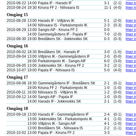
2010-08-22
14:00
Pajala IF - Harads IF
3-1
(2-1)
[mer i
2010-08-24
19:30
Kiruna FF 2 - Nilivaara IS
11-1
(4-0)
[mer i
Omgång 15
2010-08-28
13:00
Harads IF - Vittjärvs IK
5-1
(2-0)
[mer i
14:00
Nilivaara IS - Parkalompolo IK
2-3
(0-3)
[mer i
2010-08-29
13:00
Sangis AIF - Kiruna FF 2
0-0
[mer i
14:00
Gammelgårdens IF - Pajala IF
7-0
(2-0)
[mer i
2010-08-30
19:00
Bredåkers SK - Jokkmokks SK
0-3
(0-3)
[mer i
Omgång 16
2010-09-02
18:30
Bredåkers SK - Harads IF
3-0
(1-0)
[mer i
2010-09-04
13:00
Vittjärvs IK - Gammelgårdens IF
2-0
(0-0)
[mer i
16:00
Parkalompolo IK - Sangis AIF
6-0
(3-0)
[mer i
2010-09-05
13:00
Jokkmokks SK - Kiruna FF 2
3-2
(2-1)
[mer i
2010-10-07
19:00
Pajala IF - Nilivaara IS
5-0
(4-0)
[mer i
Omgång 17
2010-09-08
18:30
Gammelgårdens IF - Bredåkers SK
2-1
(0-1)
[mer i
19:00
Kiruna FF 2 - Parkalompolo IK
1-0
(1-0)
[mer i
2010-09-11
16:00
Nilivaara IS - Vittjärvs IK
1-2
(0-0)
[mer i
2010-09-12
14:00
Sangis AIF - Pajala IF
1-0
(0-0)
[mer i
14:00
Harads IF - Jokkmokks SK
2-1
(1-0)
[mer i
Omgång 18
2010-09-18
13:00
Harads IF - Gammelgårdens IF
2-4
(0-1)
[mer i
13:00
Jokkmokks SK - Parkalompolo IK
4-1
(1-0)
[mer i
13:00
Vittjärvs IK - Sangis AIF
4-1
(1-0)
[mer i
13:00
Bredåkers SK - Nilivaara IS
2-2
(1-1)
[mer i
2010-10-02
13:00
Pajala IF - Kiruna FF 2
3-3
[mer i