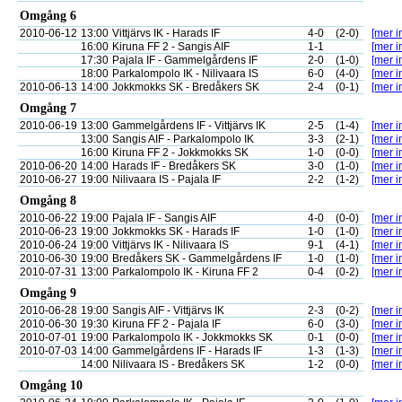
Omgång 6
2010-06-12
13:00
Vittjärvs IK - Harads IF
4-0
(2-0)
[mer i
16:00
Kiruna FF 2 - Sangis AIF
1-1
[mer i
17:30
Pajala IF - Gammelgårdens IF
2-0
(1-0)
[mer i
18:00
Parkalompolo IK - Nilivaara IS
6-0
(4-0)
[mer i
2010-06-13
14:00
Jokkmokks SK - Bredåkers SK
2-4
(0-1)
[mer i
Omgång 7
2010-06-19
13:00
Gammelgårdens IF - Vittjärvs IK
2-5
(1-4)
[mer i
13:00
Sangis AIF - Parkalompolo IK
3-3
(2-1)
[mer i
16:00
Kiruna FF 2 - Jokkmokks SK
1-0
(0-0)
[mer i
2010-06-20
14:00
Harads IF - Bredåkers SK
3-0
(1-0)
[mer i
2010-06-27
19:00
Nilivaara IS - Pajala IF
2-2
(1-2)
[mer i
Omgång 8
2010-06-22
19:00
Pajala IF - Sangis AIF
4-0
(0-0)
[mer i
2010-06-23
19:00
Jokkmokks SK - Harads IF
1-0
(1-0)
[mer i
2010-06-24
19:00
Vittjärvs IK - Nilivaara IS
9-1
(4-1)
[mer i
2010-06-30
19:00
Bredåkers SK - Gammelgårdens IF
1-0
(1-0)
[mer i
2010-07-31
13:00
Parkalompolo IK - Kiruna FF 2
0-4
(0-2)
[mer i
Omgång 9
2010-06-28
19:00
Sangis AIF - Vittjärvs IK
2-3
(0-2)
[mer i
2010-06-30
19:30
Kiruna FF 2 - Pajala IF
6-0
(3-0)
[mer i
2010-07-01
19:00
Parkalompolo IK - Jokkmokks SK
0-1
(0-0)
[mer i
2010-07-03
14:00
Gammelgårdens IF - Harads IF
1-3
(1-3)
[mer i
14:00
Nilivaara IS - Bredåkers SK
1-2
(0-0)
[mer i
Omgång 10