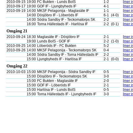
2010-09-15
19:00
FC Bukten - Lunds BoIS
1-2
[mer i
2010-09-17
19:00
GOF IF - Ljungbyheds IF
4-1
[mer i
2010-09-19
14:00
MKSF Pelagonija - Maglasäte IF
1-1
[mer i
14:00
Dösjöbro IF - Löberöds IF
6-1
(4-0)
[mer i
14:00
Södra Sandby IF - Teckomatorps SK
2-2
[mer i
16:00
Torna Hällestads IF - Harlösa IF
2-2
(0-1)
[mer i
Omgång 21
2010-09-24
18:30
Maglasäte IF - Dösjöbro IF
2-1
[mer i
19:00
Lunds BoIS - GOF IF
2-2
(1-0)
[mer i
2010-09-25
14:00
Löberöds IF - FC Bukten
5-2
[mer i
2010-09-26
14:00
MKSF Pelagonija - Teckomatorps SK
0-4
[mer i
14:00
Södra Sandby IF - Torna Hällestads IF
2-2
[mer i
15:00
Ljungbyheds IF - Harlösa IF
2-1
(0-0)
[mer i
Omgång 22
2010-10-03
15:00
MKSF Pelagonija - Södra Sandby IF
0-5
[mer i
15:00
Dösjöbro IF - Teckomatorps SK
3-0
[mer i
15:00
FC Bukten - Maglasäte IF
2-0
[mer i
15:00
GOF IF - Löberöds IF
2-1
[mer i
15:00
Harlösa IF - Lunds BoIS
0-5
[mer i
15:00
Torna Hällestads IF - Ljungbyheds IF
3-0
[mer i