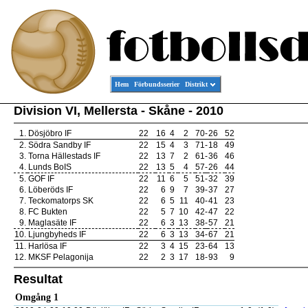
Hem
Förbundsserier
Distrikt
Division VI, Mellersta - Skåne - 2010
1.
Dösjöbro IF
22
16
4
2
70
-
26
52
2.
Södra Sandby IF
22
15
4
3
71
-
18
49
3.
Torna Hällestads IF
22
13
7
2
61
-
36
46
4.
Lunds BoIS
22
13
5
4
57
-
26
44
5.
GOF IF
22
11
6
5
51
-
32
39
6.
Löberöds IF
22
6
9
7
39
-
37
27
7.
Teckomatorps SK
22
6
5
11
40
-
41
23
8.
FC Bukten
22
5
7
10
42
-
47
22
9.
Maglasäte IF
22
6
3
13
38
-
57
21
10.
Ljungbyheds IF
22
6
3
13
34
-
67
21
11.
Harlösa IF
22
3
4
15
23
-
64
13
12.
MKSF Pelagonija
22
2
3
17
18
-
93
9
Resultat
Omgång 1