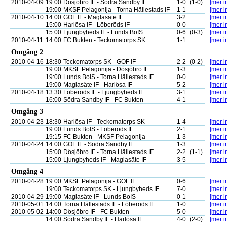
2010-04-09
19:00
Dösjöbro IF - Södra Sandby IF
1-0
(1-0)
[mer i
19:00
MKSF Pelagonija - Torna Hällestads IF
1-1
[mer i
2010-04-10
14:00
GOF IF - Maglasäte IF
3-2
[mer i
15:00
Harlösa IF - Löberöds IF
0-0
[mer i
15:00
Ljungbyheds IF - Lunds BoIS
0-6
(0-3)
[mer i
2010-04-11
14:00
FC Bukten - Teckomatorps SK
1-1
[mer i
Omgång 2
2010-04-16
18:30
Teckomatorps SK - GOF IF
2-2
(0-2)
[mer i
19:00
MKSF Pelagonija - Dösjöbro IF
1-3
[mer i
19:00
Lunds BoIS - Torna Hällestads IF
0-0
[mer i
19:00
Maglasäte IF - Harlösa IF
5-2
[mer i
2010-04-18
13:30
Löberöds IF - Ljungbyheds IF
3-1
[mer i
16:00
Södra Sandby IF - FC Bukten
4-1
[mer i
Omgång 3
2010-04-23
18:30
Harlösa IF - Teckomatorps SK
1-4
[mer i
19:00
Lunds BoIS - Löberöds IF
2-1
[mer i
19:15
FC Bukten - MKSF Pelagonija
1-3
[mer i
2010-04-24
14:00
GOF IF - Södra Sandby IF
1-3
[mer i
15:00
Dösjöbro IF - Torna Hällestads IF
2-2
(1-1)
[mer i
15:00
Ljungbyheds IF - Maglasäte IF
3-5
[mer i
Omgång 4
2010-04-28
19:00
MKSF Pelagonija - GOF IF
0-6
[mer i
19:00
Teckomatorps SK - Ljungbyheds IF
7-0
[mer i
2010-04-29
19:00
Maglasäte IF - Lunds BoIS
0-1
[mer i
2010-05-01
14:00
Torna Hällestads IF - Löberöds IF
1-0
[mer i
2010-05-02
14:00
Dösjöbro IF - FC Bukten
5-0
[mer i
14:00
Södra Sandby IF - Harlösa IF
4-0
(2-0)
[mer i