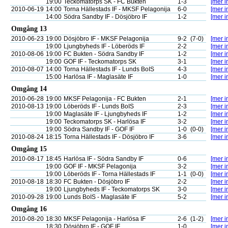
19:00
Teckomatorps SK - FC Bukten
1-3
[mer i
2010-06-19
14:00
Torna Hällestads IF - MKSF Pelagonija
6-0
[mer i
14:00
Södra Sandby IF - Dösjöbro IF
1-2
[mer i
Omgång 13
2010-06-23
19:00
Dösjöbro IF - MKSF Pelagonija
9-2
(7-0)
[mer i
19:00
Ljungbyheds IF - Löberöds IF
2-2
[mer i
2010-08-06
19:00
FC Bukten - Södra Sandby IF
1-2
[mer i
19:00
GOF IF - Teckomatorps SK
3-1
[mer i
2010-08-07
14:00
Torna Hällestads IF - Lunds BoIS
4-3
[mer i
15:00
Harlösa IF - Maglasäte IF
1-0
[mer i
Omgång 14
2010-06-28
19:00
MKSF Pelagonija - FC Bukten
2-1
[mer i
2010-08-13
19:00
Löberöds IF - Lunds BoIS
2-3
[mer i
19:00
Maglasäte IF - Ljungbyheds IF
1-2
[mer i
19:00
Teckomatorps SK - Harlösa IF
3-2
[mer i
19:00
Södra Sandby IF - GOF IF
1-0
(0-0)
[mer i
2010-08-24
18:15
Torna Hällestads IF - Dösjöbro IF
3-6
[mer i
Omgång 15
2010-08-17
18:45
Harlösa IF - Södra Sandby IF
0-6
[mer i
19:00
GOF IF - MKSF Pelagonija
3-2
[mer i
19:00
Löberöds IF - Torna Hällestads IF
1-1
(0-0)
[mer i
2010-08-18
18:30
FC Bukten - Dösjöbro IF
2-2
[mer i
19:00
Ljungbyheds IF - Teckomatorps SK
3-0
[mer i
2010-09-28
19:00
Lunds BoIS - Maglasäte IF
5-2
[mer i
Omgång 16
2010-08-20
18:30
MKSF Pelagonija - Harlösa IF
2-6
(1-2)
[mer i
18:30
Dösjöbro IF - GOF IF
1-0
[mer i