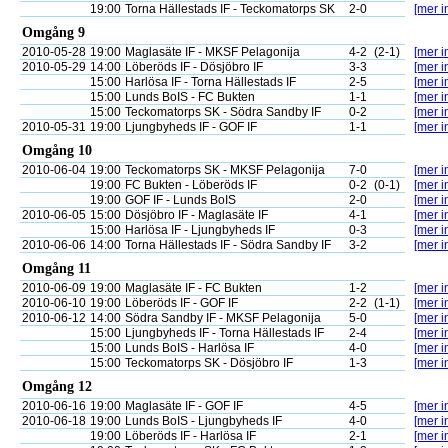
19:00
Torna Hällestads IF - Teckomatorps SK
2-0
[mer i
Omgång 9
2010-05-28
19:00
Maglasäte IF - MKSF Pelagonija
4-2
(2-1)
[mer i
2010-05-29
14:00
Löberöds IF - Dösjöbro IF
3-3
[mer i
15:00
Harlösa IF - Torna Hällestads IF
2-5
[mer i
15:00
Lunds BoIS - FC Bukten
1-1
[mer i
15:00
Teckomatorps SK - Södra Sandby IF
0-2
[mer i
2010-05-31
19:00
Ljungbyheds IF - GOF IF
1-1
[mer i
Omgång 10
2010-06-04
19:00
Teckomatorps SK - MKSF Pelagonija
7-0
[mer i
19:00
FC Bukten - Löberöds IF
0-2
(0-1)
[mer i
19:00
GOF IF - Lunds BoIS
2-0
[mer i
2010-06-05
15:00
Dösjöbro IF - Maglasäte IF
4-1
[mer i
15:00
Harlösa IF - Ljungbyheds IF
0-3
[mer i
2010-06-06
14:00
Torna Hällestads IF - Södra Sandby IF
3-2
[mer i
Omgång 11
2010-06-09
19:00
Maglasäte IF - FC Bukten
1-2
[mer i
2010-06-10
19:00
Löberöds IF - GOF IF
2-2
(1-1)
[mer i
2010-06-12
14:00
Södra Sandby IF - MKSF Pelagonija
5-0
[mer i
15:00
Ljungbyheds IF - Torna Hällestads IF
2-4
[mer i
15:00
Lunds BoIS - Harlösa IF
4-0
[mer i
15:00
Teckomatorps SK - Dösjöbro IF
1-3
[mer i
Omgång 12
2010-06-16
19:00
Maglasäte IF - GOF IF
4-5
[mer i
2010-06-18
19:00
Lunds BoIS - Ljungbyheds IF
4-0
[mer i
19:00
Löberöds IF - Harlösa IF
2-1
[mer i