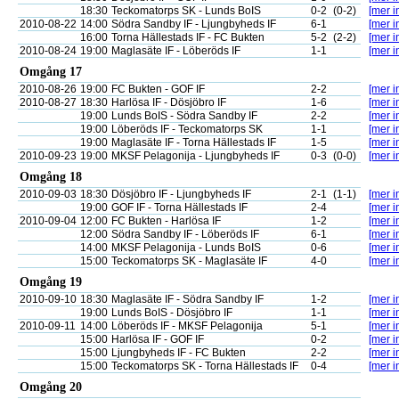
18:30
Teckomatorps SK - Lunds BoIS
0-2
(0-2)
[mer i
2010-08-22
14:00
Södra Sandby IF - Ljungbyheds IF
6-1
[mer i
16:00
Torna Hällestads IF - FC Bukten
5-2
(2-2)
[mer i
2010-08-24
19:00
Maglasäte IF - Löberöds IF
1-1
[mer i
Omgång 17
2010-08-26
19:00
FC Bukten - GOF IF
2-2
[mer i
2010-08-27
18:30
Harlösa IF - Dösjöbro IF
1-6
[mer i
19:00
Lunds BoIS - Södra Sandby IF
2-2
[mer i
19:00
Löberöds IF - Teckomatorps SK
1-1
[mer i
19:00
Maglasäte IF - Torna Hällestads IF
1-5
[mer i
2010-09-23
19:00
MKSF Pelagonija - Ljungbyheds IF
0-3
(0-0)
[mer i
Omgång 18
2010-09-03
18:30
Dösjöbro IF - Ljungbyheds IF
2-1
(1-1)
[mer i
19:00
GOF IF - Torna Hällestads IF
2-4
[mer i
2010-09-04
12:00
FC Bukten - Harlösa IF
1-2
[mer i
12:00
Södra Sandby IF - Löberöds IF
6-1
[mer i
14:00
MKSF Pelagonija - Lunds BoIS
0-6
[mer i
15:00
Teckomatorps SK - Maglasäte IF
4-0
[mer i
Omgång 19
2010-09-10
18:30
Maglasäte IF - Södra Sandby IF
1-2
[mer i
19:00
Lunds BoIS - Dösjöbro IF
1-1
[mer i
2010-09-11
14:00
Löberöds IF - MKSF Pelagonija
5-1
[mer i
15:00
Harlösa IF - GOF IF
0-2
[mer i
15:00
Ljungbyheds IF - FC Bukten
2-2
[mer i
15:00
Teckomatorps SK - Torna Hällestads IF
0-4
[mer i
Omgång 20