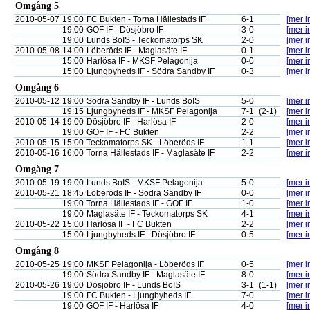
Omgång 5
2010-05-07
19:00
FC Bukten - Torna Hällestads IF
6-1
[mer i
19:00
GOF IF - Dösjöbro IF
3-0
[mer i
19:00
Lunds BoIS - Teckomatorps SK
2-0
[mer i
2010-05-08
14:00
Löberöds IF - Maglasäte IF
0-1
[mer i
15:00
Harlösa IF - MKSF Pelagonija
0-0
[mer i
15:00
Ljungbyheds IF - Södra Sandby IF
0-3
[mer i
Omgång 6
2010-05-12
19:00
Södra Sandby IF - Lunds BoIS
5-0
[mer i
19:15
Ljungbyheds IF - MKSF Pelagonija
7-1
(2-1)
[mer i
2010-05-14
19:00
Dösjöbro IF - Harlösa IF
2-0
[mer i
19:00
GOF IF - FC Bukten
2-2
[mer i
2010-05-15
15:00
Teckomatorps SK - Löberöds IF
1-1
[mer i
2010-05-16
16:00
Torna Hällestads IF - Maglasäte IF
2-2
[mer i
Omgång 7
2010-05-19
19:00
Lunds BoIS - MKSF Pelagonija
5-0
[mer i
2010-05-21
18:45
Löberöds IF - Södra Sandby IF
0-0
[mer i
19:00
Torna Hällestads IF - GOF IF
1-0
[mer i
19:00
Maglasäte IF - Teckomatorps SK
4-1
[mer i
2010-05-22
15:00
Harlösa IF - FC Bukten
2-2
[mer i
15:00
Ljungbyheds IF - Dösjöbro IF
0-5
[mer i
Omgång 8
2010-05-25
19:00
MKSF Pelagonija - Löberöds IF
0-5
[mer i
19:00
Södra Sandby IF - Maglasäte IF
8-0
[mer i
2010-05-26
19:00
Dösjöbro IF - Lunds BoIS
3-1
(1-1)
[mer i
19:00
FC Bukten - Ljungbyheds IF
7-0
[mer i
19:00
GOF IF - Harlösa IF
4-0
[mer i