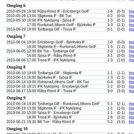
Omgång 6
2010-05-28
19:00
Råby-Rönö IF - Ericsbergs GoIF
1-6
(0-3)
[me
2010-05-29
13:00
Stigtomta IF - BK Tun
0-2
(0-0)
[me
2010-05-30
16:00
IFK Nyköping - Sjösa IF
1-3
(0-1)
[me
17:00
Runtuna/Löthens GoIF - Björkviks IF
3-3
(1-1)
[me
2010-06-29
19:00
Tystberga GIF - Trosa IF
6-1
(2-0)
[me
Omgång 7
2010-06-04
19:00
Ericsbergs GoIF - Björkviks IF
1-0
(0-0)
[me
19:00
Stigtomta IF - Runtuna/Löthens GoIF
1-5
(1-2)
[me
2010-06-05
12:00
BK Tun - Tystberga GIF
2-0
(1-0)
[me
16:00
Sjösa IF - Råby-Rönö IF
3-1
(0-0)
[me
2010-06-06
17:00
Trosa IF - IFK Nyköping
2-3
(1-0)
[me
Omgång 8
2010-06-10
19:00
Tystberga GIF - Stigtomta IF
1-1
(1-1)
[me
2010-06-13
16:00
Björkviks IF - Sjösa IF
1-3
(1-1)
[me
2010-06-14
19:00
Runtuna/Löthens GoIF - BK Tun
0-4
(0-3)
[me
2010-06-16
19:15
IFK Nyköping - Ericsbergs GoIF
2-2
(0-1)
[me
2010-06-17
19:00
Råby-Rönö IF - Trosa IF
9-0
(3-0)
[me
Omgång 9
2010-06-18
19:00
Tystberga GIF - Runtuna/Löthens GoIF
5-1
(2-1)
[me
2010-06-19
13:00
Stigtomta IF - IFK Nyköping
1-1
(1-0)
[me
2010-06-20
15:00
Sjösa IF - Ericsbergs GoIF
1-1
(0-1)
[me
18:00
Trosa IF - Björkviks IF
2-6
(2-2)
[me
2010-06-21
19:30
BK Tun - Råby-Rönö IF
5-2
(3-2)
[me
Omgång 10