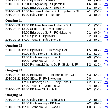
2010-06-23
19:00
Björkviks IF - Trosa IF
8-0
(5-0)
[me
2010-08-07
11:00
IFK Nyköping - Stigtomta IF
1-6
(0-6)
[me
15:00
Ericsbergs GoIF - Sjösa IF
1-1
(0-0)
[me
2010-08-08
17:00
Runtuna/Löthens GoIF - Tystberga GIF
2-1
(2-1)
[me
2010-08-11
19:00
Råby-Rönö IF - BK Tun
0-3
(0-0)
[me
Omgång 11
2010-06-28
19:00
BK Tun - Runtuna/Löthens GoIF
3-1
(2-1)
[me
2010-08-14
13:00
Stigtomta IF - Tystberga GIF
2-1
(1-1)
[me
15:00
Ericsbergs GoIF - IFK Nyköping
0-1
(0-0)
[me
16:00
Sjösa IF - Björkviks IF
6-2
(3-1)
[me
2010-08-15
17:00
Trosa IF - Råby-Rönö IF
0-2
(0-2)
[me
Omgång 12
2010-08-18
19:00
Björkviks IF - Ericsbergs GoIF
1-5
(0-2)
[me
19:00
Råby-Rönö IF - Sjösa IF
1-1
(1-0)
[me
19:00
IFK Nyköping - Trosa IF
7-0
(2-0)
[me
19:00
Tystberga GIF - BK Tun
0-1
(0-1)
[me
19:00
Runtuna/Löthens GoIF - Stigtomta IF
1-2
(1-1)
[me
Omgång 13
2010-08-21
15:00
Björkviks IF - Runtuna/Löthens GoIF
5-3
(2-2)
[me
2010-08-22
16:00
Sjösa IF - IFK Nyköping
0-0
[me
17:00
Ericsbergs GoIF - Råby-Rönö IF
4-2
(1-2)
[me
17:00
Trosa IF - Tystberga GIF
4-4
(0-2)
[me
2010-08-23
18:30
BK Tun - Stigtomta IF
1-2
(1-1)
[me
Omgång 14
2010-08-27
18:30
Råby-Rönö IF - Björkviks IF
2-2
(0-2)
[me
18:30
IFK Nyköping - BK Tun
2-2
(0-2)
[me
2010-08-28
15:00
Tystberga GIF - Sjösa IF
1-0
(1-0)
[me