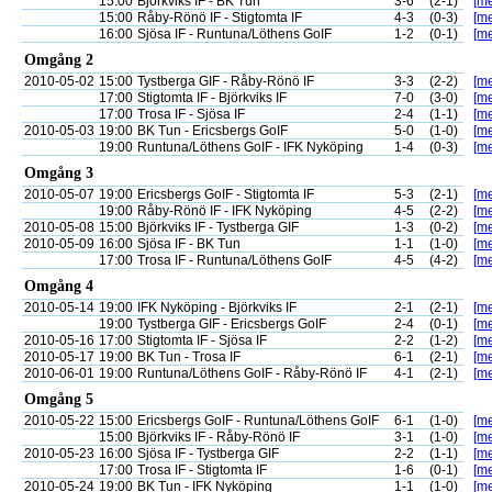
15:00
Björkviks IF - BK Tun
3-6
(2-1)
[me
15:00
Råby-Rönö IF - Stigtomta IF
4-3
(0-3)
[me
16:00
Sjösa IF - Runtuna/Löthens GoIF
1-2
(0-1)
[me
Omgång 2
2010-05-02
15:00
Tystberga GIF - Råby-Rönö IF
3-3
(2-2)
[me
17:00
Stigtomta IF - Björkviks IF
7-0
(3-0)
[me
17:00
Trosa IF - Sjösa IF
2-4
(1-1)
[me
2010-05-03
19:00
BK Tun - Ericsbergs GoIF
5-0
(1-0)
[me
19:00
Runtuna/Löthens GoIF - IFK Nyköping
1-4
(0-3)
[me
Omgång 3
2010-05-07
19:00
Ericsbergs GoIF - Stigtomta IF
5-3
(2-1)
[me
19:00
Råby-Rönö IF - IFK Nyköping
4-5
(2-2)
[me
2010-05-08
15:00
Björkviks IF - Tystberga GIF
1-3
(0-2)
[me
2010-05-09
16:00
Sjösa IF - BK Tun
1-1
(1-0)
[me
17:00
Trosa IF - Runtuna/Löthens GoIF
4-5
(4-2)
[me
Omgång 4
2010-05-14
19:00
IFK Nyköping - Björkviks IF
2-1
(2-1)
[me
19:00
Tystberga GIF - Ericsbergs GoIF
2-4
(0-1)
[me
2010-05-16
17:00
Stigtomta IF - Sjösa IF
2-2
(1-2)
[me
2010-05-17
19:00
BK Tun - Trosa IF
6-1
(2-1)
[me
2010-06-01
19:00
Runtuna/Löthens GoIF - Råby-Rönö IF
4-1
(2-1)
[me
Omgång 5
2010-05-22
15:00
Ericsbergs GoIF - Runtuna/Löthens GoIF
6-1
(1-0)
[me
15:00
Björkviks IF - Råby-Rönö IF
3-1
(1-0)
[me
2010-05-23
16:00
Sjösa IF - Tystberga GIF
2-2
(1-1)
[me
17:00
Trosa IF - Stigtomta IF
1-6
(0-1)
[me
2010-05-24
19:00
BK Tun - IFK Nyköping
1-1
(1-0)
[me