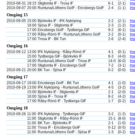
2010-08-31
18:15
Stigtomta IF - Trosa IF
6-1
(2-1)
[me
2010-09-07
20:00
Runtuna/Löthens GoIF - Ericsbergs GoIF
2-4
(1-1)
[me
Omgång 15
2010-09-05
15:00
Björkviks IF - IFK Nyköping
2-2
(2-1)
[me
16:00
Sjösa IF - Stigtomta IF
2-3
(1-2)
[me
17:00
Ericsbergs GoIF - Tystberga GIF
9-2
(6-1)
[me
17:00
Råby-Rönö IF - Runtuna/Löthens GoIF
2-2
(0-1)
[me
17:00
Trosa IF - BK Tun
2-6
(2-4)
[me
Omgång 16
2010-09-12
13:00
IFK Nyköping - Råby-Rönö IF
4-1
(0-1)
[me
15:00
Tystberga GIF - Björkviks IF
8-3
(4-0)
[me
16:00
Runtuna/Löthens GoIF - Trosa IF
14-0
(6-0)
[me
17:00
Stigtomta IF - Ericsbergs GoIF
7-2
(3-1)
[me
2010-09-21
20:00
BK Tun - Sjösa IF
0-2
(0-0)
[me
Omgång 17
2010-09-17
19:00
Ericsbergs GoIF - BK Tun
4-1
(1-0)
[me
2010-09-19
13:00
IFK Nyköping - Runtuna/Löthens GoIF
4-5
(3-2)
[me
15:00
Björkviks IF - Stigtomta IF
2-1
(2-0)
[me
16:00
Sjösa IF - Trosa IF
8-2
(4-2)
[me
17:00
Råby-Rönö IF - Tystberga GIF
1-7
(0-2)
[me
Omgång 18
2010-09-26
11:00
IFK Nyköping - Tystberga GIF
3-2
(1-2)
[me
11:00
Stigtomta IF - Råby-Rönö IF
15-1
(8-0)
[me
11:00
BK Tun - Björkviks IF
2-1
(1-0)
[me
11:00
Trosa IF - Ericsbergs GoIF
0-12
(0-5)
[me
11:00
Runtuna/Löthens GoIF - Sjösa IF
1-3
(0-2)
[me