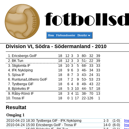
Hem
Förbundsserier
Distrikt
Division VI, Södra - Södermanland - 2010
1.
Ericsbergs GoIF
18
12
3
3
80
-
32
39
2.
BK Tun
18
12
3
3
51
-
22
39
3.
Stigtomta IF
18
10
3
5
68
-
33
33
4.
IFK Nyköping
18
9
6
3
46
-
34
33
5.
Sjösa IF
18
8
7
3
43
-
24
31
6.
Runtuna/Löthens GoIF
18
7
2
9
53
-
53
23
7.
Tystberga GIF
18
6
4
8
49
-
43
22
8.
Björkviks IF
18
5
3
10
44
-
57
18
9.
Råby-Rönö IF
18
3
4
11
38
-
70
13
10.
Trosa IF
18
0
1
17
22
-
126
1
Resultat
Omgång 1
2010-04-23
18:30
Tystberga GIF - IFK Nyköping
1-3
(1-0)
[me
2010-04-24
15:00
Ericsbergs GoIF - Trosa IF
14-0
(6-0)
[me