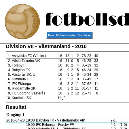
Hem
Förbundsserier
Distrikt
Division VII - Västmanland - 2010
1.
Assyriska FC (Västm.)
16
13
1
2
76
-
23
40
2.
Västerfärnebo AIK
16
11
0
5
46
-
25
33
3.
Forsby FF
16
10
2
4
35
-
19
32
4.
Babylon FK
16
9
2
5
46
-
34
29
5.
Västerås SK, U
16
9
1
6
45
-
34
28
6.
Himmeta IF
16
5
2
9
35
-
49
17
7.
IFK Ekberga
16
3
2
11
37
-
62
11
8.
Riddarhytte SK
16
3
2
11
31
-
57
11
9.
FC Sporting Västerås
16
2
2
12
25
-
73
8
10.
Kurdiska SK
Utgått
Resultat
Omgång 1
2010-04-28
19:00
Babylon FK - Västerfärnebo AIK
2-1
19:00
IFK Ekberga - Forsby FF
4-1
(1-0)