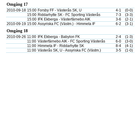
Omgång 17
2010-09-18
15:00
Forsby FF - Västerås SK, U
4-1
(0-0)
15:00
Riddarhytte SK - FC Sporting Västerås
7-3
(3-3)
15:00
IFK Ekberga - Västerfärnebo AIK
3-6
(2-1)
2010-09-19
15:00
Assyriska FC (Västm.) - Himmeta IF
6-2
(3-1)
Omgång 18
2010-09-26
11:00
IFK Ekberga - Babylon FK
2-4
(1-3)
11:00
Västerfärnebo AIK - FC Sporting Västerås
6-0
(3-0)
11:00
Himmeta IF - Riddarhytte SK
8-4
(4-1)
11:00
Västerås SK, U - Assyriska FC (Västm.)
3-5
(1-0)