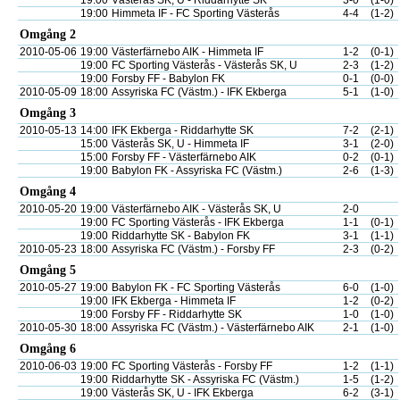
19:00
Västerås SK, U - Riddarhytte SK
3-0
(1-0)
19:00
Himmeta IF - FC Sporting Västerås
4-4
(1-2)
Omgång 2
2010-05-06
19:00
Västerfärnebo AIK - Himmeta IF
1-2
(0-1)
19:00
FC Sporting Västerås - Västerås SK, U
2-3
(1-2)
19:00
Forsby FF - Babylon FK
0-1
(0-0)
2010-05-09
18:00
Assyriska FC (Västm.) - IFK Ekberga
5-1
(1-0)
Omgång 3
2010-05-13
14:00
IFK Ekberga - Riddarhytte SK
7-2
(2-1)
15:00
Västerås SK, U - Himmeta IF
3-1
(2-0)
15:00
Forsby FF - Västerfärnebo AIK
0-2
(0-1)
19:00
Babylon FK - Assyriska FC (Västm.)
2-6
(1-3)
Omgång 4
2010-05-20
19:00
Västerfärnebo AIK - Västerås SK, U
2-0
19:00
FC Sporting Västerås - IFK Ekberga
1-1
(0-1)
19:00
Riddarhytte SK - Babylon FK
3-1
(1-1)
2010-05-23
18:00
Assyriska FC (Västm.) - Forsby FF
2-3
(0-2)
Omgång 5
2010-05-27
19:00
Babylon FK - FC Sporting Västerås
6-0
(1-0)
19:00
IFK Ekberga - Himmeta IF
1-2
(0-2)
19:00
Forsby FF - Riddarhytte SK
1-0
(1-0)
2010-05-30
18:00
Assyriska FC (Västm.) - Västerfärnebo AIK
2-1
(1-0)
Omgång 6
2010-06-03
19:00
FC Sporting Västerås - Forsby FF
1-2
(1-1)
19:00
Riddarhytte SK - Assyriska FC (Västm.)
1-5
(1-2)
19:00
Västerås SK, U - IFK Ekberga
6-2
(3-1)