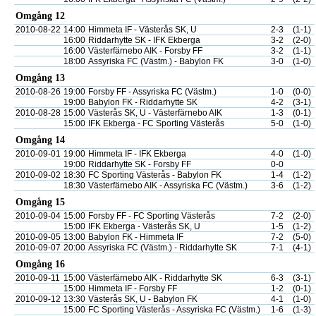
Omgång 12
2010-08-22
14:00
Himmeta IF - Västerås SK, U
2-3
(1-1)
16:00
Riddarhytte SK - IFK Ekberga
3-2
(2-0)
16:00
Västerfärnebo AIK - Forsby FF
3-2
(1-1)
18:00
Assyriska FC (Västm.) - Babylon FK
3-0
(1-0)
Omgång 13
2010-08-26
19:00
Forsby FF - Assyriska FC (Västm.)
1-0
(0-0)
19:00
Babylon FK - Riddarhytte SK
4-2
(3-1)
2010-08-28
15:00
Västerås SK, U - Västerfärnebo AIK
1-3
(0-1)
15:00
IFK Ekberga - FC Sporting Västerås
5-0
(1-0)
Omgång 14
2010-09-01
19:00
Himmeta IF - IFK Ekberga
4-0
(1-0)
19:00
Riddarhytte SK - Forsby FF
0-0
2010-09-02
18:30
FC Sporting Västerås - Babylon FK
1-4
(1-2)
18:30
Västerfärnebo AIK - Assyriska FC (Västm.)
3-6
(1-2)
Omgång 15
2010-09-04
15:00
Forsby FF - FC Sporting Västerås
7-2
(2-0)
15:00
IFK Ekberga - Västerås SK, U
1-5
(1-2)
2010-09-05
13:00
Babylon FK - Himmeta IF
7-2
(5-0)
2010-09-07
20:00
Assyriska FC (Västm.) - Riddarhytte SK
7-1
(4-1)
Omgång 16
2010-09-11
15:00
Västerfärnebo AIK - Riddarhytte SK
6-3
(3-1)
15:00
Himmeta IF - Forsby FF
1-2
(0-1)
2010-09-12
13:30
Västerås SK, U - Babylon FK
4-1
(1-0)
15:00
FC Sporting Västerås - Assyriska FC (Västm.)
1-6
(1-3)