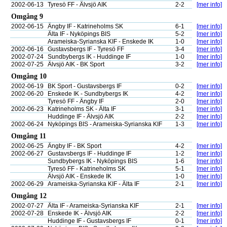
2002-06-13
Tyresö FF - Älvsjö AIK
2-2
[mer info]
Omgång 9
2002-06-15
Ängby IF - Katrineholms SK
6-1
[mer info]
Älta IF - Nyköpings BIS
5-2
[mer info]
Arameiska-Syrianska KIF - Enskede IK
1-0
[mer info]
2002-06-16
Gustavsbergs IF - Tyresö FF
3-4
[mer info]
2002-07-24
Sundbybergs IK - Huddinge IF
1-0
[mer info]
2002-07-25
Älvsjö AIK - BK Sport
3-2
[mer info]
Omgång 10
2002-06-19
BK Sport - Gustavsbergs IF
0-2
[mer info]
2002-06-20
Enskede IK - Sundbybergs IK
4-2
[mer info]
Tyresö FF - Ängby IF
2-0
[mer info]
2002-06-23
Katrineholms SK - Älta IF
3-1
[mer info]
Huddinge IF - Älvsjö AIK
2-2
[mer info]
2002-06-24
Nyköpings BIS - Arameiska-Syrianska KIF
1-3
[mer info]
Omgång 11
2002-06-25
Ängby IF - BK Sport
4-2
[mer info]
2002-06-27
Gustavsbergs IF - Huddinge IF
1-2
[mer info]
Sundbybergs IK - Nyköpings BIS
1-6
[mer info]
Tyresö FF - Katrineholms SK
5-1
[mer info]
Älvsjö AIK - Enskede IK
1-0
[mer info]
2002-06-29
Arameiska-Syrianska KIF - Älta IF
2-1
[mer info]
Omgång 12
2002-07-27
Älta IF - Arameiska-Syrianska KIF
2-1
[mer info]
2002-07-28
Enskede IK - Älvsjö AIK
2-2
[mer info]
Huddinge IF - Gustavsbergs IF
0-1
[mer info]