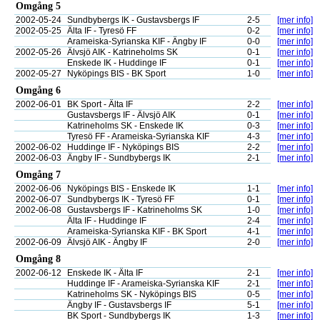
Omgång 5
2002-05-24
Sundbybergs IK - Gustavsbergs IF
2-5
[mer info]
2002-05-25
Älta IF - Tyresö FF
0-2
[mer info]
Arameiska-Syrianska KIF - Ängby IF
0-0
[mer info]
2002-05-26
Älvsjö AIK - Katrineholms SK
0-1
[mer info]
Enskede IK - Huddinge IF
0-1
[mer info]
2002-05-27
Nyköpings BIS - BK Sport
1-0
[mer info]
Omgång 6
2002-06-01
BK Sport - Älta IF
2-2
[mer info]
Gustavsbergs IF - Älvsjö AIK
0-1
[mer info]
Katrineholms SK - Enskede IK
0-3
[mer info]
Tyresö FF - Arameiska-Syrianska KIF
4-3
[mer info]
2002-06-02
Huddinge IF - Nyköpings BIS
2-2
[mer info]
2002-06-03
Ängby IF - Sundbybergs IK
2-1
[mer info]
Omgång 7
2002-06-06
Nyköpings BIS - Enskede IK
1-1
[mer info]
2002-06-07
Sundbybergs IK - Tyresö FF
0-1
[mer info]
2002-06-08
Gustavsbergs IF - Katrineholms SK
1-0
[mer info]
Älta IF - Huddinge IF
2-4
[mer info]
Arameiska-Syrianska KIF - BK Sport
4-1
[mer info]
2002-06-09
Älvsjö AIK - Ängby IF
2-0
[mer info]
Omgång 8
2002-06-12
Enskede IK - Älta IF
2-1
[mer info]
Huddinge IF - Arameiska-Syrianska KIF
2-1
[mer info]
Katrineholms SK - Nyköpings BIS
0-5
[mer info]
Ängby IF - Gustavsbergs IF
5-1
[mer info]
BK Sport - Sundbybergs IK
1-3
[mer info]