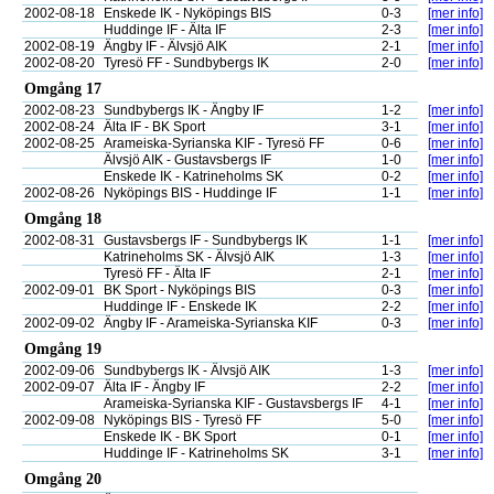
2002-08-18
Enskede IK - Nyköpings BIS
0-3
[mer info]
Huddinge IF - Älta IF
2-3
[mer info]
2002-08-19
Ängby IF - Älvsjö AIK
2-1
[mer info]
2002-08-20
Tyresö FF - Sundbybergs IK
2-0
[mer info]
Omgång 17
2002-08-23
Sundbybergs IK - Ängby IF
1-2
[mer info]
2002-08-24
Älta IF - BK Sport
3-1
[mer info]
2002-08-25
Arameiska-Syrianska KIF - Tyresö FF
0-6
[mer info]
Älvsjö AIK - Gustavsbergs IF
1-0
[mer info]
Enskede IK - Katrineholms SK
0-2
[mer info]
2002-08-26
Nyköpings BIS - Huddinge IF
1-1
[mer info]
Omgång 18
2002-08-31
Gustavsbergs IF - Sundbybergs IK
1-1
[mer info]
Katrineholms SK - Älvsjö AIK
1-3
[mer info]
Tyresö FF - Älta IF
2-1
[mer info]
2002-09-01
BK Sport - Nyköpings BIS
0-3
[mer info]
Huddinge IF - Enskede IK
2-2
[mer info]
2002-09-02
Ängby IF - Arameiska-Syrianska KIF
0-3
[mer info]
Omgång 19
2002-09-06
Sundbybergs IK - Älvsjö AIK
1-3
[mer info]
2002-09-07
Älta IF - Ängby IF
2-2
[mer info]
Arameiska-Syrianska KIF - Gustavsbergs IF
4-1
[mer info]
2002-09-08
Nyköpings BIS - Tyresö FF
5-0
[mer info]
Enskede IK - BK Sport
0-1
[mer info]
Huddinge IF - Katrineholms SK
3-1
[mer info]
Omgång 20