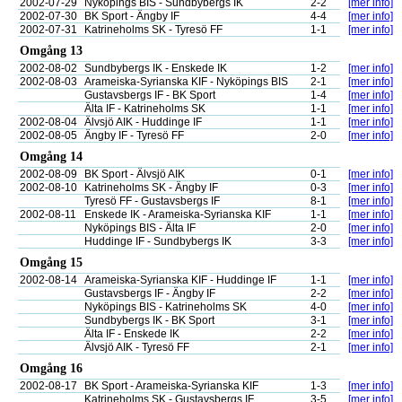
2002-07-29
Nyköpings BIS - Sundbybergs IK
2-2
[mer info]
2002-07-30
BK Sport - Ängby IF
4-4
[mer info]
2002-07-31
Katrineholms SK - Tyresö FF
1-1
[mer info]
Omgång 13
2002-08-02
Sundbybergs IK - Enskede IK
1-2
[mer info]
2002-08-03
Arameiska-Syrianska KIF - Nyköpings BIS
2-1
[mer info]
Gustavsbergs IF - BK Sport
1-4
[mer info]
Älta IF - Katrineholms SK
1-1
[mer info]
2002-08-04
Älvsjö AIK - Huddinge IF
1-1
[mer info]
2002-08-05
Ängby IF - Tyresö FF
2-0
[mer info]
Omgång 14
2002-08-09
BK Sport - Älvsjö AIK
0-1
[mer info]
2002-08-10
Katrineholms SK - Ängby IF
0-3
[mer info]
Tyresö FF - Gustavsbergs IF
8-1
[mer info]
2002-08-11
Enskede IK - Arameiska-Syrianska KIF
1-1
[mer info]
Nyköpings BIS - Älta IF
2-0
[mer info]
Huddinge IF - Sundbybergs IK
3-3
[mer info]
Omgång 15
2002-08-14
Arameiska-Syrianska KIF - Huddinge IF
1-1
[mer info]
Gustavsbergs IF - Ängby IF
2-2
[mer info]
Nyköpings BIS - Katrineholms SK
4-0
[mer info]
Sundbybergs IK - BK Sport
3-1
[mer info]
Älta IF - Enskede IK
2-2
[mer info]
Älvsjö AIK - Tyresö FF
2-1
[mer info]
Omgång 16
2002-08-17
BK Sport - Arameiska-Syrianska KIF
1-3
[mer info]
Katrineholms SK - Gustavsbergs IF
3-5
[mer info]