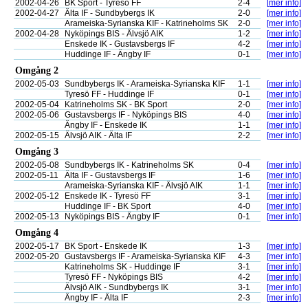
2002-04-26
BK Sport - Tyresö FF
2-4
[mer info]
2002-04-27
Älta IF - Sundbybergs IK
2-0
[mer info]
Arameiska-Syrianska KIF - Katrineholms SK
2-0
[mer info]
2002-04-28
Nyköpings BIS - Älvsjö AIK
1-2
[mer info]
Enskede IK - Gustavsbergs IF
4-2
[mer info]
Huddinge IF - Ängby IF
0-1
[mer info]
Omgång 2
2002-05-03
Sundbybergs IK - Arameiska-Syrianska KIF
1-1
[mer info]
Tyresö FF - Huddinge IF
0-1
[mer info]
2002-05-04
Katrineholms SK - BK Sport
2-0
[mer info]
2002-05-06
Gustavsbergs IF - Nyköpings BIS
4-0
[mer info]
Ängby IF - Enskede IK
1-1
[mer info]
2002-05-15
Älvsjö AIK - Älta IF
2-2
[mer info]
Omgång 3
2002-05-08
Sundbybergs IK - Katrineholms SK
0-4
[mer info]
2002-05-11
Älta IF - Gustavsbergs IF
1-6
[mer info]
Arameiska-Syrianska KIF - Älvsjö AIK
1-1
[mer info]
2002-05-12
Enskede IK - Tyresö FF
3-1
[mer info]
Huddinge IF - BK Sport
4-0
[mer info]
2002-05-13
Nyköpings BIS - Ängby IF
0-1
[mer info]
Omgång 4
2002-05-17
BK Sport - Enskede IK
1-3
[mer info]
2002-05-20
Gustavsbergs IF - Arameiska-Syrianska KIF
4-3
[mer info]
Katrineholms SK - Huddinge IF
3-1
[mer info]
Tyresö FF - Nyköpings BIS
4-2
[mer info]
Älvsjö AIK - Sundbybergs IK
3-1
[mer info]
Ängby IF - Älta IF
2-3
[mer info]