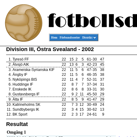
Hem
Förbundsserier
Distrikt
Division III, Östra Svealand - 2002
1.
Tyresö FF
22
15
2
5
61
-
30
47
2.
Älvsjö AIK
22
13
6
3
42
-
23
45
3.
Arameiska-Syrianska KIF
22
11
5
6
47
-
35
38
4.
Ängby IF
22
11
5
6
46
-
35
38
5.
Nyköpings BIS
22
11
4
7
52
-
31
37
6.
Huddinge IF
22
8
7
7
37
-
34
31
7.
Enskede IK
22
8
6
8
33
-
31
30
8.
Gustavsbergs IF
22
9
2
11
45
-
50
29
9.
Älta IF
22
8
5
9
41
-
47
29
10.
Katrineholms SK
22
7
3
12
30
-
49
24
11.
Sundbybergs IK
22
3
4
15
30
-
62
13
12.
BK Sport
22
2
3
17
24
-
61
9
Resultat
Omgång 1