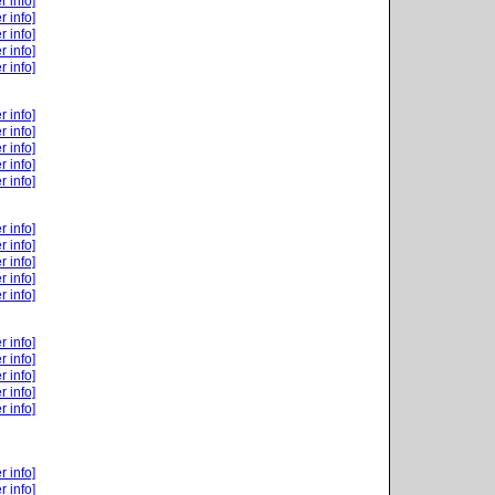
r info]
r info]
r info]
r info]
r info]
r info]
r info]
r info]
r info]
r info]
r info]
r info]
r info]
r info]
r info]
r info]
r info]
r info]
r info]
r info]
r info]
r info]