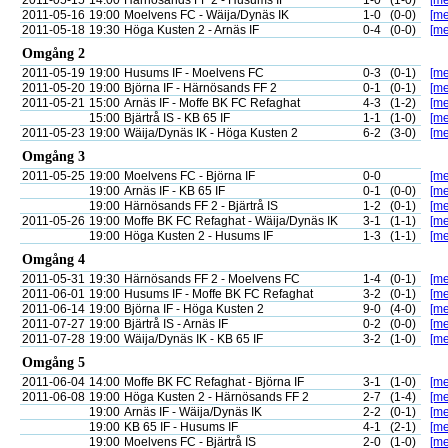
2011-05-15
14:00
Härnösands FF 2 - Husums IF
1-0
(1-0)
[me
2011-05-16
19:00
Moelvens FC - Wäija/Dynäs IK
1-0
(0-0)
[me
2011-05-18
19:30
Höga Kusten 2 - Arnäs IF
0-4
(0-0)
[me
Omgång 2
2011-05-19
19:00
Husums IF - Moelvens FC
0-3
(0-1)
[me
2011-05-20
19:00
Björna IF - Härnösands FF 2
0-1
(0-1)
[me
2011-05-21
15:00
Arnäs IF - Moffe BK FC Refaghat
4-3
(1-2)
[me
15:00
Bjärtrå IS - KB 65 IF
1-1
(1-0)
[me
2011-05-23
19:00
Wäija/Dynäs IK - Höga Kusten 2
6-2
(3-0)
[me
Omgång 3
2011-05-25
19:00
Moelvens FC - Björna IF
0-0
[me
19:00
Arnäs IF - KB 65 IF
0-1
(0-0)
[me
19:00
Härnösands FF 2 - Bjärtrå IS
1-2
(0-1)
[me
2011-05-26
19:00
Moffe BK FC Refaghat - Wäija/Dynäs IK
3-1
(1-1)
[me
19:00
Höga Kusten 2 - Husums IF
1-3
(1-1)
[me
Omgång 4
2011-05-31
19:30
Härnösands FF 2 - Moelvens FC
1-4
(0-1)
[me
2011-06-01
19:00
Husums IF - Moffe BK FC Refaghat
3-2
(0-1)
[me
2011-06-14
19:00
Björna IF - Höga Kusten 2
9-0
(4-0)
[me
2011-07-27
19:00
Bjärtrå IS - Arnäs IF
0-2
(0-0)
[me
2011-07-28
19:00
Wäija/Dynäs IK - KB 65 IF
3-2
(1-0)
[me
Omgång 5
2011-06-04
14:00
Moffe BK FC Refaghat - Björna IF
3-1
(1-0)
[me
2011-06-08
19:00
Höga Kusten 2 - Härnösands FF 2
2-7
(1-4)
[me
19:00
Arnäs IF - Wäija/Dynäs IK
2-2
(0-1)
[me
19:00
KB 65 IF - Husums IF
4-1
(2-1)
[me
19:00
Moelvens FC - Bjärtrå IS
2-0
(1-0)
[me