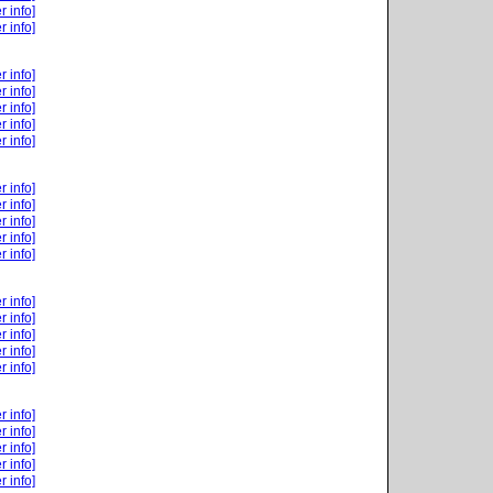
r info]
r info]
r info]
r info]
r info]
r info]
r info]
r info]
r info]
r info]
r info]
r info]
r info]
r info]
r info]
r info]
r info]
r info]
r info]
r info]
r info]
r info]