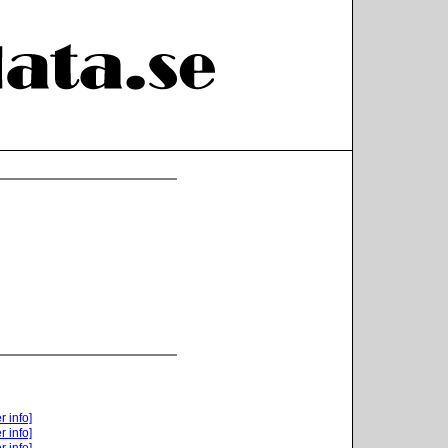
r info]
r info]