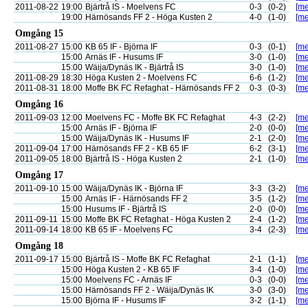
2011-08-22
19:00
Bjärtrå IS - Moelvens FC
0-3
(0-2)
[me
19:00
Härnösands FF 2 - Höga Kusten 2
4-0
(1-0)
[me
Omgång 15
2011-08-27
15:00
KB 65 IF - Björna IF
0-3
(0-1)
[me
15:00
Arnäs IF - Husums IF
3-0
(1-0)
[me
15:00
Wäija/Dynäs IK - Bjärtrå IS
3-0
(1-0)
[me
2011-08-29
18:30
Höga Kusten 2 - Moelvens FC
6-6
(1-2)
[me
2011-08-31
18:00
Moffe BK FC Refaghat - Härnösands FF 2
0-3
(0-3)
[me
Omgång 16
2011-09-03
12:00
Moelvens FC - Moffe BK FC Refaghat
4-3
(2-2)
[me
15:00
Arnäs IF - Björna IF
2-0
(0-0)
[me
15:00
Wäija/Dynäs IK - Husums IF
2-1
(2-0)
[me
2011-09-04
17:00
Härnösands FF 2 - KB 65 IF
6-2
(3-1)
[me
2011-09-05
18:00
Bjärtrå IS - Höga Kusten 2
2-1
(1-0)
[me
Omgång 17
2011-09-10
15:00
Wäija/Dynäs IK - Björna IF
3-3
(3-2)
[me
15:00
Arnäs IF - Härnösands FF 2
3-5
(1-2)
[me
15:00
Husums IF - Bjärtrå IS
2-0
(0-0)
[me
2011-09-11
15:00
Moffe BK FC Refaghat - Höga Kusten 2
2-4
(1-2)
[me
2011-09-14
18:00
KB 65 IF - Moelvens FC
3-4
(2-3)
[me
Omgång 18
2011-09-17
15:00
Bjärtrå IS - Moffe BK FC Refaghat
2-1
(1-1)
[me
15:00
Höga Kusten 2 - KB 65 IF
3-4
(1-0)
[me
15:00
Moelvens FC - Arnäs IF
0-3
(0-0)
[me
15:00
Härnösands FF 2 - Wäija/Dynäs IK
3-0
(3-0)
[me
15:00
Björna IF - Husums IF
3-2
(1-1)
[me