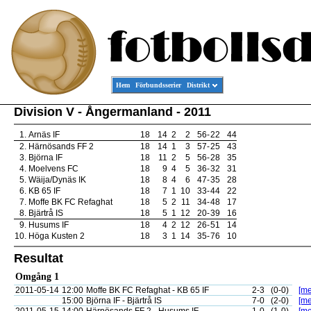
Hem
Förbundsserier
Distrikt
Division V - Ångermanland - 2011
1.
Arnäs IF
18
14
2
2
56
-
22
44
2.
Härnösands FF 2
18
14
1
3
57
-
25
43
3.
Björna IF
18
11
2
5
56
-
28
35
4.
Moelvens FC
18
9
4
5
36
-
32
31
5.
Wäija/Dynäs IK
18
8
4
6
47
-
35
28
6.
KB 65 IF
18
7
1
10
33
-
44
22
7.
Moffe BK FC Refaghat
18
5
2
11
34
-
48
17
8.
Bjärtrå IS
18
5
1
12
20
-
39
16
9.
Husums IF
18
4
2
12
26
-
51
14
10.
Höga Kusten 2
18
3
1
14
35
-
76
10
Resultat
Omgång 1
2011-05-14
12:00
Moffe BK FC Refaghat - KB 65 IF
2-3
(0-0)
[me
15:00
Björna IF - Bjärtrå IS
7-0
(2-0)
[me