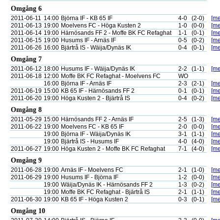
Omgång 6
2011-06-11
14:00
Björna IF - KB 65 IF
4-0
(2-0)
[me
2011-06-13
19:00
Moelvens FC - Höga Kusten 2
1-0
(0-0)
[me
2011-06-14
19:00
Härnösands FF 2 - Moffe BK FC Refaghat
1-1
(0-1)
[me
2011-06-15
19:00
Husums IF - Arnäs IF
0-5
(0-2)
[me
2011-06-26
16:00
Bjärtrå IS - Wäija/Dynäs IK
0-4
(0-1)
[me
Omgång 7
2011-06-12
18:00
Husums IF - Wäija/Dynäs IK
2-2
(1-1)
[me
2011-06-18
12:00
Moffe BK FC Refaghat - Moelvens FC
WO
16:00
Björna IF - Arnäs IF
2-3
(2-1)
[me
2011-06-19
15:00
KB 65 IF - Härnösands FF 2
0-1
(0-1)
[me
2011-06-20
19:00
Höga Kusten 2 - Bjärtrå IS
0-4
(0-2)
[me
Omgång 8
2011-05-29
15:00
Härnösands FF 2 - Arnäs IF
2-5
(1-3)
[me
2011-06-22
19:00
Moelvens FC - KB 65 IF
2-0
(0-0)
[me
19:00
Björna IF - Wäija/Dynäs IK
3-1
(1-1)
[me
19:00
Bjärtrå IS - Husums IF
4-0
(4-0)
[me
2011-06-27
19:00
Höga Kusten 2 - Moffe BK FC Refaghat
7-1
(4-0)
[me
Omgång 9
2011-06-28
19:00
Arnäs IF - Moelvens FC
2-1
(1-0)
[me
2011-06-29
19:00
Husums IF - Björna IF
1-2
(0-0)
[me
19:00
Wäija/Dynäs IK - Härnösands FF 2
1-3
(0-2)
[me
19:00
Moffe BK FC Refaghat - Bjärtrå IS
2-1
(1-1)
[me
2011-06-30
19:00
KB 65 IF - Höga Kusten 2
0-3
(0-1)
[me
Omgång 10