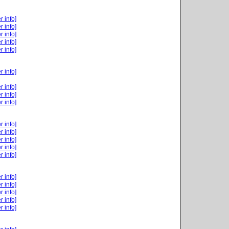
r info]
r info]
r info]
r info]
r info]
r info]
r info]
r info]
r info]
r info]
r info]
r info]
r info]
r info]
r info]
r info]
r info]
r info]
r info]