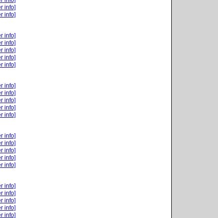
r info]
r info]
r info]
r info]
r info]
r info]
r info]
r info]
r info]
r info]
r info]
r info]
r info]
r info]
r info]
r info]
r info]
r info]
r info]
r info]
r info]
r info]
r info]