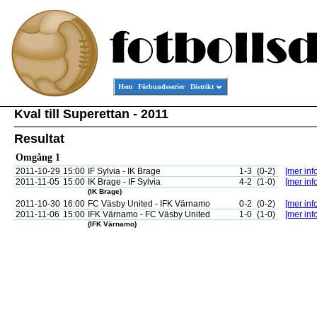
Hem
Förbundsserier
Distrikt
Kval till Superettan - 2011
Resultat
Omgång 1
2011-10-29
15:00
IF Sylvia - IK Brage
1-3
(0-2)
[mer info
2011-11-05
15:00
IK Brage - IF Sylvia
4-2
(1-0)
[mer info
(IK Brage)
2011-10-30
16:00
FC Väsby United - IFK Värnamo
0-2
(0-2)
[mer info
2011-11-06
15:00
IFK Värnamo - FC Väsby United
1-0
(1-0)
[mer info
(IFK Värnamo)