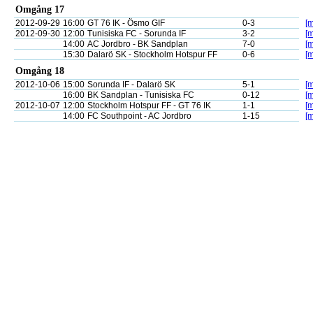
Omgång 17
2012-09-29
16:00
GT 76 IK - Ösmo GIF
0-3
[m
2012-09-30
12:00
Tunisiska FC - Sorunda IF
3-2
[m
14:00
AC Jordbro - BK Sandplan
7-0
[m
15:30
Dalarö SK - Stockholm Hotspur FF
0-6
[m
Omgång 18
2012-10-06
15:00
Sorunda IF - Dalarö SK
5-1
[m
16:00
BK Sandplan - Tunisiska FC
0-12
[m
2012-10-07
12:00
Stockholm Hotspur FF - GT 76 IK
1-1
[m
14:00
FC Southpoint - AC Jordbro
1-15
[m