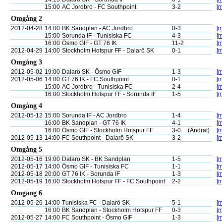
15:00
AC Jordbro - FC Southpoint
3-2
[m
Omgång 2
2012-04-28
14:00
BK Sandplan - AC Jordbro
0-3
[m
15:00
Sorunda IF - Tunisiska FC
4-3
[m
16:00
Ösmo GIF - GT 76 IK
11-2
[m
2012-04-29
14:00
Stockholm Hotspur FF - Dalarö SK
0-1
[m
Omgång 3
2012-05-02
19:00
Dalarö SK - Ösmo GIF
1-3
[m
2012-05-06
14:00
GT 76 IK - FC Southpoint
0-1
[m
15:00
AC Jordbro - Tunisiska FC
2-4
[m
16:00
Stockholm Hotspur FF - Sorunda IF
1-5
[m
Omgång 4
2012-05-12
15:00
Sorunda IF - AC Jordbro
1-4
[m
16:00
BK Sandplan - GT 76 IK
4-1
[m
16:00
Ösmo GIF - Stockholm Hotspur FF
3-0
(Ändrat)
[m
2012-05-13
14:00
FC Southpoint - Dalarö SK
3-2
[m
Omgång 5
2012-05-16
19:00
Dalarö SK - BK Sandplan
1-5
[m
2012-05-17
14:00
Ösmo GIF - Tunisiska FC
1-1
[m
2012-05-18
20:00
GT 76 IK - Sorunda IF
1-3
[m
2012-05-19
16:00
Stockholm Hotspur FF - FC Southpoint
2-2
[m
Omgång 6
2012-05-26
14:00
Tunisiska FC - Dalarö SK
5-1
[m
16:00
BK Sandplan - Stockholm Hotspur FF
0-3
[m
2012-05-27
14:00
FC Southpoint - Ösmo GIF
1-3
[m