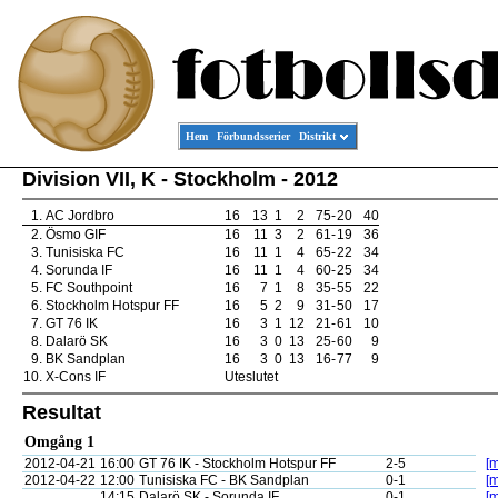
Hem
Förbundsserier
Distrikt
Division VII, K - Stockholm - 2012
1.
AC Jordbro
16
13
1
2
75
-
20
40
2.
Ösmo GIF
16
11
3
2
61
-
19
36
3.
Tunisiska FC
16
11
1
4
65
-
22
34
4.
Sorunda IF
16
11
1
4
60
-
25
34
5.
FC Southpoint
16
7
1
8
35
-
55
22
6.
Stockholm Hotspur FF
16
5
2
9
31
-
50
17
7.
GT 76 IK
16
3
1
12
21
-
61
10
8.
Dalarö SK
16
3
0
13
25
-
60
9
9.
BK Sandplan
16
3
0
13
16
-
77
9
10.
X-Cons IF
Uteslutet
Resultat
Omgång 1
2012-04-21
16:00
GT 76 IK - Stockholm Hotspur FF
2-5
[m
2012-04-22
12:00
Tunisiska FC - BK Sandplan
0-1
[m
14:15
Dalarö SK - Sorunda IF
0-1
[m