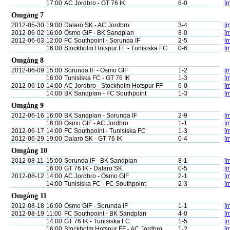
17:00
AC Jordbro - GT 76 IK
6-0
[m
Omgång 7
2012-05-30
19:00
Dalarö SK - AC Jordbro
3-4
[m
2012-06-02
16:00
Ösmo GIF - BK Sandplan
8-0
[m
2012-06-03
12:00
FC Southpoint - Sorunda IF
2-5
[m
16:00
Stockholm Hotspur FF - Tunisiska FC
0-6
[m
Omgång 8
2012-06-09
15:00
Sorunda IF - Ösmo GIF
1-2
[m
16:00
Tunisiska FC - GT 76 IK
1-3
[m
2012-06-10
14:00
AC Jordbro - Stockholm Hotspur FF
6-0
[m
14:00
BK Sandplan - FC Southpoint
1-3
[m
Omgång 9
2012-06-16
16:00
BK Sandplan - Sorunda IF
2-9
[m
16:00
Ösmo GIF - AC Jordbro
1-1
[m
2012-06-17
14:00
FC Southpoint - Tunisiska FC
1-3
[m
2012-06-29
19:00
Dalarö SK - GT 76 IK
0-4
[m
Omgång 10
2012-08-11
15:00
Sorunda IF - BK Sandplan
8-1
[m
16:00
GT 76 IK - Dalarö SK
0-5
[m
2012-08-12
14:00
AC Jordbro - Ösmo GIF
2-1
[m
14:00
Tunisiska FC - FC Southpoint
2-3
[m
Omgång 11
2012-08-18
16:00
Ösmo GIF - Sorunda IF
1-1
[m
2012-08-19
11:00
FC Southpoint - BK Sandplan
4-0
[m
14:00
GT 76 IK - Tunisiska FC
1-5
[m
16:00
Stockholm Hotspur FF - AC Jordbro
1-2
[m