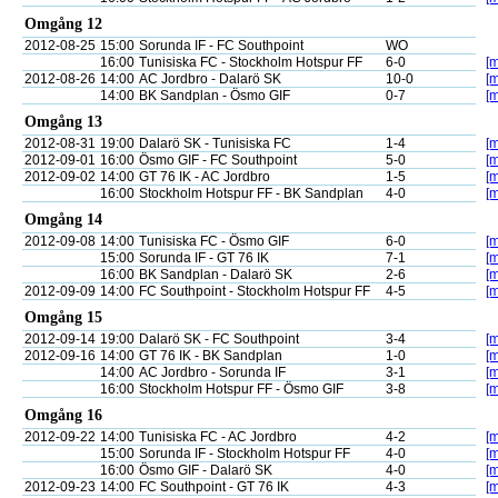
Omgång 12
2012-08-25
15:00
Sorunda IF - FC Southpoint
WO
16:00
Tunisiska FC - Stockholm Hotspur FF
6-0
[m
2012-08-26
14:00
AC Jordbro - Dalarö SK
10-0
[m
14:00
BK Sandplan - Ösmo GIF
0-7
[m
Omgång 13
2012-08-31
19:00
Dalarö SK - Tunisiska FC
1-4
[m
2012-09-01
16:00
Ösmo GIF - FC Southpoint
5-0
[m
2012-09-02
14:00
GT 76 IK - AC Jordbro
1-5
[m
16:00
Stockholm Hotspur FF - BK Sandplan
4-0
[m
Omgång 14
2012-09-08
14:00
Tunisiska FC - Ösmo GIF
6-0
[m
15:00
Sorunda IF - GT 76 IK
7-1
[m
16:00
BK Sandplan - Dalarö SK
2-6
[m
2012-09-09
14:00
FC Southpoint - Stockholm Hotspur FF
4-5
[m
Omgång 15
2012-09-14
19:00
Dalarö SK - FC Southpoint
3-4
[m
2012-09-16
14:00
GT 76 IK - BK Sandplan
1-0
[m
14:00
AC Jordbro - Sorunda IF
3-1
[m
16:00
Stockholm Hotspur FF - Ösmo GIF
3-8
[m
Omgång 16
2012-09-22
14:00
Tunisiska FC - AC Jordbro
4-2
[m
15:00
Sorunda IF - Stockholm Hotspur FF
4-0
[m
16:00
Ösmo GIF - Dalarö SK
4-0
[m
2012-09-23
14:00
FC Southpoint - GT 76 IK
4-3
[m