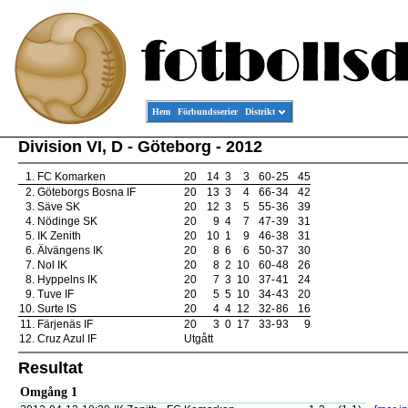
Hem
Förbundsserier
Distrikt
Division VI, D - Göteborg - 2012
1.
FC Komarken
20
14
3
3
60
-
25
45
2.
Göteborgs Bosna IF
20
13
3
4
66
-
34
42
3.
Säve SK
20
12
3
5
55
-
36
39
4.
Nödinge SK
20
9
4
7
47
-
39
31
5.
IK Zenith
20
10
1
9
46
-
38
31
6.
Älvängens IK
20
8
6
6
50
-
37
30
7.
Nol IK
20
8
2
10
60
-
48
26
8.
Hyppelns IK
20
7
3
10
37
-
41
24
9.
Tuve IF
20
5
5
10
34
-
43
20
10.
Surte IS
20
4
4
12
32
-
86
16
11.
Färjenäs IF
20
3
0
17
33
-
93
9
12.
Cruz Azul IF
Utgått
Resultat
Omgång 1