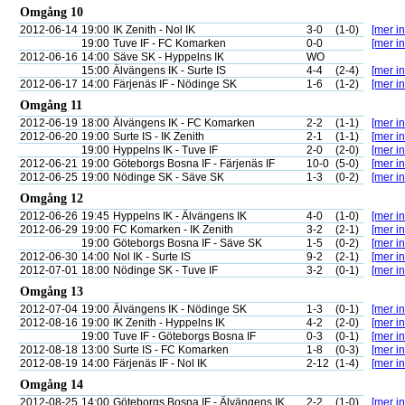
Omgång 10
2012-06-14
19:00
IK Zenith - Nol IK
3-0
(1-0)
[mer in
19:00
Tuve IF - FC Komarken
0-0
[mer in
2012-06-16
14:00
Säve SK - Hyppelns IK
WO
15:00
Älvängens IK - Surte IS
4-4
(2-4)
[mer in
2012-06-17
14:00
Färjenäs IF - Nödinge SK
1-6
(1-2)
[mer in
Omgång 11
2012-06-19
18:00
Älvängens IK - FC Komarken
2-2
(1-1)
[mer in
2012-06-20
19:00
Surte IS - IK Zenith
2-1
(1-1)
[mer in
19:00
Hyppelns IK - Tuve IF
2-0
(2-0)
[mer in
2012-06-21
19:00
Göteborgs Bosna IF - Färjenäs IF
10-0
(5-0)
[mer in
2012-06-25
19:00
Nödinge SK - Säve SK
1-3
(0-2)
[mer in
Omgång 12
2012-06-26
19:45
Hyppelns IK - Älvängens IK
4-0
(1-0)
[mer in
2012-06-29
19:00
FC Komarken - IK Zenith
3-2
(2-1)
[mer in
19:00
Göteborgs Bosna IF - Säve SK
1-5
(0-2)
[mer in
2012-06-30
14:00
Nol IK - Surte IS
9-2
(2-1)
[mer in
2012-07-01
18:00
Nödinge SK - Tuve IF
3-2
(0-1)
[mer in
Omgång 13
2012-07-04
19:00
Älvängens IK - Nödinge SK
1-3
(0-1)
[mer in
2012-08-16
19:00
IK Zenith - Hyppelns IK
4-2
(2-0)
[mer in
19:00
Tuve IF - Göteborgs Bosna IF
0-3
(0-1)
[mer in
2012-08-18
13:00
Surte IS - FC Komarken
1-8
(0-3)
[mer in
2012-08-19
14:00
Färjenäs IF - Nol IK
2-12
(1-4)
[mer in
Omgång 14
2012-08-25
14:00
Göteborgs Bosna IF - Älvängens IK
2-2
(1-0)
[mer in