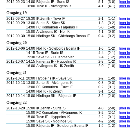
2012-09-23
14:00
Färjenäs IF - Surte IS
5-1
(3-0)
[mer in
16:00
Tuve IF - Älvängens IK
4-1
(4-1)
[mer in
Omgång 19
2012-09-27
18:30
IK Zenith - Tuve IF
2-1
(1-1)
[mer in
2012-09-29
13:00
Surte IS - Säve SK
1-3
(0-2)
[mer in
14:00
FC Komarken - Färjenäs IF
5-0
(5-0)
[mer in
15:00
Älvängens IK - Nol IK
4-1
(0-0)
[mer in
2012-09-30
15:00
Nödinge SK - Göteborgs Bosna IF
0-4
(0-2)
[mer in
Omgång 20
2012-10-06
14:00
Nol IK - Göteborgs Bosna IF
1-6
(1-2)
[mer in
14:15
Tuve IF - Surte IS
4-4
(2-1)
[mer in
15:30
Säve SK - FC Komarken
2-4
(1-2)
[mer in
2012-10-07
14:15
Färjenäs IF - Hyppelns IK
2-3
(1-2)
[mer in
16:00
Älvängens IK - IK Zenith
2-0
(1-0)
[mer in
Omgång 21
2012-10-11
20:00
Hyppelns IK - Säve SK
2-2
(1-0)
[mer in
2012-10-13
13:00
Surte IS - Älvängens IK
0-8
(0-3)
[mer in
13:00
FC Komarken - Tuve IF
0-2
(0-1)
[mer in
14:00
Nol IK - IK Zenith
3-1
(1-1)
[mer in
2012-10-14
15:00
Nödinge SK - Färjenäs IF
3-2
(2-0)
[mer in
Omgång 22
2012-10-20
15:00
IK Zenith - Surte IS
4-0
(2-0)
[mer in
15:00
FC Komarken - Älvängens IK
3-2
(2-1)
[mer in
15:00
Tuve IF - Hyppelns IK
2-2
(0-1)
[mer in
15:00
Säve SK - Nödinge SK
4-2
(2-0)
[mer in
15:00
Färjenäs IF - Göteborgs Bosna IF
1-5
(1-2)
[mer in