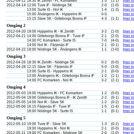
2012-04-12
18:30
IK Zenith - FC Komarken
1-3
(1-1)
[mer in
2012-04-14
12:00
Tuve IF - Nödinge SK
2-0
(1-0)
[mer in
13:00
Surte IS - Nol IK
1-4
(1-3)
[mer in
15:00
Älvängens IK - Hyppelns IK
0-0
[mer in
15:15
Säve SK - Göteborgs Bosna IF
4-3
(1-1)
[mer in
Omgång 2
2012-04-20
19:00
Hyppelns IK - IK Zenith
3-2
(1-0)
[mer in
2012-04-21
14:00
Göteborgs Bosna IF - Tuve IF
2-1
(2-0)
[mer in
14:00
FC Komarken - Surte IS
7-0
(4-0)
[mer in
14:00
Nol IK - Färjenäs IF
2-1
(0-1)
[mer in
2012-04-22
18:00
Nödinge SK - Älvängens IK
1-1
(1-0)
[mer in
Omgång 3
2012-04-26
18:30
IK Zenith - Nödinge SK
0-2
(0-0)
[mer in
2012-04-28
12:15
Säve SK - Färjenäs IF
5-0
(3-0)
[mer in
13:00
Surte IS - Hyppelns IK
2-1
(0-0)
[mer in
13:00
Älvängens IK - Göteborgs Bosna IF
1-2
(1-1)
[mer in
14:00
FC Komarken - Nol IK
3-2
(2-1)
[mer in
Omgång 4
2012-05-03
19:00
Hyppelns IK - FC Komarken
1-2
(0-0)
[mer in
2012-05-04
19:00
Göteborgs Bosna IF - IK Zenith
2-2
(0-1)
[mer in
2012-05-05
14:00
Nol IK - Säve SK
1-2
(0-2)
[mer in
2012-05-06
16:15
Färjenäs IF - Tuve IF
1-5
(1-4)
[mer in
18:00
Nödinge SK - Surte IS
1-1
(0-1)
[mer in
Omgång 5
2012-05-10
19:00
Tuve IF - Säve SK
1-3
(0-2)
[mer in
19:00
Hyppelns IK - Nol IK
2-1
(0-0)
[mer in
2012-05-11
19:00
FC Komarken - Nödinge SK
2-0
(2-0)
[mer in