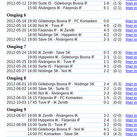
2012-05-12
13:00
Surte IS - Göteborgs Bosna IF
1-6
(1-3)
[mer in
15:00
Älvängens IK - Färjenäs IF
6-1
(2-1)
[mer in
Omgång 6
2012-05-18
19:00
Göteborgs Bosna IF - FC Komarken
0-0
[mer in
2012-05-19
14:00
Nol IK - Tuve IF
4-0
(2-0)
[mer in
2012-05-20
14:00
Färjenäs IF - IK Zenith
4-3
(3-0)
[mer in
18:00
Nödinge SK - Hyppelns IK
4-2
(3-2)
[mer in
2012-06-12
19:00
Säve SK - Älvängens IK
2-3
(2-2)
[mer in
Omgång 7
2012-05-24
19:00
IK Zenith - Säve SK
0-3
(0-3)
[mer in
19:00
Hyppelns IK - Göteborgs Bosna IF
2-3
(1-1)
[mer in
2012-05-25
19:00
Älvängens IK - Tuve IF
1-1
(0-0)
[mer in
2012-05-26
14:00
Surte IS - Färjenäs IF
4-1
(2-0)
[mer in
2012-05-27
18:00
Nödinge SK - Nol IK
2-2
(0-1)
[mer in
Omgång 8
2012-06-01
19:00
Göteborgs Bosna IF - Nödinge SK
2-4
(0-3)
[mer in
2012-06-02
14:00
Säve SK - Surte IS
2-2
(1-0)
[mer in
14:00
Nol IK - Älvängens IK
2-3
(0-0)
[mer in
2012-06-03
16:15
Färjenäs IF - FC Komarken
1-5
(1-2)
[mer in
2012-10-03
17:45
Tuve IF - IK Zenith
0-1
(0-0)
[mer in
Omgång 9
2012-06-07
19:00
IK Zenith - Älvängens IK
3-2
(2-0)
[mer in
19:00
Hyppelns IK - Färjenäs IF
2-4
(1-1)
[mer in
2012-06-09
13:00
Surte IS - Tuve IF
3-2
(0-0)
[mer in
14:00
Göteborgs Bosna IF - Nol IK
4-1
(1-1)
[mer in
14:00
FC Komarken - Säve SK
6-3
(4-2)
[mer in