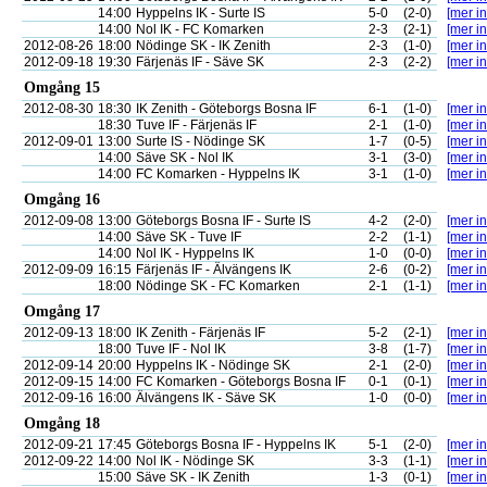
14:00
Hyppelns IK - Surte IS
5-0
(2-0)
[mer in
14:00
Nol IK - FC Komarken
2-3
(2-1)
[mer in
2012-08-26
18:00
Nödinge SK - IK Zenith
2-3
(1-0)
[mer in
2012-09-18
19:30
Färjenäs IF - Säve SK
2-3
(2-2)
[mer in
Omgång 15
2012-08-30
18:30
IK Zenith - Göteborgs Bosna IF
6-1
(1-0)
[mer in
18:30
Tuve IF - Färjenäs IF
2-1
(1-0)
[mer in
2012-09-01
13:00
Surte IS - Nödinge SK
1-7
(0-5)
[mer in
14:00
Säve SK - Nol IK
3-1
(3-0)
[mer in
14:00
FC Komarken - Hyppelns IK
3-1
(1-0)
[mer in
Omgång 16
2012-09-08
13:00
Göteborgs Bosna IF - Surte IS
4-2
(2-0)
[mer in
14:00
Säve SK - Tuve IF
2-2
(1-1)
[mer in
14:00
Nol IK - Hyppelns IK
1-0
(0-0)
[mer in
2012-09-09
16:15
Färjenäs IF - Älvängens IK
2-6
(0-2)
[mer in
18:00
Nödinge SK - FC Komarken
2-1
(1-1)
[mer in
Omgång 17
2012-09-13
18:00
IK Zenith - Färjenäs IF
5-2
(2-1)
[mer in
18:00
Tuve IF - Nol IK
3-8
(1-7)
[mer in
2012-09-14
20:00
Hyppelns IK - Nödinge SK
2-1
(2-0)
[mer in
2012-09-15
14:00
FC Komarken - Göteborgs Bosna IF
0-1
(0-1)
[mer in
2012-09-16
16:00
Älvängens IK - Säve SK
1-0
(0-0)
[mer in
Omgång 18
2012-09-21
17:45
Göteborgs Bosna IF - Hyppelns IK
5-1
(2-0)
[mer in
2012-09-22
14:00
Nol IK - Nödinge SK
3-3
(1-1)
[mer in
15:00
Säve SK - IK Zenith
1-3
(0-1)
[mer in