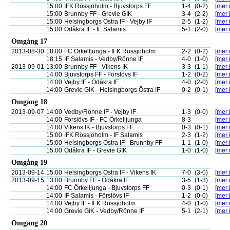
15:00
IFK Rössjöholm - Bjuvstorps FF
1-4
(0-2)
[mer 
15:00
Brunnby FF - Grevie GIK
3-4
(2-2)
[mer 
15:00
Helsingborgs Östra IF - Vejby IF
2-5
(1-2)
[mer 
15:00
Ödåkra IF - IF Salamis
5-1
(2-0)
[mer 
Omgång 17
2013-08-30
18:00
FC Örkelljunga - IFK Rössjöholm
2-2
(0-2)
[mer 
18:15
IF Salamis - Vedby/Rönne IF
4-0
(1-0)
[mer 
2013-09-01
13:00
Brunnby FF - Vikens IK
3-3
(1-1)
[mer 
14:00
Bjuvstorps FF - Förslövs IF
1-2
(0-2)
[mer 
14:00
Vejby IF - Ödåkra IF
4-0
(2-0)
[mer 
14:00
Grevie GIK - Helsingborgs Östra IF
0-2
(0-1)
[mer 
Omgång 18
2013-09-07
14:00
Vedby/Rönne IF - Vejby IF
1-3
(0-0)
[mer 
14:00
Förslövs IF - FC Örkelljunga
8-3
[mer 
14:00
Vikens IK - Bjuvstorps FF
0-3
(0-1)
[mer 
15:00
IFK Rössjöholm - IF Salamis
2-3
(1-2)
[mer 
15:00
Helsingborgs Östra IF - Brunnby FF
1-1
(1-0)
[mer 
15:00
Ödåkra IF - Grevie GIK
1-0
(1-0)
[mer 
Omgång 19
2013-09-14
15:00
Helsingborgs Östra IF - Vikens IK
7-0
(3-0)
[mer 
2013-09-15
13:00
Brunnby FF - Ödåkra IF
3-5
(1-3)
[mer 
14:00
FC Örkelljunga - Bjuvstorps FF
0-3
(0-1)
[mer 
14:00
IF Salamis - Förslövs IF
1-2
(0-0)
[mer 
14:00
Vejby IF - IFK Rössjöholm
4-0
(1-0)
[mer 
14:00
Grevie GIK - Vedby/Rönne IF
5-1
(2-1)
[mer 
Omgång 20