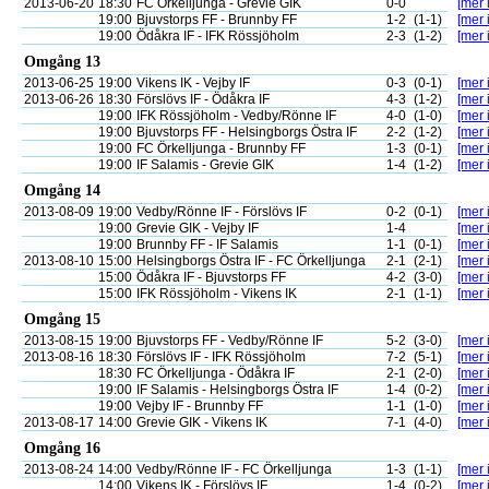
2013-06-20
18:30
FC Örkelljunga - Grevie GIK
0-0
[mer 
19:00
Bjuvstorps FF - Brunnby FF
1-2
(1-1)
[mer 
19:00
Ödåkra IF - IFK Rössjöholm
2-3
(1-2)
[mer 
Omgång 13
2013-06-25
19:00
Vikens IK - Vejby IF
0-3
(0-1)
[mer 
2013-06-26
18:30
Förslövs IF - Ödåkra IF
4-3
(1-2)
[mer 
19:00
IFK Rössjöholm - Vedby/Rönne IF
4-0
(1-0)
[mer 
19:00
Bjuvstorps FF - Helsingborgs Östra IF
2-2
(1-2)
[mer 
19:00
FC Örkelljunga - Brunnby FF
1-3
(0-1)
[mer 
19:00
IF Salamis - Grevie GIK
1-4
(1-2)
[mer 
Omgång 14
2013-08-09
19:00
Vedby/Rönne IF - Förslövs IF
0-2
(0-1)
[mer 
19:00
Grevie GIK - Vejby IF
1-4
[mer 
19:00
Brunnby FF - IF Salamis
1-1
(0-1)
[mer 
2013-08-10
15:00
Helsingborgs Östra IF - FC Örkelljunga
2-1
(2-1)
[mer 
15:00
Ödåkra IF - Bjuvstorps FF
4-2
(3-0)
[mer 
15:00
IFK Rössjöholm - Vikens IK
2-1
(1-1)
[mer 
Omgång 15
2013-08-15
19:00
Bjuvstorps FF - Vedby/Rönne IF
5-2
(3-0)
[mer 
2013-08-16
18:30
Förslövs IF - IFK Rössjöholm
7-2
(5-1)
[mer 
18:30
FC Örkelljunga - Ödåkra IF
2-1
(2-0)
[mer 
19:00
IF Salamis - Helsingborgs Östra IF
1-4
(0-2)
[mer 
19:00
Vejby IF - Brunnby FF
1-1
(1-0)
[mer 
2013-08-17
14:00
Grevie GIK - Vikens IK
7-1
(4-0)
[mer 
Omgång 16
2013-08-24
14:00
Vedby/Rönne IF - FC Örkelljunga
1-3
(1-1)
[mer 
14:00
Vikens IK - Förslövs IF
1-4
(0-2)
[mer 