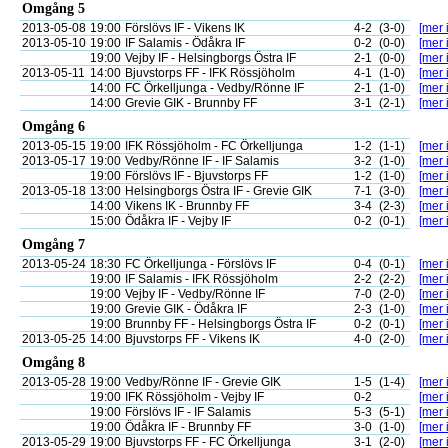
Omgång 5
2013-05-08
19:00
Förslövs IF - Vikens IK
4-2
(3-0)
[mer 
2013-05-10
19:00
IF Salamis - Ödåkra IF
0-2
(0-0)
[mer 
19:00
Vejby IF - Helsingborgs Östra IF
2-1
(0-0)
[mer 
2013-05-11
14:00
Bjuvstorps FF - IFK Rössjöholm
4-1
(1-0)
[mer 
14:00
FC Örkelljunga - Vedby/Rönne IF
2-1
(1-0)
[mer 
14:00
Grevie GIK - Brunnby FF
3-1
(2-1)
[mer 
Omgång 6
2013-05-15
19:00
IFK Rössjöholm - FC Örkelljunga
1-2
(1-1)
[mer 
2013-05-17
19:00
Vedby/Rönne IF - IF Salamis
3-2
(1-0)
[mer 
19:00
Förslövs IF - Bjuvstorps FF
1-2
(1-0)
[mer 
2013-05-18
13:00
Helsingborgs Östra IF - Grevie GIK
7-1
(3-0)
[mer 
14:00
Vikens IK - Brunnby FF
3-4
(2-3)
[mer 
15:00
Ödåkra IF - Vejby IF
0-2
(0-1)
[mer 
Omgång 7
2013-05-24
18:30
FC Örkelljunga - Förslövs IF
0-4
(0-1)
[mer 
19:00
IF Salamis - IFK Rössjöholm
2-2
(2-2)
[mer 
19:00
Vejby IF - Vedby/Rönne IF
7-0
(2-0)
[mer 
19:00
Grevie GIK - Ödåkra IF
2-3
(1-0)
[mer 
19:00
Brunnby FF - Helsingborgs Östra IF
0-2
(0-1)
[mer 
2013-05-25
14:00
Bjuvstorps FF - Vikens IK
4-0
(2-0)
[mer 
Omgång 8
2013-05-28
19:00
Vedby/Rönne IF - Grevie GIK
1-5
(1-4)
[mer 
19:00
IFK Rössjöholm - Vejby IF
0-2
[mer 
19:00
Förslövs IF - IF Salamis
5-3
(5-1)
[mer 
19:00
Ödåkra IF - Brunnby FF
3-0
(1-0)
[mer 
2013-05-29
19:00
Bjuvstorps FF - FC Örkelljunga
3-1
(2-0)
[mer 