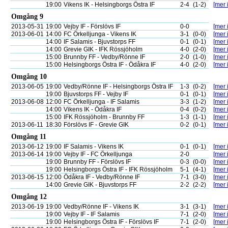
19:00
Vikens IK - Helsingborgs Östra IF
2-4
(1-2)
[mer 
Omgång 9
2013-05-31
19:00
Vejby IF - Förslövs IF
0-0
[mer 
2013-06-01
14:00
FC Örkelljunga - Vikens IK
3-1
(0-0)
[mer 
14:00
IF Salamis - Bjuvstorps FF
0-1
(0-1)
[mer 
14:00
Grevie GIK - IFK Rössjöholm
4-0
(2-0)
[mer 
15:00
Brunnby FF - Vedby/Rönne IF
2-0
(1-0)
[mer 
15:00
Helsingborgs Östra IF - Ödåkra IF
4-0
(2-0)
[mer 
Omgång 10
2013-06-05
19:00
Vedby/Rönne IF - Helsingborgs Östra IF
1-3
(0-2)
[mer 
19:00
Bjuvstorps FF - Vejby IF
0-1
(0-1)
[mer 
2013-06-08
12:00
FC Örkelljunga - IF Salamis
3-3
(1-2)
[mer 
14:00
Vikens IK - Ödåkra IF
0-4
(0-2)
[mer 
15:00
IFK Rössjöholm - Brunnby FF
1-3
(1-1)
[mer 
2013-06-11
18:30
Förslövs IF - Grevie GIK
0-2
(0-1)
[mer 
Omgång 11
2013-06-12
19:00
IF Salamis - Vikens IK
0-1
(0-1)
[mer 
2013-06-14
19:00
Vejby IF - FC Örkelljunga
2-0
[mer 
19:00
Brunnby FF - Förslövs IF
0-3
(0-0)
[mer 
19:00
Helsingborgs Östra IF - IFK Rössjöholm
5-1
(4-1)
[mer 
2013-06-15
12:00
Ödåkra IF - Vedby/Rönne IF
7-1
(3-0)
[mer 
14:00
Grevie GIK - Bjuvstorps FF
2-2
(2-2)
[mer 
Omgång 12
2013-06-19
19:00
Vedby/Rönne IF - Vikens IK
3-1
(3-1)
[mer 
19:00
Vejby IF - IF Salamis
7-1
(2-0)
[mer 
19:00
Helsingborgs Östra IF - Förslövs IF
7-1
(2-0)
[mer 