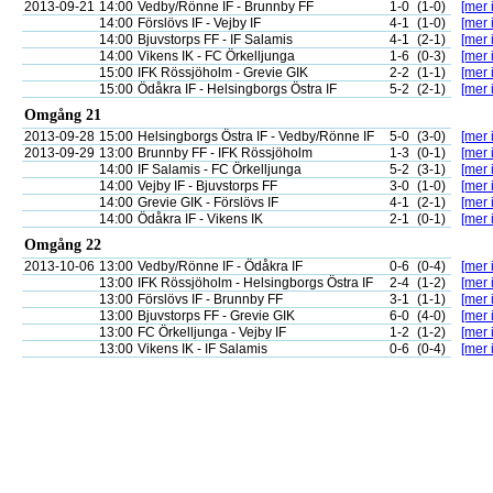
2013-09-21
14:00
Vedby/Rönne IF - Brunnby FF
1-0
(1-0)
[mer 
14:00
Förslövs IF - Vejby IF
4-1
(1-0)
[mer 
14:00
Bjuvstorps FF - IF Salamis
4-1
(2-1)
[mer 
14:00
Vikens IK - FC Örkelljunga
1-6
(0-3)
[mer 
15:00
IFK Rössjöholm - Grevie GIK
2-2
(1-1)
[mer 
15:00
Ödåkra IF - Helsingborgs Östra IF
5-2
(2-1)
[mer 
Omgång 21
2013-09-28
15:00
Helsingborgs Östra IF - Vedby/Rönne IF
5-0
(3-0)
[mer 
2013-09-29
13:00
Brunnby FF - IFK Rössjöholm
1-3
(0-1)
[mer 
14:00
IF Salamis - FC Örkelljunga
5-2
(3-1)
[mer 
14:00
Vejby IF - Bjuvstorps FF
3-0
(1-0)
[mer 
14:00
Grevie GIK - Förslövs IF
4-1
(2-1)
[mer 
14:00
Ödåkra IF - Vikens IK
2-1
(0-1)
[mer 
Omgång 22
2013-10-06
13:00
Vedby/Rönne IF - Ödåkra IF
0-6
(0-4)
[mer 
13:00
IFK Rössjöholm - Helsingborgs Östra IF
2-4
(1-2)
[mer 
13:00
Förslövs IF - Brunnby FF
3-1
(1-1)
[mer 
13:00
Bjuvstorps FF - Grevie GIK
6-0
(4-0)
[mer 
13:00
FC Örkelljunga - Vejby IF
1-2
(1-2)
[mer 
13:00
Vikens IK - IF Salamis
0-6
(0-4)
[mer 