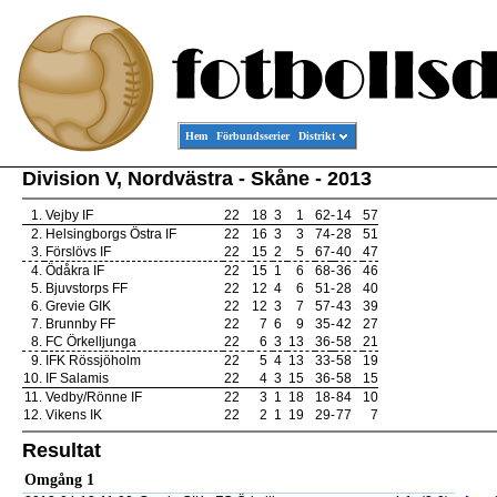
Hem
Förbundsserier
Distrikt
Division V, Nordvästra - Skåne - 2013
1.
Vejby IF
22
18
3
1
62
-
14
57
2.
Helsingborgs Östra IF
22
16
3
3
74
-
28
51
3.
Förslövs IF
22
15
2
5
67
-
40
47
4.
Ödåkra IF
22
15
1
6
68
-
36
46
5.
Bjuvstorps FF
22
12
4
6
51
-
28
40
6.
Grevie GIK
22
12
3
7
57
-
43
39
7.
Brunnby FF
22
7
6
9
35
-
42
27
8.
FC Örkelljunga
22
6
3
13
36
-
58
21
9.
IFK Rössjöholm
22
5
4
13
33
-
58
19
10.
IF Salamis
22
4
3
15
36
-
58
15
11.
Vedby/Rönne IF
22
3
1
18
18
-
84
10
12.
Vikens IK
22
2
1
19
29
-
77
7
Resultat
Omgång 1