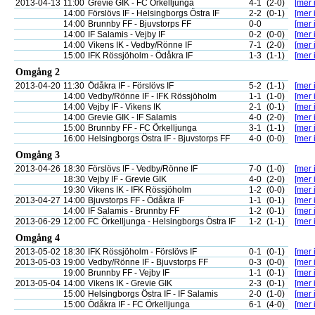
2013-04-13
11:00
Grevie GIK - FC Örkelljunga
4-1
(2-0)
[mer 
14:00
Förslövs IF - Helsingborgs Östra IF
2-2
(0-1)
[mer 
14:00
Brunnby FF - Bjuvstorps FF
0-0
[mer 
14:00
IF Salamis - Vejby IF
0-2
(0-0)
[mer 
14:00
Vikens IK - Vedby/Rönne IF
7-1
(2-0)
[mer 
15:00
IFK Rössjöholm - Ödåkra IF
1-3
(1-1)
[mer 
Omgång 2
2013-04-20
11:30
Ödåkra IF - Förslövs IF
5-2
(1-1)
[mer 
14:00
Vedby/Rönne IF - IFK Rössjöholm
1-1
(1-0)
[mer 
14:00
Vejby IF - Vikens IK
2-1
(0-1)
[mer 
14:00
Grevie GIK - IF Salamis
4-0
(2-0)
[mer 
15:00
Brunnby FF - FC Örkelljunga
3-1
(1-1)
[mer 
16:00
Helsingborgs Östra IF - Bjuvstorps FF
4-0
(0-0)
[mer 
Omgång 3
2013-04-26
18:30
Förslövs IF - Vedby/Rönne IF
7-0
(1-0)
[mer 
18:30
Vejby IF - Grevie GIK
4-0
(2-0)
[mer 
19:30
Vikens IK - IFK Rössjöholm
1-2
(0-0)
[mer 
2013-04-27
14:00
Bjuvstorps FF - Ödåkra IF
1-1
(0-1)
[mer 
14:00
IF Salamis - Brunnby FF
1-2
(0-1)
[mer 
2013-06-29
12:00
FC Örkelljunga - Helsingborgs Östra IF
1-2
(1-1)
[mer 
Omgång 4
2013-05-02
18:30
IFK Rössjöholm - Förslövs IF
0-1
(0-1)
[mer 
2013-05-03
19:00
Vedby/Rönne IF - Bjuvstorps FF
0-3
(0-0)
[mer 
19:00
Brunnby FF - Vejby IF
1-1
(0-1)
[mer 
2013-05-04
14:00
Vikens IK - Grevie GIK
2-3
(0-1)
[mer 
15:00
Helsingborgs Östra IF - IF Salamis
2-0
(1-0)
[mer 
15:00
Ödåkra IF - FC Örkelljunga
6-1
(4-0)
[mer 