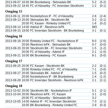
2013-09-07
16:00
BK Brunkeberg - Skönadals BK
5-2
(5-2)
2013-09-22
18:45
FC of Hässelby - FC Innerstan Stockholm
1-2
(0-1)
Omgång 15
2013-09-11
20:00
Nockebyhovs IF - FC of Hässelby
2-6
(2-4)
2013-09-13
20:00
Skönadals BK - Stockholm BK
3-2
(3-1)
20:00
FC Kasam - Rinkeby United FC
1-6
(0-2)
2013-09-14
14:00
Adelsö IF - Åkeshovs IoFK
WO
2013-09-15
18:00
FC Innerstan Stockholm - BK Brunkeberg
3-1
(0-1)
Omgång 16
2013-09-18
20:00
Rinkeby United FC - Nockebyhovs IF
8-0
(2-0)
20:00
Åkeshovs IoFK - Skönadals BK
0-7
(0-0)
2013-09-20
20:00
Stockholm BK - FC Innerstan Stockholm
1-5
(1-2)
20:00
FC of Hässelby - Adelsö IF
2-1
(1-0)
2013-09-21
16:00
BK Brunkeberg - FC Kasam
8-1
(5-0)
Omgång 17
2013-09-25
20:00
FC Kasam - Stockholm BK
2-2
(0-1)
20:00
Rinkeby United FC - FC of Hässelby
7-1
(3-0)
2013-09-27
20:00
Skönadals BK - Adelsö IF
1-5
(0-2)
20:00
Nockebyhovs IF - BK Brunkeberg
1-4
(1-2)
2013-09-28
16:00
FC Innerstan Stockholm - Åkeshovs IoFK
2-1
(2-1)
Omgång 18
2013-10-02
20:00
Stockholm BK - Nockebyhovs IF
5-1
(2-1)
2013-10-04
20:00
Åkeshovs IoFK - FC Kasam
3-1
(2-0)
20:00
FC of Hässelby - Skönadals BK
3-2
2013-10-05
14:00
Adelsö IF - FC Innerstan Stockholm
7-3
(2-1)
16:00
BK Brunkeberg - Rinkeby United FC
2-9
(0-3)