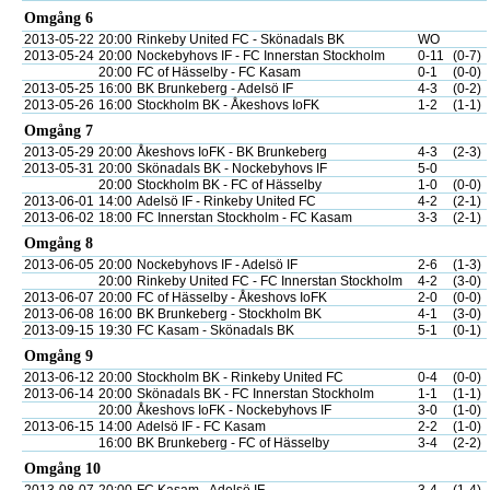
Omgång 6
2013-05-22
20:00
Rinkeby United FC - Skönadals BK
WO
2013-05-24
20:00
Nockebyhovs IF - FC Innerstan Stockholm
0-11
(0-7)
20:00
FC of Hässelby - FC Kasam
0-1
(0-0)
2013-05-25
16:00
BK Brunkeberg - Adelsö IF
4-3
(0-2)
2013-05-26
16:00
Stockholm BK - Åkeshovs IoFK
1-2
(1-1)
Omgång 7
2013-05-29
20:00
Åkeshovs IoFK - BK Brunkeberg
4-3
(2-3)
2013-05-31
20:00
Skönadals BK - Nockebyhovs IF
5-0
20:00
Stockholm BK - FC of Hässelby
1-0
(0-0)
2013-06-01
14:00
Adelsö IF - Rinkeby United FC
4-2
(2-1)
2013-06-02
18:00
FC Innerstan Stockholm - FC Kasam
3-3
(2-1)
Omgång 8
2013-06-05
20:00
Nockebyhovs IF - Adelsö IF
2-6
(1-3)
20:00
Rinkeby United FC - FC Innerstan Stockholm
4-2
(3-0)
2013-06-07
20:00
FC of Hässelby - Åkeshovs IoFK
2-0
(0-0)
2013-06-08
16:00
BK Brunkeberg - Stockholm BK
4-1
(3-0)
2013-09-15
19:30
FC Kasam - Skönadals BK
5-1
(0-1)
Omgång 9
2013-06-12
20:00
Stockholm BK - Rinkeby United FC
0-4
(0-0)
2013-06-14
20:00
Skönadals BK - FC Innerstan Stockholm
1-1
(1-1)
20:00
Åkeshovs IoFK - Nockebyhovs IF
3-0
(1-0)
2013-06-15
14:00
Adelsö IF - FC Kasam
2-2
(1-0)
16:00
BK Brunkeberg - FC of Hässelby
3-4
(2-2)
Omgång 10