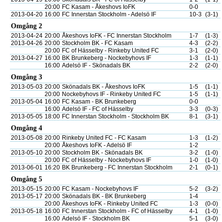
20:00
FC Kasam - Åkeshovs IoFK
0-0
2013-04-20
16:00
FC Innerstan Stockholm - Adelsö IF
10-3
(3-1)
Omgång 2
2013-04-24
20:00
Åkeshovs IoFK - FC Innerstan Stockholm
1-7
(1-3)
2013-04-26
20:00
Stockholm BK - FC Kasam
4-3
(2-2)
20:00
FC of Hässelby - Rinkeby United FC
3-1
(2-0)
2013-04-27
16:00
BK Brunkeberg - Nockebyhovs IF
1-3
(1-1)
16:00
Adelsö IF - Skönadals BK
2-2
(2-0)
Omgång 3
2013-05-03
20:00
Skönadals BK - Åkeshovs IoFK
1-5
(1-1)
20:00
Nockebyhovs IF - Rinkeby United FC
1-5
(1-1)
2013-05-04
16:00
FC Kasam - BK Brunkeberg
0-0
16:00
Adelsö IF - FC of Hässelby
3-3
(0-3)
2013-05-05
18:00
FC Innerstan Stockholm - Stockholm BK
8-1
(3-1)
Omgång 4
2013-05-08
20:00
Rinkeby United FC - FC Kasam
1-3
(1-2)
20:00
Åkeshovs IoFK - Adelsö IF
1-2
2013-05-10
20:00
Stockholm BK - Skönadals BK
3-2
(1-0)
20:00
FC of Hässelby - Nockebyhovs IF
1-0
(1-0)
2013-06-01
16:20
BK Brunkeberg - FC Innerstan Stockholm
2-1
(0-1)
Omgång 5
2013-05-15
20:00
FC Kasam - Nockebyhovs IF
5-2
(3-2)
2013-05-17
20:00
Skönadals BK - BK Brunkeberg
1-4
20:00
Åkeshovs IoFK - Rinkeby United FC
1-3
(0-0)
2013-05-18
16:00
FC Innerstan Stockholm - FC of Hässelby
4-1
(1-0)
16:00
Adelsö IF - Stockholm BK
5-1
(3-0)