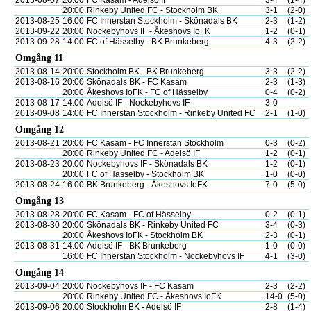
2013-08-07
20:00
FC Kasam - Adelsö IF
3-4
(1-4)
20:00
Rinkeby United FC - Stockholm BK
3-1
(2-0)
2013-08-25
16:00
FC Innerstan Stockholm - Skönadals BK
2-3
(1-2)
2013-09-22
20:00
Nockebyhovs IF - Åkeshovs IoFK
1-2
(0-1)
2013-09-28
14:00
FC of Hässelby - BK Brunkeberg
4-3
(2-2)
Omgång 11
2013-08-14
20:00
Stockholm BK - BK Brunkeberg
3-3
(2-2)
2013-08-16
20:00
Skönadals BK - FC Kasam
2-3
(1-3)
20:00
Åkeshovs IoFK - FC of Hässelby
0-4
(0-2)
2013-08-17
14:00
Adelsö IF - Nockebyhovs IF
3-0
2013-09-08
14:00
FC Innerstan Stockholm - Rinkeby United FC
2-1
(1-0)
Omgång 12
2013-08-21
20:00
FC Kasam - FC Innerstan Stockholm
0-3
(0-2)
20:00
Rinkeby United FC - Adelsö IF
1-2
(0-1)
2013-08-23
20:00
Nockebyhovs IF - Skönadals BK
1-2
(0-1)
20:00
FC of Hässelby - Stockholm BK
1-0
(0-0)
2013-08-24
16:00
BK Brunkeberg - Åkeshovs IoFK
7-0
(5-0)
Omgång 13
2013-08-28
20:00
FC Kasam - FC of Hässelby
0-2
(0-1)
2013-08-30
20:00
Skönadals BK - Rinkeby United FC
3-4
(0-3)
20:00
Åkeshovs IoFK - Stockholm BK
2-3
(0-1)
2013-08-31
14:00
Adelsö IF - BK Brunkeberg
1-0
(0-0)
16:00
FC Innerstan Stockholm - Nockebyhovs IF
4-1
(3-0)
Omgång 14
2013-09-04
20:00
Nockebyhovs IF - FC Kasam
2-3
(2-2)
20:00
Rinkeby United FC - Åkeshovs IoFK
14-0
(5-0)
2013-09-06
20:00
Stockholm BK - Adelsö IF
2-8
(1-4)