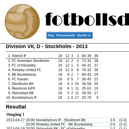
Hem
Förbundsserier
Distrikt
Division VII, D - Stockholm - 2013
1.
Adelsö IF
18
12
3
3
64
-
39
39
2.
FC Innerstan Stockholm
18
12
2
4
73
-
32
38
3.
FC of Hässelby
18
12
1
5
40
-
31
37
4.
Rinkeby United FC
18
12
0
6
78
-
32
36
5.
BK Brunkeberg
18
9
2
7
60
-
43
29
6.
FC Kasam
18
6
5
7
36
-
45
23
7.
Stockholm BK
18
6
2
10
36
-
59
20
8.
Åkeshovs IoFK
18
6
1
11
25
-
61
19
9.
Skönadals BK
18
5
2
11
39
-
50
17
10.
Nockebyhovs IF
18
1
0
17
20
-
79
3
Resultat
Omgång 1
2013-04-17
20:00
Nockebyhovs IF - Stockholm BK
3-5
(3-3)
20:00
Rinkeby United FC - BK Brunkeberg
2-6
(2-2)
2013-04-19
20:00
Skönadals BK - FC of Hässelby
1-2
(1-1)