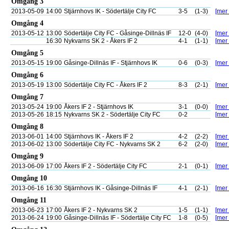
Omgång 3
2013-05-09
14:00
Stjärnhovs IK - Södertälje City FC
3-5
(1-3)
[mer 
Omgång 4
2013-05-12
13:00
Södertälje City FC - Gåsinge-Dillnäs IF
12-0
(4-0)
[mer 
16:30
Nykvarns SK 2 - Åkers IF 2
4-1
(1-1)
[mer 
Omgång 5
2013-05-15
19:00
Gåsinge-Dillnäs IF - Stjärnhovs IK
0-6
(0-3)
[mer 
Omgång 6
2013-05-19
13:00
Södertälje City FC - Åkers IF 2
8-3
(2-1)
[mer 
Omgång 7
2013-05-24
19:00
Åkers IF 2 - Stjärnhovs IK
3-1
(0-0)
[mer 
2013-05-26
18:15
Nykvarns SK 2 - Södertälje City FC
0-2
[mer 
Omgång 8
2013-06-01
14:00
Stjärnhovs IK - Åkers IF 2
4-2
(2-2)
[mer 
2013-06-02
13:00
Södertälje City FC - Nykvarns SK 2
6-2
(2-0)
[mer 
Omgång 9
2013-06-09
17:00
Åkers IF 2 - Södertälje City FC
2-1
(0-1)
[mer 
Omgång 10
2013-06-16
16:30
Stjärnhovs IK - Gåsinge-Dillnäs IF
4-1
(2-1)
[mer 
Omgång 11
2013-06-23
17:00
Åkers IF 2 - Nykvarns SK 2
1-5
(1-1)
[mer 
2013-06-24
19:00
Gåsinge-Dillnäs IF - Södertälje City FC
1-8
(0-5)
[mer 