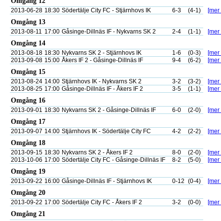
Omgång 12
2013-06-28
18:30
Södertälje City FC - Stjärnhovs IK
6-3
(4-1)
[mer 
Omgång 13
2013-08-11
17:00
Gåsinge-Dillnäs IF - Nykvarns SK 2
2-4
(1-1)
[mer 
Omgång 14
2013-08-18
18:30
Nykvarns SK 2 - Stjärnhovs IK
1-6
(0-3)
[mer 
2013-09-08
15:00
Åkers IF 2 - Gåsinge-Dillnäs IF
9-4
(6-2)
[mer 
Omgång 15
2013-08-24
14:00
Stjärnhovs IK - Nykvarns SK 2
3-2
(3-2)
[mer 
2013-08-25
17:00
Gåsinge-Dillnäs IF - Åkers IF 2
3-5
(1-1)
[mer 
Omgång 16
2013-09-01
18:30
Nykvarns SK 2 - Gåsinge-Dillnäs IF
6-0
(2-0)
[mer 
Omgång 17
2013-09-07
14:00
Stjärnhovs IK - Södertälje City FC
4-2
(2-2)
[mer 
Omgång 18
2013-09-15
18:30
Nykvarns SK 2 - Åkers IF 2
8-0
(2-0)
[mer 
2013-10-06
17:00
Södertälje City FC - Gåsinge-Dillnäs IF
8-2
(5-0)
[mer 
Omgång 19
2013-09-22
16:00
Gåsinge-Dillnäs IF - Stjärnhovs IK
0-12
(0-4)
[mer 
Omgång 20
2013-09-22
17:00
Södertälje City FC - Åkers IF 2
3-2
(0-0)
[mer 
Omgång 21