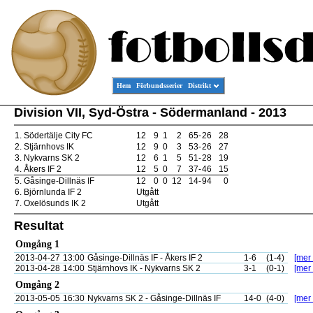
Hem
Förbundsserier
Distrikt
Division VII, Syd-Östra - Södermanland - 2013
1.
Södertälje City FC
12
9
1
2
65
-
26
28
2.
Stjärnhovs IK
12
9
0
3
53
-
26
27
3.
Nykvarns SK 2
12
6
1
5
51
-
28
19
4.
Åkers IF 2
12
5
0
7
37
-
46
15
5.
Gåsinge-Dillnäs IF
12
0
0
12
14
-
94
0
6.
Björnlunda IF 2
Utgått
7.
Oxelösunds IK 2
Utgått
Resultat
Omgång 1
2013-04-27
13:00
Gåsinge-Dillnäs IF - Åkers IF 2
1-6
(1-4)
[mer 
2013-04-28
14:00
Stjärnhovs IK - Nykvarns SK 2
3-1
(0-1)
[mer 
Omgång 2
2013-05-05
16:30
Nykvarns SK 2 - Gåsinge-Dillnäs IF
14-0
(4-0)
[mer 