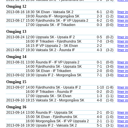
Omgång 12
2013-08-16
18:30
SK Elvan - Vaksala SK 2
6-1
(2-0)
[mer in
19:00
Åsunda IF - Morgongåva SK
2-3
(1-2)
[mer in
2013-08-17
15:00
Fjärdhundra SK - IF VP Uppsala 2
6-2
(1-0)
[mer in
17:00
Uppsala SK - IF Trikadien
0-3
(0-0)
[mer in
Omgång 13
2013-08-24
12:00
Uppsala SK - Upsala IF 2
0-5
(0-2)
[mer in
16:00
IF Trikadien - Fjärdhundra SK
7-0
(3-0)
[mer in
16:15
IF VP Uppsala 2 - SK Elvan
2-2
[mer in
2013-08-27
19:30
Vaksala SK 2 - Åsunda IF
4-3
(3-2)
[mer in
Omgång 14
2013-08-31
13:00
Åsunda IF - IF VP Uppsala 2
0-1
(0-0)
[mer in
14:00
Fjärdhundra SK - Uppsala SK
7-1
(3-0)
[mer in
15:00
SK Elvan - IF Trikadien
2-0
(0-0)
[mer in
2013-09-02
19:30
Upsala IF 2 - Morgongåva SK
7-1
(3-0)
[mer in
Omgång 15
2013-09-07
14:00
Fjärdhundra SK - Upsala IF 2
1-10
(1-8)
[mer in
16:00
IF Trikadien - Åsunda IF
0-2
(0-2)
[mer in
17:00
Uppsala SK - SK Elvan
1-3
(1-1)
[mer in
2013-09-10
19:15
Vaksala SK 2 - Morgongåva SK
4-0
(1-0)
[mer in
Omgång 16
2013-09-14
13:00
Åsunda IF - Uppsala SK
2-1
(0-1)
[mer in
15:00
SK Elvan - Fjärdhundra SK
4-0
(1-0)
[mer in
16:00
Morgongåva SK - IF VP Uppsala 2
2-1
(1-1)
[mer in
2013-09-16
19:30
Upsala IF 2 - Vaksala SK 2
5-1
(3-1)
[mer in