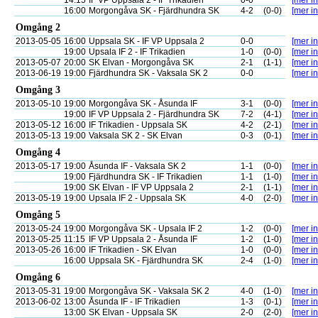
14:15
IF VP Uppsala 2 - IF Trikadien
0-0
[mer in
16:00
Morgongåva SK - Fjärdhundra SK
4-2
(0-0)
[mer in
Omgång 2
2013-05-05
16:00
Uppsala SK - IF VP Uppsala 2
0-0
[mer in
19:00
Upsala IF 2 - IF Trikadien
1-0
(0-0)
[mer in
2013-05-07
20:00
SK Elvan - Morgongåva SK
2-1
(1-1)
[mer in
2013-06-19
19:00
Fjärdhundra SK - Vaksala SK 2
0-0
[mer in
Omgång 3
2013-05-10
19:00
Morgongåva SK - Åsunda IF
3-1
(0-0)
[mer in
19:00
IF VP Uppsala 2 - Fjärdhundra SK
7-2
(4-1)
[mer in
2013-05-12
16:00
IF Trikadien - Uppsala SK
4-2
(2-1)
[mer in
2013-05-13
19:00
Vaksala SK 2 - SK Elvan
0-3
(0-1)
[mer in
Omgång 4
2013-05-17
19:00
Åsunda IF - Vaksala SK 2
1-1
(0-0)
[mer in
19:00
Fjärdhundra SK - IF Trikadien
1-1
(1-0)
[mer in
19:00
SK Elvan - IF VP Uppsala 2
2-1
(1-1)
[mer in
2013-05-19
19:00
Upsala IF 2 - Uppsala SK
4-0
(2-0)
[mer in
Omgång 5
2013-05-24
19:00
Morgongåva SK - Upsala IF 2
1-2
(0-0)
[mer in
2013-05-25
11:15
IF VP Uppsala 2 - Åsunda IF
1-2
(1-0)
[mer in
2013-05-26
16:00
IF Trikadien - SK Elvan
1-0
(0-0)
[mer in
16:00
Uppsala SK - Fjärdhundra SK
2-4
(1-0)
[mer in
Omgång 6
2013-05-31
19:00
Morgongåva SK - Vaksala SK 2
4-0
(1-0)
[mer in
2013-06-02
13:00
Åsunda IF - IF Trikadien
1-3
(0-1)
[mer in
13:00
SK Elvan - Uppsala SK
2-0
(2-0)
[mer in