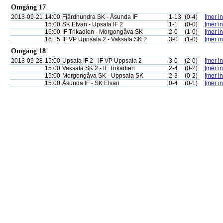
Omgång 17
2013-09-21
14:00
Fjärdhundra SK - Åsunda IF
1-13
(0-4)
[mer in
15:00
SK Elvan - Upsala IF 2
1-1
(0-0)
[mer in
16:00
IF Trikadien - Morgongåva SK
2-0
(1-0)
[mer in
16:15
IF VP Uppsala 2 - Vaksala SK 2
3-0
(1-0)
[mer in
Omgång 18
2013-09-28
15:00
Upsala IF 2 - IF VP Uppsala 2
3-0
(2-0)
[mer in
15:00
Vaksala SK 2 - IF Trikadien
2-4
(0-2)
[mer in
15:00
Morgongåva SK - Uppsala SK
2-3
(0-2)
[mer in
15:00
Åsunda IF - SK Elvan
0-4
(0-1)
[mer in