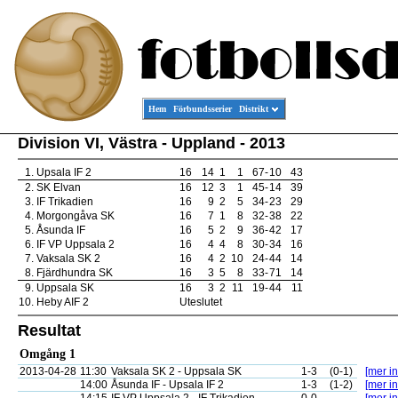
Hem
Förbundsserier
Distrikt
Division VI, Västra - Uppland - 2013
1.
Upsala IF 2
16
14
1
1
67
-
10
43
2.
SK Elvan
16
12
3
1
45
-
14
39
3.
IF Trikadien
16
9
2
5
34
-
23
29
4.
Morgongåva SK
16
7
1
8
32
-
38
22
5.
Åsunda IF
16
5
2
9
36
-
42
17
6.
IF VP Uppsala 2
16
4
4
8
30
-
34
16
7.
Vaksala SK 2
16
4
2
10
24
-
44
14
8.
Fjärdhundra SK
16
3
5
8
33
-
71
14
9.
Uppsala SK
16
3
2
11
19
-
44
11
10.
Heby AIF 2
Uteslutet
Resultat
Omgång 1
2013-04-28
11:30
Vaksala SK 2 - Uppsala SK
1-3
(0-1)
[mer in
14:00
Åsunda IF - Upsala IF 2
1-3
(1-2)
[mer in