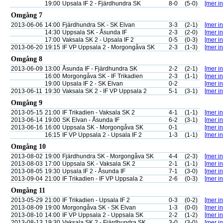
19:00
Upsala IF 2 - Fjärdhundra SK
8-0
(5-0)
[mer in
Omgång 7
2013-06-06
14:00
Fjärdhundra SK - SK Elvan
3-3
(2-1)
[mer in
14:30
Uppsala SK - Åsunda IF
2-3
(2-0)
[mer in
17:00
Vaksala SK 2 - Upsala IF 2
0-5
(0-3)
[mer in
2013-06-20
19:15
IF VP Uppsala 2 - Morgongåva SK
2-3
(1-3)
[mer in
Omgång 8
2013-06-09
13:00
Åsunda IF - Fjärdhundra SK
2-2
(2-1)
[mer in
16:00
Morgongåva SK - IF Trikadien
2-3
(1-1)
[mer in
19:00
Upsala IF 2 - SK Elvan
0-2
[mer in
2013-06-11
19:30
Vaksala SK 2 - IF VP Uppsala 2
5-1
(3-1)
[mer in
Omgång 9
2013-05-15
21:00
IF Trikadien - Vaksala SK 2
4-1
(1-1)
[mer in
2013-06-14
19:00
SK Elvan - Åsunda IF
6-2
(3-1)
[mer in
2013-06-16
16:00
Uppsala SK - Morgongåva SK
0-1
[mer in
16:15
IF VP Uppsala 2 - Upsala IF 2
1-3
(1-1)
[mer in
Omgång 10
2013-08-02
19:00
Fjärdhundra SK - Morgongåva SK
4-4
(2-3)
[mer in
2013-08-03
17:00
Uppsala SK - Vaksala SK 2
2-1
(1-1)
[mer in
2013-08-05
19:30
Upsala IF 2 - Åsunda IF
7-1
(3-0)
[mer in
2013-09-04
21:00
IF Trikadien - IF VP Uppsala 2
2-6
(0-3)
[mer in
Omgång 11
2013-05-29
21:00
IF Trikadien - Upsala IF 2
0-3
(0-2)
[mer in
2013-08-09
19:00
Morgongåva SK - SK Elvan
1-3
(0-0)
[mer in
2013-08-10
14:00
IF VP Uppsala 2 - Uppsala SK
2-2
(1-2)
[mer in
2013-08-13
19:30
Vaksala SK 2 - Fjärdhundra SK
3-0
(3-0)
[mer in