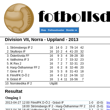
Hem
Förbundsserier
Distrikt
Division VII, Norra - Uppland - 2013
1.
Strömsbergs IF 2
16
14
0
2
78
-
14
42
2.
Skyttorps IF
16
10
2
4
41
-
20
32
3.
Österlövsta FF
16
9
3
4
39
-
28
30
4.
Vattholma IF 3
16
7
2
7
33
-
32
23
5.
IK Rex 2
16
7
2
7
32
-
31
23
6.
Harg-Östhammar FF 2
16
6
2
8
32
-
46
20
7.
Gimo IF 2
16
5
3
8
31
-
43
18
8.
Film/IFK D-Ö 2
16
4
0
12
24
-
56
12
9.
Gräsö IF
16
1
4
11
16
-
56
7
10.
Norrskedika IF 2
Utgått
Resultat
Omgång 1
2013-04-27
12:00
Film/IFK D-Ö 2 - Gräsö IF
1-0
(0-0)
[m
18:00
Strömsbergs IF 2 - Harg-Östhammar FF 2
10-0
(5-0)
[m