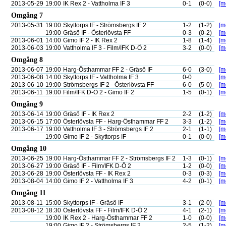
2013-05-29
19:00
IK Rex 2 - Vattholma IF 3
0-1
(0-0)
[m
Omgång 7
2013-05-31
19:00
Skyttorps IF - Strömsbergs IF 2
1-2
(1-2)
[m
19:00
Gräsö IF - Österlövsta FF
0-3
(0-2)
[m
2013-06-01
14:00
Gimo IF 2 - IK Rex 2
1-8
(1-4)
[m
2013-06-03
19:00
Vattholma IF 3 - Film/IFK D-Ö 2
3-2
(0-0)
[m
Omgång 8
2013-06-07
19:00
Harg-Östhammar FF 2 - Gräsö IF
6-0
(3-0)
[m
2013-06-08
14:00
Skyttorps IF - Vattholma IF 3
0-0
[m
2013-06-10
19:00
Strömsbergs IF 2 - Österlövsta FF
6-0
(5-0)
[m
2013-06-11
19:00
Film/IFK D-Ö 2 - Gimo IF 2
1-5
(0-1)
[m
Omgång 9
2013-06-14
19:00
Gräsö IF - IK Rex 2
2-2
(1-2)
[m
2013-06-15
17:00
Österlövsta FF - Harg-Östhammar FF 2
3-3
(1-2)
[m
2013-06-17
19:00
Vattholma IF 3 - Strömsbergs IF 2
2-1
(1-1)
[m
19:00
Gimo IF 2 - Skyttorps IF
0-1
(0-0)
[m
Omgång 10
2013-06-25
19:00
Harg-Östhammar FF 2 - Strömsbergs IF 2
1-3
(0-1)
[m
2013-06-27
19:00
Gräsö IF - Film/IFK D-Ö 2
1-2
(0-0)
[m
2013-06-28
19:00
Österlövsta FF - IK Rex 2
0-3
(0-3)
[m
2013-08-04
14:00
Gimo IF 2 - Vattholma IF 3
4-2
(0-1)
[m
Omgång 11
2013-08-11
15:00
Skyttorps IF - Gräsö IF
3-1
(2-0)
[m
2013-08-12
18:30
Österlövsta FF - Film/IFK D-Ö 2
4-1
(2-1)
[m
19:00
IK Rex 2 - Harg-Östhammar FF 2
1-0
(0-0)
[m
19:00
Gimo IF 2 - Strömsbergs IF 2
2-5
(1-2)
[m