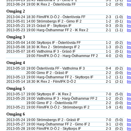
2013-04-29
18:45
Vattholma IF 3 - Gimo IF 2
3-1
(1-1)
[m
2013-06-24
19:00
IK Rex 2 - Österlövsta FF
1-2
(0-0)
[m
Omgång 2
2013-04-24
18:30
Film/IFK D-Ö 2 - Österlövsta FF
2-3
(1-0)
[m
2013-05-01
14:00
Strömsbergs IF 2 - Gimo IF 2
1-2
(0-1)
[m
2013-05-21
19:15
Gräsö IF - Skyttorps IF
0-3
(0-3)
[m
2013-05-23
19:00
Harg-Östhammar FF 2 - IK Rex 2
2-1
(1-1)
[m
Omgång 3
2013-05-04
14:00
Skyttorps IF - Österlövsta FF
1-2
(0-2)
[m
2013-05-06
18:30
IK Rex 2 - Strömsbergs IF 2
1-3
(0-2)
[m
2013-05-07
18:45
Vattholma IF 3 - Gräsö IF
1-1
(0-1)
[m
19:00
Film/IFK D-Ö 2 - Harg-Östhammar FF 2
4-0
(2-0)
[m
Omgång 4
2013-05-10
19:00
Österlövsta FF - Vattholma IF 3
0-4
(0-2)
[m
20:00
Gimo IF 2 - Gräsö IF
2-2
(0-0)
[m
2013-05-13
19:00
Harg-Östhammar FF 2 - Skyttorps IF
1-2
(1-1)
[m
2013-05-14
18:30
IK Rex 2 - Film/IFK D-Ö 2
2-1
(2-1)
[m
Omgång 5
2013-05-17
19:00
Skyttorps IF - IK Rex 2
7-0
(5-0)
[m
2013-05-20
19:00
Vattholma IF 3 - Harg-Östhammar FF 2
1-2
(0-2)
[m
19:00
Gimo IF 2 - Österlövsta FF
2-2
(0-0)
[m
2013-05-21
19:00
Film/IFK D-Ö 2 - Strömsbergs IF 2
1-9
(1-6)
[m
Omgång 6
2013-05-24
19:00
Strömsbergs IF 2 - Gräsö IF
7-0
(5-0)
[m
2013-05-27
19:00
Harg-Östhammar FF 2 - Gimo IF 2
3-1
(2-0)
[m
2013-05-28
19:00
Film/IFK D-Ö 2 - Skyttorps IF
2-3
(0-2)
[m