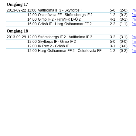
Omgång 17
2013-09-22
11:00
Vattholma IF 3 - Skyttorps IF
5-0
(2-0)
[m
12:00
Österlövsta FF - Strömsbergs IF 2
1-2
(0-2)
[m
14:00
Gimo IF 2 - Film/IFK D-Ö 2
4-1
(3-1)
[m
16:00
Gräsö IF - Harg-Östhammar FF 2
2-2
(1-1)
[m
Omgång 18
2013-09-29
12:00
Strömsbergs IF 2 - Vattholma IF 3
3-2
(3-1)
[m
12:00
Skyttorps IF - Gimo IF 2
5-0
(0-0)
[m
12:00
IK Rex 2 - Gräsö IF
3-1
(3-0)
[m
12:00
Harg-Östhammar FF 2 - Österlövsta FF
1-2
(0-2)
[m