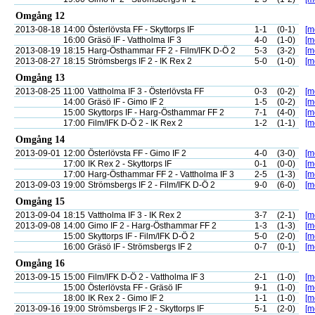
Omgång 12
2013-08-18
14:00
Österlövsta FF - Skyttorps IF
1-1
(0-1)
[m
16:00
Gräsö IF - Vattholma IF 3
4-0
(1-0)
[m
2013-08-19
18:15
Harg-Östhammar FF 2 - Film/IFK D-Ö 2
5-3
(3-2)
[m
2013-08-27
18:15
Strömsbergs IF 2 - IK Rex 2
5-0
(1-0)
[m
Omgång 13
2013-08-25
11:00
Vattholma IF 3 - Österlövsta FF
0-3
(0-2)
[m
14:00
Gräsö IF - Gimo IF 2
1-5
(0-2)
[m
15:00
Skyttorps IF - Harg-Östhammar FF 2
7-1
(4-0)
[m
17:00
Film/IFK D-Ö 2 - IK Rex 2
1-2
(1-1)
[m
Omgång 14
2013-09-01
12:00
Österlövsta FF - Gimo IF 2
4-0
(3-0)
[m
17:00
IK Rex 2 - Skyttorps IF
0-1
(0-0)
[m
17:00
Harg-Östhammar FF 2 - Vattholma IF 3
2-5
(1-3)
[m
2013-09-03
19:00
Strömsbergs IF 2 - Film/IFK D-Ö 2
9-0
(6-0)
[m
Omgång 15
2013-09-04
18:15
Vattholma IF 3 - IK Rex 2
3-7
(2-1)
[m
2013-09-08
14:00
Gimo IF 2 - Harg-Östhammar FF 2
1-3
(1-3)
[m
15:00
Skyttorps IF - Film/IFK D-Ö 2
5-0
(2-0)
[m
16:00
Gräsö IF - Strömsbergs IF 2
0-7
(0-1)
[m
Omgång 16
2013-09-15
15:00
Film/IFK D-Ö 2 - Vattholma IF 3
2-1
(1-0)
[m
15:00
Österlövsta FF - Gräsö IF
9-1
(1-0)
[m
18:00
IK Rex 2 - Gimo IF 2
1-1
(1-0)
[m
2013-09-16
19:00
Strömsbergs IF 2 - Skyttorps IF
5-1
(2-0)
[m