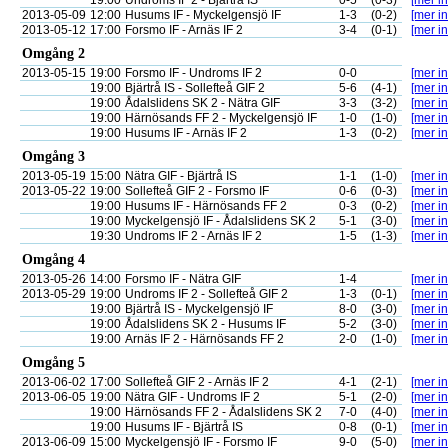
19:00
Undroms IF 2 - Bjärtrå IS
0-5
(0-3)
[mer in
2013-05-09
12:00
Husums IF - Myckelgensjö IF
1-3
(0-2)
[mer in
2013-05-12
17:00
Forsmo IF - Arnäs IF 2
3-4
(0-1)
[mer in
Omgång 2
2013-05-15
19:00
Forsmo IF - Undroms IF 2
0-0
[mer in
19:00
Bjärtrå IS - Sollefteå GIF 2
5-6
(4-1)
[mer in
19:00
Ådalslidens SK 2 - Nätra GIF
3-3
(3-2)
[mer in
19:00
Härnösands FF 2 - Myckelgensjö IF
1-0
(1-0)
[mer in
19:00
Husums IF - Arnäs IF 2
1-3
(0-2)
[mer in
Omgång 3
2013-05-19
15:00
Nätra GIF - Bjärtrå IS
1-1
(1-0)
[mer in
2013-05-22
19:00
Sollefteå GIF 2 - Forsmo IF
0-6
(0-3)
[mer in
19:00
Husums IF - Härnösands FF 2
0-3
(0-2)
[mer in
19:00
Myckelgensjö IF - Ådalslidens SK 2
5-1
(3-0)
[mer in
19:30
Undroms IF 2 - Arnäs IF 2
1-5
(1-3)
[mer in
Omgång 4
2013-05-26
14:00
Forsmo IF - Nätra GIF
1-4
[mer in
2013-05-29
19:00
Undroms IF 2 - Sollefteå GIF 2
1-3
(0-1)
[mer in
19:00
Bjärtrå IS - Myckelgensjö IF
8-0
(3-0)
[mer in
19:00
Ådalslidens SK 2 - Husums IF
5-2
(3-0)
[mer in
19:00
Arnäs IF 2 - Härnösands FF 2
2-0
(1-0)
[mer in
Omgång 5
2013-06-02
17:00
Sollefteå GIF 2 - Arnäs IF 2
4-1
(2-1)
[mer in
2013-06-05
19:00
Nätra GIF - Undroms IF 2
5-1
(2-0)
[mer in
19:00
Härnösands FF 2 - Ådalslidens SK 2
7-0
(4-0)
[mer in
19:00
Husums IF - Bjärtrå IS
0-8
(0-1)
[mer in
2013-06-09
15:00
Myckelgensjö IF - Forsmo IF
9-0
(5-0)
[mer in