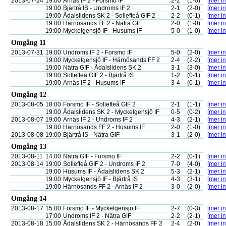
2013-07-24
19:00
Arnäs IF 2 - Forsmo IF
2-2
(1-0)
[mer in
19:00
Bjärtrå IS - Undroms IF 2
2-1
(2-0)
[mer in
19:00
Ådalslidens SK 2 - Sollefteå GIF 2
2-2
(0-1)
[mer in
19:00
Härnösands FF 2 - Nätra GIF
2-0
(1-0)
[mer in
19:00
Myckelgensjö IF - Husums IF
5-0
(1-0)
[mer in
Omgång 11
2013-07-31
19:00
Undroms IF 2 - Forsmo IF
5-0
(2-0)
[mer in
19:00
Myckelgensjö IF - Härnösands FF 2
2-4
(2-2)
[mer in
19:00
Nätra GIF - Ådalslidens SK 2
3-1
(3-0)
[mer in
19:00
Sollefteå GIF 2 - Bjärtrå IS
1-2
(0-1)
[mer in
19:00
Arnäs IF 2 - Husums IF
3-4
(0-1)
[mer in
Omgång 12
2013-08-05
18:00
Forsmo IF - Sollefteå GIF 2
2-1
(1-1)
[mer in
19:00
Ådalslidens SK 2 - Myckelgensjö IF
0-5
(0-2)
[mer in
2013-08-07
19:00
Arnäs IF 2 - Undroms IF 2
4-3
(2-1)
[mer in
19:00
Härnösands FF 2 - Husums IF
2-0
(1-0)
[mer in
2013-08-08
19:00
Bjärtrå IS - Nätra GIF
3-1
(2-0)
[mer in
Omgång 13
2013-08-11
14:00
Nätra GIF - Forsmo IF
2-2
(0-1)
[mer in
2013-08-14
19:00
Sollefteå GIF 2 - Undroms IF 2
7-0
(4-0)
[mer in
19:00
Husums IF - Ådalslidens SK 2
5-3
(2-1)
[mer in
19:00
Myckelgensjö IF - Bjärtrå IS
4-3
(3-1)
[mer in
19:00
Härnösands FF 2 - Arnäs IF 2
3-0
(2-0)
[mer in
Omgång 14
2013-08-17
15:00
Forsmo IF - Myckelgensjö IF
2-7
(0-3)
[mer in
17:00
Undroms IF 2 - Nätra GIF
2-2
(2-1)
[mer in
2013-08-18
15:00
Ådalslidens SK 2 - Härnösands FF 2
2-4
(2-0)
[mer in