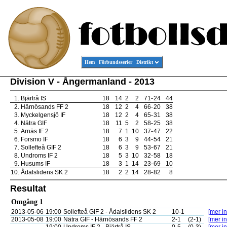
Hem
Förbundsserier
Distrikt
Division V - Ångermanland - 2013
1.
Bjärtrå IS
18
14
2
2
71
-
24
44
2.
Härnösands FF 2
18
12
2
4
66
-
20
38
3.
Myckelgensjö IF
18
12
2
4
65
-
31
38
4.
Nätra GIF
18
11
5
2
58
-
25
38
5.
Arnäs IF 2
18
7
1
10
37
-
47
22
6.
Forsmo IF
18
6
3
9
44
-
54
21
7.
Sollefteå GIF 2
18
6
3
9
53
-
67
21
8.
Undroms IF 2
18
5
3
10
32
-
58
18
9.
Husums IF
18
3
1
14
23
-
69
10
10.
Ådalslidens SK 2
18
2
2
14
28
-
82
8
Resultat
Omgång 1
2013-05-06
19:00
Sollefteå GIF 2 - Ådalslidens SK 2
10-1
[mer in
2013-05-08
19:00
Nätra GIF - Härnösands FF 2
2-1
(2-1)
[mer in