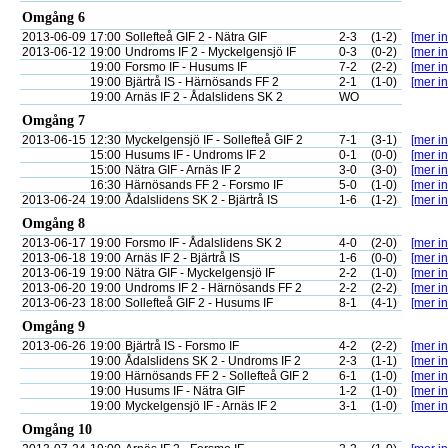
Omgång 6
2013-06-09
17:00
Sollefteå GIF 2 - Nätra GIF
2-3
(1-2)
[mer in
2013-06-12
19:00
Undroms IF 2 - Myckelgensjö IF
0-3
(0-2)
[mer in
19:00
Forsmo IF - Husums IF
7-2
(2-2)
[mer in
19:00
Bjärtrå IS - Härnösands FF 2
2-1
(1-0)
[mer in
19:00
Arnäs IF 2 - Ådalslidens SK 2
WO
Omgång 7
2013-06-15
12:30
Myckelgensjö IF - Sollefteå GIF 2
7-1
(3-1)
[mer in
15:00
Husums IF - Undroms IF 2
0-1
(0-0)
[mer in
15:00
Nätra GIF - Arnäs IF 2
3-0
(3-0)
[mer in
16:30
Härnösands FF 2 - Forsmo IF
5-0
(1-0)
[mer in
2013-06-24
19:00
Ådalslidens SK 2 - Bjärtrå IS
1-6
(1-2)
[mer in
Omgång 8
2013-06-17
19:00
Forsmo IF - Ådalslidens SK 2
4-0
(2-0)
[mer in
2013-06-18
19:00
Arnäs IF 2 - Bjärtrå IS
1-6
(0-0)
[mer in
2013-06-19
19:00
Nätra GIF - Myckelgensjö IF
2-2
(1-0)
[mer in
2013-06-20
19:00
Undroms IF 2 - Härnösands FF 2
2-2
(2-2)
[mer in
2013-06-23
18:00
Sollefteå GIF 2 - Husums IF
8-1
(4-1)
[mer in
Omgång 9
2013-06-26
19:00
Bjärtrå IS - Forsmo IF
4-2
(2-2)
[mer in
19:00
Ådalslidens SK 2 - Undroms IF 2
2-3
(1-1)
[mer in
19:00
Härnösands FF 2 - Sollefteå GIF 2
6-1
(1-0)
[mer in
19:00
Husums IF - Nätra GIF
1-2
(1-0)
[mer in
19:00
Myckelgensjö IF - Arnäs IF 2
3-1
(1-0)
[mer in
Omgång 10