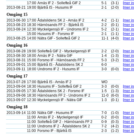
17:00
Arnäs IF 2 - Sollefteå GIF 2
5-1
(3-1)
[mer in
2013-08-21
19:00
Bjärtrå IS - Husums IF
2-1
(2-0)
[mer in
Omgång 15
2013-06-30
17:00
Ådalslidens SK 2 - Arnäs IF 2
4-2
(1-1)
[mer in
2013-08-23
18:30
Härnösands FF 2 - Bjärtrå IS
2-2
(0-1)
[mer in
2013-08-24
12:30
Myckelgensjö IF - Undroms IF 2
5-2
(2-1)
[mer in
15:00
Husums IF - Forsmo IF
2-1
(1-1)
[mer in
2013-08-25
14:00
Nätra GIF - Sollefteå GIF 2
11-1
(4-0)
[mer in
Omgång 16
2013-08-28
19:00
Sollefteå GIF 2 - Myckelgensjö IF
2-2
(2-0)
[mer in
2013-08-30
18:00
Arnäs IF 2 - Nätra GIF
1-4
(1-3)
[mer in
2013-08-31
15:00
Forsmo IF - Härnösands FF 2
5-3
(3-2)
[mer in
2013-09-01
15:00
Bjärtrå IS - Ådalslidens SK 2
6-0
[mer in
2013-09-11
18:00
Undroms IF 2 - Husums IF
3-0
(0-0)
[mer in
Omgång 17
2013-07-28
17:00
Bjärtrå IS - Arnäs IF 2
WO
2013-09-04
18:30
Husums IF - Sollefteå GIF 2
3-3
(0-0)
[mer in
2013-09-05
17:30
Ådalslidens SK 2 - Forsmo IF
1-5
(1-3)
[mer in
2013-09-06
18:30
Härnösands FF 2 - Undroms IF 2
11-0
(6-0)
[mer in
2013-09-07
12:30
Myckelgensjö IF - Nätra GIF
1-3
(0-1)
[mer in
Omgång 18
2013-09-14
11:00
Nätra GIF - Husums IF
7-0
(1-0)
[mer in
11:00
Arnäs IF 2 - Myckelgensjö IF
0-2
(0-0)
[mer in
11:00
Sollefteå GIF 2 - Härnösands FF 2
0-9
(0-3)
[mer in
11:00
Undroms IF 2 - Ådalslidens SK 2
7-2
(4-2)
[mer in
11:00
Forsmo IF - Bjärtrå IS
2-3
(1-2)
[mer in