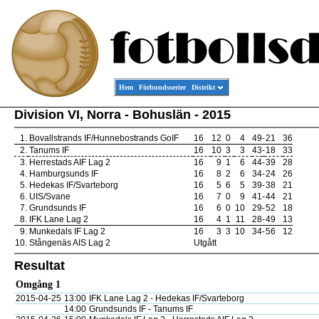
Hem
Förbundsserier
Distrikt
Division VI, Norra - Bohuslän - 2015
1.
Bovallstrands IF/Hunnebostrands GoIF
16
12
0
4
49
-
21
36
2.
Tanums IF
16
10
3
3
43
-
18
33
3.
Herrestads AIF Lag 2
16
9
1
6
44
-
39
28
4.
Hamburgsunds IF
16
8
2
6
34
-
24
26
5.
Hedekas IF/Svarteborg
16
5
6
5
39
-
38
21
6.
UIS/Svane
16
7
0
9
41
-
44
21
7.
Grundsunds IF
16
6
0
10
29
-
52
18
8.
IFK Lane Lag 2
16
4
1
11
28
-
49
13
9.
Munkedals IF Lag 2
16
3
3
10
34
-
56
12
10.
Stångenäs AIS Lag 2
Utgått
Resultat
Omgång 1
2015-04-25
13:00
IFK Lane Lag 2 - Hedekas IF/Svarteborg
14:00
Grundsunds IF - Tanums IF