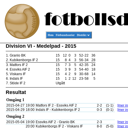
Hem
Förbundsserier
Distrikt
Division VI - Medelpad - 2015
1.
Granlo BK
15
12
0
3
52
-
22
36
2.
Kubikenborgs IF 2
15
8
4
3
56
-
34
28
3.
Matfors IF 2
15
7
3
5
42
-
35
24
4.
Essviks AIF 2
15
3
9
3
54
-
40
18
5.
Viskans IF
15
4
2
9
30
-
68
14
6.
Indals IF
15
1
2
12
23
-
58
5
7.
Stöde IF 2
Utgått
Resultat
Omgång 1
2015-04-27
19:00
Matfors IF 2 - Essviks AIF 2
2-2
(1-1)
[mer in
2015-04-29
18:00
Indals IF - Kubikenborgs IF 2
0-3
(0-1)
[mer in
Omgång 2
2015-05-04
19:00
Essviks AIF 2 - Granlo BK
2-3
[mer in
20:00
Kubikenborgs IF 2 - Viskans IF
8-0
(5-0)
[mer in