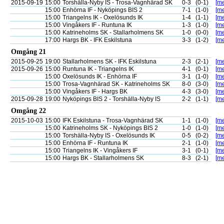
2015-09-19
15:00
Torshälla-Nyby IS - Trosa-Vagnhärad SK
0-3
(0-1)
[me
15:00
Enhörna IF - Nyköpings BIS 2
7-1
(1-0)
[me
15:00
Triangelns IK - Oxelösunds IK
1-4
(1-1)
[me
15:00
Vingåkers IF - Runtuna IK
1-3
(1-0)
[me
15:00
Katrineholms SK - Stallarholmens SK
1-0
(0-0)
[me
17:00
Hargs BK - IFK Eskilstuna
3-3
(1-2)
[me
Omgång 21
2015-09-25
19:00
Stallarholmens SK - IFK Eskilstuna
2-3
(2-1)
[me
2015-09-26
15:00
Runtuna IK - Triangelns IK
4-1
(0-1)
[me
15:00
Oxelösunds IK - Enhörna IF
3-1
(1-0)
[me
15:00
Trosa-Vagnhärad SK - Katrineholms SK
8-0
(3-0)
[me
15:00
Vingåkers IF - Hargs BK
4-3
(3-0)
[me
2015-09-28
19:00
Nyköpings BIS 2 - Torshälla-Nyby IS
2-2
(1-1)
[me
Omgång 22
2015-10-03
15:00
IFK Eskilstuna - Trosa-Vagnhärad SK
1-1
(1-0)
[me
15:00
Katrineholms SK - Nyköpings BIS 2
1-0
(1-0)
[me
15:00
Torshälla-Nyby IS - Oxelösunds IK
0-5
(0-2)
[me
15:00
Enhörna IF - Runtuna IK
2-1
(1-0)
[me
15:00
Triangelns IK - Vingåkers IF
3-1
(0-1)
[me
15:00
Hargs BK - Stallarholmens SK
8-3
(2-1)
[me