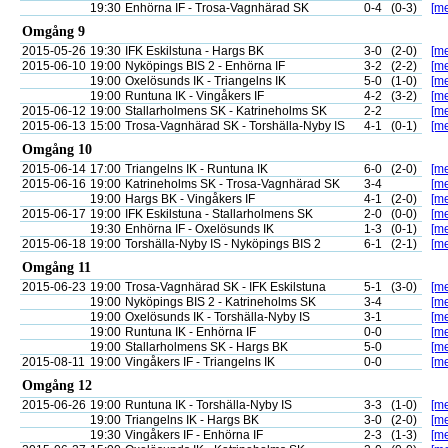
19:30
Enhörna IF - Trosa-Vagnhärad SK
0-4
(0-3)
[me
Omgång 9
2015-05-26
19:30
IFK Eskilstuna - Hargs BK
3-0
(2-0)
[me
2015-06-10
19:00
Nyköpings BIS 2 - Enhörna IF
3-2
(2-2)
[me
19:00
Oxelösunds IK - Triangelns IK
5-0
(1-0)
[me
19:00
Runtuna IK - Vingåkers IF
4-2
(3-2)
[me
2015-06-12
19:00
Stallarholmens SK - Katrineholms SK
2-2
[me
2015-06-13
15:00
Trosa-Vagnhärad SK - Torshälla-Nyby IS
4-1
(0-1)
[me
Omgång 10
2015-06-14
17:00
Triangelns IK - Runtuna IK
6-0
(2-0)
[me
2015-06-16
19:00
Katrineholms SK - Trosa-Vagnhärad SK
3-4
[me
19:00
Hargs BK - Vingåkers IF
4-1
(2-0)
[me
2015-06-17
19:00
IFK Eskilstuna - Stallarholmens SK
2-0
(0-0)
[me
19:30
Enhörna IF - Oxelösunds IK
1-3
(0-1)
[me
2015-06-18
19:00
Torshälla-Nyby IS - Nyköpings BIS 2
6-1
(2-1)
[me
Omgång 11
2015-06-23
19:00
Trosa-Vagnhärad SK - IFK Eskilstuna
5-1
(3-0)
[me
19:00
Nyköpings BIS 2 - Katrineholms SK
3-4
[me
19:00
Oxelösunds IK - Torshälla-Nyby IS
3-1
[me
19:00
Runtuna IK - Enhörna IF
0-0
[me
19:00
Stallarholmens SK - Hargs BK
5-0
[me
2015-08-11
19:00
Vingåkers IF - Triangelns IK
0-0
[me
Omgång 12
2015-06-26
19:00
Runtuna IK - Torshälla-Nyby IS
3-3
(1-0)
[me
19:00
Triangelns IK - Hargs BK
3-0
(2-0)
[me
19:30
Vingåkers IF - Enhörna IF
2-3
(1-3)
[me