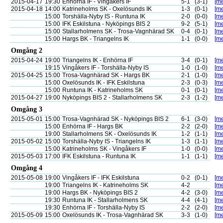
2015-04-17
19:30
Enhörna IF - Vingåkers IF
5-1
(3-1)
[me
2015-04-18
14:00
Katrineholms SK - Oxelösunds IK
1-3
(0-1)
[me
15:00
Torshälla-Nyby IS - Runtuna IK
2-0
(0-0)
[me
15:00
IFK Eskilstuna - Nyköpings BIS 2
9-2
(5-1)
[me
15:00
Stallarholmens SK - Trosa-Vagnhärad SK
0-4
(0-1)
[me
15:00
Hargs BK - Triangelns IK
1-1
(0-0)
[me
Omgång 2
2015-04-24
19:00
Triangelns IK - Enhörna IF
3-4
(0-1)
[me
19:15
Vingåkers IF - Torshälla-Nyby IS
1-0
(1-0)
[me
2015-04-25
15:00
Trosa-Vagnhärad SK - Hargs BK
2-1
(1-0)
[me
15:00
Oxelösunds IK - IFK Eskilstuna
2-3
(0-3)
[me
15:00
Runtuna IK - Katrineholms SK
0-1
(0-1)
[me
2015-04-27
19:00
Nyköpings BIS 2 - Stallarholmens SK
2-3
(1-2)
[me
Omgång 3
2015-05-01
15:00
Trosa-Vagnhärad SK - Nyköpings BIS 2
6-1
(3-0)
[me
15:00
Enhörna IF - Hargs BK
2-2
(2-0)
[me
19:00
Stallarholmens SK - Oxelösunds IK
1-2
(1-1)
[me
2015-05-02
15:00
Torshälla-Nyby IS - Triangelns IK
1-3
(1-1)
[me
15:00
Katrineholms SK - Vingåkers IF
1-0
(0-0)
[me
2015-05-03
17:00
IFK Eskilstuna - Runtuna IK
1-1
(1-1)
[me
Omgång 4
2015-05-08
19:00
Vingåkers IF - IFK Eskilstuna
0-2
(0-1)
[me
19:00
Triangelns IK - Katrineholms SK
4-2
[me
19:00
Hargs BK - Nyköpings BIS 2
4-2
(3-0)
[me
19:30
Runtuna IK - Stallarholmens SK
4-4
(4-1)
[me
19:30
Enhörna IF - Torshälla-Nyby IS
2-2
(2-0)
[me
2015-05-09
15:00
Oxelösunds IK - Trosa-Vagnhärad SK
3-3
(1-0)
[me