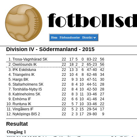
Hem
Förbundsserier
Distrikt
Division IV - Södermanland - 2015
1.
Trosa-Vagnhärad SK
22
17
5
0
83
-
22
56
2.
Oxelösunds IK
22
18
2
2
65
-
23
56
3.
IFK Eskilstuna
22
13
3
6
47
-
40
42
4.
Triangelns IK
22
10
4
8
62
-
46
34
5.
Hargs BK
22
9
3
10
47
-
51
30
6.
Stallarholmens SK
22
8
4
10
44
-
51
28
7.
Torshälla-Nyby IS
22
8
4
10
42
-
50
28
8.
Katrineholms SK
22
8
3
11
33
-
46
27
9.
Enhörna IF
22
6
6
10
41
-
46
24
10.
Runtuna IK
22
5
7
10
33
-
46
22
11.
Vingåkers IF
22
5
2
15
29
-
54
17
12.
Nyköpings BIS 2
22
2
3
17
29
-
80
9
Resultat
Omgång 1