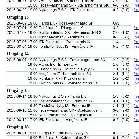
2015-06-27
15:00
Oxelösunds IK - Katrineholms SK
2-0
(0-0)
[me
15:00
Trosa-Vagnhärad SK - Stallarholmens SK
6-0
(2-0)
[me
2015-06-29
19:00
Nyköpings BIS 2 - IFK Eskilstuna
0-2
(0-0)
[me
Omgång 13
2015-06-09
19:00
Hargs BK - Trosa-Vagnhärad SK
OW
2015-07-01
19:30
Enhörna IF - Triangelns IK
3-3
[me
2015-07-03
19:00
Stallarholmens SK - Nyköpings BIS 2
2-0
(1-0)
[me
19:00
Katrineholms SK - Runtuna IK
0-3
(0-2)
[me
2015-07-05
17:00
IFK Eskilstuna - Oxelösunds IK
1-4
[me
2015-08-04
19:00
Torshälla-Nyby IS - Vingåkers IF
5-2
(4-0)
[me
Omgång 14
2015-08-07
19:00
Nyköpings BIS 2 - Trosa-Vagnhärad SK
2-2
(2-2)
[me
19:00
Hargs BK - Enhörna IF
1-0
(0-0)
[me
19:00
Triangelns IK - Torshälla-Nyby IS
7-1
(4-0)
[me
19:00
Vingåkers IF - Katrineholms SK
2-1
(1-1)
[me
19:00
Runtuna IK - IFK Eskilstuna
1-2
(0-2)
[me
19:00
Oxelösunds IK - Stallarholmens SK
3-1
(2-0)
[me
Omgång 15
2015-08-14
18:30
Nyköpings BIS 2 - Hargs BK
1-3
(0-2)
[me
19:00
Stallarholmens SK - Runtuna IK
3-1
(1-0)
[me
19:30
Torshälla-Nyby IS - Enhörna IF
2-1
(1-1)
[me
2015-08-15
15:00
Trosa-Vagnhärad SK - Oxelösunds IK
3-0
(2-0)
[me
15:00
Katrineholms SK - Triangelns IK
2-0
(1-0)
[me
2015-08-16
17:00
IFK Eskilstuna - Vingåkers IF
0-2
(0-0)
[me
Omgång 16
2015-08-21
19:00
Hargs BK - Torshälla-Nyby IS
0-2
(0-1)
[me
19:00
Enhörna IF - Katrineholms SK
0-1
(0-1)
[me