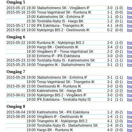
Omgång 5
2015-05-15
19:30
Stallarholmens SK - Vingåkers IF
3-0
(1-0)
[me
2015-05-16
15:00
Trosa-Vagnhärad SK - Runtuna IK
1-1
(0-0)
[me
15:00
Katrineholms SK - Enhörna IF
1-1
(0-1)
[me
15:30
Torshälla-Nyby IS - Hargs BK
1-2
(0-1)
[me
2015-05-17
17:00
IFK Eskilstuna - Triangelns IK
4-1
(4-0)
[me
2015-05-18
19:00
Nyköpings BIS 2 - Oxelösunds IK
0-2
(0-0)
[me
Omgång 6
2015-05-22
19:00
Runtuna IK - Nyköpings BIS 2
2-0
(1-0)
[me
19:00
Hargs BK - Oxelösunds IK
3-4
(2-1)
[me
19:30
Vingåkers IF - Trosa-Vagnhärad SK
2-2
(0-1)
[me
19:30
Enhörna IF - IFK Eskilstuna
3-0
(2-0)
[me
2015-05-23
15:00
Torshälla-Nyby IS - Katrineholms SK
2-1
(1-1)
[me
2015-05-25
19:00
Triangelns IK - Stallarholmens SK
3-1
(2-1)
[me
Omgång 7
2015-05-29
19:00
Stallarholmens SK - Enhörna IF
3-1
(1-1)
[me
19:00
Trosa-Vagnhärad SK - Triangelns IK
3-1
(0-1)
[me
2015-05-30
15:00
Oxelösunds IK - Runtuna IK
3-0
(2-0)
[me
15:00
Katrineholms SK - Hargs BK
2-3
(2-2)
[me
2015-06-01
19:00
Nyköpings BIS 2 - Vingåkers IF
3-0
(2-0)
[me
19:00
IFK Eskilstuna - Torshälla-Nyby IS
3-1
(1-1)
[me
Omgång 8
2015-06-04
19:00
Katrineholms SK - IFK Eskilstuna
1-2
(0-2)
[me
2015-06-05
19:00
Vingåkers IF - Oxelösunds IK
1-4
(1-1)
[me
19:00
Triangelns IK - Nyköpings BIS 2
4-1
(2-0)
[me
19:00
Torshälla-Nyby IS - Stallarholmens SK
2-4
(0-2)
[me
19:00
Hargs BK - Runtuna IK
4-0
(3-0)
[me