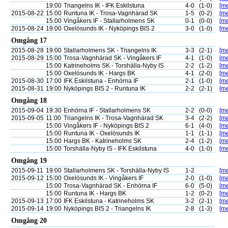
19:00
Triangelns IK - IFK Eskilstuna
4-0
(1-0)
[me
2015-08-22
15:00
Runtuna IK - Trosa-Vagnhärad SK
1-5
(0-2)
[me
15:00
Vingåkers IF - Stallarholmens SK
0-1
(0-0)
[me
2015-08-24
19:00
Oxelösunds IK - Nyköpings BIS 2
3-0
(1-0)
[me
Omgång 17
2015-08-28
19:00
Stallarholmens SK - Triangelns IK
3-3
(2-1)
[me
2015-08-29
15:00
Trosa-Vagnhärad SK - Vingåkers IF
4-1
(1-0)
[me
15:00
Katrineholms SK - Torshälla-Nyby IS
2-2
(1-2)
[me
15:00
Oxelösunds IK - Hargs BK
4-1
(2-0)
[me
2015-08-30
17:00
IFK Eskilstuna - Enhörna IF
2-1
(1-0)
[me
2015-08-31
19:00
Nyköpings BIS 2 - Runtuna IK
2-2
(2-1)
[me
Omgång 18
2015-09-04
19:30
Enhörna IF - Stallarholmens SK
2-2
(0-0)
[me
2015-09-05
11:00
Triangelns IK - Trosa-Vagnhärad SK
3-4
(2-2)
[me
15:00
Vingåkers IF - Nyköpings BIS 2
6-1
(4-0)
[me
15:00
Runtuna IK - Oxelösunds IK
1-1
(1-1)
[me
15:00
Hargs BK - Katrineholms SK
2-4
(1-2)
[me
15:00
Torshälla-Nyby IS - IFK Eskilstuna
4-0
(1-0)
[me
Omgång 19
2015-09-11
19:00
Stallarholmens SK - Torshälla-Nyby IS
1-2
[me
2015-09-12
15:00
Oxelösunds IK - Vingåkers IF
2-0
(1-0)
[me
15:00
Trosa-Vagnhärad SK - Enhörna IF
6-0
(5-0)
[me
15:00
Runtuna IK - Hargs BK
1-2
(0-2)
[me
2015-09-13
17:00
IFK Eskilstuna - Katrineholms SK
3-2
(2-1)
[me
2015-09-14
19:00
Nyköpings BIS 2 - Triangelns IK
2-8
(1-3)
[me
Omgång 20