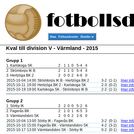
Hem
Förbundsserier
Distrikt
Kval till division V - Värmland - 2015
Grupp 1
1.
Karlskoga SK
2
1
1
0
5
-
4
4
2.
Strömtorps IK B
2
1
1
0
5
-
4
4
3.
Hertzöga BK 2
2
0
0
2
4
-
6
0
2015-10-04
14:00
Strömtorps IK B - Hertzöga BK 2
3-2
(1-1)
[mer inf
2015-10-11
19:00
Hertzöga BK 2 - Karlskoga SK
2-3
(0-2)
[mer inf
2015-10-19
19:00
Karlskoga SK - Strömtorps IK B
2-2
(1-1)
[mer inf
Grupp 2
1.
Sörby IK
2
2
0
0
5
-
2
6
2.
Fagerås BK
2
1
0
1
6
-
5
3
3.
Värmlandsbro SK
2
0
0
2
2
-
6
0
2015-10-04
13:00
Sörby IK - Fagerås BK
3-2
(0-1)
[mer inf
2015-10-10
15:00
Fagerås BK - Värmlandsbro SK
4-2
(3-2)
[mer inf
2015-10-17
13:00
Värmlandsbro SK - Sörby IK
0-2
(0-1)
[mer inf