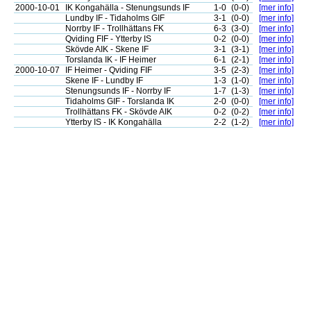
2000-10-01
IK Kongahälla - Stenungsunds IF
1-0
(0-0)
[mer info]
Lundby IF - Tidaholms GIF
3-1
(0-0)
[mer info]
Norrby IF - Trollhättans FK
6-3
(3-0)
[mer info]
Qviding FIF - Ytterby IS
0-2
(0-0)
[mer info]
Skövde AIK - Skene IF
3-1
(3-1)
[mer info]
Torslanda IK - IF Heimer
6-1
(2-1)
[mer info]
2000-10-07
IF Heimer - Qviding FIF
3-5
(2-3)
[mer info]
Skene IF - Lundby IF
1-3
(1-0)
[mer info]
Stenungsunds IF - Norrby IF
1-7
(1-3)
[mer info]
Tidaholms GIF - Torslanda IK
2-0
(0-0)
[mer info]
Trollhättans FK - Skövde AIK
0-2
(0-2)
[mer info]
Ytterby IS - IK Kongahälla
2-2
(1-2)
[mer info]