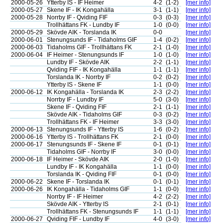
2000-05-26
Ytterby IS - IF Heimer
4-2
(1-2)
[mer info]
2000-05-27
Skene IF - IK Kongahälla
3-1
(1-1)
[mer info]
2000-05-28
Norrby IF - Qviding FIF
0-3
(0-3)
[mer info]
Trollhättans FK - Lundby IF
1-0
(0-0)
[mer info]
2000-05-29
Skövde AIK - Torslanda IK
0-0
[mer info]
2000-06-01
Stenungsunds IF - Tidaholms GIF
1-4
(0-2)
[mer info]
2000-06-03
Tidaholms GIF - Trollhättans FK
2-1
(1-0)
[mer info]
2000-06-04
IF Heimer - Stenungsunds IF
1-0
(1-0)
[mer info]
Lundby IF - Skövde AIK
2-2
(1-1)
[mer info]
Qviding FIF - IK Kongahälla
1-1
(1-1)
[mer info]
Torslanda IK - Norrby IF
0-2
(0-2)
[mer info]
Ytterby IS - Skene IF
1-1
(0-0)
[mer info]
2000-06-12
IK Kongahälla - Torslanda IK
2-3
(2-2)
[mer info]
Norrby IF - Lundby IF
5-0
(3-0)
[mer info]
Skene IF - Qviding FIF
2-1
(1-1)
[mer info]
Skövde AIK - Tidaholms GIF
0-3
(0-2)
[mer info]
Trollhättans FK - IF Heimer
3-3
(3-0)
[mer info]
2000-06-13
Stenungsunds IF - Ytterby IS
1-6
(0-2)
[mer info]
2000-06-16
Ytterby IS - Trollhättans FK
2-1
(0-0)
[mer info]
2000-06-17
Stenungsunds IF - Skene IF
0-1
(0-1)
[mer info]
Tidaholms GIF - Norrby IF
3-0
(0-0)
[mer info]
2000-06-18
IF Heimer - Skövde AIK
2-0
(1-0)
[mer info]
Lundby IF - IK Kongahälla
1-1
(0-0)
[mer info]
Torslanda IK - Qviding FIF
0-1
(0-0)
[mer info]
2000-06-22
Skene IF - Torslanda IK
0-1
(0-1)
[mer info]
2000-06-26
IK Kongahälla - Tidaholms GIF
1-1
(0-0)
[mer info]
Norrby IF - IF Heimer
4-2
(2-2)
[mer info]
Skövde AIK - Ytterby IS
2-1
(0-1)
[mer info]
Trollhättans FK - Stenungsunds IF
1-1
(1-1)
[mer info]
2000-06-27
Qviding FIF - Lundby IF
4-0
(3-0)
[mer info]