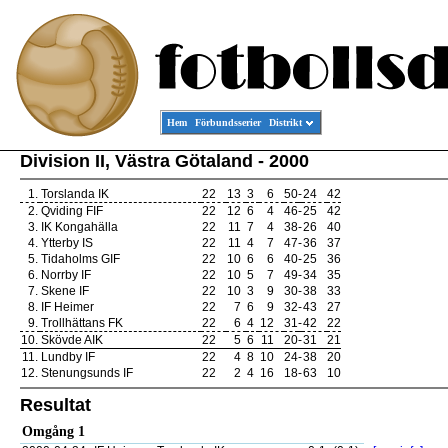
Hem
Förbundsserier
Distrikt
Division II, Västra Götaland - 2000
1.
Torslanda IK
22
13
3
6
50
-
24
42
2.
Qviding FIF
22
12
6
4
46
-
25
42
3.
IK Kongahälla
22
11
7
4
38
-
26
40
4.
Ytterby IS
22
11
4
7
47
-
36
37
5.
Tidaholms GIF
22
10
6
6
40
-
25
36
6.
Norrby IF
22
10
5
7
49
-
34
35
7.
Skene IF
22
10
3
9
30
-
38
33
8.
IF Heimer
22
7
6
9
32
-
43
27
9.
Trollhättans FK
22
6
4
12
31
-
42
22
10.
Skövde AIK
22
5
6
11
20
-
31
21
11.
Lundby IF
22
4
8
10
24
-
38
20
12.
Stenungsunds IF
22
2
4
16
18
-
63
10
Resultat
Omgång 1