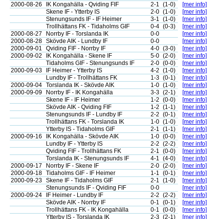
2000-08-26
IK Kongahälla - Qviding FIF
2-1
(1-0)
[mer info]
Skene IF - Ytterby IS
2-0
(1-0)
[mer info]
Stenungsunds IF - IF Heimer
3-1
(1-0)
[mer info]
Trollhättans FK - Tidaholms GIF
0-4
(0-3)
[mer info]
2000-08-27
Norrby IF - Torslanda IK
0-0
[mer info]
2000-08-28
Skövde AIK - Lundby IF
0-0
[mer info]
2000-09-01
Qviding FIF - Norrby IF
4-0
(3-0)
[mer info]
2000-09-02
IK Kongahälla - Skene IF
5-0
(2-0)
[mer info]
Tidaholms GIF - Stenungsunds IF
2-0
(0-0)
[mer info]
2000-09-03
IF Heimer - Ytterby IS
4-2
(1-0)
[mer info]
Lundby IF - Trollhättans FK
1-3
(0-1)
[mer info]
2000-09-04
Torslanda IK - Skövde AIK
1-0
(1-0)
[mer info]
2000-09-09
Norrby IF - IK Kongahälla
3-3
(2-1)
[mer info]
Skene IF - IF Heimer
1-2
(0-0)
[mer info]
Skövde AIK - Qviding FIF
1-2
(1-1)
[mer info]
Stenungsunds IF - Lundby IF
2-2
(0-1)
[mer info]
Trollhättans FK - Torslanda IK
1-0
(1-0)
[mer info]
Ytterby IS - Tidaholms GIF
2-1
(1-1)
[mer info]
2000-09-16
IK Kongahälla - Skövde AIK
1-0
(0-0)
[mer info]
Lundby IF - Ytterby IS
2-2
(2-2)
[mer info]
Qviding FIF - Trollhättans FK
2-1
(0-0)
[mer info]
Torslanda IK - Stenungsunds IF
4-1
(4-0)
[mer info]
2000-09-17
Norrby IF - Skene IF
2-0
(2-0)
[mer info]
2000-09-18
Tidaholms GIF - IF Heimer
1-1
(0-1)
[mer info]
2000-09-23
Skene IF - Tidaholms GIF
2-1
(1-0)
[mer info]
Stenungsunds IF - Qviding FIF
0-0
[mer info]
2000-09-24
IF Heimer - Lundby IF
2-2
(2-2)
[mer info]
Skövde AIK - Norrby IF
0-1
(0-1)
[mer info]
Trollhättans FK - IK Kongahälla
0-1
(0-0)
[mer info]
Ytterby IS - Torslanda IK
2-3
(2-1)
[mer info]