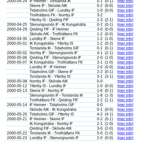
2000-04-24
IF Heimer - Torslanda IK
0-1
(0-1)
[mer info]
Skene IF - Skövde AIK
0-2
(0-0)
[mer info]
Tidaholms GIF - Lundby IF
1-0
(0-0)
[mer info]
Trollhättans FK - Norrby IF
3-2
[mer info]
Ytterby IS - Qviding FIF
2-3
(2-1)
[mer info]
2000-04-25
Stenungsunds IF - IK Kongahälla
0-2
(0-1)
[mer info]
2000-04-29
Qviding FIF - IF Heimer
3-0
(0-0)
[mer info]
Skövde AIK - Trollhättans FK
1-2
(0-0)
[mer info]
2000-04-30
Lundby IF - Skene IF
1-2
(1-0)
[mer info]
2000-05-01
IK Kongahälla - Ytterby IS
1-2
(0-2)
[mer info]
Torslanda IK - Tidaholms GIF
0-1
(0-1)
[mer info]
2000-05-02
Norrby IF - Stenungsunds IF
4-1
(2-1)
[mer info]
2000-05-06
Qviding FIF - Stenungsunds IF
2-0
(1-0)
[mer info]
2000-05-07
IK Kongahälla - Trollhättans FK
3-1
(1-0)
[mer info]
Lundby IF - IF Heimer
2-0
(0-0)
[mer info]
Tidaholms GIF - Skene IF
2-2
(0-1)
[mer info]
Torslanda IK - Ytterby IS
3-1
(3-1)
[mer info]
2000-05-08
Norrby IF - Skövde AIK
0-0
[mer info]
2000-05-12
Ytterby IS - Lundby IF
1-0
(0-0)
[mer info]
2000-05-13
Skene IF - Norrby IF
1-6
(0-1)
[mer info]
Stenungsunds IF - Torslanda IK
1-8
(1-3)
[mer info]
Trollhättans FK - Qviding FIF
2-2
(1-1)
[mer info]
2000-05-14
IF Heimer - Tidaholms GIF
0-0
[mer info]
Skövde AIK - IK Kongahälla
0-1
(0-0)
[mer info]
2000-05-20
Tidaholms GIF - Ytterby IS
4-2
(4-1)
[mer info]
2000-05-21
IF Heimer - Skene IF
0-2
(0-1)
[mer info]
IK Kongahälla - Norrby IF
2-1
(1-0)
[mer info]
Qviding FIF - Skövde AIK
3-0
(2-0)
[mer info]
2000-05-22
Torslanda IK - Trollhättans FK
5-0
(1-0)
[mer info]
2000-05-23
Lundby IF - Stenungsunds IF
2-0
(0-0)
[mer info]