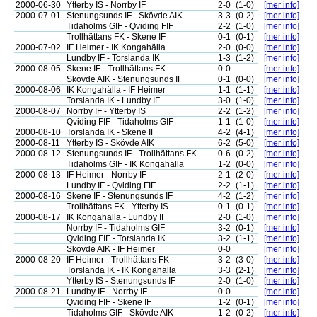
2000-06-30
Ytterby IS - Norrby IF
2-0
(1-0)
[mer info]
2000-07-01
Stenungsunds IF - Skövde AIK
3-3
(0-2)
[mer info]
Tidaholms GIF - Qviding FIF
2-2
(1-0)
[mer info]
Trollhättans FK - Skene IF
0-1
(0-1)
[mer info]
2000-07-02
IF Heimer - IK Kongahälla
2-0
(0-0)
[mer info]
Lundby IF - Torslanda IK
1-3
(1-2)
[mer info]
2000-08-05
Skene IF - Trollhättans FK
0-0
[mer info]
Skövde AIK - Stenungsunds IF
0-1
(0-0)
[mer info]
2000-08-06
IK Kongahälla - IF Heimer
1-1
(1-1)
[mer info]
Torslanda IK - Lundby IF
3-0
(1-0)
[mer info]
2000-08-07
Norrby IF - Ytterby IS
2-2
(1-2)
[mer info]
Qviding FIF - Tidaholms GIF
1-1
(1-0)
[mer info]
2000-08-10
Torslanda IK - Skene IF
4-2
(4-1)
[mer info]
2000-08-11
Ytterby IS - Skövde AIK
6-2
(5-0)
[mer info]
2000-08-12
Stenungsunds IF - Trollhättans FK
0-6
(0-2)
[mer info]
Tidaholms GIF - IK Kongahälla
1-2
(0-0)
[mer info]
2000-08-13
IF Heimer - Norrby IF
2-1
(2-0)
[mer info]
Lundby IF - Qviding FIF
2-2
(1-1)
[mer info]
2000-08-16
Skene IF - Stenungsunds IF
4-2
(1-2)
[mer info]
Trollhättans FK - Ytterby IS
0-1
(0-1)
[mer info]
2000-08-17
IK Kongahälla - Lundby IF
2-0
(1-0)
[mer info]
Norrby IF - Tidaholms GIF
3-2
(0-1)
[mer info]
Qviding FIF - Torslanda IK
3-2
(1-1)
[mer info]
Skövde AIK - IF Heimer
0-0
[mer info]
2000-08-20
IF Heimer - Trollhättans FK
3-2
(3-0)
[mer info]
Torslanda IK - IK Kongahälla
3-3
(2-1)
[mer info]
Ytterby IS - Stenungsunds IF
2-0
(1-0)
[mer info]
2000-08-21
Lundby IF - Norrby IF
0-0
[mer info]
Qviding FIF - Skene IF
1-2
(0-1)
[mer info]
Tidaholms GIF - Skövde AIK
1-2
(0-2)
[mer info]