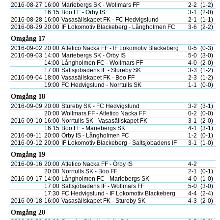
2016-08-27
16:00
Mariebergs SK - Wollmars FF
2-2
(1-2)
16:15
Boo FF - Örby IS
3-1
(2-0)
2016-08-28
16:00
Vasasällskapet FK - FC Hedvigslund
2-1
(1-1)
2016-08-29
20:00
IF Lokomotiv Blackeberg - Långholmen FC
3-6
(2-2)
Omgång 17
2016-09-02
20:00
Atletico Nacka FF - IF Lokomotiv Blackeberg
0-5
(0-3)
2016-09-03
14:00
Mariebergs SK - Örby IS
5-0
(3-0)
14:00
Långholmen FC - Wollmars FF
4-0
(2-0)
17:00
Saltsjöbadens IF - Stureby SK
3-3
(1-2)
2016-09-04
18:00
Vasasällskapet FK - Boo FF
2-3
(1-2)
19:00
FC Hedvigslund - Norrtulls SK
1-1
(0-0)
Omgång 18
2016-09-09
20:00
Stureby SK - FC Hedvigslund
3-2
(3-1)
20:00
Wollmars FF - Atletico Nacka FF
0-2
(0-0)
2016-09-10
16:00
Norrtulls SK - Vasasällskapet FK
3-1
(2-0)
16:15
Boo FF - Mariebergs SK
4-1
(3-1)
2016-09-11
20:00
Örby IS - Långholmen FC
1-2
(0-1)
2016-09-12
20:00
IF Lokomotiv Blackeberg - Saltsjöbadens IF
3-1
(1-0)
Omgång 19
2016-09-16
20:00
Atletico Nacka FF - Örby IS
4-2
20:00
Norrtulls SK - Boo FF
2-1
(0-1)
2016-09-17
14:00
Långholmen FC - Mariebergs SK
4-0
(1-0)
17:00
Saltsjöbadens IF - Wollmars FF
5-0
(3-0)
17:30
FC Hedvigslund - IF Lokomotiv Blackeberg
4-4
(2-4)
2016-09-18
16:00
Vasasällskapet FK - Stureby SK
4-3
(2-0)
Omgång 20