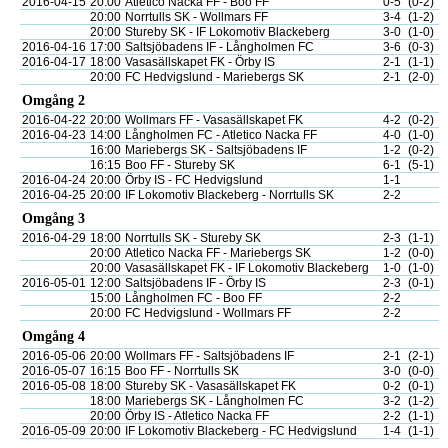
2016-04-15
20:00
Atletico Nacka FF - Boo FF
0-5
(0-2)
20:00
Norrtulls SK - Wollmars FF
3-4
(1-2)
20:00
Stureby SK - IF Lokomotiv Blackeberg
3-0
(1-0)
2016-04-16
17:00
Saltsjöbadens IF - Långholmen FC
3-6
(0-3)
2016-04-17
18:00
Vasasällskapet FK - Örby IS
2-1
(1-1)
20:00
FC Hedvigslund - Mariebergs SK
2-1
(2-0)
Omgång 2
2016-04-22
20:00
Wollmars FF - Vasasällskapet FK
4-2
(0-2)
2016-04-23
14:00
Långholmen FC - Atletico Nacka FF
4-0
(1-0)
16:00
Mariebergs SK - Saltsjöbadens IF
1-2
(0-2)
16:15
Boo FF - Stureby SK
6-1
(5-1)
2016-04-24
20:00
Örby IS - FC Hedvigslund
1-1
2016-04-25
20:00
IF Lokomotiv Blackeberg - Norrtulls SK
2-2
Omgång 3
2016-04-29
18:00
Norrtulls SK - Stureby SK
2-3
(1-1)
20:00
Atletico Nacka FF - Mariebergs SK
1-2
(0-0)
20:00
Vasasällskapet FK - IF Lokomotiv Blackeberg
1-0
(1-0)
2016-05-01
12:00
Saltsjöbadens IF - Örby IS
2-3
(0-1)
15:00
Långholmen FC - Boo FF
2-2
20:00
FC Hedvigslund - Wollmars FF
2-2
Omgång 4
2016-05-06
20:00
Wollmars FF - Saltsjöbadens IF
2-1
(2-1)
2016-05-07
16:15
Boo FF - Norrtulls SK
3-0
(0-0)
2016-05-08
18:00
Stureby SK - Vasasällskapet FK
0-2
(0-1)
18:00
Mariebergs SK - Långholmen FC
3-2
(1-2)
20:00
Örby IS - Atletico Nacka FF
2-2
(1-1)
2016-05-09
20:00
IF Lokomotiv Blackeberg - FC Hedvigslund
1-4
(1-1)