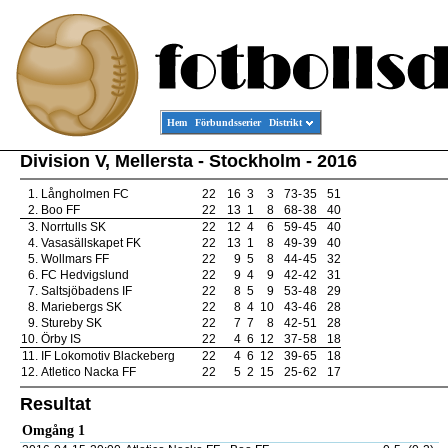
Hem
Förbundsserier
Distrikt
Division V, Mellersta - Stockholm - 2016
1.
Långholmen FC
22
16
3
3
73
-
35
51
2.
Boo FF
22
13
1
8
68
-
38
40
3.
Norrtulls SK
22
12
4
6
59
-
45
40
4.
Vasasällskapet FK
22
13
1
8
49
-
39
40
5.
Wollmars FF
22
9
5
8
44
-
45
32
6.
FC Hedvigslund
22
9
4
9
42
-
42
31
7.
Saltsjöbadens IF
22
8
5
9
53
-
48
29
8.
Mariebergs SK
22
8
4
10
43
-
46
28
9.
Stureby SK
22
7
7
8
42
-
51
28
10.
Örby IS
22
4
6
12
37
-
58
18
11.
IF Lokomotiv Blackeberg
22
4
6
12
39
-
65
18
12.
Atletico Nacka FF
22
5
2
15
25
-
62
17
Resultat
Omgång 1