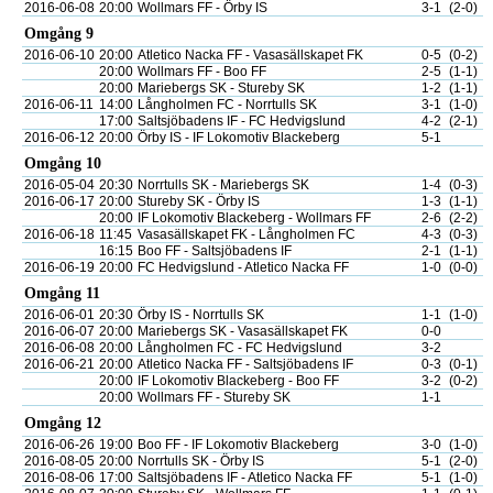
2016-06-08
20:00
Wollmars FF - Örby IS
3-1
(2-0)
Omgång 9
2016-06-10
20:00
Atletico Nacka FF - Vasasällskapet FK
0-5
(0-2)
20:00
Wollmars FF - Boo FF
2-5
(1-1)
20:00
Mariebergs SK - Stureby SK
1-2
(1-1)
2016-06-11
14:00
Långholmen FC - Norrtulls SK
3-1
(1-0)
17:00
Saltsjöbadens IF - FC Hedvigslund
4-2
(2-1)
2016-06-12
20:00
Örby IS - IF Lokomotiv Blackeberg
5-1
Omgång 10
2016-05-04
20:30
Norrtulls SK - Mariebergs SK
1-4
(0-3)
2016-06-17
20:00
Stureby SK - Örby IS
1-3
(1-1)
20:00
IF Lokomotiv Blackeberg - Wollmars FF
2-6
(2-2)
2016-06-18
11:45
Vasasällskapet FK - Långholmen FC
4-3
(0-3)
16:15
Boo FF - Saltsjöbadens IF
2-1
(1-1)
2016-06-19
20:00
FC Hedvigslund - Atletico Nacka FF
1-0
(0-0)
Omgång 11
2016-06-01
20:30
Örby IS - Norrtulls SK
1-1
(1-0)
2016-06-07
20:00
Mariebergs SK - Vasasällskapet FK
0-0
2016-06-08
20:00
Långholmen FC - FC Hedvigslund
3-2
2016-06-21
20:00
Atletico Nacka FF - Saltsjöbadens IF
0-3
(0-1)
20:00
IF Lokomotiv Blackeberg - Boo FF
3-2
(0-2)
20:00
Wollmars FF - Stureby SK
1-1
Omgång 12
2016-06-26
19:00
Boo FF - IF Lokomotiv Blackeberg
3-0
(1-0)
2016-08-05
20:00
Norrtulls SK - Örby IS
5-1
(2-0)
2016-08-06
17:00
Saltsjöbadens IF - Atletico Nacka FF
5-1
(1-0)