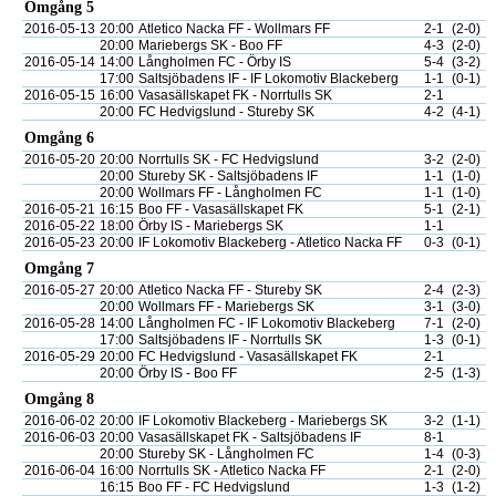
Omgång 5
2016-05-13
20:00
Atletico Nacka FF - Wollmars FF
2-1
(2-0)
20:00
Mariebergs SK - Boo FF
4-3
(2-0)
2016-05-14
14:00
Långholmen FC - Örby IS
5-4
(3-2)
17:00
Saltsjöbadens IF - IF Lokomotiv Blackeberg
1-1
(0-1)
2016-05-15
16:00
Vasasällskapet FK - Norrtulls SK
2-1
20:00
FC Hedvigslund - Stureby SK
4-2
(4-1)
Omgång 6
2016-05-20
20:00
Norrtulls SK - FC Hedvigslund
3-2
(2-0)
20:00
Stureby SK - Saltsjöbadens IF
1-1
(1-0)
20:00
Wollmars FF - Långholmen FC
1-1
(1-0)
2016-05-21
16:15
Boo FF - Vasasällskapet FK
5-1
(2-1)
2016-05-22
18:00
Örby IS - Mariebergs SK
1-1
2016-05-23
20:00
IF Lokomotiv Blackeberg - Atletico Nacka FF
0-3
(0-1)
Omgång 7
2016-05-27
20:00
Atletico Nacka FF - Stureby SK
2-4
(2-3)
20:00
Wollmars FF - Mariebergs SK
3-1
(3-0)
2016-05-28
14:00
Långholmen FC - IF Lokomotiv Blackeberg
7-1
(2-0)
17:00
Saltsjöbadens IF - Norrtulls SK
1-3
(0-1)
2016-05-29
20:00
FC Hedvigslund - Vasasällskapet FK
2-1
20:00
Örby IS - Boo FF
2-5
(1-3)
Omgång 8
2016-06-02
20:00
IF Lokomotiv Blackeberg - Mariebergs SK
3-2
(1-1)
2016-06-03
20:00
Vasasällskapet FK - Saltsjöbadens IF
8-1
20:00
Stureby SK - Långholmen FC
1-4
(0-3)
2016-06-04
16:00
Norrtulls SK - Atletico Nacka FF
2-1
(2-0)
16:15
Boo FF - FC Hedvigslund
1-3
(1-2)