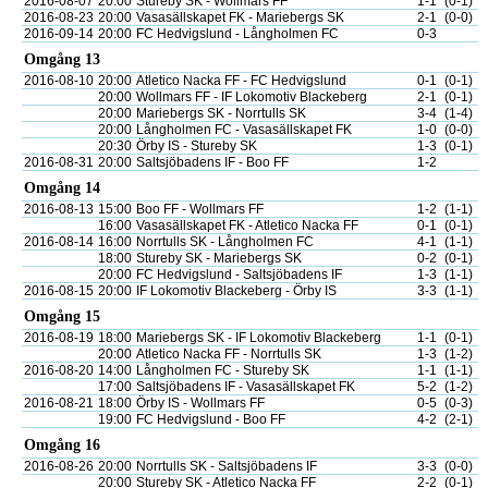
2016-08-07
20:00
Stureby SK - Wollmars FF
1-1
(0-1)
2016-08-23
20:00
Vasasällskapet FK - Mariebergs SK
2-1
(0-0)
2016-09-14
20:00
FC Hedvigslund - Långholmen FC
0-3
Omgång 13
2016-08-10
20:00
Atletico Nacka FF - FC Hedvigslund
0-1
(0-1)
20:00
Wollmars FF - IF Lokomotiv Blackeberg
2-1
(0-1)
20:00
Mariebergs SK - Norrtulls SK
3-4
(1-4)
20:00
Långholmen FC - Vasasällskapet FK
1-0
(0-0)
20:30
Örby IS - Stureby SK
1-3
(0-1)
2016-08-31
20:00
Saltsjöbadens IF - Boo FF
1-2
Omgång 14
2016-08-13
15:00
Boo FF - Wollmars FF
1-2
(1-1)
16:00
Vasasällskapet FK - Atletico Nacka FF
0-1
(0-1)
2016-08-14
16:00
Norrtulls SK - Långholmen FC
4-1
(1-1)
18:00
Stureby SK - Mariebergs SK
0-2
(0-1)
20:00
FC Hedvigslund - Saltsjöbadens IF
1-3
(1-1)
2016-08-15
20:00
IF Lokomotiv Blackeberg - Örby IS
3-3
(1-1)
Omgång 15
2016-08-19
18:00
Mariebergs SK - IF Lokomotiv Blackeberg
1-1
(0-1)
20:00
Atletico Nacka FF - Norrtulls SK
1-3
(1-2)
2016-08-20
14:00
Långholmen FC - Stureby SK
1-1
(1-1)
17:00
Saltsjöbadens IF - Vasasällskapet FK
5-2
(1-2)
2016-08-21
18:00
Örby IS - Wollmars FF
0-5
(0-3)
19:00
FC Hedvigslund - Boo FF
4-2
(2-1)
Omgång 16
2016-08-26
20:00
Norrtulls SK - Saltsjöbadens IF
3-3
(0-0)
20:00
Stureby SK - Atletico Nacka FF
2-2
(0-1)