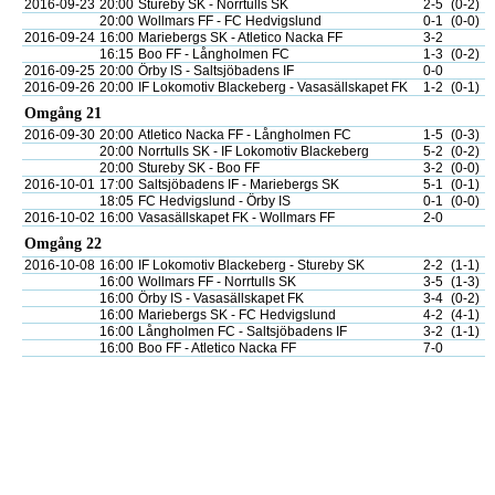
2016-09-23
20:00
Stureby SK - Norrtulls SK
2-5
(0-2)
20:00
Wollmars FF - FC Hedvigslund
0-1
(0-0)
2016-09-24
16:00
Mariebergs SK - Atletico Nacka FF
3-2
16:15
Boo FF - Långholmen FC
1-3
(0-2)
2016-09-25
20:00
Örby IS - Saltsjöbadens IF
0-0
2016-09-26
20:00
IF Lokomotiv Blackeberg - Vasasällskapet FK
1-2
(0-1)
Omgång 21
2016-09-30
20:00
Atletico Nacka FF - Långholmen FC
1-5
(0-3)
20:00
Norrtulls SK - IF Lokomotiv Blackeberg
5-2
(0-2)
20:00
Stureby SK - Boo FF
3-2
(0-0)
2016-10-01
17:00
Saltsjöbadens IF - Mariebergs SK
5-1
(0-1)
18:05
FC Hedvigslund - Örby IS
0-1
(0-0)
2016-10-02
16:00
Vasasällskapet FK - Wollmars FF
2-0
Omgång 22
2016-10-08
16:00
IF Lokomotiv Blackeberg - Stureby SK
2-2
(1-1)
16:00
Wollmars FF - Norrtulls SK
3-5
(1-3)
16:00
Örby IS - Vasasällskapet FK
3-4
(0-2)
16:00
Mariebergs SK - FC Hedvigslund
4-2
(4-1)
16:00
Långholmen FC - Saltsjöbadens IF
3-2
(1-1)
16:00
Boo FF - Atletico Nacka FF
7-0