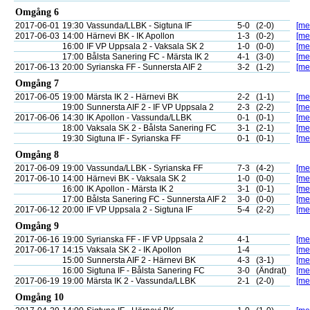
Omgång 6
2017-06-01
19:30
Vassunda/LLBK - Sigtuna IF
5-0
(2-0)
[mer
2017-06-03
14:00
Härnevi BK - IK Apollon
1-3
(0-2)
[mer
16:00
IF VP Uppsala 2 - Vaksala SK 2
1-0
(0-0)
[mer
17:00
Bålsta Sanering FC - Märsta IK 2
4-1
(3-0)
[mer
2017-06-13
20:00
Syrianska FF - Sunnersta AIF 2
3-2
(1-2)
[mer
Omgång 7
2017-06-05
19:00
Märsta IK 2 - Härnevi BK
2-2
(1-1)
[mer
19:00
Sunnersta AIF 2 - IF VP Uppsala 2
2-3
(2-2)
[mer
2017-06-06
14:30
IK Apollon - Vassunda/LLBK
0-1
(0-1)
[mer
18:00
Vaksala SK 2 - Bålsta Sanering FC
3-1
(2-1)
[mer
19:30
Sigtuna IF - Syrianska FF
0-1
(0-1)
[mer
Omgång 8
2017-06-09
19:00
Vassunda/LLBK - Syrianska FF
7-3
(4-2)
[mer
2017-06-10
14:00
Härnevi BK - Vaksala SK 2
1-0
(0-0)
[mer
16:00
IK Apollon - Märsta IK 2
3-1
(0-1)
[mer
17:00
Bålsta Sanering FC - Sunnersta AIF 2
3-0
(0-0)
[mer
2017-06-12
20:00
IF VP Uppsala 2 - Sigtuna IF
5-4
(2-2)
[mer
Omgång 9
2017-06-16
19:00
Syrianska FF - IF VP Uppsala 2
4-1
[mer
2017-06-17
14:15
Vaksala SK 2 - IK Apollon
1-4
[mer
15:00
Sunnersta AIF 2 - Härnevi BK
4-3
(3-1)
[mer
16:00
Sigtuna IF - Bålsta Sanering FC
3-0
(Ändrat)
[mer
2017-06-19
19:00
Märsta IK 2 - Vassunda/LLBK
2-1
(2-0)
[mer
Omgång 10