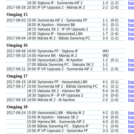
19:30
Sigtuna IF - Sunnersta AIF 2
1-3
(1-2)
[mer
2017-08-28
20:00
IF VP Uppsala 2 - Märsta IK 2
2-2
(2-0)
[mer
Omgång 15
2017-09-03
15:00
Sunnersta AIF 2 - Syrianska FF
1-1
(0-0)
[mer
18:00
IK Apollon - Härnevi BK
0-1
(0-1)
[mer
18:15
Vaksala SK 2 - IF VP Uppsala 2
1-2
(1-1)
[mer
19:30
Sigtuna IF - Vassunda/LLBK
1-7
(1-4)
[mer
2017-09-04
19:00
Märsta IK 2 - Bålsta Sanering FC
3-3
(1-2)
[mer
Omgång 16
2017-09-08
19:00
Syrianska FF - Sigtuna IF
WO
2017-09-10
14:00
Härnevi BK - Märsta IK 2
WO
15:00
Vassunda/LLBK - IK Apollon
1-2
(0-1)
[mer
17:00
Bålsta Sanering FC - Vaksala SK 2
1-1
[mer
2017-09-11
20:00
IF VP Uppsala 2 - Sunnersta AIF 2
3-1
(1-0)
[mer
Omgång 17
2017-09-15
19:00
Syrianska FF - Vassunda/LLBK
4-1
(3-1)
[mer
2017-09-17
15:00
Sunnersta AIF 2 - Bålsta Sanering FC
4-1
(2-1)
[mer
18:15
Vaksala SK 2 - Härnevi BK
6-4
(4-3)
[mer
19:30
Sigtuna IF - IF VP Uppsala 2
2-0
(0-0)
[mer
2017-09-18
19:00
Märsta IK 2 - IK Apollon
2-2
(1-0)
[mer
Omgång 18
2017-09-24
15:00
Vassunda/LLBK - Märsta IK 2
4-2
(2-0)
[mer
15:00
IK Apollon - Vaksala SK 2
2-0
(0-0)
[mer
15:00
Härnevi BK - Sunnersta AIF 2
4-0
(2-0)
[mer
15:00
Bålsta Sanering FC - Sigtuna IF
7-1
(3-0)
[mer
15:00
IF VP Uppsala 2 - Syrianska FF
3-3
(2-0)
[mer