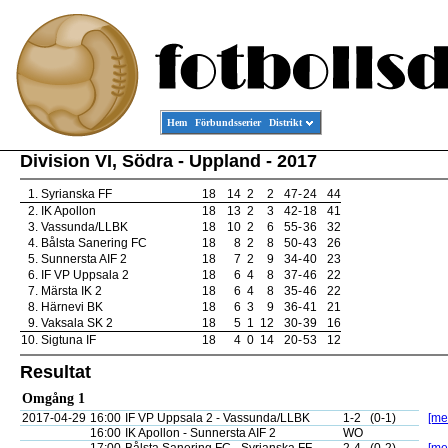
Hem
Förbundsserier
Distrikt
Division VI, Södra - Uppland - 2017
1.
Syrianska FF
18
14
2
2
47
-
24
44
2.
IK Apollon
18
13
2
3
42
-
18
41
3.
Vassunda/LLBK
18
10
2
6
55
-
36
32
4.
Bålsta Sanering FC
18
8
2
8
50
-
43
26
5.
Sunnersta AIF 2
18
7
2
9
34
-
40
23
6.
IF VP Uppsala 2
18
6
4
8
37
-
46
22
7.
Märsta IK 2
18
6
4
8
35
-
46
22
8.
Härnevi BK
18
6
3
9
36
-
41
21
9.
Vaksala SK 2
18
5
1
12
30
-
39
16
10.
Sigtuna IF
18
4
0
14
20
-
53
12
Resultat
Omgång 1
2017-04-29
16:00
IF VP Uppsala 2 - Vassunda/LLBK
1-2
(0-1)
[mer
16:00
IK Apollon - Sunnersta AIF 2
WO