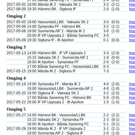
17:00
Bålsta Sanering FC - Syrianska FF
2-4
(0-2)
[mer
2017-05-02
19:00
Märsta IK 2 - Vaksala SK 2
3-2
(2-1)
[mer
2017-08-09
19:30
Härnevi BK - Sigtuna IF
2-0
(1-0)
[mer
Omgång 2
2017-05-05
19:00
Vassunda/LLBK - Vaksala SK 2
3-0
(0-0)
[mer
2017-05-06
14:00
Syrianska FF - Härnevi BK
3-2
(1-1)
[mer
2017-05-08
19:00
Sunnersta AIF 2 - Märsta IK 2
3-0
(1-0)
[mer
20:00
IF VP Uppsala 2 - Bålsta Sanering FC
3-5
[mer
2017-05-09
19:30
Sigtuna IF - IK Apollon
0-1
(0-0)
[mer
Omgång 3
2017-05-13
14:00
Härnevi BK - IF VP Uppsala 2
3-3
(2-0)
[mer
15:15
Vaksala SK 2 - Sunnersta AIF 2
1-0
(0-0)
[mer
16:00
IK Apollon - Syrianska FF
2-0
(2-0)
[mer
17:00
Bålsta Sanering FC - Vassunda/LLBK
6-3
[mer
2017-05-15
19:00
Märsta IK 2 - Sigtuna IF
7-3
[mer
Omgång 4
2017-05-19
19:00
Syrianska FF - Märsta IK 2
4-0
(2-0)
[mer
19:00
Vassunda/LLBK - Sunnersta AIF 2
4-0
(1-0)
[mer
2017-05-20
16:00
Sigtuna IF - Vaksala SK 2
3-2
(2-0)
[mer
17:00
Bålsta Sanering FC - Härnevi BK
5-0
(3-0)
[mer
2017-05-22
20:00
IF VP Uppsala 2 - IK Apollon
1-5
(1-0)
[mer
Omgång 5
2017-05-27
14:00
Härnevi BK - Vassunda/LLBK
2-2
(2-2)
[mer
15:15
Vaksala SK 2 - Syrianska FF
2-3
(0-1)
[mer
16:00
IK Apollon - Bålsta Sanering FC
5-1
(3-1)
[mer
2017-05-29
19:00
Märsta IK 2 - IF VP Uppsala 2
3-1
(2-1)
[mer
19:00
Sunnersta AIF 2 - Sigtuna IF
2-0
(1-0)
[mer