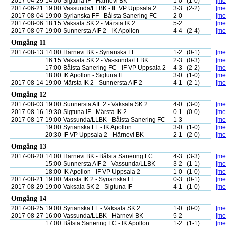
2017-04-29
14:00
Sigtuna IF - Härnevi BK
1-0
(1-0)
[mer
2017-06-21
19:00
Vassunda/LLBK - IF VP Uppsala 2
3-3
(2-2)
[mer
2017-08-04
19:00
Syrianska FF - Bålsta Sanering FC
2-0
[mer
2017-08-06
18:15
Vaksala SK 2 - Märsta IK 2
5-2
[mer
2017-08-07
19:00
Sunnersta AIF 2 - IK Apollon
4-4
(2-4)
[mer
Omgång 11
2017-08-13
14:00
Härnevi BK - Syrianska FF
1-2
(0-1)
[mer
16:15
Vaksala SK 2 - Vassunda/LLBK
2-3
(0-3)
[mer
17:00
Bålsta Sanering FC - IF VP Uppsala 2
4-3
(2-2)
[mer
18:00
IK Apollon - Sigtuna IF
3-0
(1-0)
[mer
2017-08-14
19:00
Märsta IK 2 - Sunnersta AIF 2
4-1
(2-1)
[mer
Omgång 12
2017-08-03
19:00
Sunnersta AIF 2 - Vaksala SK 2
4-0
(3-0)
[mer
2017-08-16
19:30
Sigtuna IF - Märsta IK 2
0-1
(0-0)
[mer
2017-08-17
19:00
Vassunda/LLBK - Bålsta Sanering FC
1-3
[mer
19:00
Syrianska FF - IK Apollon
3-0
(1-0)
[mer
20:30
IF VP Uppsala 2 - Härnevi BK
2-1
(2-0)
[mer
Omgång 13
2017-08-20
14:00
Härnevi BK - Bålsta Sanering FC
4-3
(3-3)
[mer
15:00
Sunnersta AIF 2 - Vassunda/LLBK
3-2
(1-1)
[mer
18:00
IK Apollon - IF VP Uppsala 2
1-0
(1-0)
[mer
2017-08-21
19:00
Märsta IK 2 - Syrianska FF
0-3
(0-1)
[mer
2017-08-29
19:00
Vaksala SK 2 - Sigtuna IF
4-1
(1-0)
[mer
Omgång 14
2017-08-25
19:00
Syrianska FF - Vaksala SK 2
1-0
(0-0)
[mer
2017-08-27
16:00
Vassunda/LLBK - Härnevi BK
5-2
[mer
17:00
Bålsta Sanering FC - IK Apollon
1-2
(1-1)
[mer