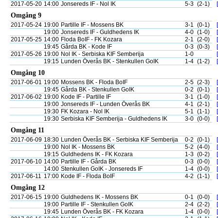
2017-05-20
14:00
Jonsereds IF - Nol IK
5-3
(2-1)
Omgång 9
2017-05-24
19:00
Partille IF - Mossens BK
3-1
(0-1)
19:00
Jonsereds IF - Guldhedens IK
4-0
(1-0)
2017-05-25
14:00
Floda BoIF - FK Kozara
2-1
(2-0)
19:45
Gårda BK - Kode IF
0-3
(0-3)
2017-05-26
19:00
Nol IK - Serbiska KIF Semberija
1-0
19:15
Lunden Överås BK - Stenkullen GoIK
1-4
(1-2)
Omgång 10
2017-06-01
19:00
Mossens BK - Floda BoIF
2-5
(2-3)
19:45
Gårda BK - Stenkullen GoIK
0-2
(0-1)
2017-06-02
19:00
Kode IF - Partille IF
3-1
(1-0)
19:00
Jonsereds IF - Lunden Överås BK
4-1
(2-1)
19:30
FK Kozara - Nol IK
5-1
(1-1)
19:30
Serbiska KIF Semberija - Guldhedens IK
3-0
(0-0)
Omgång 11
2017-06-09
18:30
Lunden Överås BK - Serbiska KIF Semberija
0-2
(0-1)
19:00
Nol IK - Mossens BK
5-2
(4-0)
19:15
Guldhedens IK - FK Kozara
1-3
(0-2)
2017-06-10
14:00
Partille IF - Gårda BK
0-3
(0-0)
14:00
Stenkullen GoIK - Jonsereds IF
1-4
(0-0)
2017-06-11
17:00
Kode IF - Floda BoIF
4-2
(1-1)
Omgång 12
2017-06-15
19:00
Guldhedens IK - Mossens BK
0-1
(0-0)
19:00
Partille IF - Stenkullen GoIK
2-4
(2-2)
19:45
Lunden Överås BK - FK Kozara
1-4
(0-0)