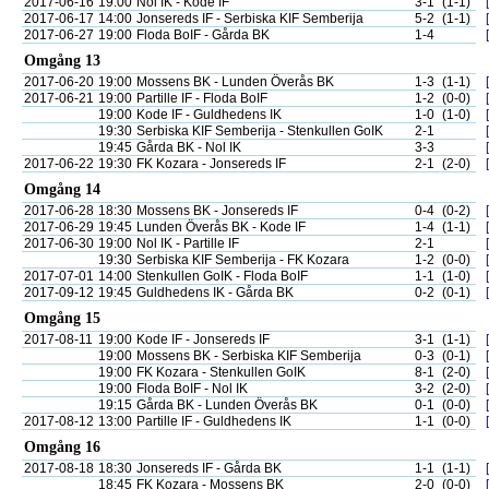
2017-06-16
19:00
Nol IK - Kode IF
3-1
(1-1)
2017-06-17
14:00
Jonsereds IF - Serbiska KIF Semberija
5-2
(1-1)
2017-06-27
19:00
Floda BoIF - Gårda BK
1-4
Omgång 13
2017-06-20
19:00
Mossens BK - Lunden Överås BK
1-3
(1-1)
2017-06-21
19:00
Partille IF - Floda BoIF
1-2
(0-0)
19:00
Kode IF - Guldhedens IK
1-0
(1-0)
19:30
Serbiska KIF Semberija - Stenkullen GoIK
2-1
19:45
Gårda BK - Nol IK
3-3
2017-06-22
19:30
FK Kozara - Jonsereds IF
2-1
(2-0)
Omgång 14
2017-06-28
18:30
Mossens BK - Jonsereds IF
0-4
(0-2)
2017-06-29
19:45
Lunden Överås BK - Kode IF
1-4
(1-1)
2017-06-30
19:00
Nol IK - Partille IF
2-1
19:30
Serbiska KIF Semberija - FK Kozara
1-2
(0-0)
2017-07-01
14:00
Stenkullen GoIK - Floda BoIF
1-1
(1-0)
2017-09-12
19:45
Guldhedens IK - Gårda BK
0-2
(0-1)
Omgång 15
2017-08-11
19:00
Kode IF - Jonsereds IF
3-1
(1-1)
19:00
Mossens BK - Serbiska KIF Semberija
0-3
(0-1)
19:00
FK Kozara - Stenkullen GoIK
8-1
(2-0)
19:00
Floda BoIF - Nol IK
3-2
(2-0)
19:15
Gårda BK - Lunden Överås BK
0-1
(0-0)
2017-08-12
13:00
Partille IF - Guldhedens IK
1-1
(0-0)
Omgång 16
2017-08-18
18:30
Jonsereds IF - Gårda BK
1-1
(1-1)
18:45
FK Kozara - Mossens BK
2-0
(0-0)