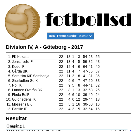
Hem
Förbundsserier
Distrikt
Division IV, A - Göteborg - 2017
1.
FK Kozara
22
18
1
3
54
-
23
55
2.
Jonsereds IF
22
13
4
5
59
-
32
43
3.
Kode IF
22
12
4
6
64
-
41
40
4.
Gårda BK
22
11
4
7
47
-
35
37
5.
Serbiska KIF Semberija
22
11
3
8
41
-
31
36
6.
Stenkullen GoIK
22
9
6
7
47
-
50
33
7.
Nol IK
22
9
5
8
44
-
41
32
8.
Lunden Överås BK
22
8
1
13
32
-
58
25
9.
Floda BoIF
22
6
6
10
39
-
49
24
10.
Guldhedens IK
22
4
6
12
29
-
44
18
11.
Mossens BK
22
5
1
16
30
-
60
16
12.
Partille IF
22
4
3
15
32
-
54
15
Resultat
Omgång 1