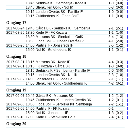
18:45
Serbiska KIF Semberija - Kode IF
1-0
(0-0)
18:45
Stenkullen GoIK - Nol IK
0-3
(0-3)
19:15
Lunden Överås BK - Partille IF
1-0
(0-0)
19:15
Guldhedens IK - Floda BoIF
1-1
(0-0)
Omgång 17
2017-08-24
19:45
Gårda BK - Serbiska KIF Semberija
2-1
(2-1)
2017-08-25
18:30
Kode IF - FK Kozara
1-1
(1-0)
18:30
Mossens BK - Stenkullen GoIK
3-4
(1-3)
18:30
Floda BoIF - Lunden Överås BK
4-1
(2-0)
2017-08-26
14:00
Partille IF - Jonsereds IF
3-5
(1-2)
15:00
Nol IK - Guldhedens IK
1-1
(0-1)
Omgång 18
2017-08-31
18:15
Mossens BK - Kode IF
4-4
(0-3)
2017-09-01
18:15
FK Kozara - Gårda BK
1-0
(0-0)
18:15
Serbiska KIF Semberija - Partille IF
6-0
(3-0)
19:15
Lunden Överås BK - Nol IK
3-3
(1-0)
2017-09-02
14:00
Jonsereds IF - Floda BoIF
2-1
(1-1)
14:00
Stenkullen GoIK - Guldhedens IK
4-2
(3-1)
Omgång 19
2017-09-07
19:45
Gårda BK - Mossens BK
1-2
(1-2)
19:45
Guldhedens IK - Lunden Överås BK
1-2
(0-1)
2017-09-08
18:00
Floda BoIF - Serbiska KIF Semberija
2-2
(1-1)
2017-09-09
14:00
Partille IF - FK Kozara
0-1
15:00
Nol IK - Jonsereds IF
1-3
(0-2)
2017-09-10
17:00
Kode IF - Stenkullen GoIK
7-4
(3-1)
Omgång 20