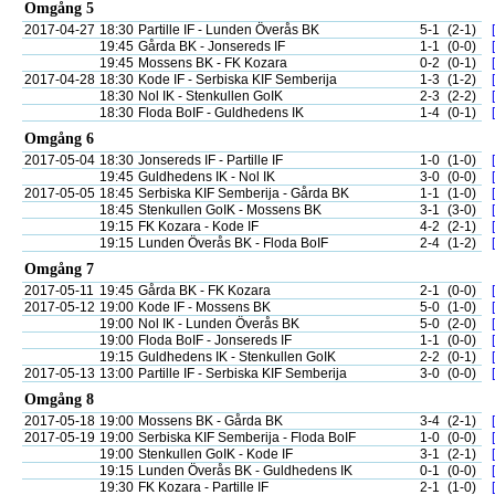
Omgång 5
2017-04-27
18:30
Partille IF - Lunden Överås BK
5-1
(2-1)
19:45
Gårda BK - Jonsereds IF
1-1
(0-0)
19:45
Mossens BK - FK Kozara
0-2
(0-1)
2017-04-28
18:30
Kode IF - Serbiska KIF Semberija
1-3
(1-2)
18:30
Nol IK - Stenkullen GoIK
2-3
(2-2)
18:30
Floda BoIF - Guldhedens IK
1-4
(0-1)
Omgång 6
2017-05-04
18:30
Jonsereds IF - Partille IF
1-0
(1-0)
19:45
Guldhedens IK - Nol IK
3-0
(0-0)
2017-05-05
18:45
Serbiska KIF Semberija - Gårda BK
1-1
(1-0)
18:45
Stenkullen GoIK - Mossens BK
3-1
(3-0)
19:15
FK Kozara - Kode IF
4-2
(2-1)
19:15
Lunden Överås BK - Floda BoIF
2-4
(1-2)
Omgång 7
2017-05-11
19:45
Gårda BK - FK Kozara
2-1
(0-0)
2017-05-12
19:00
Kode IF - Mossens BK
5-0
(1-0)
19:00
Nol IK - Lunden Överås BK
5-0
(2-0)
19:00
Floda BoIF - Jonsereds IF
1-1
(0-0)
19:15
Guldhedens IK - Stenkullen GoIK
2-2
(0-1)
2017-05-13
13:00
Partille IF - Serbiska KIF Semberija
3-0
(0-0)
Omgång 8
2017-05-18
19:00
Mossens BK - Gårda BK
3-4
(2-1)
2017-05-19
19:00
Serbiska KIF Semberija - Floda BoIF
1-0
(0-0)
19:00
Stenkullen GoIK - Kode IF
3-1
(2-1)
19:15
Lunden Överås BK - Guldhedens IK
0-1
(0-0)
19:30
FK Kozara - Partille IF
2-1
(1-0)