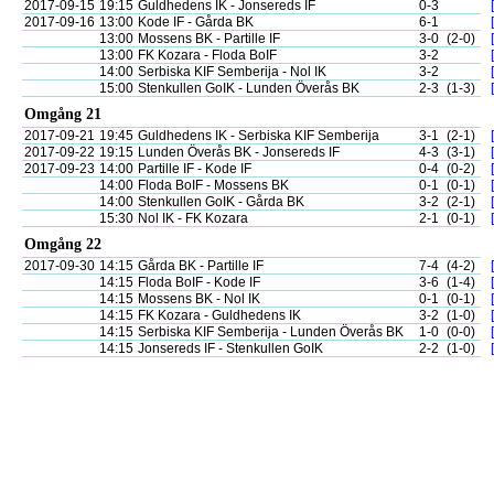
2017-09-15
19:15
Guldhedens IK - Jonsereds IF
0-3
2017-09-16
13:00
Kode IF - Gårda BK
6-1
13:00
Mossens BK - Partille IF
3-0
(2-0)
13:00
FK Kozara - Floda BoIF
3-2
14:00
Serbiska KIF Semberija - Nol IK
3-2
15:00
Stenkullen GoIK - Lunden Överås BK
2-3
(1-3)
Omgång 21
2017-09-21
19:45
Guldhedens IK - Serbiska KIF Semberija
3-1
(2-1)
2017-09-22
19:15
Lunden Överås BK - Jonsereds IF
4-3
(3-1)
2017-09-23
14:00
Partille IF - Kode IF
0-4
(0-2)
14:00
Floda BoIF - Mossens BK
0-1
(0-1)
14:00
Stenkullen GoIK - Gårda BK
3-2
(2-1)
15:30
Nol IK - FK Kozara
2-1
(0-1)
Omgång 22
2017-09-30
14:15
Gårda BK - Partille IF
7-4
(4-2)
14:15
Floda BoIF - Kode IF
3-6
(1-4)
14:15
Mossens BK - Nol IK
0-1
(0-1)
14:15
FK Kozara - Guldhedens IK
3-2
(1-0)
14:15
Serbiska KIF Semberija - Lunden Överås BK
1-0
(0-0)
14:15
Jonsereds IF - Stenkullen GoIK
2-2
(1-0)